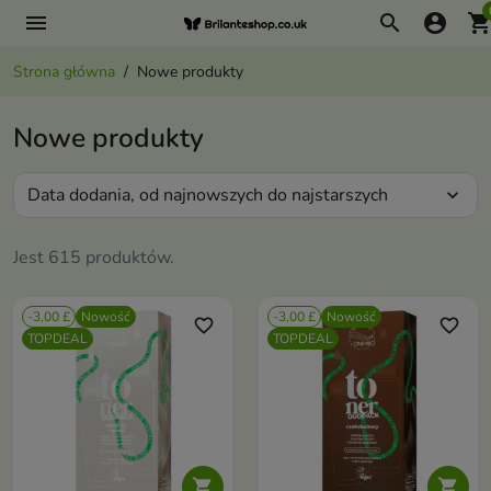
menu
search
account_circle
shopping_ca
Strona główna
Nowe produkty
Nowe produkty
Data dodania, od najnowszych do najstarszych
expand_more
Jest 615 produktów.
-3,00 £
Nowość
-3,00 £
Nowość
favorite_border
favorite_border
TOPDEAL
TOPDEAL

