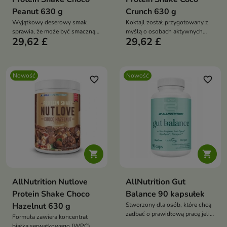
Peanut 630 g
Crunch 630 g
Wyjątkowy deserowy smak
Koktajl został przygotowany z
sprawia, że może być smaczną
myślą o osobach aktywnych
29,62 £
29,62 £
alternatywą dla tradycyjnych
fizycznie, sportowcach oraz
słodkich przekąsek.
wszystkich, którzy chcą w
prosty i smaczny sposób
uzupełnić swoją dietę w białko.
Nowość
Nowość
favorite_border
favorite_border


AllNutrition Nutlove
AllNutrition Gut
Protein Shake Choco
Balance 90 kapsułek
Hazelnut 630 g
Stworzony dla osób, które chcą
zadbać o prawidłową pracę jelit,
Formuła zawiera koncentrat
szczególnie w okresach
białka serwatkowego (WPC),