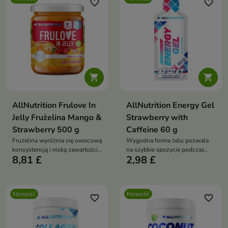
favorite_border
favorite_border


AllNutrition Frulove In
AllNutrition Energy Gel
Jelly Frużelina Mango &
Strawberry with
Strawberry 500 g
Caffeine 60 g
Frużelina wyróżnia się owocową
Wygodna forma żelu pozwala
konsystencją i niską zawartością
na szybkie spożycie podczas
8,81 £
2,98 £
tłuszczu, dzięki czemu może być
aktywności, bez konieczności
ciekawym dodatkiem dla osób
przerywania treningu.
dbających o zbilansowaną dietę
Nowość
Nowość
favorite_border
favorite_border