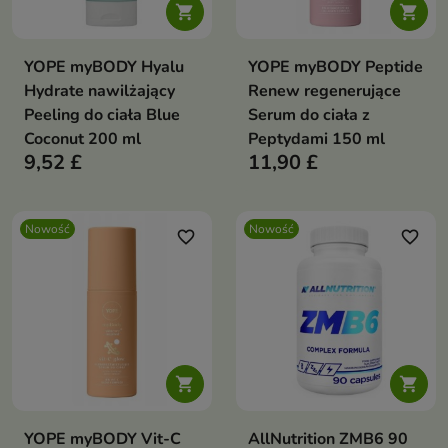


YOPE myBODY Hyalu
YOPE myBODY Peptide
Hydrate nawilżający
Renew regenerujące
Peeling do ciała Blue
Serum do ciała z
Coconut 200 ml
Peptydami 150 ml
9,52 £
11,90 £
Nowość
Nowość
favorite_border
favorite_border


YOPE myBODY Vit-C
AllNutrition ZMB6 90