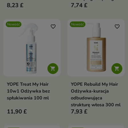
8,23 £
7,74 £
Nowość
Nowość
favorite_border
favorite_border


YOPE Treat My Hair
YOPE Rebuild My Hair
10w1 Odżywka bez
Odżywka-kuracja
spłukiwania 100 ml
odbudowująca
strukturę włosa 300 ml
11,90 £
7,93 £