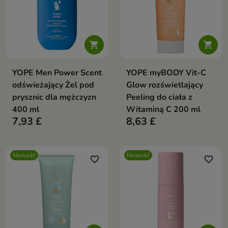


YOPE Men Power Scent
YOPE myBODY Vit-C
odświeżający Żel pod
Glow rozświetlający
prysznic dla mężczyzn
Peeling do ciała z
400 ml
Witaminą C 200 ml
7,93 £
8,63 £
Nowość
Nowość
favorite_border
favorite_border