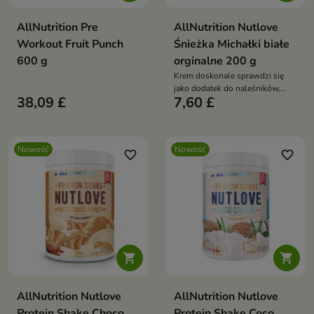
AllNutrition Pre
AllNutrition Nutlove
Workout Fruit Punch
Śnieżka Michałki białe
600 g
orginalne 200 g
Krem doskonale sprawdzi się
jako dodatek do naleśników,
38,09 £
7,60 £
owsianki, wafli ryżowych,
pieczywa, deserów lub jako
samodzielna słodka przekąska.
Nowość
Nowość
favorite_border
favorite_border


AllNutrition Nutlove
AllNutrition Nutlove
Protein Shake Choco
Protein Shake Coco