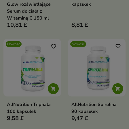
Glow rozświetlające
kapsułek
Serum do ciała z
Witaminą C 150 ml
10,81 £
8,81 £
Nowość
Nowość
favorite_border
favorite_border


AllNutrition Triphala
AllNutrition Spirulina
100 kapsułek
90 kapsułek
9,58 £
9,47 £