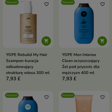
Nowość
Nowość
favorite_border
favorite_border


YOPE Rebuild My Hair
YOPE Men Intense
Szampon-kuracja
Clean oczyszczający
odbudowujący
Żel pod prysznic dla
strukturę włosa 300 ml
mężczyzn 400 ml
7,93 £
7,93 £
Nowość
Nowość
favorite_border
favorite_border