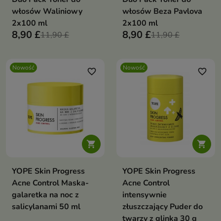
włosów Waliniowy
włosów Beza Pavlova
2x100 ml
2x100 ml
8,90 £
8,90 £
11,90 £
11,90 £
Nowość
Nowość
favorite_border
favorite_border


YOPE Skin Progress
YOPE Skin Progress
Acne Control Maska-
Acne Control
galaretka na noc z
intensywnie
salicylanami 50 ml
złuszczający Puder do
twarzy z glinką 30 g