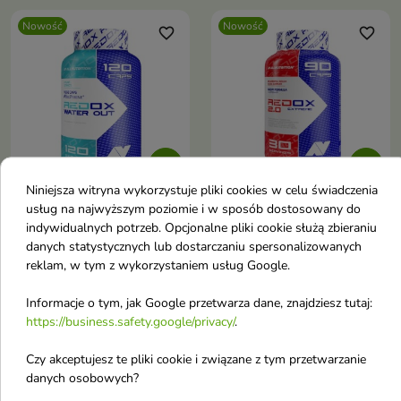
Nowość
Nowość
favorite_border
favorite_border


Niniejsza witryna wykorzystuje pliki cookies w celu świadczenia
usług na najwyższym poziomie i w sposób dostosowany do
AllNutrition Redox
AllNutrition Redox
indywidualnych potrzeb. Opcjonalne pliki cookie służą zbieraniu
Water Out 120
Extreme 2.0 90
danych statystycznych lub dostarczaniu spersonalizowanych
kapsułek
kapsułek
reklam, w tym z wykorzystaniem usług Google.
27,08 £
30,38 £
Informacje o tym, jak Google przetwarza dane, znajdziesz tutaj:
https://business.safety.google/privacy/
.
Nowość
Nowość
favorite_border
favorite_border
Czy akceptujesz te pliki cookie i związane z tym przetwarzanie
danych osobowych?