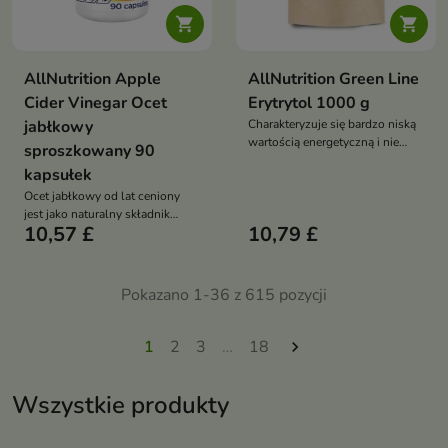


AllNutrition Apple
AllNutrition Green Line
Cider Vinegar Ocet
Erytrytol 1000 g
jabłkowy
Charakteryzuje się bardzo niską
wartością energetyczną i nie
sproszkowany 90
wpływa znacząco na poziom
kapsułek
glukozy we krwi
Ocet jabłkowy od lat ceniony
jest jako naturalny składnik
10,57 £
10,79 £
wspierający prawidłowe
funkcjonowanie organizmu.
Pokazano 1-36 z 615 pozycji
1
2
3
…
18

Wszystkie produkty