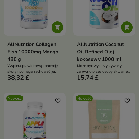


AllNutrition Collagen
AllNutrition Coconut
Fish 10000mg Mango
Oil Refined Olej
480 g
kokosowy 1000 ml
Wspiera prawidłową kondycję
Może być wykorzystywany
skóry i pomaga zachować jej
zarówno przez osoby aktywne
38,32 £
15,74 £
elastyczność.
fizycznie, jak i wszystkich, którzy
poszukują wysokiej jakości
tłuszczu roślinnego do
codziennej diety.
Nowość
Nowość
favorite_border
favorite_border