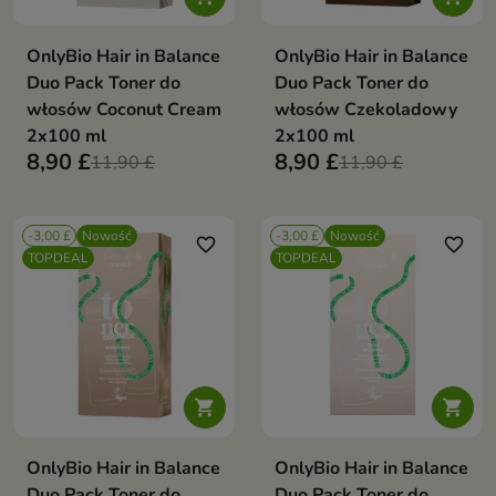
OnlyBio Hair in Balance
OnlyBio Hair in Balance
Duo Pack Toner do
Duo Pack Toner do
włosów Coconut Cream
włosów Czekoladowy
2x100 ml
2x100 ml
8,90 £
8,90 £
11,90 £
11,90 £
-3,00 £
Nowość
-3,00 £
Nowość
favorite_border
favorite_border
TOPDEAL
TOPDEAL


OnlyBio Hair in Balance
OnlyBio Hair in Balance
Duo Pack Toner do
Duo Pack Toner do