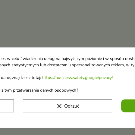
ookies w celu świadczenia usług na najwyższym poziomie i w sposób dos
u danych statystycznych lub dostarczaniu spersonalizowanych reklam, w 
dane, znajdziesz tutaj:
https://business.safety.google/privacy/
.
ane z tym przetwarzanie danych osobowych?
clear
Odrzuć