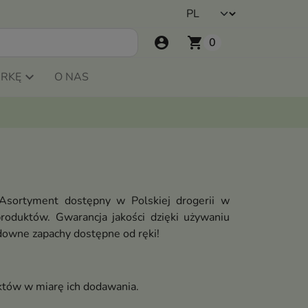
account_circle
shopping_cart
0
ARKĘ
O NAS
Asortyment dostępny w Polskiej drogerii w
roduktów. Gwarancja jakości dzięki używaniu
downe zapachy dostępne od ręki!
któw w miarę ich dodawania.