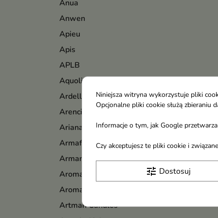
Anua
Anwen
Apieu
Apis
APLB
Aquolina
Niniejsza witryna wykorzystuje pliki c
Ardell
Opcjonalne pliki cookie służą zbierani
Arencia
Informacje o tym, jak Google przetwarza 
Ariana Grande
Armaf
Czy akceptujesz te pliki cookie i związ
Armani
tune
Dostosuj
Aroma
Aromatica
Artman Candles