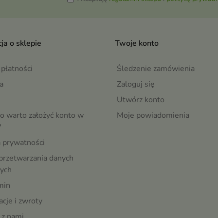
ja o sklepie
Twoje konto
płatności
Śledzenie zamówienia
a
Zaloguj się
Utwórz konto
o warto założyć konto w
Moje powiadomienia
?
a prywatności
przetwarzania danych
ych
min
cje i zwroty
 z nami