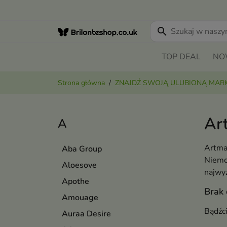
search
TOP DEAL
NO
Strona główna
ZNAJDŹ SWOJĄ ULUBIONĄ MAR
Ar
A
Artma
Aba Group
Niemc
Aloesove
najwy
Apothe
Brak
Amouage
Bądźc
Auraa Desire