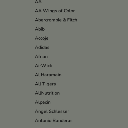
AA
AA Wings of Color
Abercrombie & Fitch
Abib
Accoje
Adidas
Afnan
AirWick
Al Haramain
All Tigers
AllNutrition
Alpecin
Angel Schlesser
Antonio Banderas