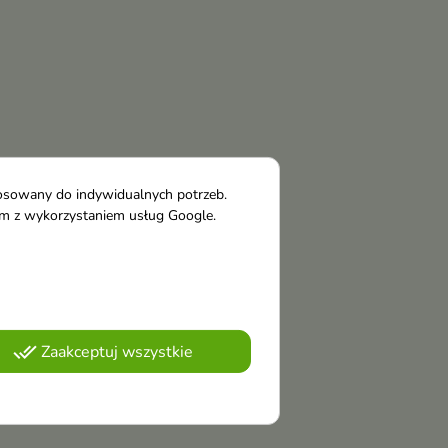
tosowany do indywidualnych potrzeb.
tym z wykorzystaniem usług Google.
done_all
Zaakceptuj wszystkie