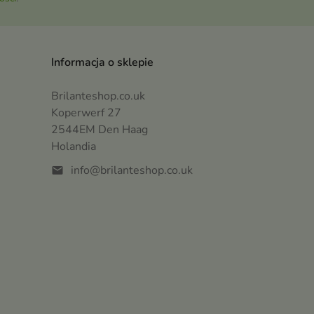
Informacja o sklepie
Brilanteshop.co.uk
Koperwerf 27
2544EM Den Haag
Holandia
info@brilanteshop.co.uk
mail