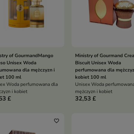
istry of GourmandMango
Ministry of Gourmand Cre
Dodaj do koszyka
Dodaj do koszy


oso Unisex Woda
Biscuit Unisex Woda
fumowana dla mężczyzn i
perfumowana dla mężczyz
et 100 ml
kobiet 100 ml
sex Woda perfumowana dla
Unisex Woda perfumowana
zyzn i kobiet
mężczyzn i kobiet
53 £
32,53 £
favorite_border