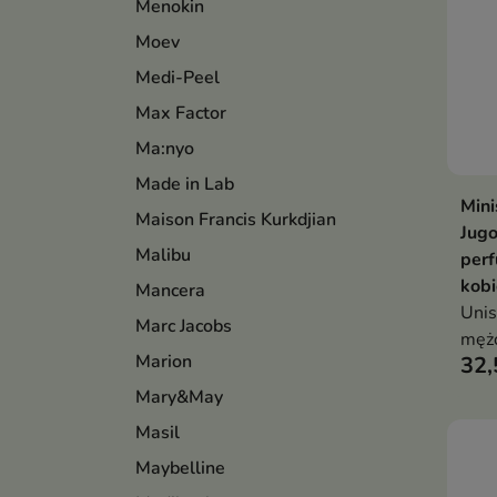
Menokin
Moev
Medi-Peel
Max Factor
Ma:nyo
Made in Lab
Min
Maison Francis Kurkdjian
Jug
Malibu
per
kobi
Mancera
Uni
Marc Jacobs
mężc
Marion
32,
Mary&May
Masil
Maybelline