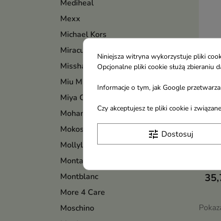
Mediheal
Mexx
Michael Kors
Miraculum
Niniejsza witryna wykorzystuje pliki c
Missha
Opcjonalne pliki cookie służą zbierani
Miu Miu
Informacje o tym, jak Google przetwarza 
Miya Cosmetics
Mini
Czy akceptujesz te pliki cookie i związ
Mohani
Cul
Mokosh
per
tune
Dostosuj
kobi
MollyLac
Uni
Montale
mężc
Montblanc
35,
More 4 Care
Pokaza
Moschino