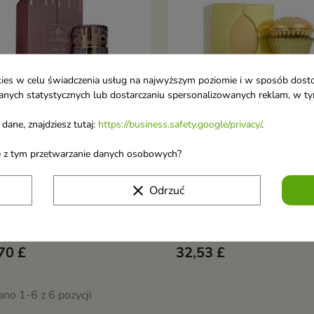
ookies w celu świadczenia usług na najwyższym poziomie i w sposób dos
u danych statystycznych lub dostarczaniu spersonalizowanych reklam, w 
dane, znajdziesz tutaj:
https://business.safety.google/privacy/
.
stry of Gourmand Choco
Ministry of Gourmand Cak
ane z tym przetwarzanie danych osobowych?
Dodaj do koszyka
Dodaj do koszy


t Unisex Woda
Temptation Woda
fumowana dla mężczyzn i
perfumowana dla kobiet 
clear
Odrzuć
et 100 ml
ml
sex Woda perfumowana dla
Woda perfumowana dla ko
zyzn i kobiet
70 £
32,53 £
no 1-6 z 6 pozycji