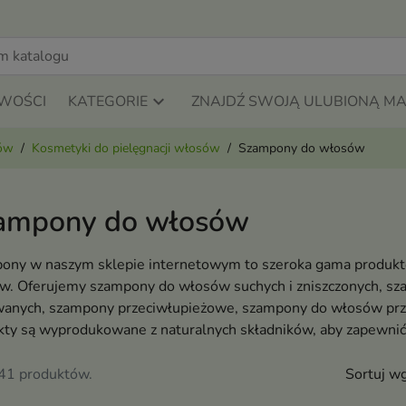
WOŚCI
KATEGORIE
ZNAJDŹ SWOJĄ ULUBIONĄ M
sów
Kosmetyki do pielęgnacji włosów
Szampony do włosów
ampony do włosów
ony w naszym sklepie internetowym to szeroka gama produktów
w. Oferujemy szampony do włosów suchych i zniszczonych, sz
wanych, szampony przeciwłupieżowe, szampony do włosów przet
kty są wyprodukowane z naturalnych składników, aby zapewnić
441 produktów.
Sortuj wg