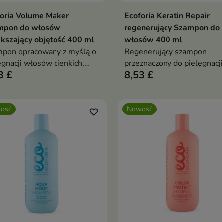
oria Volume Maker
Ecoforia Keratin Repair
Dodaj do koszyka
Dodaj do koszy


mpon do włosów
regenerujący Szampon do
kszający objętość 400 ml
włosów 400 ml
pon opracowany z myślą o
Regenerujący szampon
ęgnacji włosów cienkich,
przeznaczony do pielęgnacj
3 £
8,53 £
katnych i pozbawionych
włosów zniszczonych,
tości.
osłabionych i podatnych na
łamanie.
ość
Nowość
favorite_border