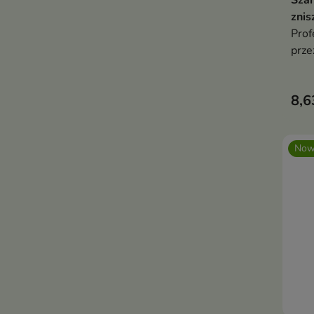
Sza
znis
Prof
prze
piel
znis
8,6
wita
Now