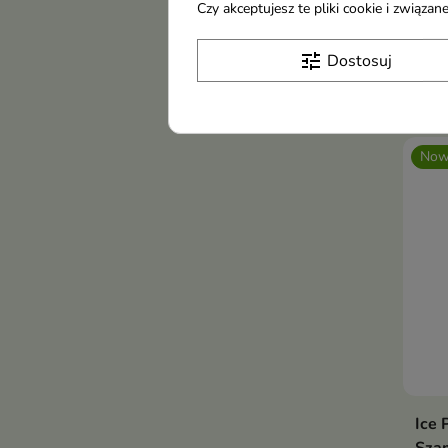
Czy akceptujesz te pliki cookie i związ
Szam
codz
tune
Dostosuj
po k
8,6
Now
Ice 