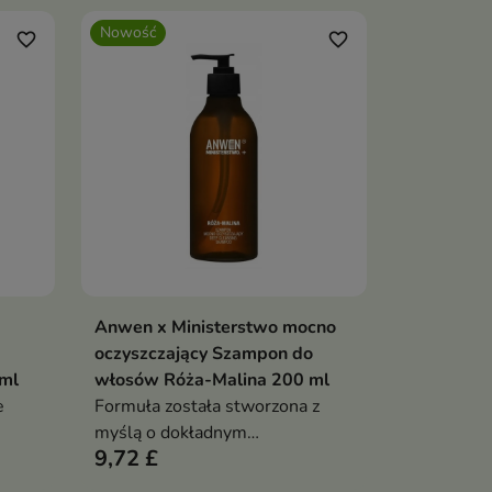
Nowość
favorite_border
favorite_border
Anwen x Ministerstwo mocno
ka
Dodaj do koszyka

oczyszczający Szampon do
ml
włosów Róża-Malina 200 ml
e
Formuła została stworzona z
myślą o dokładnym
9,72 £
oczyszczaniu, które pomaga
przygotować włosy do dalszej