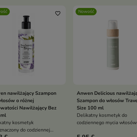
elastyczność włosów.
ość
Nowość
favorite_border
en nawilżający Szampon
Anwen Delicious nawilżaj
Dodaj do koszyka
Dodaj do koszy


łosów o różnej
Szampon do włosów Trave
watości Nawilżający Bez
Size 100 ml
 ml
Delikatny kosmetyk do
katny kosmetyk
codziennego mycia włosów 
znaczony do codziennej
skóry głowy.