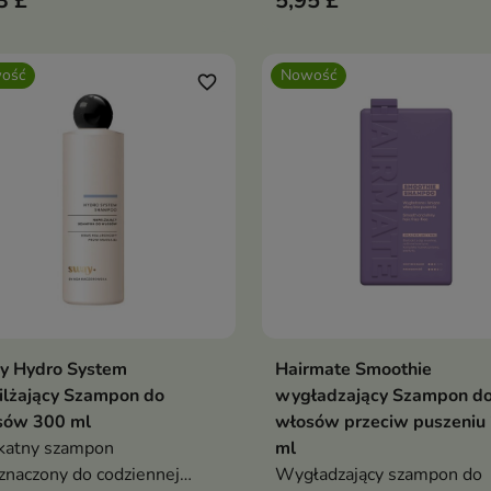
3 £
5,95 £
ęgnacji włosów
gających nawilżenia i
nowagi.
ość
Nowość
favorite_border
y Hydro System
Hairmate Smoothie
Dodaj do koszyka
Dodaj do koszy


ilżający Szampon do
wygładzający Szampon d
sów 300 ml
włosów przeciw puszeniu
katny szampon
ml
znaczony do codziennej
Wygładzający szampon do