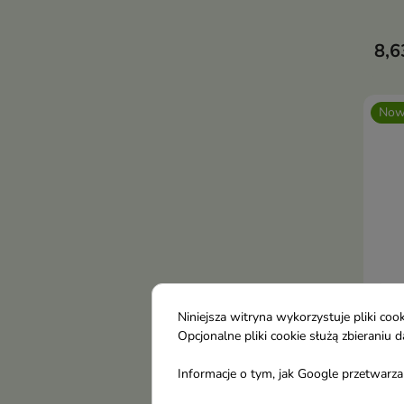
piel
odwo
8,6
blas
Now
Niniejsza witryna wykorzystuje pliki c
Opcjonalne pliki cookie służą zbierani
Ice 
Informacje o tym, jak Google przetwarza 
Sza
far