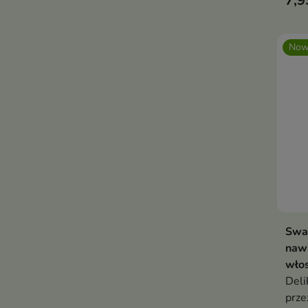
7,9
piel
wyma
rów
Now
Swa
naw
wło
Deli
prze