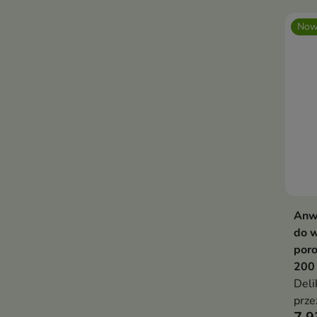
Now
Anw
do w
poro
200
Deli
prze