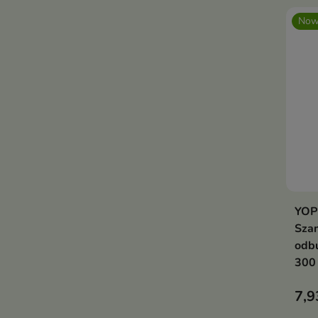
Now
YOPE
Sza
odbu
300
7,9