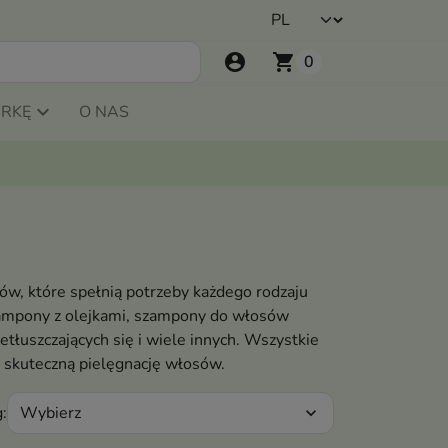
account_circle
shopping_cart
0
ARKĘ
O NAS
, które spełnią potrzeby każdego rodzaju
ampony z olejkami, szampony do włosów
łuszczających się i wiele innych. Wszystkie
 skuteczną pielęgnację włosów.
Wybierz
:
expand_more