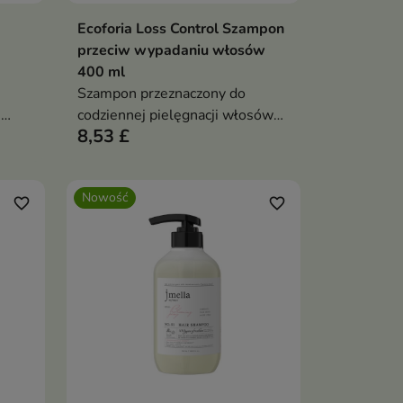
Ecoforia Loss Control Szampon
ka
Dodaj do koszyka

przeciw wypadaniu włosów
400 ml
Szampon przeznaczony do
i
codziennej pielęgnacji włosów
8,53 £
osłabionych i skłonnych do
wypadania.
Nowość
favorite_border
favorite_border