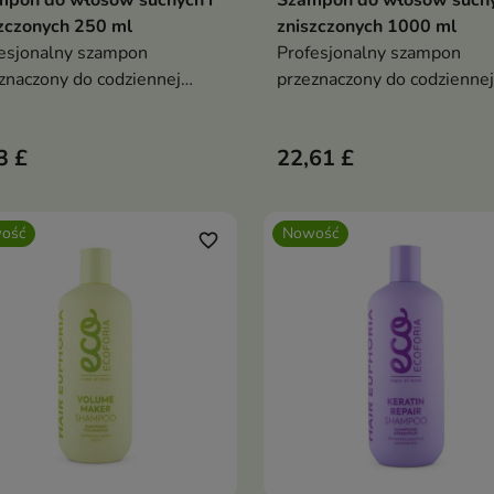
mpon do włosów suchych i
Szampon do włosów suchy
zczonych 250 ml
zniszczonych 1000 ml
esjonalny szampon
Profesjonalny szampon
znaczony do codziennej
przeznaczony do codziennej
ęgnacji włosów suchych,
pielęgnacji włosów suchych
zczonych i pozbawionych
zniszczonych i pozbawionyc
3 £
22,61 £
lności.
witalności.
ość
Nowość
favorite_border