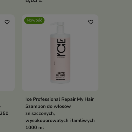
8,63 £
Nowość
favorite_border
favorite_border
Ice Professional Repair My Hair
ka
Dodaj do koszyka

o
Szampon do włosów
 250
zniszczonych,
wysokoporowatych i łamliwych
1000 ml