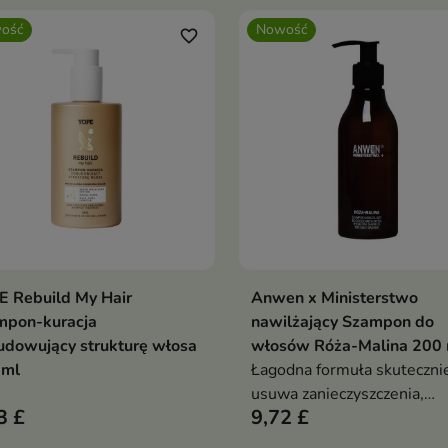
ość
Nowość
favorite_border
 Rebuild My Hair
Anwen x Ministerstwo
Dodaj do koszyka
Dodaj do koszy


mpon-kuracja
nawilżający Szampon do
dowujący strukturę włosa
włosów Róża-Malina 200 
 ml
Łagodna formuła skuteczni
usuwa zanieczyszczenia,
3 £
9,72 £
jednocześnie pomagając
zachować miękkość i