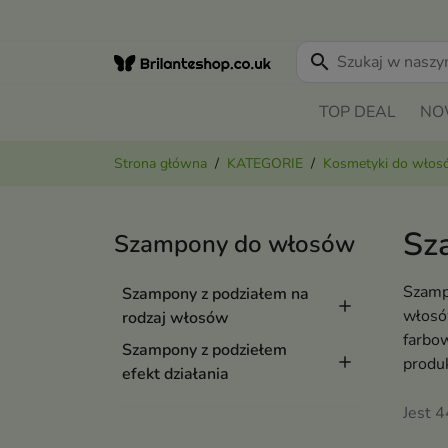
search
TOP DEAL
NO
Strona główna
KATEGORIE
Kosmetyki do wło
Sz
Szampony do włosów
Szamp
Szampony z podziałem na
włosó
rodzaj włosów
farbo
Szampony z podziełem
produ
efekt działania
Jest 