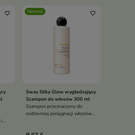
pielęgnacji.
Nowość
favorite_border
favorite_border
ący
Sway Silky Glow wygładzający
ka
Dodaj do koszyka

l
Szampon do włosów 300 ml
Szampon przeznaczony do
codziennej pielęgnacji włosów
i
niesfornych, puszących się i
pozbawionych gładkości.