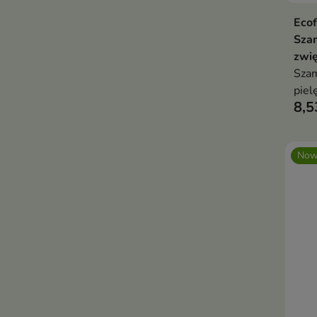
Ecof
Sza
zwię
Szam
piel
8,5
deli
obję
Now