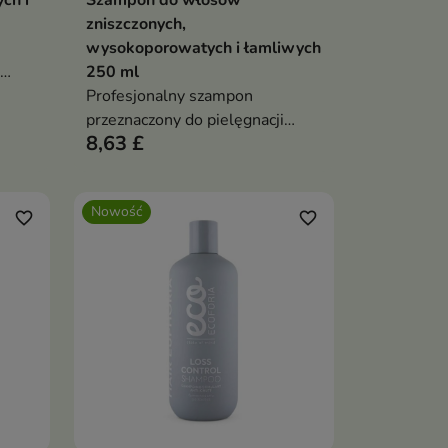
ch i
Szampon do włosów
zniszczonych,
wysokoporowatych i łamliwych
250 ml
,
Profesjonalny szampon
h
przeznaczony do pielęgnacji
8,63 £
włosów osłabionych,
wysokoporowatych i podatnych
na uszkodzenia
Nowość
favorite_border
favorite_border