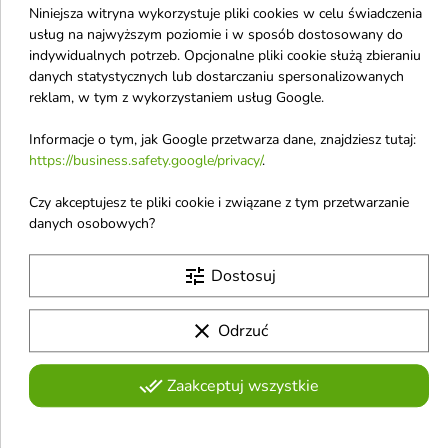
Niniejsza witryna wykorzystuje pliki cookies w celu świadczenia
usług na najwyższym poziomie i w sposób dostosowany do
SheCare Total Revital
SheCare Clean Skin
indywidualnych potrzeb. Opcjonalne pliki cookie służą zbieraniu
Solution synbiotyczny
Therapy Probiotyczna
danych statystycznych lub dostarczaniu spersonalizowanych
Krem-booster do
emulsja do ciała z
reklam, w tym z wykorzystaniem usług Google.
twarzy na dzień 50
funkcją łagodzenia
Informacje o tym, jak Google przetwarza dane, znajdziesz tutaj:
ml(31-10-2026)
potrądzikowych zmian
https://business.safety.google/privacy/
.
Doskonale rewitalizuje skórę.
skóry 225 ml
Probiotyczna emulsja do ciała z
Czy akceptujesz te pliki cookie i związane z tym przetwarzanie
funkcją łagodzenia
danych osobowych?
8,11 £
6,65 £
10,81 £
potrądzikowych zmian skóry
tune
Dostosuj
Pokazano 1-8 z 8 pozycji
S
clear
Odrzuć
Sway
done_all
Zaakceptuj wszystkie
Seapuri
Skin & Lab