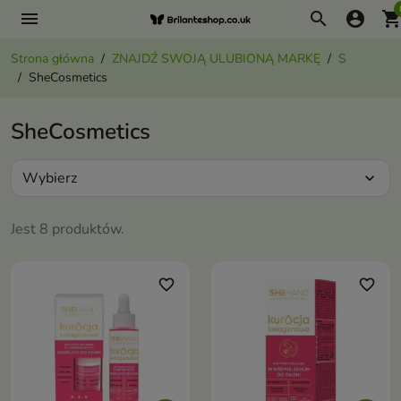
menu
search
account_circle
shopping_ca
Strona główna
ZNAJDŹ SWOJĄ ULUBIONĄ MARKĘ
S
SheCosmetics
SheCosmetics
Wybierz
expand_more
Jest 8 produktów.
favorite_border
favorite_border