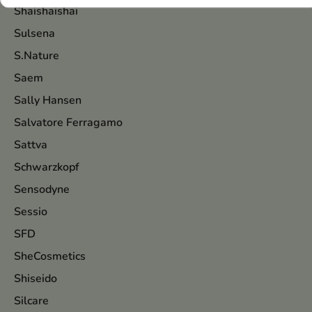
Shaishaishai
Sulsena
S.Nature
Saem
Sally Hansen
Salvatore Ferragamo
Sattva
Schwarzkopf
Sensodyne
Sessio
SFD
SheCosmetics
Shiseido
Silcare