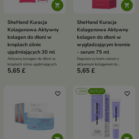


SheHand Kuracja
SheHand Kuracja
Kolagenowa Aktywny
Kolagenowa Aktywny
kolagen do dłoni w
kolagen do dłoni w
kroplach silnie
wygładzającym kremie
ujędrniających 30 ml
- serum 75 ml
Aktywny kolagen do dłoni w
Naprawczy krem-serum z
kroplach silnie ujędrniających
aktywnym kolagenem to
5,65 £
5,65 £
zaawansowana formuła, która
natychmiastowo regeneruje i
przywraca dłoniom aksamitną
gładkość oraz właściwe
-25%
OUTLET
nawilżenie
favorite_border
favorite_border