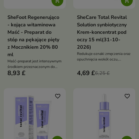


SheFoot Regenerująco
SheCare Total Revital
- kojąca witaminowa
Solution synbiotyczny
Maść - Preparat do
Krem-koncentrat pod
stóp na pękające pięty
oczy 15 ml(31-10-
z Mocznikiem 20% 80
2026)
ml
Redukuje oznaki zmęczenia oraz
opuchnięcia wokół oczu,
Maść-preparat jest intensywnym
jednocześnie rewitalizując i
środkiem przeznaczonym do
nawilżając delikatną skórę
8,93 £
4,69 £
miejscowego stosowania na
6,25 £
wokół oczu.
stopy
favorite_border
favorite_border