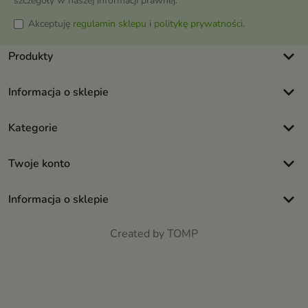
szczegóły w naszej informacji prawnej.
Akceptuję
regulamin sklepu
i
politykę prywatności
.
keyboard_arrow_down
Produkty
keyboard_arrow_down
Informacja o sklepie
keyboard_arrow_down
Kategorie
keyboard_arrow_down
Twoje konto
keyboard_arrow_down
Informacja o sklepie
Created by TOMP