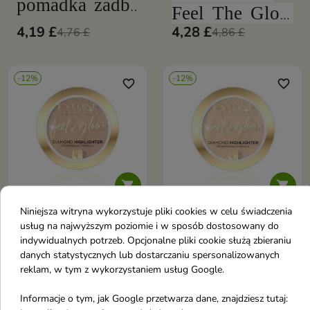
pomadka zadba
pierwszym
Feel The Glow
o doskonałą
4,19 £
4,28 £
pociągnięciu
doda blasku
4,76 £
4,86 £
Twojej cerze i
pielęgnację i
subtelnie
-12%
-12%
wygląd Twoich
favorite_border
favorite_border
podkreśli jej
ust! Formuła o
piękno,
niezwykle
pozostawiając
ją aksamitną.
mocnej
Wegańska


pigmentacji to
formuła
Niniejsza witryna wykorzystuje pliki cookies w celu świadczenia
gwarancja
Eveline Feel the Glow
Eveline Feel the Glow
dostępna w
usług na najwyższym poziomie i w sposób dostosowany do
Rozświetlacz do
Rozświetlacz do
indywidualnych potrzeb. Opcjonalne pliki cookie służą zbieraniu
pełnego krycia
trzech kolorach
danych statystycznych lub dostarczaniu spersonalizowanych
twarzy /02/ Beach
twarzy /01/ Sparkle 4,2
reklam, w tym z wykorzystaniem usług Google.
już przy
Glow 4,2 g
g
Rozświetlacz
Rozświetlacz
pierwszym
Informacje o tym, jak Google przetwarza dane, znajdziesz tutaj: