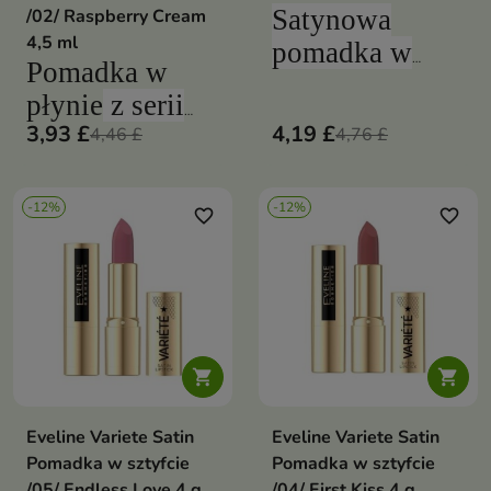
Satynowa
/02/ Raspberry Cream
4,5 ml
pomadka w
Pomadka w
sztyfcie to
płynie
z serii
wybór dla osób
3,93 £
4,19 £
Eveline Variete
4,46 £
4,76 £
pragnących
pozostawia na
elegancji i
ustach
długotrwały
-12%
-12%
szyku. Sześć
favorite_border
favorite_border
matowy efekt
uniwersalnych
kolorów oraz
pielęgnujące
składniki
kosmetyku


sprawią, że z
Eveline Variete Satin
Eveline Variete Satin
pomadką
Pomadka w sztyfcie
Pomadka w sztyfcie
trudno będzie
/05/ Endless Love 4 g
/04/ First Kiss 4 g