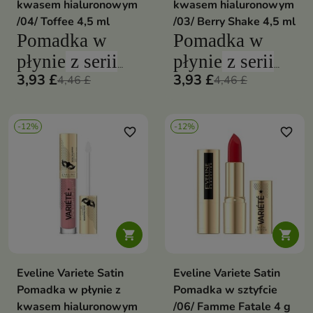
kwasem hialuronowym
kwasem hialuronowym
/04/ Toffee 4,5 ml
/03/ Berry Shake 4,5 ml
Pomadka w
Pomadka w
płynie
z serii
płynie
z serii
3,93 £
3,93 £
Eveline Variete
Eveline Variete
4,46 £
4,46 £
pozostawia na
pozostawia na
ustach
długotrwały
ustach
długotrwa
-12%
-12%
favorite_border
favorite_border
matowy efekt
matowy efekt


Eveline Variete Satin
Eveline Variete Satin
Pomadka w płynie z
Pomadka w sztyfcie
kwasem hialuronowym
/06/ Famme Fatale 4 g