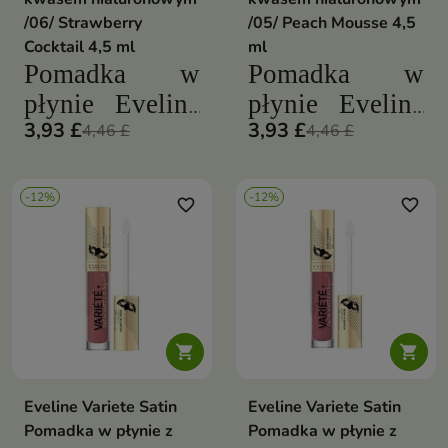
/06/ Strawberry
/05/ Peach Mousse 4,5
Cocktail 4,5 ml
ml
Pomadka w
Pomadka w
płynie Eveline
płynie Eveline
3,93 £
3,93 £
Variete
Variete
4,46 £
4,46 £
pozostawia na
pozostawia na
ustach piękny,
ustach piękny,
-12%
-12%
favorite_border
favorite_border
nasycony kolor
nasycony kolor
i matowy efekt
i matowy efekt


Eveline Variete Satin
Eveline Variete Satin
Pomadka w płynie z
Pomadka w płynie z