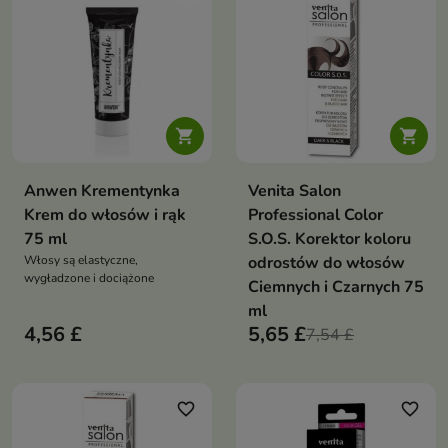
20% jest do
to
materiał
użytku na
bardzo
twarz i ciało
delikatny,
miękki
i
jednocześnie


niesamowicie
wytrzymały
,
Anwen Krementynka
Venita Salon
składający się z
Krem do włosów i rąk
Professional Color
mieszanki
75 ml
S.O.S. Korektor koloru
bardzo cienkich
Włosy są elastyczne,
odrostów do włosów
wygładzone i dociążone
włókien
Ciemnych i Czarnych 75
ml
poliestrowych i
4,56 £
5,65 £
7,54 £
poliamidowych
favorite_border
favorite_border