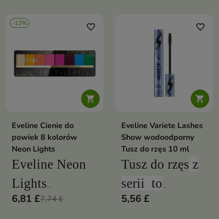
rozświetli cerę
poprawiając jej
i zmniejszy
wygląd!
-12%
favorite_border
favorite_border
widoczność
Receptura z
niedoskonałości.
93%
Kosmetyk
mineralnych
dopasuje się do
składników
Twojej skóry i


pozwoli skórze
utrwali makijaż
oddychać i
Eveline Cienie do
Eveline Variete Lashes
w nawet ciepłe
zatroszczy się o
powiek 8 kolorów
Show wodoodporny
dni
jej pielęgnację
Neon Lights
Tusz do rzęs 10 ml
Eveline Neon
Tusz do rzęs
z
Lights
serii to
6,81 £
5,56 £
7,74 £
Eyeshadow
wyjątkowy