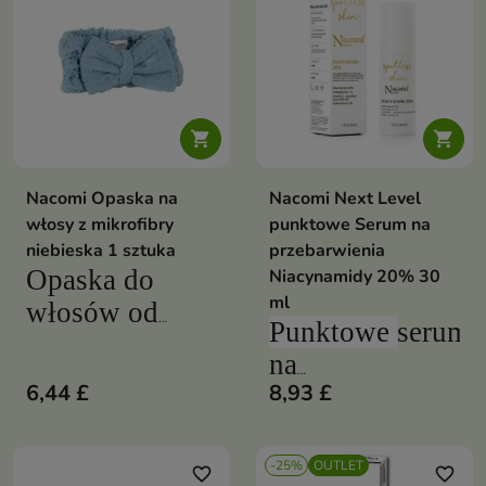
dołączony jest
będzie
wygodny,
wyglądało
dwustronny
zjawiskowo


aplikator
przez długi
czas
Nacomi Opaska na
Nacomi Next Level
włosy z mikrofibry
punktowe Serum na
niebieska 1 sztuka
przebarwienia
Opaska do
Niacynamidy 20% 30
ml
włosów od
Punktowe
serum
Nacomi
wykonana
na
została z
6,44 £
8,93 £
przebarwienia
wysokiej
Spotless Skin
jakości
Niacinamide
-25%
OUTLET
mikrofibry. Jest
favorite_border
favorite_border