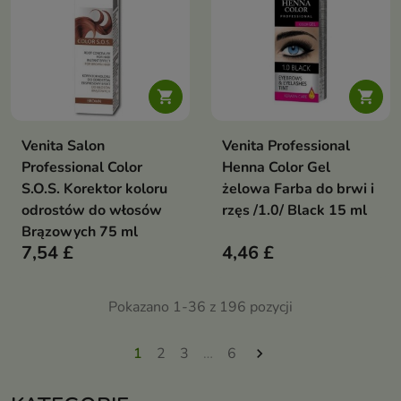


Venita Salon
Venita Professional
Professional Color
Henna Color Gel
S.O.S. Korektor koloru
żelowa Farba do brwi i
odrostów do włosów
rzęs /1.0/ Black 15 ml
Brązowych 75 ml
7,54 £
4,46 £
Pokazano 1-36 z 196 pozycji
1
2
3
…
6
