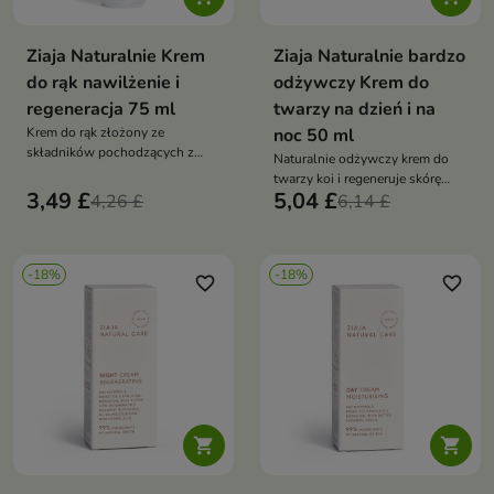
Ziaja Naturalnie Krem
Ziaja Naturalnie bardzo
do rąk nawilżenie i
odżywczy Krem do
regeneracja 75 ml
twarzy na dzień i na
Krem do rąk złożony ze
noc 50 ml
składników pochodzących z
Naturalnie odżywczy krem do
natury
twarzy koi i regeneruje skórę
3,49 £
5,04 £
4,26 £
suchą i wrażliwą zapewniając jej
6,14 £
naturalne nawilżenie
elastyczność i ochronę dzień i
noc
-18%
-18%
favorite_border
favorite_border

