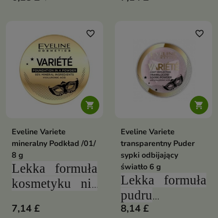
jednocześnie
jednocześnie
poprawiając jej
poprawiając jej
favorite_border
favorite_border
wygląd!
wygląd!
Receptura z
Receptura z
93%
93%
mineralnych
mineralnych
składników
składników


pozwoli skórze
pozwoli skórze
Eveline Variete
Eveline Variete
oddychać i
oddychać i
mineralny Podkład /01/
transparentny Puder
zatroszczy się o
zatroszczy się o
8 g
sypki odbijający
jej pielęgnację
jej pielęgnację
Lekka formuła
światło 6 g
Lekka formuła
kosmetyku nie
pudru
obciąży skóry,
7,14 £
8,14 £
delikatnie
jednocześnie