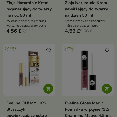
Ziaja Naturalnie Krem
Ziaja Naturalnie Krem
regenerujący do twarzy
nawilżający do twarzy
na noc 50 ml
na dzień 50 ml
W czasie nocnej regeneracji
Krem złożony ze składników,
wyraźnie poprawia kondycję
które pochodzą z natury
4,56 £
4,56 £
skóry
5,56 £
5,56 £
-12%
-12%
favorite_border
favorite_border


Eveline OH! MY LIPS
Eveline Gloss Magic
Błyszczyk
Pomadka w płynie /12/
powiększający usta z
Charming Mauve 4,5 ml