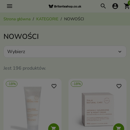
menu
search
account_circle
shopping_ca
Strona główna
KATEGORIE
NOWOŚCI
NOWOŚCI
Wybierz
expand_more
Jest 196 produktów.
-18%
-18%
favorite_border
favorite_border

