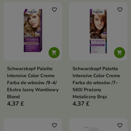
Palette to
kosmetyk,
favorite_border
favorite_border
paleta 8
który będzie
niesamowicie
doskonałym
kolorowych i
wykończeniem
napigmentowanych
każdego


cieni do
makijażu
powiek.
Schwarzkopf Palette
oka.
Schwarzkopf Palette
Wodoodporn
Intensive Color Creme
Intensive Color Creme
Paletka zawiera
formuła
maskary
Farba do włosów /9-4/
Farba do włosów /7-
Ekstra Jasny Waniliowy
560/ Prażony
cienie o
i wydłuża
Blond
Metaliczny Brąz
matowym
4,37 £
rzęsy
4,37 £
, dzięki
wykończeniu a
czemu twoje
do zestawu
favorite_border
spojrzenie
favorite_border