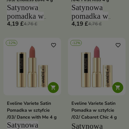
się rozstać
Satynowa
Satynowa
pomadka w
pomadka w
4,19 £
4,19 £
sztyfcie to
sztyfcie to
4,76 £
4,76 £
wybór dla osób
wybór dla osób
pragnących
pragnących
-12%
-12%
favorite_border
favorite_border
elegancji i
elegancji i
szyku. Sześć
szyku. Sześć
uniwersalnych
uniwersalnych
kolorów oraz
kolorów oraz
pielęgnujące
pielęgnujące


składniki
składniki
kosmetyku
kosmetyku
Eveline Variete Satin
Eveline Variete Satin
sprawią, że z
sprawią, że z
Pomadka w sztyfcie
Pomadka w sztyfcie
/03/ Dance with Me 4 g
/02/ Cabaret Chic 4 g
pomadką
pomadką
Satynowa
Satynowa
trudno będzie
trudno będzie