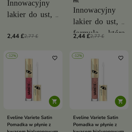
ml
Innowacyjny
Innowacyjny
lakier do ust, z
lakier do ust, z
formułą która
formułą która
2,44 £
2,44 £
sprawia, że
2,77 £
2,77 £
sprawia, że
pozostają one
pozostają one
-12%
-12%
favorite_border
favorite_border
lśniące, gładkie
lśniące, gładkie
i nawilżone
i nawilżone
przez długi
przez długi
czas
czas


Eveline Variete Satin
Eveline Variete Satin
Pomadka w płynie z
Pomadka w płynie z
kwasem hialuronowym
kwasem hialuronowym