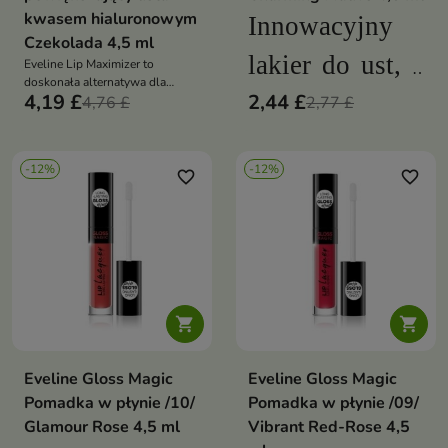
kwasem hialuronowym
Innowacyjny
Czekolada 4,5 ml
lakier do ust, z
Eveline Lip Maximizer to
doskonała alternatywa dla
4,19 £
formułą która
2,44 £
inwazyjnego powiększania ust
4,76 £
2,77 £
kwasem hialuronowym
sprawia, że
-12%
-12%
favorite_border
pozostają one
favorite_border
lśniące, gładkie
i nawilżone
przez długi


czas
Eveline Gloss Magic
Eveline Gloss Magic
Pomadka w płynie /10/
Pomadka w płynie /09/
Glamour Rose 4,5 ml
Vibrant Red-Rose 4,5