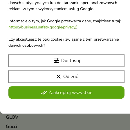
danych statystycznych lub dostarczaniu spersonalizowanych
Guess Dare Woda
reklam, w tym z wykorzystaniem usług Google.
toaletowa dla kobiet
100 ml
Informacje o tym, jak Google przetwarza dane, znajdziesz tutaj:
Woda toaletowa dla kobiet
https://business.safety.google/privacy/
.
22,61 £
Czy akceptujesz te pliki cookie i związane z tym przetwarzanie
danych osobowych?
Pokazano 1-3 z 3 pozycji
G
tune
Dostosuj
GROWUS
clear
Odrzuć
Gabriela Sabatini
Garnier
done_all
Zaakceptuj wszystkie
Gillette
Givenchy
GLOV
Gucci