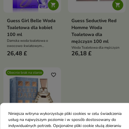


Guess Girl Belle Woda
Guess Seductive Red
Toaletowa dla kobiet
Homme Woda
100 ml
Toaletowa dla
Damska woda toaletowa o
mężczyzn 100 ml
owocowo-kwiatowym
Woda Toaletowa dla mężczyzn
charakterze z truskawką,
26,48 £
26,18 £
piwonią i wanilią. Zmysłowy
zapach dla kobiet, idealny na co
dzień
Obecnie brak na stanie
favorite_border
Niniejsza witryna wykorzystuje pliki cookies w celu świadczenia
usług na najwyższym poziomie i w sposób dostosowany do
indywidualnych potrzeb. Opcjonalne pliki cookie służą zbieraniu