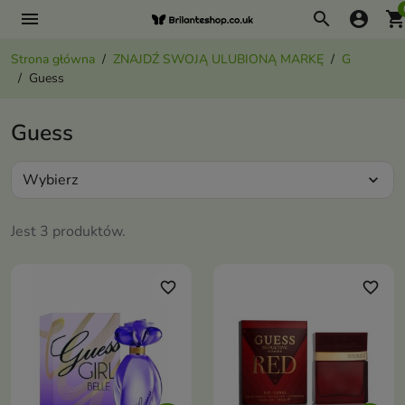
menu
search
account_circle
shopping_ca
Strona główna
ZNAJDŹ SWOJĄ ULUBIONĄ MARKĘ
G
Guess
Guess
Wybierz
expand_more
Jest 3 produktów.
favorite_border
favorite_border