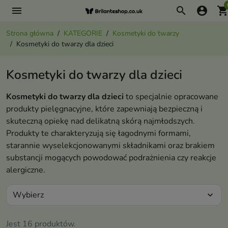
menu
search
account_circle
shopping_ca
Strona główna
KATEGORIE
Kosmetyki do twarzy
Kosmetyki do twarzy dla dzieci
Kosmetyki do twarzy dla dzieci
Kosmetyki do twarzy dla dzieci
to specjalnie opracowane
produkty pielęgnacyjne, które zapewniają bezpieczną i
skuteczną opiekę nad delikatną skórą najmłodszych.
Produkty te charakteryzują się łagodnymi formami,
starannie wyselekcjonowanymi składnikami oraz brakiem
substancji mogących powodować podrażnienia czy reakcje
alergiczne.
Wybierz
expand_more
Jest 16 produktów.