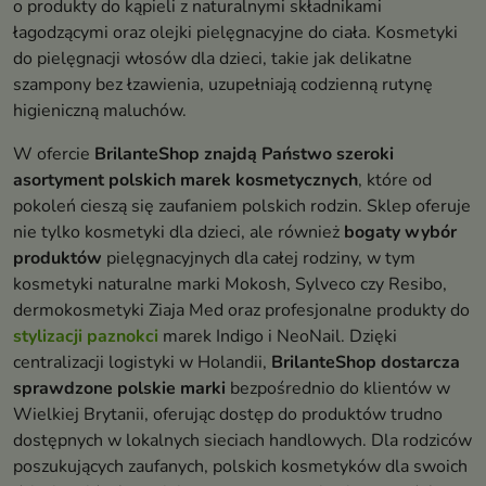
o produkty do kąpieli z naturalnymi składnikami
łagodzącymi oraz olejki pielęgnacyjne do ciała. Kosmetyki
do pielęgnacji włosów dla dzieci, takie jak delikatne
szampony bez łzawienia, uzupełniają codzienną rutynę
higieniczną maluchów.
W ofercie
BrilanteShop znajdą Państwo szeroki
asortyment polskich marek kosmetycznych
, które od
pokoleń cieszą się zaufaniem polskich rodzin. Sklep oferuje
nie tylko kosmetyki dla dzieci, ale również
bogaty wybór
produktów
pielęgnacyjnych dla całej rodziny, w tym
kosmetyki naturalne marki Mokosh, Sylveco czy Resibo,
dermokosmetyki Ziaja Med oraz profesjonalne produkty do
stylizacji paznokci
marek Indigo i NeoNail. Dzięki
centralizacji logistyki w Holandii,
BrilanteShop dostarcza
sprawdzone polskie marki
bezpośrednio do klientów w
Wielkiej Brytanii, oferując dostęp do produktów trudno
dostępnych w lokalnych sieciach handlowych. Dla rodziców
poszukujących zaufanych, polskich kosmetyków dla swoich