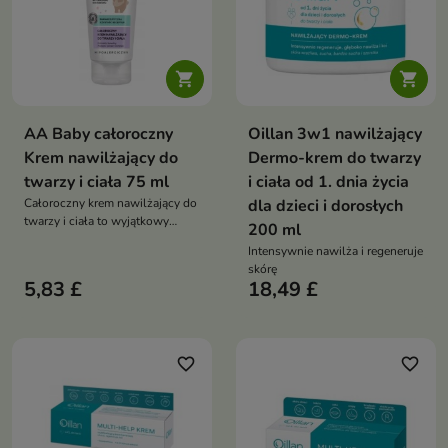


AA Baby całoroczny
Oillan 3w1 nawilżający
Krem nawilżający do
Dermo-krem do twarzy
twarzy i ciała 75 ml
i ciała od 1. dnia życia
Całoroczny krem nawilżający do
dla dzieci i dorosłych
twarzy i ciała to wyjątkowy
200 ml
kosmetyk stworzony do
Intensywnie nawilża i regeneruje
pielęgnacji delikatnej skóry
skórę
dziecka już od pierwszych dni
5,83 £
18,49 £
życia
favorite_border
favorite_border