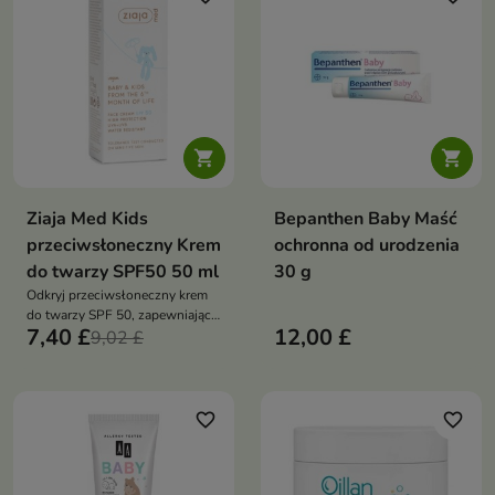


Ziaja Med Kids
Bepanthen Baby Maść
przeciwsłoneczny Krem
ochronna od urodzenia
do twarzy SPF50 50 ml
30 g
Odkryj przeciwsłoneczny krem
do twarzy SPF 50, zapewniający
7,40 £
12,00 £
wysoką ochronę UVA+UVB oraz
9,02 £
odporność na wodę
favorite_border
favorite_border