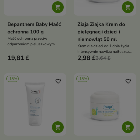


Bepanthem Baby Maść
Ziaja Ziajka Krem do
ochronna 100 g
pielęgnacji dzieci i
Maść ochronna przeciw
niemowląt 50 ml
odparzeniom pieluszkowym
Krem dla dzieci od 1 dnia życia
intensywnie nawilża natłuszcza
19,81 £
2,98 £
i chroni skórę wzmacnia barierę
3,64 £
naskórka i łagodzi podrażnienia
po kąpieli i spacerze
-18%
-18%
favorite_border
favorite_border

