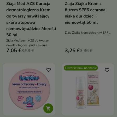
Ziaja Med AZS Kuracja
Ziaja Ziajka Krem z
dermatologiczna Krem
filtrem SPF6 ochrona
do twarzy nawilżający
niska dla dzieci i
skóra atopowa
niemowląt 50 ml
niemowlęta/dzieci/dorośli
Ziaja Ziajka krem ochronny SPF6
50 ml
dla dzieci od 3. miesiąca życia
Ziaja Med krem AZS do twarzy
łagodnie chroni przed słońcem
nawilża łagodzi podrażnienia
wiatrem i mrozem nawilża
7,05 £
3,25 £
redukuje suchość i świąd
8,59 £
3,96 £
natłuszcza i koi delikatną skórę
wzmacnia barierę ochronną
odpowiedni dla niemowląt
dzieci i dorosłych
Obecnie brak na stanie
favorite_border
favorite_border
