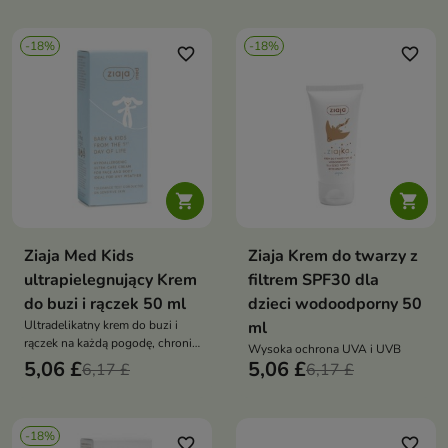
-18%
-18%
favorite_border
favorite_border


Ziaja Med Kids
Ziaja Krem do twarzy z
ultrapielegnujący Krem
filtrem SPF30 dla
do buzi i rączek 50 ml
dzieci wodoodporny 50
Ultradelikatny krem do buzi i
ml
rączek na każdą pogodę, chroni i
Wysoka ochrona UVA i UVB
nawilża skórę dziecka od 1. dnia
5,06 £
5,06 £
6,17 £
6,17 £
życia, bez substancji
zapachowych
-18%
favorite_border
favorite_border