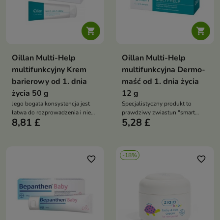


Oillan Multi-Help
Oillan Multi-Help
multifunkcyjny Krem
multifunkcyjna Dermo-
barierowy od 1. dnia
maść od 1. dnia życia
życia 50 g
12 g
Jego bogata konsystencja jest
Specjalistyczny produkt to
łatwa do rozprowadzenia i nie
prawdziwy zwiastun "smart
8,81 £
5,28 £
pozostawia białych śladów
pielęgnacji"
-18%
favorite_border
favorite_border