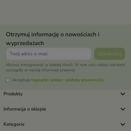
Otrzymuj informację o nowościach i
wyprzedażach
Możesz zrezygnować w każdej chwili. W tym celu należy odnaleźć
szczegóły w naszej informacji prawnej.
Akceptuję
regulamin sklepu
i
politykę prywatności
.
keyboard_arrow_down
Produkty
keyboard_arrow_down
Informacja o sklepie
keyboard_arrow_down
Kategorie