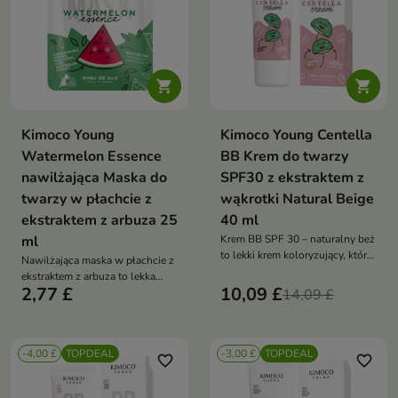


Kimoco Young
Kimoco Young Centella
Watermelon Essence
BB Krem do twarzy
nawilżająca Maska do
SPF30 z ekstraktem z
twarzy w płachcie z
wąkrotki Natural Beige
ekstraktem z arbuza 25
40 ml
ml
Krem BB SPF 30 – naturalny beż
to lekki krem koloryzujący, który
Nawilżająca maska w płachcie z
wyrównuje koloryt skóry,
ekstraktem z arbuza to lekka
nawilża i nadaje jej naturalny
2,77 £
10,09 £
maska, która intensywnie
14,09 £
blask. Dzięki filtrowi SPF 30
nawilża, odświeża i tonizuje
chroni skórę przed
skórę. Dzięki składnikom takim
promieniowaniem UV i
jak kwas hialuronowy i betaina
sprawdza się w codziennej
-4,00 £
TOPDEAL
-3,00 £
TOPDEAL
pomaga przywrócić cerze
favorite_border
favorite_border
pielęgnacji
miękkość oraz świeży,
promienny wygląd