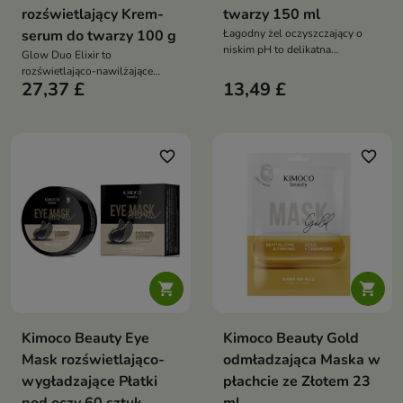
rozświetlający Krem-
twarzy 150 ml
serum do twarzy 100 g
Łagodny żel oczyszczający o
niskim pH to delikatna
Glow Duo Elixir to
pielęgnacja, która skutecznie
rozświetlająco-nawilżające
usuwa zanieczyszczenia,
27,37 £
13,49 £
kremo-serum, które łączy
jednocześnie nawilżając i
intensywną pielęgnację z
wspierając mikrobiom skóry
efektem #GlassSkin – sprężystej,
gładkiej i promiennej cery
favorite_border
favorite_border


Kimoco Beauty Eye
Kimoco Beauty Gold
Mask rozświetlająco-
odmładzająca Maska w
wygładzające Płatki
płachcie ze Złotem 23