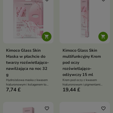


Kimoco Glass Skin
Kimoco Glass Skin
Maska w płachcie do
multifunkcyjny Krem
twarzy rozświetlająco-
pod oczy
nawilżająca na noc 32
rozświetlająco-
g
odżywczy 15 ml
Hydrożelowa maska z kwasem
Krem pod oczy z kwasem
hialuronowym i kolagenem to
hialuronowym i pigmentami
7,74 £
19,44 £
intensywnie nawilżająca kuracja,
glow to rozświetlający
która wygładza i rozświetla
kosmetyk, który natychmiast
skórę. Dzięki długiemu działaniu
poprawia wygląd skóry pod
pomaga uzyskać efekt „glass
oczami. Nawilża, wygładza i
skin” – gładkiej, promiennej cery
optycznie redukuje cienie,
favorite_border
favorite_border
nadając efekt świeżego