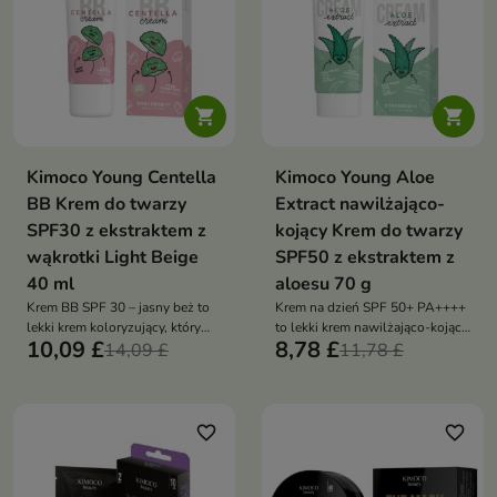


Kimoco Young Centella
Kimoco Young Aloe
BB Krem do twarzy
Extract nawilżająco-
SPF30 z ekstraktem z
kojący Krem do twarzy
wąkrotki Light Beige
SPF50 z ekstraktem z
40 ml
aloesu 70 g
Krem BB SPF 30 – jasny beż to
Krem na dzień SPF 50+ PA++++
lekki krem koloryzujący, który
to lekki krem nawilżająco-kojący,
10,09 £
8,78 £
wyrównuje koloryt skóry,
14,09 £
który chroni skórę przed
11,78 £
nawilża i zapewnia naturalne
promieniowaniem UV i wspiera
wykończenie. Dzięki filtrowi SPF
jej codzienną pielęgnację.
30 chroni skórę przed
Formuła z aloesem i wąkrotą
promieniowaniem UV, a
azjatycką pomaga utrzymać
favorite_border
favorite_border
jednocześnie nadaje cerze
komfort skóry bez efektu
świeży i promienny wygląd
obciążenia