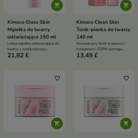


Kimoco Glass Skin
Kimoco Clean Skin
Mgiełka do twarzy
Tonik-pianka do twarzy
odświeżająca 150 ml
140 ml
Lekka mgiełka odświeżająca do
Innowacyjny tonik w piance z
twarzy z wodą ryżową i
kolagenem i PDRN pomaga
21,82 £
13,49 £
ekstraktem Yuzu, która pomaga
nawilżać, wygładzać oraz
nawilżać, odświeżać oraz
wspierać elastyczność skóry,
przywracać skórze promienny
pozostawiając ją miękką,
wygląd
promienną i odświeżoną
favorite_border
favorite_border

