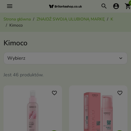
menu
search
account_circle
shopping_ca
Strona główna
ZNAJDŹ SWOJĄ ULUBIONĄ MARKĘ
K
Kimoco
Kimoco
Wybierz
expand_more
Jest 46 produktów.
favorite_border
favorite_border