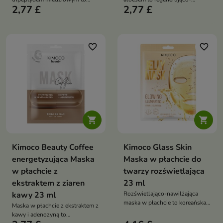
2,77 £
2,77 £
rozświetlająco-regenerująca
wygładzająca kuracja, która
kuracja, która wyrównuje
intensywnie nawilża, koi skórę i
koloryt, wygładza skórę i
poprawia jej elastyczność
przywraca jej zdrowy blask
favorite_border
favorite_border


Kimoco Beauty Coffee
Kimoco Glass Skin
energetyzująca Maska
Maska w płachcie do
w płachcie z
twarzy rozświetlająca
ekstraktem z ziaren
23 ml
kawy 23 ml
Rozświetlająco-nawilżająca
maska w płachcie to koreańska
Maska w płachcie z ekstraktem z
maska do twarzy, która w
kawy i adenozyną to
zaledwie kilkanaście minut