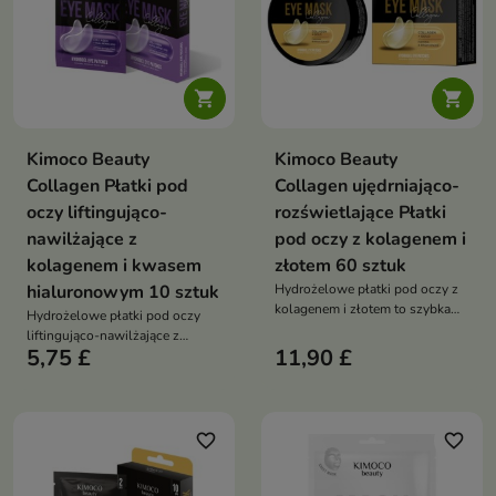


Kimoco Beauty
Kimoco Beauty
Collagen Płatki pod
Collagen ujędrniająco-
oczy liftingująco-
rozświetlające Płatki
nawilżające z
pod oczy z kolagenem i
kolagenem i kwasem
złotem 60 sztuk
hialuronowym 10 sztuk
Hydrożelowe płatki pod oczy z
kolagenem i złotem to szybka
Hydrożelowe płatki pod oczy
kuracja, która pomaga wygładzić
liftingująco-nawilżające z
skórę, rozświetlić spojrzenie i
5,75 £
11,90 £
kolagenem i kwasem
zmniejszyć oznaki zmęczenia.
hialuronowym pomagają
Skóra pod oczami staje się
wygładzić skórę, zmniejszyć
bardziej napięta, nawilżona i
oznaki zmęczenia i intensywnie
odświeżona
ją nawilżyć. Skóra pod oczami
favorite_border
favorite_border
staje się bardziej napięta,
elastyczna i odświeżona