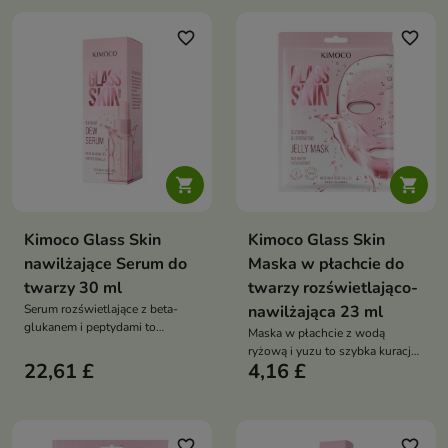
skórę. Dzięki formule z wodą
jej zdrowy, promienny wygląd
ryżową i yuzu pomaga
favorite_border
favorite_border
przywrócić cerze efekt „glass
skin”


Kimoco Glass Skin
Kimoco Glass Skin
nawilżające Serum do
Maska w płachcie do
twarzy 30 ml
twarzy rozświetlająco-
Serum rozświetlające z beta-
nawilżająca 23 ml
glukanem i peptydami to
Maska w płachcie z wodą
intensywnie nawilżające serum,
ryżową i yuzu to szybka kuracja
które pomaga uzyskać efekt
22,61 £
4,16 £
rozświetlająco-nawilżająca,
„glass skin”. Wygładza skórę,
która w 15 minut przywraca
poprawia jej elastyczność i
skórze blask i efekt „glass skin”.
nadaje cerze zdrowy, promienny
Intensywnie nawilża, koi i
wygląd
wygładza cerę
favorite_border
favorite_border