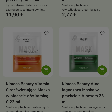
pod oczy 60 sztuk
ml
Hydrożelowe płatki pod oczy z
Maska w płachcie to
czarną perłą to intensywnie
rewitalizująco-ujędrniająca
11,90 £
2,77 £
rozświetlająca i wygładzająca
maska, która nawilża, wygładza i
kuracja, która redukuje oznaki
przywraca skórze blask dzięki
zmęczenia i przywraca świeży
złotu koloidalnemu i ceramidom
wygląd spojrzenia
favorite_border
favorite_border


Kimoco Beauty Vitamin
Kimoco Beauty Aloe
C rozświetlająca Maska
łagodząca Maska w
w płachcie z Witaminą
płachcie z Aloesem 23
C 23 ml
ml
Maska w płachcie z witaminą C i
Maska w płachcie z kolagenem i
tripeptydem miedziowym to
aloesem to regenerująco-