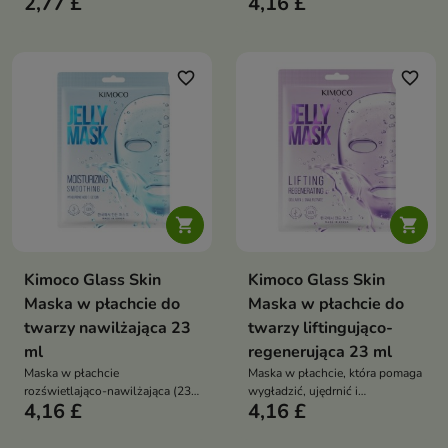
2,77 £
4,16 £
rewitalizująco-wygładzająca
intensywnie nawilża, wygładza i
kuracja, która ujędrnia skórę,
rozświetla skórę
redukuje zmarszczki i przywraca
jej świeży, promienny wygląd
favorite_border
favorite_border


Kimoco Glass Skin
Kimoco Glass Skin
Maska w płachcie do
Maska w płachcie do
twarzy nawilżająca 23
twarzy liftingująco-
ml
regenerująca 23 ml
Maska w płachcie
Maska w płachcie, która pomaga
rozświetlająco-nawilżająca (23
wygładzić, ujędrnić i
4,16 £
4,16 £
ml) to koreańska maska, która w
zregenerować skórę. Dzięki
krótkim czasie intensywnie
skoncentrowanej formule
nawilża, wygładza i rozświetla
poprawia napięcie cery i nadaje