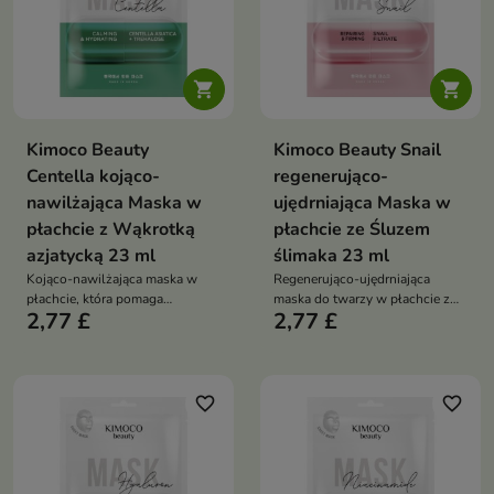


Kimoco Beauty
Kimoco Beauty Snail
Centella kojąco-
regenerująco-
nawilżająca Maska w
ujędrniająca Maska w
płachcie z Wąkrotką
płachcie ze Śluzem
azjatycką 23 ml
ślimaka 23 ml
Kojąco-nawilżająca maska w
Regenerująco-ujędrniająca
płachcie, która pomaga
maska do twarzy w płachcie z
2,77 £
2,77 £
złagodzić podrażnienia i
filtratem ze śluzu ślimaka
intensywnie nawilżyć skórę.
pomaga wygładzić skórę,
Formuła z ekstraktem z wąkroty
poprawić jej elastyczność oraz
azjatyckiej i trehalozą wspiera
intensywnie ją nawilżyć.
regenerację skóry oraz
Formuła bogata w składniki
favorite_border
favorite_border
przywraca jej świeży, zdrowy
aktywne wspiera regenerację
wygląd
skóry i przywraca cerze zdrowy,
promienny wygląd