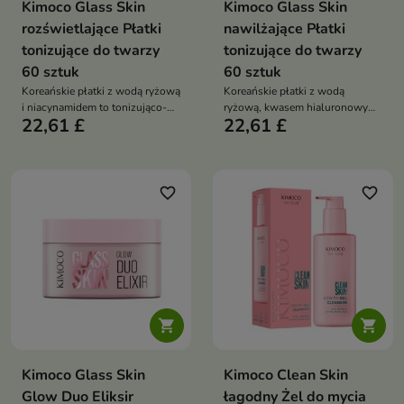
Kimoco Glass Skin
Kimoco Glass Skin
rozświetlające Płatki
nawilżające Płatki
tonizujące do twarzy
tonizujące do twarzy
60 sztuk
60 sztuk
Koreańskie płatki z wodą ryżową
Koreańskie płatki z wodą
i niacynamidem to tonizująco-
ryżową, kwasem hialuronowym i
22,61 £
22,61 £
rozświetlająca pielęgnacja, która
peptydami to intensywnie
wyrównuje koloryt skóry,
nawilżająca pielęgnacja, która
nawilża i przywraca jej zdrowy
wzmacnia skórę i zapewnia efekt
blask
#GlassSkin
favorite_border
favorite_border


Kimoco Glass Skin
Kimoco Clean Skin
Glow Duo Eliksir
łagodny Żel do mycia