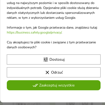
usług na najwyższym poziomie i w sposób dostosowany do
indywidualnych potrzeb. Opcjonalne pliki cookie służą zbieraniu
danych statystycznych lub dostarczaniu spersonalizowanych
reklam, w tym z wykorzystaniem usług Google.


Informacje o tym, jak Google przetwarza dane, znajdziesz tutaj:
https://business.safety.google/privacy/
.
Kimoco Young
Kimoco Young
Wtermelon Essene
Strawberry Essence
Czy akceptujesz te pliki cookie i związane z tym przetwarzanie
Płatki pod oczy z
nawilżająca Maska do
danych osobowych?
ekstraktami z arbuza i
twarzy w płachcie z
aloesu 10 sztuk
ekstraktem z truskawki
tune
Dostosuj
Nawilżająco-odświeżające płatki
25 ml
pod oczy z arbuzem i aloesem (8
Regenerująca maska w płachcie
g x 5 par) to szybka kuracja,
z ekstraktem z truskawki to
clear
Odrzuć
która pomaga nawilżyć,
5,75 £
2,77 £
owocowa kuracja, która wspiera
odświeżyć i rozświetlić skórę
regenerację, nawilżenie i
pod oczami. Dzięki lekkiej
odżywienie skóry. Dzięki
done_all
Zaakceptuj wszystkie
formule skóra staje się bardziej
bogactwu ekstraktów roślinnych
promienna i wypoczęta
-4,00 £
TOPDEAL
pomaga przywrócić cerze świeży
favorite_border
favorite_border
i promienny wygląd