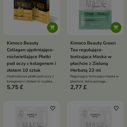


Kimoco Beauty
Kimoco Beauty Green
Collagen ujędrniająco-
Tea regulująco-
rozświetlające Płatki
tonizująca Maska w
pod oczy z kolagenem i
płachcie z Zieloną
złotem 10 sztuk
Herbatą 23 ml
Hydrożelowe płatki pod oczy z
Regulująco-tonizująca maska w
kolagenem i złotem to szybka
płachcie, która pomaga
5,75 £
2,77 £
kuracja wygładzająca i
przywrócić skórze równowagę i
rozświetlająca. Pomagają
świeży wygląd. Formuła z
zredukować oznaki zmęczenia,
ekstraktem z zielonej herbaty i
poprawić jędrność skóry oraz
postbiotykami wspiera
nadać spojrzeniu świeży,
regenerację skóry oraz pomaga
favorite_border
favorite_border
wypoczęty wygląd.
utrzymać jej naturalny
mikrobiom