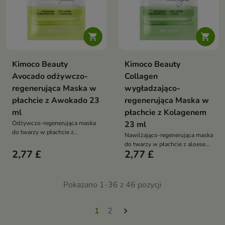


Kimoco Beauty
Kimoco Beauty
Avocado odżywczo-
Collagen
regenerująca Maska w
wygładzająco-
płachcie z Awokado 23
regenerująca Maska w
ml
płachcie z Kolagenem
Odżywczo-regenerująca maska
23 ml
do twarzy w płachcie z
Nawilżająco-regenerująca maska
kolagenem i ekstraktem z
do twarzy w płachcie z aloesem
awokado intensywnie odżywia,
2,77 £
2,77 £
i kolagenem pomaga szybko
wygładza i nawilża skórę.
przywrócić skórze komfort,
Pomaga poprawić jej
gładkość i zdrowy blask.
elastyczność oraz przywrócić
Formuła z kolagenem, aloesem i
Pokazano 1-36 z 46 pozycji
cerze zdrowy, promienny wygląd
alantoiną intensywnie nawilża
oraz koi skórę
1
2
