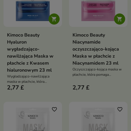


Kimoco Beauty
Kimoco Beauty
Hyaluron
Niacynamide
wygładzająco-
oczyszczająco-kojąca
nawilżająca Maska w
Maska w płachcie z
płachcie z Kwasem
Niacynamidem 23 ml
hialuronowym 23 ml
Oczyszczająco-kojąca maska w
płachcie, która pomaga
Wygładzająco-nawilżająca
regulować wydzielanie sebum i
maska w płachcie, która
odświeża skórę. Formuła z
2,77 £
2,77 £
intensywnie nawadnia skórę i
niacynamidem i ekstraktem z
przywraca jej świeży wygląd.
drzewa herbacianego wspiera
Dzięki kwasowi hialuronowemu
regenerację skóry oraz pomaga
i ekstraktowi z róży
zmniejszyć niedoskonałości
damasceńskiej pomaga
favorite_border
favorite_border
wygładzić cerę, ukoić
podrażnienia i poprawić jej
elastyczność