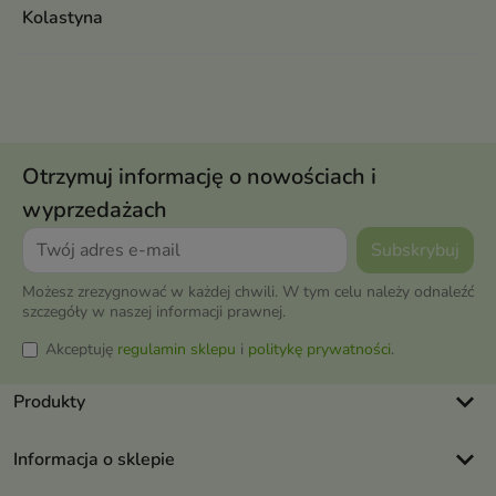
Kolastyna
Otrzymuj informację o nowościach i
wyprzedażach
Możesz zrezygnować w każdej chwili. W tym celu należy odnaleźć
szczegóły w naszej informacji prawnej.
Akceptuję
regulamin sklepu
i
politykę prywatności
.
keyboard_arrow_down
Produkty
keyboard_arrow_down
Informacja o sklepie