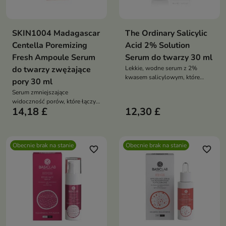
SKIN1004 Madagascar
The Ordinary Salicylic
Centella Poremizing
Acid 2% Solution
Fresh Ampoule Serum
Serum do twarzy 30 ml
do twarzy zwężające
Lekkie, wodne serum z 2%
kwasem salicylowym, które
pory 30 ml
skutecznie oczyszcza pory,
Serum zmniejszające
redukuje niedoskonałości i
widoczność porów, które łączy
wspiera walkę z trądzikiem.
14,18 £
12,30 £
wysokie stężenie wąkroty
Działa złuszczająco,
azjatyckiej z kwasem
przeciwzapalnie i rozjaśniająco,
hialuronowym i kompleksem
przywracając skórze czystość i
peptydów. Nawilża, wygładza i
równowagę
Obecnie brak na stanie
Obecnie brak na stanie
poprawia elastyczność skóry
favorite_border
favorite_border