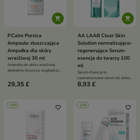


P.Calm Porsica
AA LAAB Clear Skin
Ampoule złuszczająca
Solution normalizująco-
Ampułka dla skóry
regenerująca Serum-
wrażliwej 30 ml
esencja do twarzy 100
Ampułka do skóry wrażliwej
ml
delikatnie złuszcza, wygładza i
Serum-Esencja to
wspiera oczyszczanie porów.
zaawansowane serum do skóry
Formuła z 76,38% ekstraktu z
29,35 £
8,93 £
mieszanej, tłustej i skłonnej do
wąkroty azjatyckiej,
niedoskonałości. Formuła z
niacynamidem, retinolem,
kwasem azelainowym, betainą
papainą, bromelainą i kwasem
salicylanową, kwasem
hialuronowym pomaga
-18%
-18%
glikolowym i glutationem
favorite_border
favorite_border
redukować zaskórniki oraz
wspiera redukcję zmian
poprawić teksturę skóry
skórnych, przebarwień oraz
blizn potrądzikowych,
jednocześnie zapewniając
nawilżenie i komfort skóry