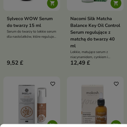


Sylveco WOW Serum
Nacomi Silk Matcha
do twarzy 15 ml
Balance Key Oil Control
Serum do twarzy to lekkie serum
Serum regulujące z
dla nastolatków, które reguluje
matchą do twarzy 40
wydzielanie sebum, wspiera
ml
walkę z niedoskonałościami i
zapewnia optymalne nawilżenie
Lekkie, matujące serum z
skóry problematycznej
niacynamidem, cynkiem i
9,52 £
12,49 £
matchą, które reguluje sebum,
zwęża pory i przywraca skórze
świeży, zrównoważony wygląd
favorite_border
favorite_border

