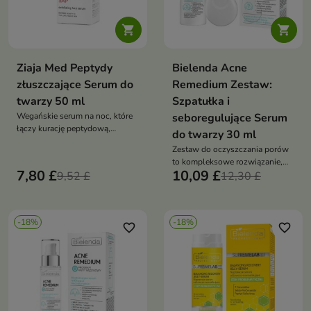


Ziaja Med Peptydy
Bielenda Acne
złuszczające Serum do
Remedium Zestaw:
twarzy 50 ml
Szpatułka i
Wegańskie serum na noc, które
seboregulujące Serum
łączy kurację peptydową,
do twarzy 30 ml
antyoksydacyjną pochodną
Zestaw do oczyszczania porów
witaminy C SAP oraz składniki
to kompleksowe rozwiązanie,
złuszczające. Formuła z 1%
7,80 £
10,09 £
9,52 £
które łączy mechaniczne
12,30 £
kwasu glikolowego, kwasem
oczyszczanie z pielęgnacją
laktobionowym, kwasem
seboregulującą, pomagając
hialuronowym i pantenolem
redukować zaskórniki i
pomaga odświeżyć, wygładzić i
-18%
-18%
przywracać skórze gładkość
favorite_border
favorite_border
rozjaśnić naskórek, wspierając
promienny oraz wypoczęty
wygląd skóry