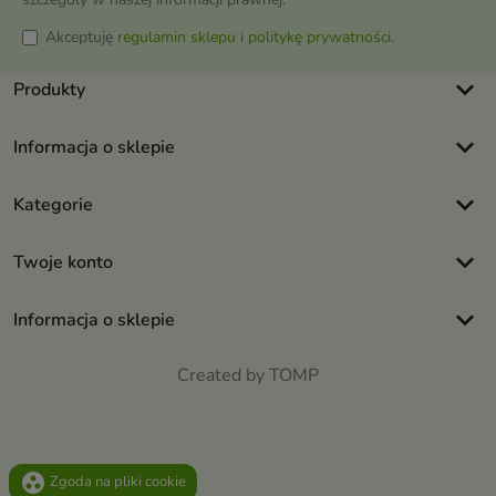
Akceptuję
regulamin sklepu
i
politykę prywatności
.
keyboard_arrow_down
Produkty
keyboard_arrow_down
Informacja o sklepie
keyboard_arrow_down
Kategorie
keyboard_arrow_down
Twoje konto
keyboard_arrow_down
Informacja o sklepie
Created by TOMP
group_work
Zgoda na pliki cookie