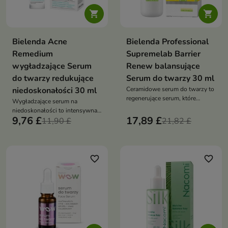


Bielenda Acne
Bielenda Professional
Remedium
Supremelab Barrier
wygładzające Serum
Renew balansujące
do twarzy redukujące
Serum do twarzy 30 ml
niedoskonałości 30 ml
Ceramidowe serum do twarzy to
regenerujące serum, które
Wygładzające serum na
odbudowuje barierę
niedoskonałości to intensywna
hydrolipidową, intensywnie
9,76 £
17,89 £
nocna kuracja, która redukuje
11,90 £
21,82 £
nawilża i wzmacnia skórę
sebum, oczyszcza pory i
poprawia strukturę skóry,
przywracając jej równowagę
favorite_border
favorite_border