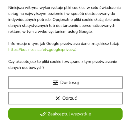
Niniejsza witryna wykorzystuje pliki cookies w celu świadczenia
usług na najwyższym poziomie i w sposób dostosowany do
BasicLab Esteticus
Mokosh Young
indywidualnych potrzeb. Opcjonalne pliki cookie służą zbieraniu
rozjaśniające Serum na
matujące Serum do
danych statystycznych lub dostarczaniu spersonalizowanych
przebarwienia
twarzy przeciw
reklam, w tym z wykorzystaniem usług Google.
pigmentacyjne 5%
niedoskonałościom 30
dipalmitynianu kwasu
ml
Informacje o tym, jak Google przetwarza dane, znajdziesz tutaj:
kojowego 30 ml
Serum matujące Smart Drops
https://business.safety.google/privacy/
.
przeciw niedoskonałościom to
Zaawansowane serum
lekkie serum do cery mieszanej i
depigmentacyjne redukujące
Czy akceptujesz te pliki cookie i związane z tym przetwarzanie
tłustej, które reguluje sebum,
55,54 £
12,49 £
utrwalone przebarwienia,
danych osobowych?
redukuje niedoskonałości i pory,
wyrównujące koloryt i
wyrównuje koloryt oraz wspiera
rozświetlające skórę, z 5%
barierę ochronną skóry
dipalmitynianem kwasu
tune
Dostosuj
Nowość
Obecnie brak na stanie
kojowego i peptydem
favorite_border
favorite_border
Obecnie brak na stanie
rozjaśniającym
clear
Odrzuć
done_all
Zaakceptuj wszystkie