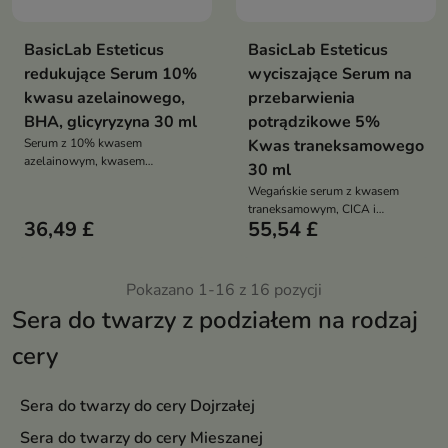
BasicLab Esteticus
BasicLab Esteticus
redukujące Serum 10%
wyciszające Serum na
kwasu azelainowego,
przebarwienia
BHA, glicyryzyna 30 ml
potrądzikowe 5%
Serum z 10% kwasem
Kwas traneksamowego
azelainowym, kwasem
30 ml
salicylowym i składnikami
Wegańskie serum z kwasem
łagodzącymi, które redukuje
traneksamowym, CICA i
niedoskonałości,
36,49 £
55,54 £
peptydem wyciszającym, które
zaczerwienienia i przebarwienia,
redukuje przebarwienia
jednocześnie wyrównując
potrądzikowe, łagodzi
koloryt i regulując sebum
zaczerwienienia i wspiera
Pokazano 1-16 z 16 pozycji
regenerację skóry bez
Sera do twarzy z podziałem na rodzaj
podrażnień
cery
Sera do twarzy do cery Dojrzałej
Sera do twarzy do cery Mieszanej