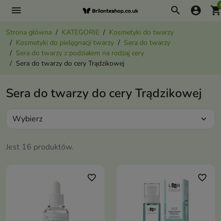
menu
search
account_circle
shopping_ca
Strona główna
KATEGORIE
Kosmetyki do twarzy
Kosmetyki do pielęgnacji twarzy
Sera do twarzy
Sera do twarzy z podziałem na rodzaj cery
Sera do twarzy do cery Trądzikowej
Sera do twarzy do cery Trądzikowej
Wybierz
expand_more
Jest 16 produktów.
favorite_border
favorite_border