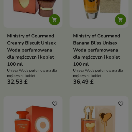


Ministry of Gourmand
Ministry of Gourmand
Creamy Biscuit Unisex
Banana Bliss Unisex
Woda perfumowana
Woda perfumowana
dla mężczyzn i kobiet
dla mężczyzn i kobiet
100 ml
100 ml
Unisex Woda perfumowana dla
Unisex Woda perfumowana dla
mężczyzn i kobiet
mężczyzn i kobiet
32,53 £
36,49 £
favorite_border
favorite_border