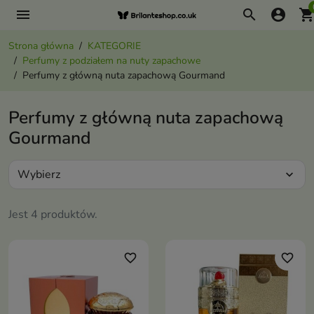
menu
search
account_circle
shopping_ca
Strona główna
KATEGORIE
Perfumy z podziałem na nuty zapachowe
Perfumy z główną nuta zapachową Gourmand
Perfumy z główną nuta zapachową
Gourmand
Wybierz
expand_more
Jest 4 produktów.
favorite_border
favorite_border