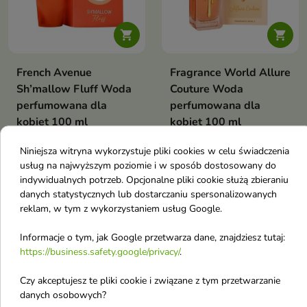


French Avenue
Fragrance World Allure
Sh’mallow Fluff Woda
Couture Woda
perfumowana dla
perfumowana dla
kobiet 100 ml
kobiet 100 ml
Woda perfumowana dla kobiet
35,70 £
29,35 £
Niniejsza witryna wykorzystuje pliki cookies w celu świadczenia
usług na najwyższym poziomie i w sposób dostosowany do
indywidualnych potrzeb. Opcjonalne pliki cookie służą zbieraniu
Pokazano 1-4 z 4 pozycji
danych statystycznych lub dostarczaniu spersonalizowanych
Perfumy z podziałem na nuty
reklam, w tym z wykorzystaniem usług Google.
zapachowe
Informacje o tym, jak Google przetwarza dane, znajdziesz tutaj:
https://business.safety.google/privacy/
.
Perfumy z główną nuta zapachową Amber
Czy akceptujesz te pliki cookie i związane z tym przetwarzanie
Perfumy z główną nuta zapachową Aromatyczny
danych osobowych?