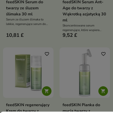
feedSKIN Serum do
feedSKIN Serum Ant-
twarzy ze śluzem
Age do twarzy z
ślimaka 30 ml
Wąkrotką azjatycką 30
Serum ze śluzem ślimaka to
ml
lekkie, regenerujące serum do
Skoncentrowane serum
twarzy, które intensywnie
regenerujące, które wspiera
nawilża, wspiera procesy
10,81 £
9,52 £
odbudowę skóry, wygładza
odnowy skóry oraz poprawia jej
drobne zmarszczki oraz
jędrność i elastyczność
wzmacnia barierę ochronną
favorite_border
favorite_border


feedSKIN regenerujący
feedSKIN Pianka do
Krem do twarzy z
mycia twarzy z