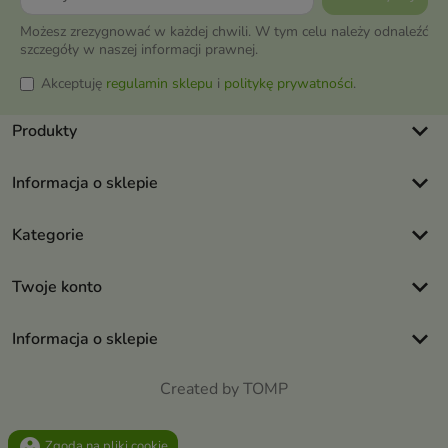
Możesz zrezygnować w każdej chwili. W tym celu należy odnaleźć
szczegóły w naszej informacji prawnej.
Akceptuję
regulamin sklepu
i
politykę prywatności
.
keyboard_arrow_down
Produkty
keyboard_arrow_down
Informacja o sklepie
keyboard_arrow_down
Kategorie
keyboard_arrow_down
Twoje konto
keyboard_arrow_down
Informacja o sklepie
Created by TOMP
group_work
Zgoda na pliki cookie