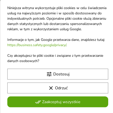
Wąkrotką azjatycką 50
Wąkrotką azjatycką
Niniejsza witryna wykorzystuje pliki cookies w celu świadczenia
ml
150 ml
usług na najwyższym poziomie i w sposób dostosowany do
Regenerujący krem z wąkrotą
Pianka do mycia twarzy z
indywidualnych potrzeb. Opcjonalne pliki cookie służą zbieraniu
azjatycką to odżywczy krem do
wąkrotą azjatycką to delikatna, a
danych statystycznych lub dostarczaniu spersonalizowanych
9,52 £
7,93 £
twarzy o lekkiej, szybko
jednocześnie skuteczna pianka
reklam, w tym z wykorzystaniem usług Google.
wchłaniającej się formule, który
oczyszczająca, która usuwa
intensywnie nawilża, wspiera
zanieczyszczenia i nadmiar
regenerację skóry oraz wzmacnia
sebum, jednocześnie łagodząc
Informacje o tym, jak Google przetwarza dane, znajdziesz tutaj:
Obecnie brak na stanie
jej barierę ochronną
skórę i wspierając jej regenerację
favorite_border
favorite_border
https://business.safety.google/privacy/
.
Czy akceptujesz te pliki cookie i związane z tym przetwarzanie
danych osobowych?
tune
Dostosuj

clear
Odrzuć
feedSKIN łagodzący
feedSKIN Żel do mycia
Eliksir do twarzy z
twarzy z Wąkrotką
done_all
Zaakceptuj wszystkie
Wąkrotką azjatycką 30
azjatycką 300 ml
Żel do mycia twarzy z wąkrotą