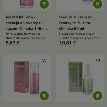


feedSKIN Tonik-
feedSKIN Krem do
esencja do twarzy ze
twarzy ze śluzem
śluzem ślimaka 145 ml
ślimaka 50 ml
Tonik-esencja do twarzy ze
Nawilżający krem ze śluzem
śluzem ślimaka to lekki tonik o
ślimaka to regenerujący krem do
8,63 £
10,81 £
esencjonalnej formule, który
twarzy o intensywnym działaniu
intensywnie nawilża, łagodzi
nawilżającym i wygładzającym
podrażnienia oraz wspiera
regenerację skóry po
oczyszczaniu
favorite_border
favorite_border

