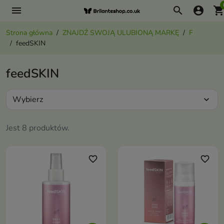
menu
search
account_circle
shopping_ca
Strona główna
ZNAJDŹ SWOJĄ ULUBIONĄ MARKĘ
F
feedSKIN
feedSKIN
Wybierz
expand_more
Jest 8 produktów.
favorite_border
favorite_border