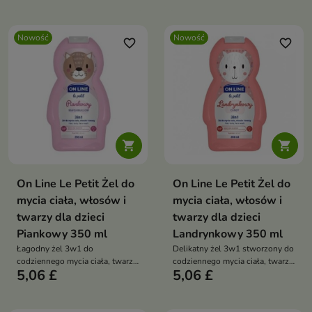
Nowość
Nowość
favorite_border
favorite_border


On Line Le Petit Żel do
On Line Le Petit Żel do
mycia ciała, włosów i
mycia ciała, włosów i
twarzy dla dzieci
twarzy dla dzieci
Piankowy 350 ml
Landrynkowy 350 ml
Łagodny żel 3w1 do
Delikatny żel 3w1 stworzony do
codziennego mycia ciała, twarzy
codziennego mycia ciała, twarzy
5,06 £
5,06 £
i włosów dzieci.
i włosów dzieci.