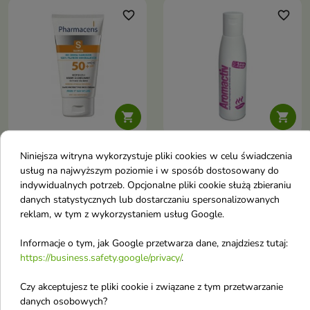
favorite_border
favorite_border


Pharmaceris S
Aromactiv Olejek do
Niniejsza witryna wykorzystuje pliki cookies w celu świadczenia
bezpieczny Krem
kąpieli 125 ml
usług na najwyższym poziomie i w sposób dostosowany do
indywidualnych potrzeb. Opcjonalne pliki cookie służą zbieraniu
ochronny na słońce dla
danych statystycznych lub dostarczaniu spersonalizowanych
dzieci od urodzenia
reklam, w tym z wykorzystaniem usług Google.
SPF50+ 50ml
Krem ochronny na słońce dla
Informacje o tym, jak Google przetwarza dane, znajdziesz tutaj:
dzieci od urodzenia
https://business.safety.google/privacy/
.
18,60 £
9,58 £
Czy akceptujesz te pliki cookie i związane z tym przetwarzanie
danych osobowych?