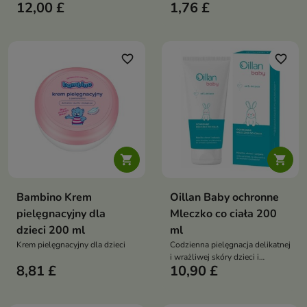
12,00 £
1,76 £
oraz ciała dzieci od 1. roku życia.
delikatnie oczyszczają
Z betainą, ksylitolem i olejem
pielęgnują i chronią skórę
sezamowym skutecznie
niemowląt i dzieci
oczyszcza, nawilża i odżywia
pozostawiając ją miękką i gładką
skórę oraz włosy, pozostawiając
favorite_border
favorite_border
je miękkie, gładkie i pełne blasku
– bez podrażnień i przesuszenia


Bambino Krem
Oillan Baby ochronne
pielęgnacyjny dla
Mleczko co ciała 200
dzieci 200 ml
ml
Krem pielęgnacyjny dla dzieci
Codzienna pielęgnacja delikatnej
i wrażliwej skóry dzieci i
8,81 £
10,90 £
dorosłych