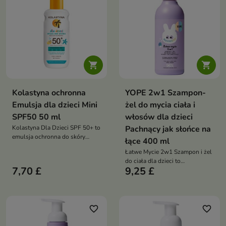


Kolastyna ochronna
YOPE 2w1 Szampon-
Emulsja dla dzieci Mini
żel do mycia ciała i
SPF50 50 ml
włosów dla dzieci
Kolastyna Dla Dzieci SPF 50+ to
Pachnący jak słońce na
emulsja ochronna do skóry
łące 400 ml
wrażliwej dzieci powyżej 3. roku
Łatwe Mycie 2w1 Szampon i żel
życia, zapewniająca bardzo
do ciała dla dzieci to
wysoką ochronę
7,70 £
9,25 £
ultradelikatny kosmetyk, który
przeciwsłoneczną oraz
jednocześnie oczyszcza skórę i
intensywne nawilżenie i
włosy, nie szczypie w oczy i
pielęgnację skóry
zapewnia komfortową,
bezstresową kąpiel
favorite_border
favorite_border