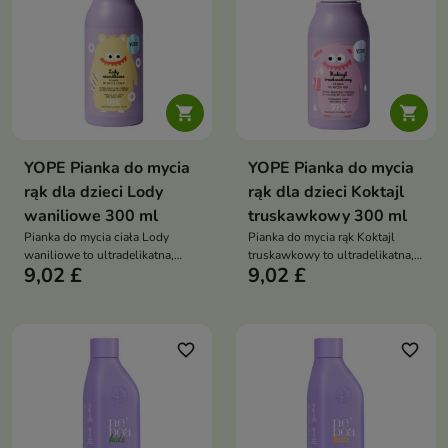


YOPE Pianka do mycia
YOPE Pianka do mycia
rąk dla dzieci Lody
rąk dla dzieci Koktajl
waniliowe 300 ml
truskawkowy 300 ml
Pianka do mycia ciała Lody
Pianka do mycia rąk Koktajl
waniliowe to ultradelikatna,
truskawkowy to ultradelikatna,
9,02 £
9,02 £
hipoalergiczna pianka, która
hipoalergiczna pianka, która
łagodnie oczyszcza skórę
skutecznie oczyszcza dłonie
dziecka, nawilża ją i otula
dziecka, nawilża je i otula
słodkim, kremowym zapachem
słodkim, owocowym zapachem
favorite_border
favorite_border