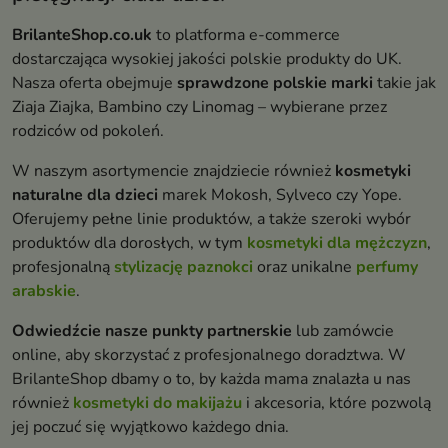
BrilanteShop.co.uk
to platforma e-commerce
dostarczająca wysokiej jakości polskie produkty do UK.
Nasza oferta obejmuje
sprawdzone polskie marki
takie jak
Ziaja Ziajka, Bambino czy Linomag – wybierane przez
rodziców od pokoleń.
W naszym asortymencie znajdziecie również
kosmetyki
naturalne dla dzieci
marek Mokosh, Sylveco czy Yope.
Oferujemy pełne linie produktów, a także szeroki wybór
produktów dla dorosłych, w tym
kosmetyki dla mężczyzn
,
profesjonalną
stylizację paznokci
oraz unikalne
perfumy
arabskie
.
Odwiedźcie nasze punkty partnerskie
lub zamówcie
online, aby skorzystać z profesjonalnego doradztwa. W
BrilanteShop dbamy o to, by każda mama znalazła u nas
również
kosmetyki do makijażu
i akcesoria, które pozwolą
jej poczuć się wyjątkowo każdego dnia.