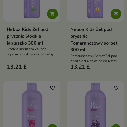


Neboa Kids Żel pod
Neboa Kids Żel pod
prysznic Slodkie
prysznic
jabłuszko 300 ml
Pomarańczowy sorbet
Słodkie Jabłuszko Żel pod
300 ml
prysznic dla dzieci to delikatny
Pomarańczowy Sorbet Żel pod
żel, który oczyszcza, nawilża i
prysznic dla dzieci to delikatny
pielęgnuje wrażliwą skórę
13,21 £
13,21 £
kosmetyk, który oczyszcza,
dziecka, pozostawiając ją miękką
nawilża i pielęgnuje skórę
i pachnącą owocowym
dziecka, pozostawiając ją miękką
aromatem
i pachnącą świeżym,
cytrusowym aromatem
favorite_border
favorite_border