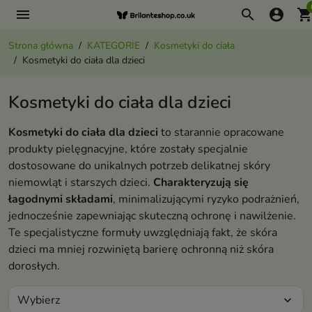
menu
search
account_circle
shopping_ca
Strona główna
KATEGORIE
Kosmetyki do ciała
Kosmetyki do ciała dla dzieci
Kosmetyki do ciała dla dzieci
Kosmetyki do ciała dla dzieci
to starannie opracowane
produkty pielęgnacyjne, które zostały specjalnie
dostosowane do unikalnych potrzeb delikatnej skóry
niemowląt i starszych dzieci.
Charakteryzują się
łagodnymi składami
, minimalizującymi ryzyko podrażnień,
jednocześnie zapewniając skuteczną ochronę i nawilżenie.
Te specjalistyczne formuły uwzględniają fakt, że skóra
dzieci ma mniej rozwiniętą barierę ochronną niż skóra
dorosłych.
Wybierz
expand_more