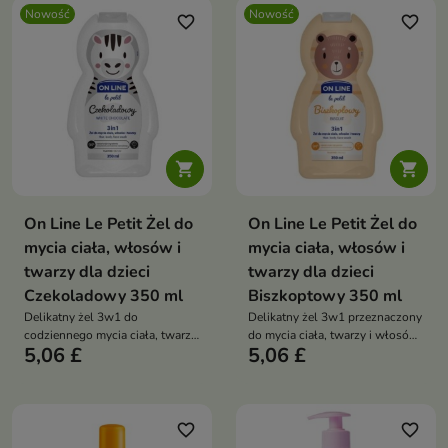
Nowość
Nowość
favorite_border
favorite_border


On Line Le Petit Żel do
On Line Le Petit Żel do
mycia ciała, włosów i
mycia ciała, włosów i
twarzy dla dzieci
twarzy dla dzieci
Czekoladowy 350 ml
Biszkoptowy 350 ml
Delikatny żel 3w1 do
Delikatny żel 3w1 przeznaczony
codziennego mycia ciała, twarzy
do mycia ciała, twarzy i włosów
5,06 £
5,06 £
i włosów dzieci.
dzieci.
favorite_border
favorite_border