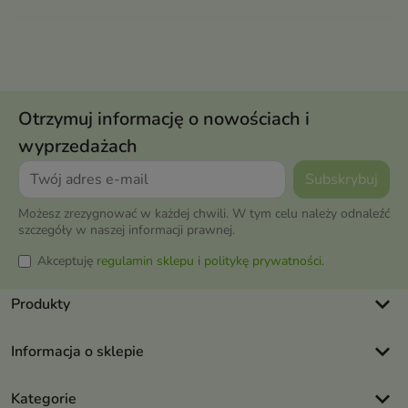
Otrzymuj informację o nowościach i
wyprzedażach
Możesz zrezygnować w każdej chwili. W tym celu należy odnaleźć
szczegóły w naszej informacji prawnej.
Akceptuję
regulamin sklepu
i
politykę prywatności
.
keyboard_arrow_down
Produkty
keyboard_arrow_down
Informacja o sklepie
keyboard_arrow_down
Kategorie