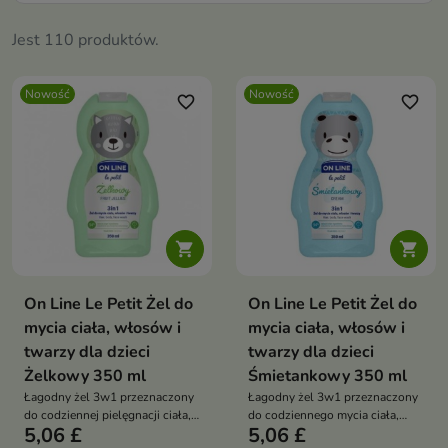
Jest 110 produktów.
Nowość
Nowość
favorite_border
favorite_border


On Line Le Petit Żel do
On Line Le Petit Żel do
mycia ciała, włosów i
mycia ciała, włosów i
twarzy dla dzieci
twarzy dla dzieci
Żelkowy 350 ml
Śmietankowy 350 ml
Łagodny żel 3w1 przeznaczony
Łagodny żel 3w1 przeznaczony
do codziennej pielęgnacji ciała,
do codziennego mycia ciała,
5,06 £
5,06 £
twarzy i włosów dzieci.
twarzy i włosów dzieci.