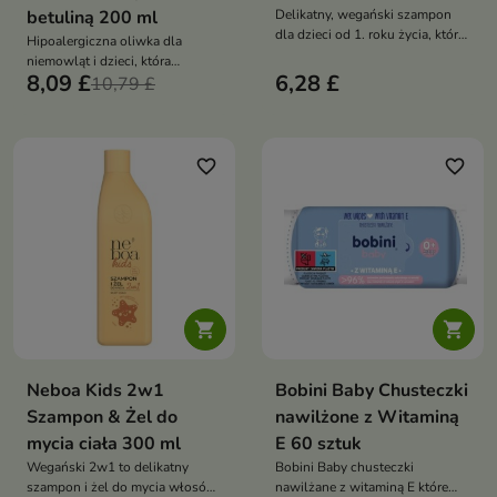
betuliną 200 ml
Delikatny, wegański szampon
dla dzieci od 1. roku życia, który
Hipoalergiczna oliwka dla
łagodnie oczyszcza, nawilża i
niemowląt i dzieci, która
wygładza włosy oraz skórę
8,09 £
6,28 £
natłuszcza, łagodzi podrażnienia
10,79 £
głowy, zapobiegając plątaniu –
oraz wzmacnia naturalną barierę
dostępny w poręcznej wersji
ochronną skóry
MINI 100 ml
favorite_border
favorite_border


Neboa Kids 2w1
Bobini Baby Chusteczki
Szampon & Żel do
nawilżone z Witaminą
mycia ciała 300 ml
E 60 sztuk
Wegański 2w1 to delikatny
Bobini Baby chusteczki
szampon i żel do mycia włosów
nawilżane z witaminą E które