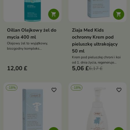


Oillan Olejkowy żel do
Ziaja Med Kids
mycia 400 ml
ochronny Krem pod
Olejowy żel to wyjątkowy,
pieluszkę ultrakojący
biozgodny kompleks
50 ml
emolientowo-humektantowy
Krem pod pieluszkę chroni i koi
od 1. dnia życia, regeneruje
12,00 £
5,06 £
skórę, łagodzi podrażnienia i
6,17 £
wspiera barierę ochronną dzięki
naturalnym olejom
-18%
-18%
favorite_border
favorite_border