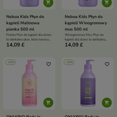


Neboa Kids Płyn do
Neboa Kids Płyn do
kąpieli Malinowa
kąpieli Winogronowy
pianka 500 ml
mus 500 ml
Pianka Płyn do kąpieli dla dzieci
Winogronowy Mus Płyn do
to delikatny płyn, który tworzy
kąpieli dla dzieci to delikatny
14,09 £
14,09 £
puszystą pianę, oczyszcza skórę
płyn, który tworzy puszystą
i pozostawia ją miękką oraz
pianę, oczyszcza i pielęgnuje
pachnącą słodkim, owocowym
skórę dziecka, pozostawiając ją
aromatem
miękką i pachnącą owocowym
-16%
-16%
aromatem winogron
favorite_border
favorite_border

