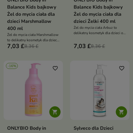
ONLYBIO Body in
ONLYBIO Body in
Balance Kids bajkowy
Balance Kids bajkowy
Żel do mycia ciała dla
Żel do mycia ciała dla
dzieci Marshmallow
dzieci Żelki 400 ml
400 ml
Żel do mycia ciała Arbuz to
delikatny kosmetyk dla dzieci od
Żel do mycia ciała Marshmallow
1. roku życia, który łagodnie
to delikatny kosmetyk dla dzieci
oczyszcza, nawilża i chroni
7,03 £
7,03 £
od 1. roku życia, który łagodnie
8,36 £
8,36 £
wrażliwą skórę, pozostawiając ją
oczyszcza, nawilża i koi
miękką i pachnącą owocową
wrażliwą skórę, pozostawiając ją
świeżością
miękką i pachnącą słodkimi
-16%
piankami
favorite_border
favorite_border


ONLYBIO Body in
Sylveco dla Dzieci