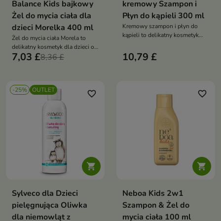
Balance Kids bajkowy
kremowy Szampon i
Żel do mycia ciała dla
Płyn do kąpieli 300 ml
dzieci Morelka 400 ml
Kremowy szampon i płyn do
kąpieli to delikatny kosmetyk
Żel do mycia ciała Morela to
2w1 przeznaczony do mycia
delikatny kosmetyk dla dzieci od
włosów i ciała niemowląt oraz
7,03 £
10,79 £
1. roku życia, który łagodnie
8,36 £
dzieci. Łagodnie oczyszcza,
oczyszcza, nawilża i koi skórę,
nawilża skórę i nie powoduje
pozostawiając ją miękką i
szczypania oczu
pachnącą morelowym deserem
-25%
OUTLET
favorite_border
favorite_border


Sylveco dla Dzieci
Neboa Kids 2w1
pielęgnująca Oliwka
Szampon & Żel do
dla niemowląt z
mycia ciała 100 ml