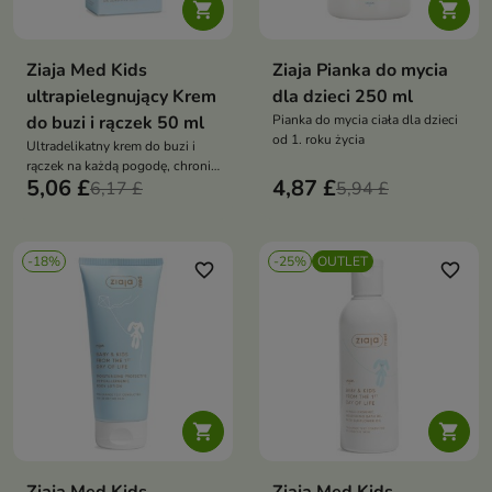


Ziaja Med Kids
Ziaja Pianka do mycia
ultrapielegnujący Krem
dla dzieci 250 ml
do buzi i rączek 50 ml
Pianka do mycia ciała dla dzieci
od 1. roku życia
Ultradelikatny krem do buzi i
rączek na każdą pogodę, chroni i
5,06 £
4,87 £
nawilża skórę dziecka od 1. dnia
6,17 £
5,94 £
życia, bez substancji
zapachowych
-18%
-25%
OUTLET
favorite_border
favorite_border

