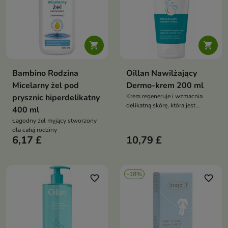


Bambino Rodzina
Oillan Nawilżający
Micelarny żel pod
Dermo-krem 200 ml
prysznic hiperdelikatny
Krem regeneruje i wzmacnia
delikatną skórę, która jest
400 ml
podatna na suchość i utratę
Łagodny żel myjący stworzony
nawilżenia
dla całej rodziny
6,17 £
10,79 £
-18%
favorite_border
favorite_border