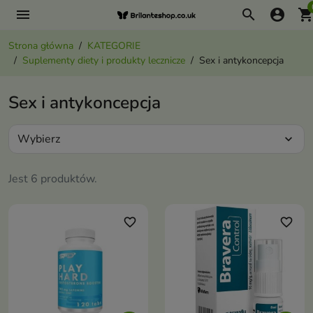
menu
search
account_circle
shopping_ca
Strona główna
KATEGORIE
Suplementy diety i produkty lecznicze
Sex i antykoncepcja
Sex i antykoncepcja
Wybierz
expand_more
Jest 6 produktów.
favorite_border
favorite_border