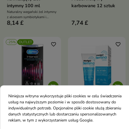
intymny 100 ml
karbowane 12 sztuk
Naturalny wegański żel intymny
z aloesem symbiotykami i
8,14 £
7,74 £
ksylitolem który nawilża koi
chroni i zapewnia naturalny
poślizg dla komfortu i doznań
-25%
OUTLET
favorite_border
favorite_border


Niniejsza witryna wykorzystuje pliki cookies w celu świadczenia
Durex Intens
Maxigra Femina
usług na najwyższym poziomie i w sposób dostosowany do
indywidualnych potrzeb. Opcjonalne pliki cookie służą zbieraniu
Prezerwatywy
nawilżający Żel
danych statystycznych lub dostarczaniu spersonalizowanych
karbowane 6 sztuk
intymny 75 ml
reklam, w tym z wykorzystaniem usług Google.
Specjalistyczny żel intymny
4,39 £
10,61 £
5,86 £