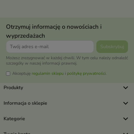
Otrzymuj informację o nowościach i
wyprzedażach
Możesz zrezygnować w każdej chwili. W tym celu należy odnaleźć
szczegóły w naszej informacji prawnej.
Akceptuję
regulamin sklepu
i
politykę prywatności
.
keyboard_arrow_down
Produkty
keyboard_arrow_down
Informacja o sklepie
keyboard_arrow_down
Kategorie