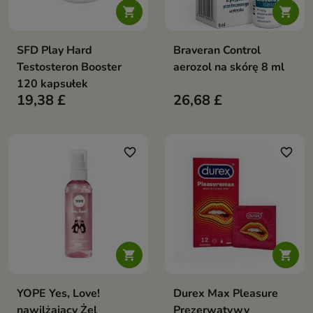


SFD Play Hard
Braveran Control
Testosteron Booster
aerozol na skórę 8 ml
120 kapsułek
19,38 £
26,68 £
favorite_border
favorite_border


YOPE Yes, Love!
Durex Max Pleasure
nawilżający Żel
Prezerwatywy