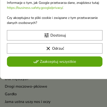
Informacje o tym, jak Google przetwarza dane, znajdziesz tutaj:
https://business.safety.google/privacy/
.
Pokazano 1-6 z 6 pozycji
Czy akceptujesz te pliki cookie i związane z tym przetwarzanie
Suplementy diety i produkty lecznicze
danych osobowych?
Akcesoria medyczne
tune
Dostosuj
Alergia i katar sienny
Aromaterapia
clear
Odrzuć
Dermokosmetyki
done_all
Zaakceptuj wszystkie
Dla dzieci
Dla kobiet
Dla mężczyzn
Drogi moczowo-płciowe
Gardło
Jama ustna uszy nos i oczy