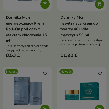


Dermika Men
Dermika Men
energetyzujący Krem
nawilżający Krem do
Roll-On pod oczy z
twarzy 48H dla
efektem chłodzenia 15
mężczyzn 50 ml
ml
Lekki krem stworzony z myślą o
codziennej pielęgnacji męskiej
Lekki kosmetyk przeznaczony do
skóry
pielęgnacji delikatnej skóry
8,53 £
11,90 £
wokół oczu.
Nowość
Nowość
favorite_border
favorite_border