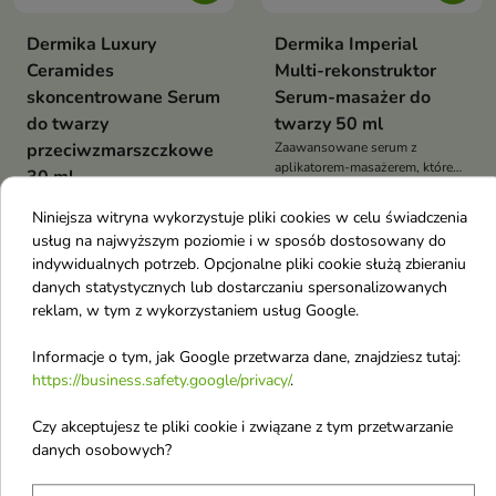
Dermika Luxury
Dermika Imperial
Ceramides
Multi-rekonstruktor
skoncentrowane Serum
Serum-masażer do
do twarzy
twarzy 50 ml
przeciwzmarszczkowe
Zaawansowane serum z
aplikatorem-masażerem, które
30 ml
intensywnie regeneruje, ujędrnia
Luksusowe serum na dzień,
i wygładza skórę, wspierając
Niniejsza witryna wykorzystuje pliki cookies w celu świadczenia
które wygładza zmarszczki,
efekt liftingu
16,76 £
15,86 £
usług na najwyższym poziomie i w sposób dostosowany do
intensywnie nawilża i rozświetla
skórę, przywracając jej
indywidualnych potrzeb. Opcjonalne pliki cookie służą zbieraniu
promienny wygląd
danych statystycznych lub dostarczaniu spersonalizowanych
reklam, w tym z wykorzystaniem usług Google.
favorite_border
favorite_border
Informacje o tym, jak Google przetwarza dane, znajdziesz tutaj:
https://business.safety.google/privacy/
.
Czy akceptujesz te pliki cookie i związane z tym przetwarzanie
danych osobowych?

