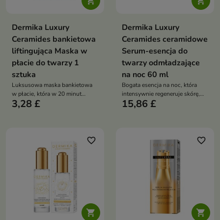


Dermika Luxury
Dermika Luxury
Ceramides bankietowa
Ceramides ceramidowe
liftingująca Maska w
Serum-esencja do
płacie do twarzy 1
twarzy odmładzające
sztuka
na noc 60 ml
Luksusowa maska bankietowa
Bogata esencja na noc, która
w płacie, która w 20 minut
intensywnie regeneruje skórę,
3,28 £
15,86 £
wyraźnie napina, wygładza i
wzmacnia barierę ochronną i
rozświetla skórę
przywraca jej promienny,
wypoczęty wygląd
favorite_border
favorite_border

