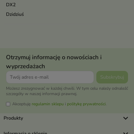
DX2
Dzidziuś
Otrzymuj informację o nowościach i
wyprzedażach
Możesz zrezygnować w każdej chwili. W tym celu należy odnaleźć
szczegóły w naszej informacji prawnej.
Akceptuję
regulamin sklepu
i
politykę prywatności
.
keyboard_arrow_down
Produkty
keyboard_arrow_down
Informacja o sklepie