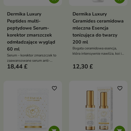
Dermika Luxury
Dermika Luxury
Peptides multi-
Ceramides ceramidowa
peptydowe Serum-
mleczna Esencja
korektor zmarszczek
tonizująca do twarzy
odmładzające wygląd
200 ml
60 ml
Bogata ceramidowa esencja,
która intensywnie nawilża, koi i
Serum – korektor zmarszczek to
wygładza skórę, przygotowując
zaawansowane serum anti-
ją do dalszej pielęgnacji
18,44 £
12,30 £
aging, które poprawia jędrność
skóry, redukuje zmarszczki i
przywraca jej młodzieńczy
wygląd
favorite_border
favorite_border