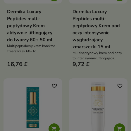
Dermika Luxury
Dermika Luxury
Peptides multi-
Peptides multi-
peptydowy Krem
peptydowy Krem pod
aktywnie liftingujący
oczy intensywnie
do twarzy 60+ 50 ml
wygładzający
Multipeptydowy krem korektor
zmarszczki 15 ml
zmarszczek 60+ to
Multipeptydowy krem pod oczy
zaawansowana pielęgnacja
to intensywnie liftingująca
liftingująca, która poprawia
16,76 £
9,72 £
pielęgnacja, która wygładza
jędrność skóry, redukuje
zmarszczki, redukuje cienie i
zmarszczki i przywraca cerze
worki oraz przywraca spojrzeniu
młodszy, promienny wygląd
młodszy, promienny wygląd
favorite_border
favorite_border

