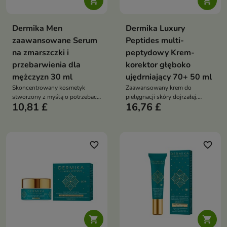


Dermika Men
Dermika Luxury
zaawansowane Serum
Peptides multi-
na zmarszczki i
peptydowy Krem-
przebarwienia dla
korektor głęboko
mężczyzn 30 ml
ujędrniający 70+ 50 ml
Skoncentrowany kosmetyk
Zaawansowany krem do
stworzony z myślą o potrzebach
pielęgnacji skóry dojrzałej,
10,81 £
16,76 £
męskiej skóry.
opracowany z myślą o
potrzebach cery po 70. roku
życia.
favorite_border
favorite_border

