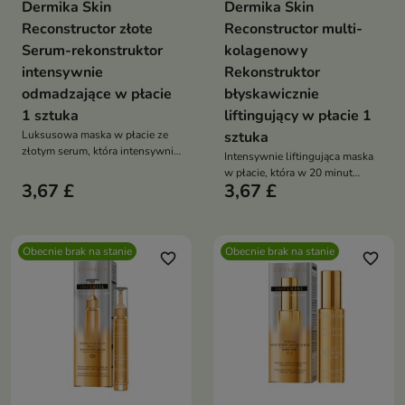
Dermika Skin
Dermika Skin
Reconstructor złote
Reconstructor multi-
Serum-rekonstruktor
kolagenowy
intensywnie
Rekonstruktor
odmadzające w płacie
błyskawicznie
1 sztuka
liftingujący w płacie 1
Luksusowa maska w płacie ze
sztuka
złotym serum, która intensywnie
Intensywnie liftingująca maska
nawilża, wygładza i rozświetla
w płacie, która w 20 minut
skórę, przywracając jej
3,67 £
3,67 £
widocznie wygładza, ujędrnia i
młodzieńczy blask
rewitalizuje skórę
Obecnie brak na stanie
Obecnie brak na stanie
favorite_border
favorite_border