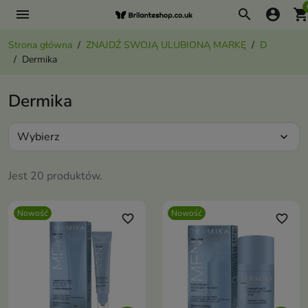
menu
search
account_circle
shopping_ca
Strona główna
ZNAJDŹ SWOJĄ ULUBIONĄ MARKĘ
D
Dermika
Dermika
Wybierz
expand_more
Jest 20 produktów.
Nowość
Nowość
favorite_border
favorite_border