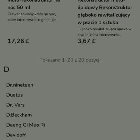
multi-rekonstruktor na
Reconstructor multi-
noc 50 ml
lipidowy Rekonstruktor
Zaawansowany krem na noc,
głęboko rewitalizujący
który intensywnie regeneruje
w płacie 1 sztuka
skórę, poprawia jej jędrność i
Głęboko rewitalizująca maska w
wspiera procesy naprawcze
płacie, która intensywnie
zachodzące podczas snu
17,26 £
3,67 £
odbudowuje barierę lipidową i
przywraca skórze komfort,
miękkość oraz zdrowy blask
Pokazano 1-20 z 20 pozycji
D
Dr.nineteen
Duetus
Dr. Vers
D.Beckham
Daeng Gi Meo Ri
Davidoff