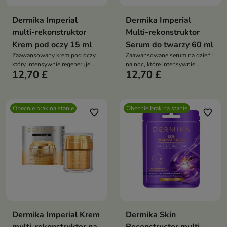
Dermika Imperial
Dermika Imperial
multi-rekonstruktor
Multi-rekonstruktor
Krem pod oczy 15 ml
Serum do twarzy 60 ml
Zaawansowany krem pod oczy,
Zaawansowane serum na dzień i
który intensywnie regeneruje,
na noc, które intensywnie
12,70 £
12,70 £
wygładza zmarszczki oraz
regeneruje skórę, poprawia jej
redukuje cienie i opuchnięcia
jędrność i widocznie wzmacnia
strukturę
Obecnie brak na stanie
Obecnie brak na stanie
favorite_border
favorite_border
Dermika Imperial Krem
Dermika Skin