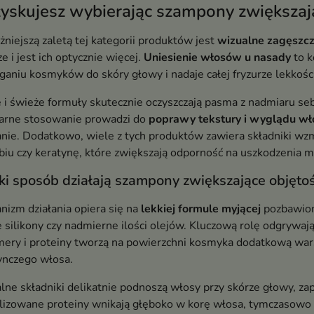
zyskujesz wybierając szampony zwiększaj
niejszą zaletą tej kategorii produktów jest
wizualne zagęszcz
e i jest ich optycznie więcej.
Uniesienie włosów u nasady
to k
ganiu kosmyków do skóry głowy i nadaje całej fryzurze lekkośc
e i świeże formuły skutecznie oczyszczają pasma z nadmiaru s
arne stosowanie prowadzi do
poprawy tekstury i wyglądu w
nie. Dodatkowo, wiele z tych produktów zawiera składniki wzma
iu czy keratynę, które zwiększają odporność na uszkodzenia m
ki sposób działają szampony zwiększające objęto
izm działania opiera się na
lekkiej formule myjącej
pozbawione
e silikony czy nadmierne ilości olejów. Kluczową rolę odgrywa
imery i proteiny tworzą na powierzchni kosmyka dodatkową war
ynczego włosa.
lne składniki delikatnie podnoszą włosy przy skórze głowy, za
lizowane proteiny wnikają głęboko w korę włosa, tymczasowo n