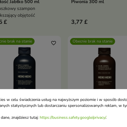
tość Jabłko 500 ml
Piwonia 300 ml
łuszkowy szampon
kszający objętość
5 £
3,77 £
nie brak na stanie
Obecnie brak na stanie
favorite_border
ookies w celu świadczenia usług na najwyższym poziomie i w sposób dos
u danych statystycznych lub dostarczaniu spersonalizowanych reklam, w 
i Heiki Density Szampon
Heiki Heiki Volume Szamp
dane, znajdziesz tutaj:
https://business.safety.google/privacy/
.
Pokaż szczegóły
Pokaż szczegóły
włosów przerzedzających
zwiększający objętość wł