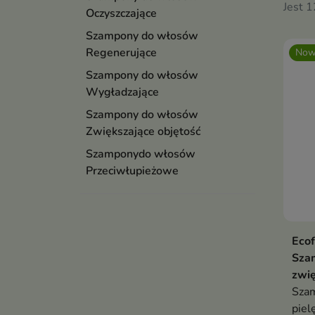
Jest 
Oczyszczające
Szampony do włosów
Regenerujące
Now
Szampony do włosów
Wygładzające
Szampony do włosów
Zwiększające objętość
Szamponydo włosów
Przeciwłupieżowe
Ecof
Sza
zwię
Szam
piel