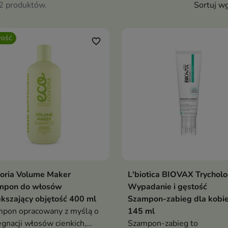
12 produktów.
Sortuj wg
ość
favorite_border
oria Volume Maker
L'biotica BIOVAX Trycholo
Dodaj do koszyka
Dodaj do koszy


mpon do włosów
Wypadanie i gęstość
kszający objętość 400 ml
Szampon-zabieg dla kobie
pon opracowany z myślą o
145 ml
ęgnacji włosów cienkich,
Szampon-zabieg to