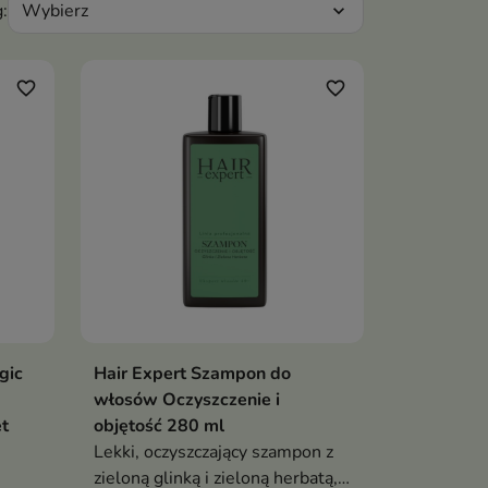
Wybierz
:
expand_more
favorite_border
favorite_border
gic
Hair Expert Szampon do
ka
Dodaj do koszyka

włosów Oczyszczenie i
t
objętość 280 ml
Lekki, oczyszczający szampon z
zieloną glinką i zieloną herbatą,