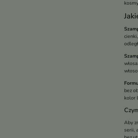
kosmyk
Jak
Szamp
cienki
odległ
Szamp
włosa.
włoso
Formu
bez o
kolor 
Czym
Aby z
serii,
bez ut