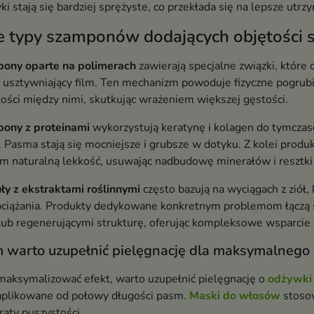
i stają się bardziej sprężyste, co przekłada się na lepsze utrzy
ie typy szamponów dodających objętości 
ony oparte na polimerach
zawierają specjalne związki, które 
, usztywniający film. Ten mechanizm powoduje fizyczne pogrub
ości między nimi, skutkując wrażeniem większej gęstości.
ony z proteinami
wykorzystują keratynę i kolagen do tymcza
 Pasma stają się mocniejsze i grubsze w dotyku. Z kolei produk
m naturalną lekkość, usuwając nadbudowę minerałów i resztk
ły z ekstraktami roślinnymi
często bazują na wyciągach z ziół,
bciążania. Produkty dedykowane konkretnym problemom łączą sk
lub regenerującymi strukturę, oferując kompleksowe wsparcie 
 warto uzupełnić pielęgnację dla maksymalnego 
maksymalizować efekt, warto uzupełnić pielęgnację o
odżywki
 aplikowane od połowy długości pasm.
Maski do włosów
stoso
raty puszystości.