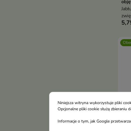
obję
Jab
zwię
5,7
Obec
Niniejsza witryna wykorzystuje pliki c
Opcjonalne pliki cookie służą zbierani
Heik
Informacje o tym, jak Google przetwarza 
do 