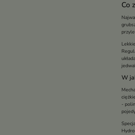
Co 
Najważ
grubsz
przyle
Lekki
Regul
układa
jedwab
W ja
Mechan
ciężki
- pol
pojed
Specja
Hydro