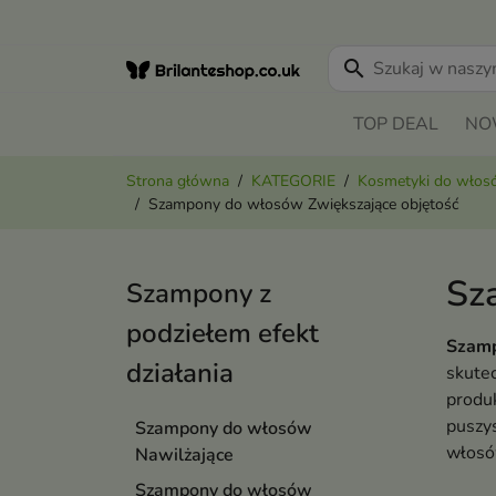
search
TOP DEAL
NO
Strona główna
KATEGORIE
Kosmetyki do wło
Szampony do włosów Zwiększające objętość
Sz
Szampony z
podziełem efekt
Szamp
działania
skutec
produk
puszys
Szampony do włosów
włosó
Nawilżające
Szampony do włosów