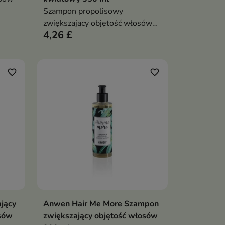
Szampon propolisowy
zwiększający objętość włosów
4,26 £
propolis kwiatowy
favorite_border
favorite_border
jący
Anwen Hair Me More Szampon
ka
Dodaj do koszyka

sów
zwiększający objętość włosów