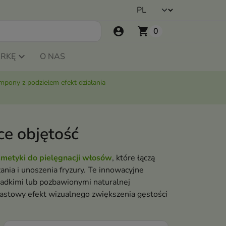
account_circle
shopping_cart
0
ARKĘ
O NAS
mpony z podziełem efekt działania
e objętość
metyki do pielęgnacji włosów
, które łączą
ania i unoszenia fryzury. Te innowacyjne
zadkimi lub pozbawionymi naturalnej
miastowy efekt wizualnego zwiększenia gęstości