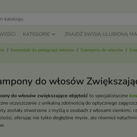
WOŚCI
KATEGORIE
ZNAJDŹ SWOJĄ ULUBIONĄ M
sów
Kosmetyki do pielęgnacji włosów
Szampony do włosów
Sza
ampony do włosów Zwiększając
ony do włosów zwiększające objętość
to specjalistyczne
kos
zne oczyszczanie z unikalną zdolnością do optycznego zagęszcz
ty zostały stworzone z myślą o osobach z włosami cienkimi, r
tości, oferując nie tylko dogłębne mycie, ale również natych
w.