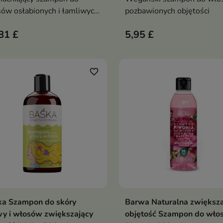
ów osłabionych i łamliwych,
pozbawionych objętości
y oczyszcza, redukuje
81 £
5,95 £
danie i wspiera zdrowy
ost włosów
favorite_border
ka Szampon do skóry
Barwa Naturalna zwiększa
Dodaj do koszyka
Dodaj do koszy


y i włosów zwiększający
objętość Szampon do wło