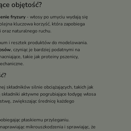
ące objętość?
enie fryzury
- włosy po umyciu wydają się
olejna kluczowa korzyść, która zapobiega
i oraz naturalnego ruchu.
ebum i resztek produktów do modelowania.
łosów
, czyniąc je bardziej podatnymi na
cniające, takie jak proteiny pszenicy,
echaniczne.
ść?
j składników silnie obciążających, takich jak
ją składniki aktywne pogrubiające łodygę włosa
stwę, zwiększając średnicę każdego
pobiegając płaskiemu przyleganiu.
aprawiając mikrouszkodzenia i sprawiając, że