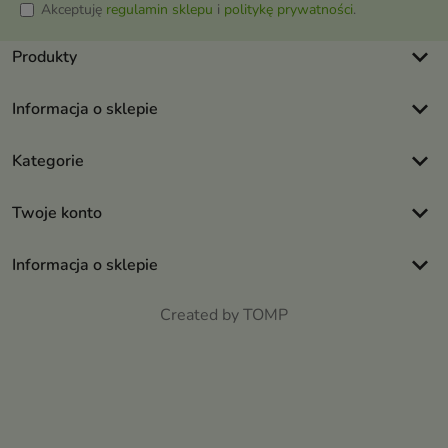
Akceptuję
regulamin sklepu
i
politykę prywatności
.
keyboard_arrow_down
Produkty
keyboard_arrow_down
Informacja o sklepie
keyboard_arrow_down
Kategorie
keyboard_arrow_down
Twoje konto
keyboard_arrow_down
Informacja o sklepie
Created by TOMP