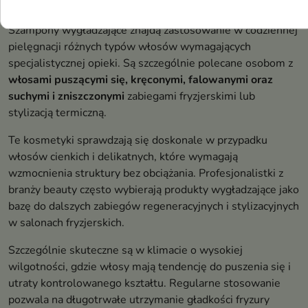
wygładzające?
Szampony wygładzające znajdą zastosowanie w codziennej
pielęgnacji różnych typów włosów wymagających
specjalistycznej opieki. Są szczególnie polecane osobom z
włosami puszącymi się, kręconymi, falowanymi oraz
suchymi i zniszczonymi
zabiegami fryzjerskimi lub
stylizacją termiczną.
Te kosmetyki sprawdzają się doskonale w przypadku
włosów cienkich i delikatnych, które wymagają
wzmocnienia struktury bez obciążania. Profesjonalistki z
branży beauty często wybierają produkty wygładzające jako
bazę do dalszych zabiegów regeneracyjnych i stylizacyjnych
w salonach fryzjerskich.
Szczególnie skuteczne są w klimacie o wysokiej
wilgotności, gdzie włosy mają tendencję do puszenia się i
utraty kontrolowanego kształtu. Regularne stosowanie
pozwala na długotrwałe utrzymanie gładkości fryzury