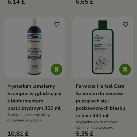
6,14 £
6,65 £
suchych i kręconych, który
regeneruje i nadaje intensywny
skutecznie oczyszcza,
blask – bez wysuszania i bez
intensywnie nawilża i pomaga
gliceryny
ujarzmić puszenie – dostępny
także w poręcznym formacie 100
favorite_border
favorite_border
ml


Mysterium lamelarny
Farmona Herbal Care
Szampon wygładzający
Szampon do włosów
z biofermentem
puszących się i
postbiotycznym 300 ml
pozbawionych blasku
Szampon lamelarny, który
Jaśmin 330 ml
dogłębnie oczyszcza,
Wygładzający szampon z
intensywnie nawilża i wygładza
jaśminem dla włosów
włosy, nadając im efekt tafli i
10,81 £
5,35 £
puszących się i matowych —
zdrowy połysk