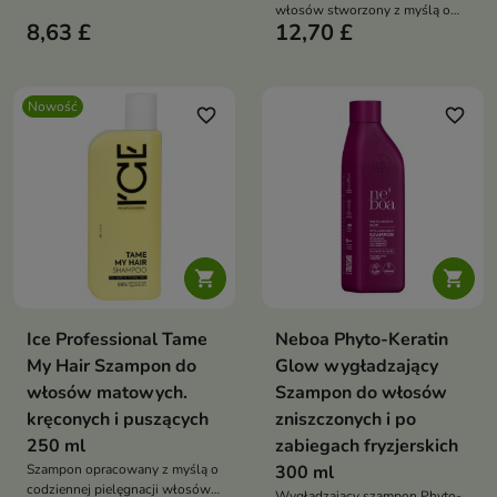
niesfornych, puszących się i
włosów stworzony z myślą o
pozbawionych gładkości.
8,63 £
12,70 £
pasmach niesfornych, suchych i
podatnych na puszenie
Nowość
favorite_border
favorite_border


Ice Professional Tame
Neboa Phyto-Keratin
My Hair Szampon do
Glow wygładzający
włosów matowych.
Szampon do włosów
kręconych i puszących
zniszczonych i po
250 ml
zabiegach fryzjerskich
Szampon opracowany z myślą o
300 ml
codziennej pielęgnacji włosów
Wygładzający szampon Phyto-