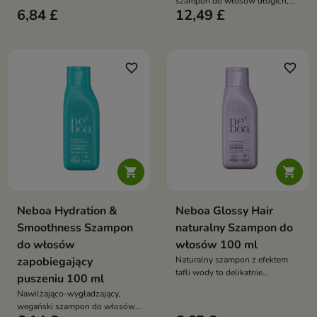
szampon do włosów długich,
głowy i nadaje pasmom efekt
6,84 £
12,49 £
doczepianych i przedłużanych,
blasku oraz laminacji
który delikatnie oczyszcza,
intensywnie nawilża i zapobiega
plątaniu, przywracając miękkość
oraz blask
favorite_border
favorite_border


Neboa Hydration &
Neboa Glossy Hair
Smoothness Szampon
naturalny Szampon do
do włosów
włosów 100 ml
zapobiegający
Naturalny szampon z efektem
tafli wody to delikatnie
puszeniu 100 ml
oczyszczający, wegański
Nawilżająco-wygładzający,
szampon do każdego rodzaju
wegański szampon do włosów
włosów, który wygładza,