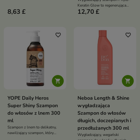
wymagających wygładzenia i
Keratin Glow to regenerująca
nawilżenia.
8,63 £
12,70 £
pielęgnacja, która delikatnie
oczyszcza, wzmacnia włosy i
przywraca im gładkość oraz
blask
favorite_border
favorite_border


YOPE Daily Heros
Neboa Length & Shine
Super Shiny Szampon
wygładzająca
do włosów z lnem 300
Szampon do włosów
ml
długich, doczepianych i
Szampon z lnem to delikatny,
przedłużanych 300 ml
nawilżający szampon, który
Wygładzający, wegański
wygładza włosy, koi skórę