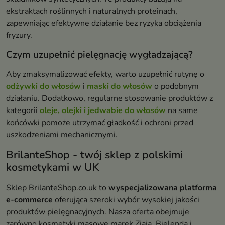
ekstraktach roślinnych i naturalnych proteinach,
zapewniając efektywne działanie bez ryzyka obciążenia
fryzury.
Czym uzupełnić pielęgnację wygładzającą?
Aby zmaksymalizować efekty, warto uzupełnić rutynę o
odżywki do włosów
i
maski do włosów
o podobnym
działaniu. Dodatkowo, regularne stosowanie produktów z
kategorii
oleje, olejki i jedwabie do włosów
na same
końcówki pomoże utrzymać gładkość i ochroni przed
uszkodzeniami mechanicznymi.
BrilanteShop - twój sklep z polskimi
kosmetykami w UK
Sklep BrilanteShop.co.uk to
wyspecjalizowana platforma
e-commerce
oferująca szeroki wybór wysokiej jakości
produktów pielęgnacyjnych. Nasza oferta obejmuje
zarówno kosmetyki masowe marek Ziaja, Bielenda i