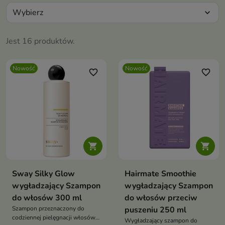
Wybierz
expand_more
Jest 16 produktów.
Nowość
Nowość
favorite_border
favorite_border


Sway Silky Glow
Hairmate Smoothie
wygładzający Szampon
wygładzający Szampon
do włosów 300 ml
do włosów przeciw
Szampon przeznaczony do
puszeniu 250 ml
codziennej pielęgnacji włosów
Wygładzający szampon do