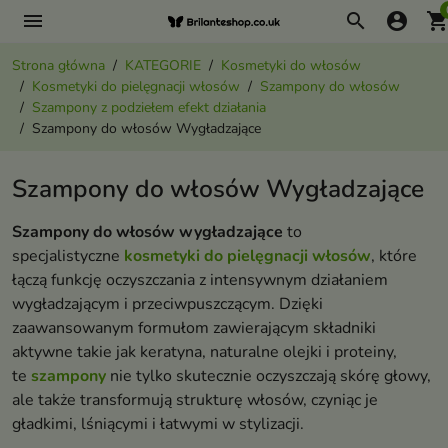
menu
search
account_circle
shopping_ca
Strona główna
KATEGORIE
Kosmetyki do włosów
Kosmetyki do pielęgnacji włosów
Szampony do włosów
Szampony z podziełem efekt działania
Szampony do włosów Wygładzające
Szampony do włosów Wygładzające
Szampony do włosów wygładzające
to
specjalistyczne
kosmetyki do pielęgnacji włosów
, które
łączą funkcję oczyszczania z intensywnym działaniem
wygładzającym i przeciwpuszczącym. Dzięki
zaawansowanym formułom zawierającym składniki
aktywne takie jak keratyna, naturalne olejki i proteiny,
te
szampony
nie tylko skutecznie oczyszczają skórę głowy,
ale także transformują strukturę włosów, czyniąc je
gładkimi, lśniącymi i łatwymi w stylizacji.