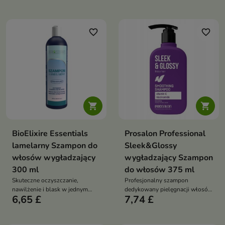
nadaje im miękkość, blask i
lekkość bez obciążania
favorite_border
favorite_border


BioElixire Essentials
Prosalon Professional
lamelarny Szampon do
Sleek&Glossy
włosów wygładzający
wygładzający Szampon
300 ml
do włosów 375 ml
Skuteczne oczyszczanie,
Profesjonalny szampon
nawilżenie i blask w jednym
dedykowany pielęgnacji włosów
6,65 £
7,74 £
kroku
puszących się i szorstkich