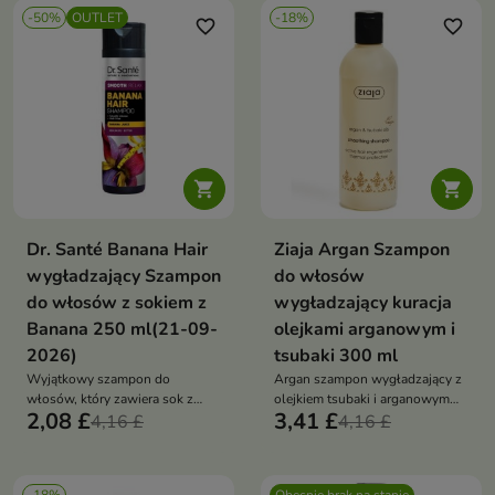
-50%
OUTLET
-18%
favorite_border
favorite_border


Dr. Santé Banana Hair
Ziaja Argan Szampon
wygładzający Szampon
do włosów
do włosów z sokiem z
wygładzający kuracja
Banana 250 ml(21-09-
olejkami arganowym i
2026)
tsubaki 300 ml
Wyjątkowy szampon do
Argan szampon wygładzający z
włosów, który zawiera sok z
olejkiem tsubaki i arganowym
2,08 £
3,41 £
banana
4,16 £
oczyszcza, regeneruje i nadaje
4,16 £
miękkość włosom suchym i
zniszczonym bez ich obciążania