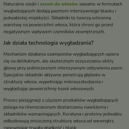
Naturalne olejki i
serum do włosów
zawarte w formułach
wygładzających dodają pasmom intensywnego blasku i
jedwabistej miękkości. Składniki te tworzą ochronną
warstwę na powierzchni włosa, która chroni go przed
negatywnym wpływem czynników zewnętrznych.
Jak działa technologia wygładzania?
Mechanizm działania szamponów wygładzających opiera
się na delikatnym, ale skutecznym oczyszczaniu skóry
głowy przy jednoczesnym intensywnym odżywieniu pasm.
Specjalne składniki aktywne penetrują głęboko w
strukturę włosa, wypełniając mikrouszkodzenia i
wygładzając powierzchnię łusek włosowych.
Proces pielęgnacji z użyciem produktów wygładzających
polega na równoczesnym dostarczaniu nawilżenia i
składników wzmacniających. Keratyna i proteiny jedwabiu
odbudowują zniszczoną strukturę włosa od wewnątrz,
zapewniając trwałą gładkość i blask.