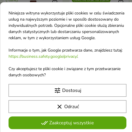
-18%
Obecnie brak na stanie
favorite_border
favorite_border
Niniejsza witryna wykorzystuje pliki cookies w celu świadczenia
usług na najwyższym poziomie i w sposób dostosowany do
indywidualnych potrzeb. Opcjonalne pliki cookie służą zbieraniu
danych statystycznych lub dostarczaniu spersonalizowanych
reklam, w tym z wykorzystaniem usług Google.

Informacje o tym, jak Google przetwarza dane, znajdziesz tutaj:
https://business.safety.google/privacy/
.
Ziaja Masło kakaowe
Hair Expert
Szampon do włosów
wygładzająco-
Czy akceptujesz te pliki cookie i związane z tym przetwarzanie
danych osobowych?
wygładzający 400 ml
nawilżający Szampon
Masło Kakaowe szampon
do włosów 280 ml
wygładzający do włosów
tune
Luksusowy szampon
Dostosuj
suchych i zniszczonych
wygładzający z 24-karatowym
intensywnie nawilża, wygładza i
3,66 £
9,82 £
4,46 £
złotem i kwiatem gardenii, który
wzmacnia włosy, chroniąc je
intensywnie regeneruje, nawilża
clear
Odrzuć
przed przesuszeniem i
i nadaje włosom jedwabistą
łamliwością
gładkość oraz zdrowy blask
Pokazano 1-16 z 16 pozycji
done_all
Zaakceptuj wszystkie
Dla kogo sprawdzą się szampony