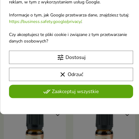
go, zmiękcza i
reklam, w tym z wykorzystaniem usług Google.
afrodyzjakami
ma
- przede
Informacje o tym, jak Google przetwarza dane, znajdziesz tutaj:
właściwości
https://business.safety.google/privacy/
.
wszystkim


antybakteryjne
dzięki
Czy akceptujesz te pliki cookie i związane z tym przetwarzanie
danych osobowych?
obecności
Mydlarnia Cztery
Nature Queen Olejek
Szpaki superlekki
eteryczny Lawendowy
oleju z
tune
Olejek do ciała Neroli +
10 ml
Dostosuj
awokado,
Mandarynka 100 ml
który przy
Olejek
clear
Odrzuć
okazji działa
Mandarynka+Neroli
kojąco i
11,90 £
5,16 £
to kosmetyk
done_all
Zaakceptuj wszystkie
łagodząco
w całości
złożony z
favorite_border
favorite_border
olejów z
najwyższej
półki.