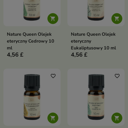


Nature Queen Olejek
Nature Queen Olejek
eteryczny Cedrowy 10
eteryczny
ml
Eukaliptusowy 10 ml
4,56 £
4,56 £
favorite_border
favorite_border

