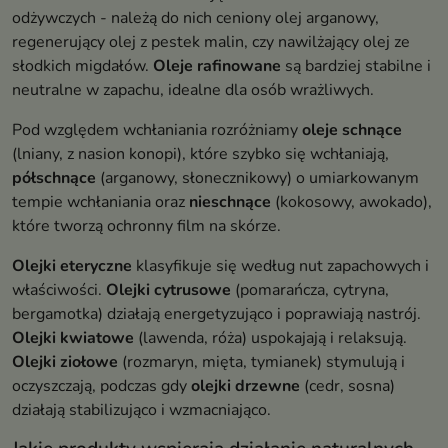
odżywczych - należą do nich ceniony olej arganowy,
regenerujący olej z pestek malin, czy nawilżający olej ze
słodkich migdałów.
Oleje rafinowane
są bardziej stabilne i
neutralne w zapachu, idealne dla osób wrażliwych.
Pod względem wchłaniania rozróżniamy
oleje schnące
(lniany, z nasion konopi), które szybko się wchłaniają,
półschnące
(arganowy, słonecznikowy) o umiarkowanym
tempie wchłaniania oraz
nieschnące
(kokosowy, awokado),
które tworzą ochronny film na skórze.
Olejki eteryczne
klasyfikuje się według nut zapachowych i
właściwości.
Olejki cytrusowe
(pomarańcza, cytryna,
bergamotka) działają energetyzująco i poprawiają nastrój.
Olejki kwiatowe
(lawenda, róża) uspokajają i relaksują.
Olejki ziołowe
(rozmaryn, mięta, tymianek) stymulują i
oczyszczają, podczas gdy
olejki drzewne
(cedr, sosna)
działają stabilizująco i wzmacniająco.