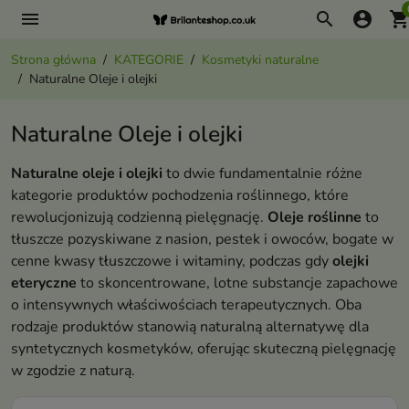
menu
search
account_circle
shopping_ca
Strona główna
KATEGORIE
Kosmetyki naturalne
Naturalne Oleje i olejki
Naturalne Oleje i olejki
Naturalne oleje i olejki
to dwie fundamentalnie różne
kategorie produktów pochodzenia roślinnego, które
rewolucjonizują codzienną pielęgnację.
Oleje roślinne
to
tłuszcze pozyskiwane z nasion, pestek i owoców, bogate w
cenne kwasy tłuszczowe i witaminy, podczas gdy
olejki
eteryczne
to skoncentrowane, lotne substancje zapachowe
o intensywnych właściwościach terapeutycznych. Oba
rodzaje produktów stanowią naturalną alternatywę dla
syntetycznych kosmetyków, oferując skuteczną pielęgnację
w zgodzie z naturą.