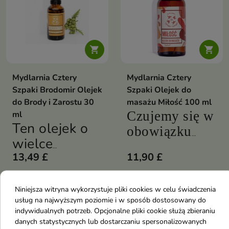


Mydlarnia Cztery
Mydlarnia Cztery
Szpaki Brodomir Olejek
Szpaki Olejek do
do Brody i Zarostu 30
masażu Miłość 100 ml
Czujemy się w
ml
Ten olejek o
obowiązku
wielce
lojalnie
wymownej
13,49 £
11,90 £
uprzedzić, że
nazwie
nasz olejek
pielęgnuje
Niniejsza witryna wykorzystuje pliki cookies w celu świadczenia
naładowany
favorite_border
favorite_border
usług na najwyższym poziomie i w sposób dostosowany do
zarost,
jest
indywidualnych potrzeb. Opcjonalne pliki cookie służą zbieraniu
nabłyszcza
naturalnymi
danych statystycznych lub dostarczaniu spersonalizowanych