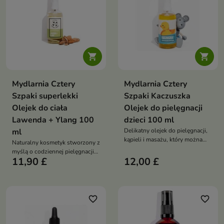
słodkich
aromatów


Mydlarnia Cztery
Mydlarnia Cztery
Szpaki superlekki
Szpaki Kaczuszka
Olejek do ciała
Olejek do pielęgnacji
Lawenda + Ylang 100
dzieci 100 ml
ml
Delikatny olejek do pielęgnacji,
kąpieli i masażu, który można
Naturalny kosmetyk stworzony z
stosować u dzieci już od 1. dnia
myślą o codziennej pielęgnacji
życia
11,90 £
12,00 £
skóry potrzebującej nawilżenia,
odżywienia i ukojenia.
favorite_border
favorite_border