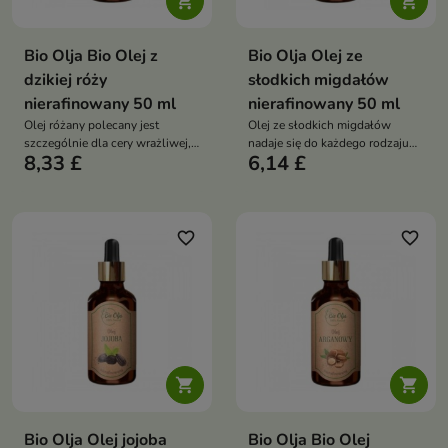


Bio Olja Bio Olej z
Bio Olja Olej ze
dzikiej róży
słodkich migdałów
nierafinowany 50 ml
nierafinowany 50 ml
Olej różany polecany jest
Olej ze słodkich migdałów
szczególnie dla cery wrażliwej,
nadaje się do każdego rodzaju
8,33 £
6,14 £
dojrzałej, suchej, ze skłonnością
cery
do pękających naczynek
favorite_border
favorite_border


Bio Olja Olej jojoba
Bio Olja Bio Olej