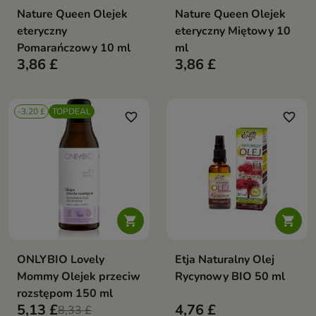
Nature Queen Olejek
Nature Queen Olejek
eteryczny
eteryczny Miętowy 10
Pomarańczowy 10 ml
ml
3,86 £
3,86 £
-3,20 £
TOPDEAL
favorite_border
favorite_border


ONLYBIO Lovely
Etja Naturalny Olej
Mommy Olejek przeciw
Rycynowy BIO 50 ml
rozstępom 150 ml
5,13 £
4,76 £
8,33 £