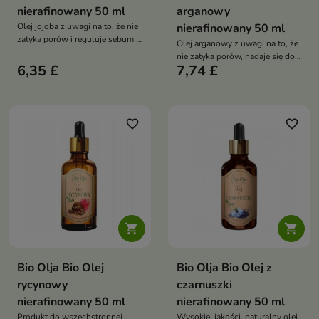
nierafinowany 50 ml
arganowy
Olej jojoba z uwagi na to, że nie
nierafinowany 50 ml
zatyka porów i reguluje sebum,
Olej arganowy z uwagi na to, że
nadaje się do każdego rodzaju
nie zatyka porów, nadaje się do
cery
6,35 £
7,74 £
każdego rodzaju cery
favorite_border
favorite_border


Bio Olja Bio Olej
Bio Olja Bio Olej z
rycynowy
czarnuszki
nierafinowany 50 ml
nierafinowany 50 ml
Produkt do wszechstronnej
Wysokiej jakości, naturalny olej,