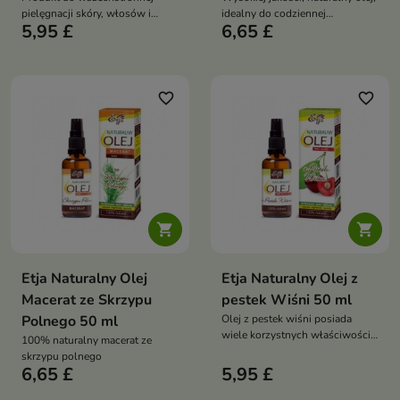
pielęgnacji skóry, włosów i
idealny do codziennej
5,95 £
6,65 £
paznokci, który zachowuje
pielęgnacji skóry i włosów
swoje cenne właściwości
odżywcze i regenerujące
favorite_border
favorite_border


Etja Naturalny Olej
Etja Naturalny Olej z
Macerat ze Skrzypu
pestek Wiśni 50 ml
Polnego 50 ml
Olej z pestek wiśni posiada
wiele korzystnych właściwości
100% naturalny macerat ze
dla skóry, włosów i paznokci
skrzypu polnego
6,65 £
5,95 £