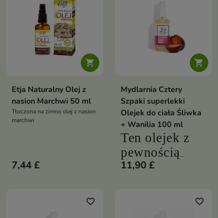


Etja Naturalny Olej z
Mydlarnia Cztery
nasion Marchwi 50 ml
Szpaki superlekki
Tłoczona na zimno olej z nasion
Olejek do ciała Śliwka
marchwi
+ Wanilia 100 ml
Ten olejek z
pewnością
7,44 £
11,90 £
przypadnie do
gustu
wielbicielom
favorite_border
favorite_border
ciepłych,