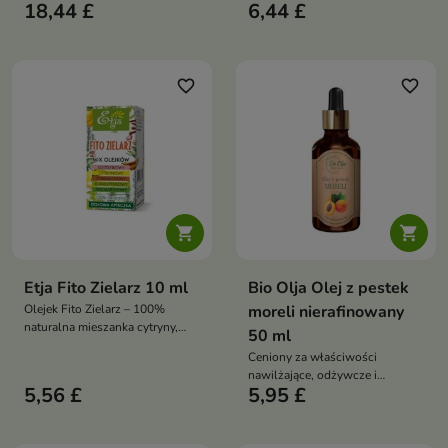
pobudzającym i
18,44 £
6,44 £
który intensywnie odżywia,
przeciwbólowym. Wspiera
regeneruje i rozjaśnia skórę.
regenerację, poprawia krążenie i
Naturalnie wspiera walkę z
dodaje energii
oznakami starzenia, poprawia
elastyczność i przywraca cerze
favorite_border
favorite_border
zdrowy blask


Etja Fito Zielarz 10 ml
Bio Olja Olej z pestek
Olejek Fito Zielarz – 100%
moreli nierafinowany
naturalna mieszanka cytryny,
50 ml
cynamonu, eukaliptusa,
Ceniony za właściwości
goździka i rozmarynu rozgrzewa,
nawilżające, odżywcze i
odświeża, wspiera odporność
5,56 £
5,95 £
regeneracyjne, doskonale
idealna do inhalacji, masażu,
sprawdza się w codziennej
kąpieli i dyfuzora
pielęgnacji skóry i włosów