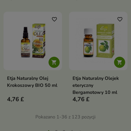
favorite_border
favorite_border


Etja Naturalny Olej
Etja Naturalny Olejek
Krokoszowy BIO 50 ml
eteryczny
Bergamotowy 10 ml
4,76 £
4,76 £
Pokazano 1-36 z 123 pozycji