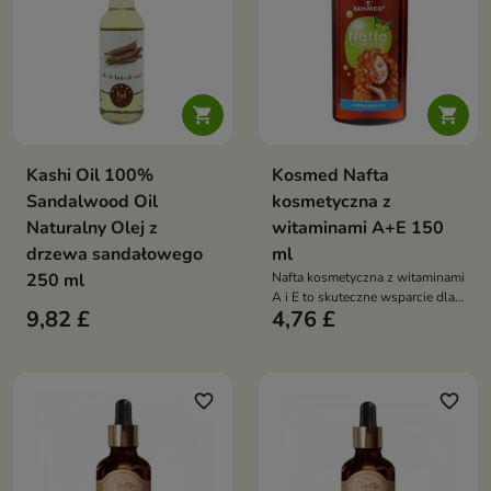


Kashi Oil 100%
Kosmed Nafta
Sandalwood Oil
kosmetyczna z
Naturalny Olej z
witaminami A+E 150
drzewa sandałowego
ml
250 ml
Nafta kosmetyczna z witaminami
A i E to skuteczne wsparcie dla
9,82 £
4,76 £
włosów osłabionych,
łamliwych, rozjaśnianych i
farbowanych
favorite_border
favorite_border