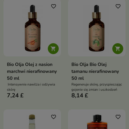
favorite_border
favorite_border


Bio Olja Olej z nasion
Bio Olja Bio Olej
marchwi nierafinowany
tamanu nierafinowany
50 ml
50 ml
Intensywnie nawilża i odżywia
Regeneruje skórę, przyspieszając
skórę
gojenie się zmian i uszkodzeń
7,24 £
8,14 £
favorite_border
favorite_border