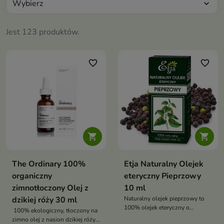
Wybierz
expand_more
Jest 123 produktów.
favorite_border
favorite_border


The Ordinary 100%
Etja Naturalny Olejek
organiczny
eteryczny Pieprzowy
zimnotłoczony Olej z
10 ml
dzikiej róży 30 ml
Naturalny olejek pieprzowy to
100% olejek eteryczny o
100% ekologiczny, tłoczony na
działaniu rozgrzewającym,
zimno olej z nasion dzikiej róży,