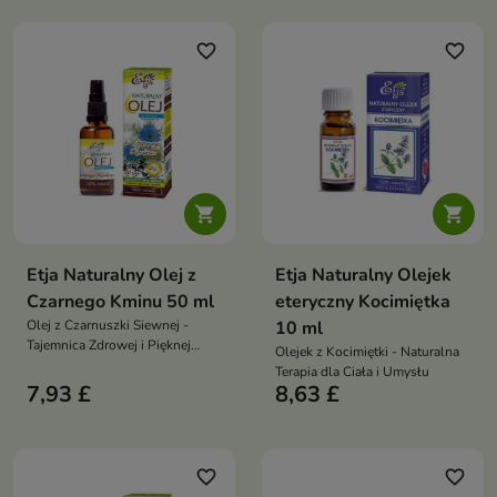
favorite_border
favorite_border


Etja Naturalny Olej z
Etja Naturalny Olejek
Czarnego Kminu 50 ml
eteryczny Kocimiętka
Olej z Czarnuszki Siewnej -
10 ml
Tajemnica Zdrowej i Pięknej
Olejek z Kocimiętki - Naturalna
Skóry
Terapia dla Ciała i Umysłu
7,93 £
8,63 £
favorite_border
favorite_border