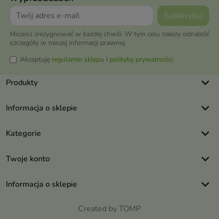
Możesz zrezygnować w każdej chwili. W tym celu należy odnaleźć
szczegóły w naszej informacji prawnej.
Akceptuję
regulamin sklepu
i
politykę prywatności
.
keyboard_arrow_down
Produkty
keyboard_arrow_down
Informacja o sklepie
keyboard_arrow_down
Kategorie
keyboard_arrow_down
Twoje konto
keyboard_arrow_down
Informacja o sklepie
Created by TOMP