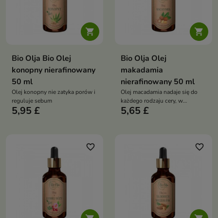


Bio Olja Bio Olej
Bio Olja Olej
konopny nierafinowany
makadamia
50 ml
nierafinowany 50 ml
Olej konopny nie zatyka porów i
Olej macadamia nadaje się do
reguluje sebum
każdego rodzaju cery, w
5,95 £
5,65 £
szczególności do cery suchej,
wrażliwej i dojrzałej
favorite_border
favorite_border