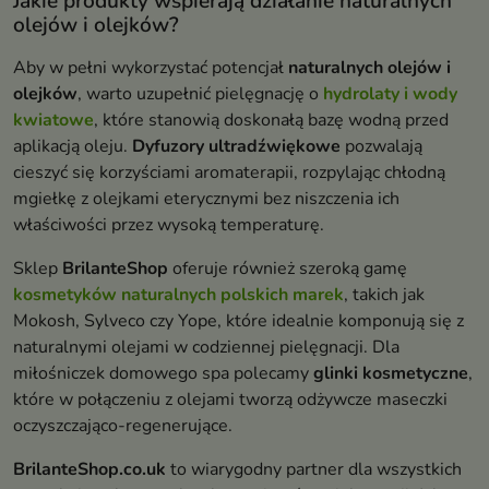
Jakie produkty wspierają działanie naturalnych
olejów i olejków?
Aby w pełni wykorzystać potencjał
naturalnych olejów i
olejków
, warto uzupełnić pielęgnację o
hydrolaty i wody
kwiatowe
, które stanowią doskonałą bazę wodną przed
aplikacją oleju.
Dyfuzory ultradźwiękowe
pozwalają
cieszyć się korzyściami aromaterapii, rozpylając chłodną
mgiełkę z olejkami eterycznymi bez niszczenia ich
właściwości przez wysoką temperaturę.
Sklep
BrilanteShop
oferuje również szeroką gamę
kosmetyków naturalnych polskich marek
, takich jak
Mokosh, Sylveco czy Yope, które idealnie komponują się z
naturalnymi olejami w codziennej pielęgnacji. Dla
miłośniczek domowego spa polecamy
glinki kosmetyczne
,
które w połączeniu z olejami tworzą odżywcze maseczki
oczyszczająco-regenerujące.
BrilanteShop.co.uk
to wiarygodny partner dla wszystkich