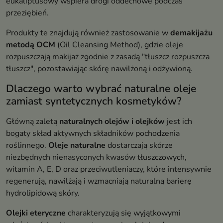
eukaliptusowy wspiera drogi oddechowe podczas
przeziębień.
Produkty te znajdują również zastosowanie w
demakijażu
metodą OCM
(Oil Cleansing Method), gdzie oleje
rozpuszczają makijaż zgodnie z zasadą "tłuszcz rozpuszcza
tłuszcz", pozostawiając skórę nawilżoną i odżywioną.
Dlaczego warto wybrać naturalne oleje
zamiast syntetycznych kosmetyków?
Główną zaletą
naturalnych olejów i olejków
jest ich
bogaty skład aktywnych składników pochodzenia
roślinnego.
Oleje naturalne
dostarczają skórze
niezbędnych nienasyconych kwasów tłuszczowych,
witamin A, E, D oraz przeciwutleniaczy, które intensywnie
regenerują, nawilżają i wzmacniają naturalną barierę
hydrolipidową skóry.
Olejki eteryczne
charakteryzują się wyjątkowymi