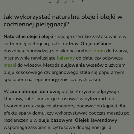
1
2
3
4

Jak wykorzystać naturalne oleje i olejki w
codziennej pielęgnacji?
Naturalne oleje i olejki
znajdują szerokie zastosowanie w
codziennej pielęgnacji całej rodziny.
Oleje roślinne
doskonale sprawdzają się jako naturalne
serum
do twarzy,
intensywnie nawilżające
balsamy
do ciała, czy odżywcze
maski
do włosów. Metoda
olejowania włosów
z użyciem
oleju kokosowego czy arganowego stała się popularnym
sposobem na regenerację zniszczonych pasm.
W
aromaterapii domowej
olejki eteryczne odgrywają
kluczową rolę - można je stosować w dyfuzorach do
tworzenia relaksującej atmosfery, dodawać do kąpieli dla
efektu spa w domu, czy wykorzystywać podczas masażu po
rozcieńczeniu w
oleju bazowym
.
Olejek lawendowy
wspomaga zasypianie, cytrusowe dodają energii, a