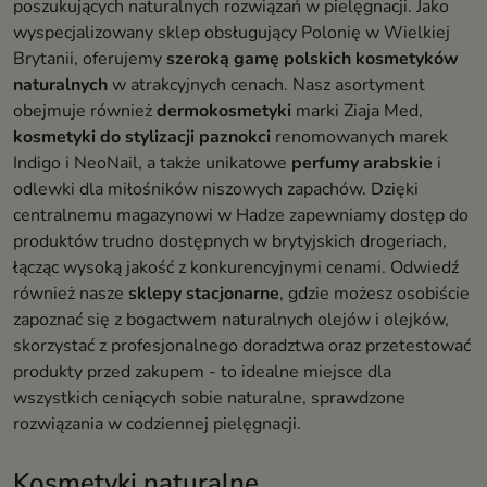
poszukujących naturalnych rozwiązań w pielęgnacji. Jako
wyspecjalizowany sklep obsługujący Polonię w Wielkiej
Brytanii, oferujemy
szeroką gamę polskich kosmetyków
naturalnych
w atrakcyjnych cenach. Nasz asortyment
obejmuje również
dermokosmetyki
marki Ziaja Med,
kosmetyki do stylizacji paznokci
renomowanych marek
Indigo i NeoNail, a także unikatowe
perfumy arabskie
i
odlewki dla miłośników niszowych zapachów. Dzięki
centralnemu magazynowi w Hadze zapewniamy dostęp do
produktów trudno dostępnych w brytyjskich drogeriach,
łącząc wysoką jakość z konkurencyjnymi cenami. Odwiedź
również nasze
sklepy stacjonarne
, gdzie możesz osobiście
zapoznać się z bogactwem naturalnych olejów i olejków,
skorzystać z profesjonalnego doradztwa oraz przetestować
produkty przed zakupem - to idealne miejsce dla
wszystkich ceniących sobie naturalne, sprawdzone
rozwiązania w codziennej pielęgnacji.
Kosmetyki naturalne