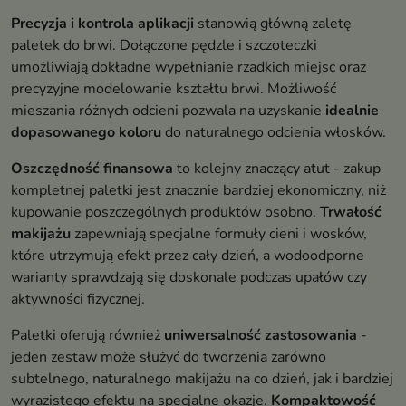
Precyzja i kontrola aplikacji
stanowią główną zaletę
paletek do brwi. Dołączone pędzle i szczoteczki
umożliwiają dokładne wypełnianie rzadkich miejsc oraz
precyzyjne modelowanie kształtu brwi. Możliwość
mieszania różnych odcieni pozwala na uzyskanie
idealnie
dopasowanego koloru
do naturalnego odcienia włosków.
Oszczędność finansowa
to kolejny znaczący atut - zakup
kompletnej paletki jest znacznie bardziej ekonomiczny, niż
kupowanie poszczególnych produktów osobno.
Trwałość
makijażu
zapewniają specjalne formuły cieni i wosków,
które utrzymują efekt przez cały dzień, a wodoodporne
warianty sprawdzają się doskonale podczas upałów czy
aktywności fizycznej.
Paletki oferują również
uniwersalność zastosowania
-
jeden zestaw może służyć do tworzenia zarówno
subtelnego, naturalnego makijażu na co dzień, jak i bardziej
wyrazistego efektu na specjalne okazje.
Kompaktowość