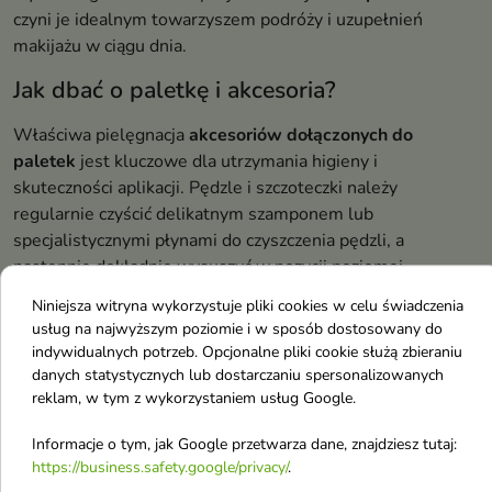
czyni je idealnym towarzyszem podróży i uzupełnień
makijażu w ciągu dnia.
Jak dbać o paletkę i akcesoria?
Właściwa pielęgnacja
akcesoriów dołączonych do
paletek
jest kluczowe dla utrzymania higieny i
skuteczności aplikacji. Pędzle i szczoteczki należy
regularnie czyścić delikatnym szamponem lub
specjalistycznymi płynami do czyszczenia pędzli, a
następnie dokładnie wysuszyć w pozycji poziomej.
Niniejsza witryna wykorzystuje pliki cookies w celu świadczenia
Same
cienie i woski
wymagają przechowywania w suchym,
usług na najwyższym poziomie i w sposób dostosowany do
chłodnym miejscu, z dala od bezpośredniego światła
indywidualnych potrzeb. Opcjonalne pliki cookie służą zbieraniu
słonecznego. Paletka powinna być zawsze szczelnie
danych statystycznych lub dostarczaniu spersonalizowanych
zamknięta po użyciu, aby zapobiec wysychaniu produktów.
reklam, w tym z wykorzystaniem usług Google.
Regularne usuwanie nadmiaru produktu z powierzchni
palet przedłuża ich żywotność i zapewnia higieniczne
Informacje o tym, jak Google przetwarza dane, znajdziesz tutaj:
https://business.safety.google/privacy/
.
użytkowanie.