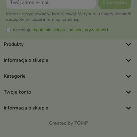
Możesz zrezygnować w każdej chwili. W tym celu należy odnaleźć
szczegóły w naszej informacji prawnej.
Akceptuję
regulamin sklepu
i
politykę prywatności
.
keyboard_arrow_down
Produkty
keyboard_arrow_down
Informacja o sklepie
keyboard_arrow_down
Kategorie
keyboard_arrow_down
Twoje konto
keyboard_arrow_down
Informacja o sklepie
Created by TOMP