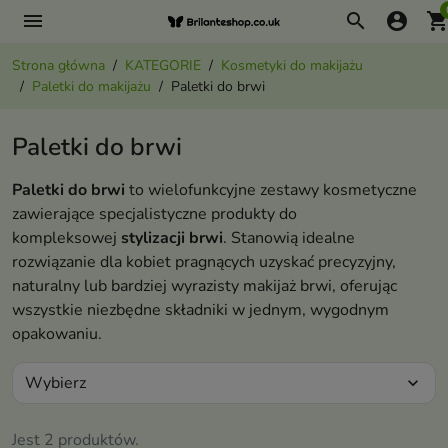
menu
search
account_circle
shopping_ca
Strona główna
KATEGORIE
Kosmetyki do makijażu
Paletki do makijażu
Paletki do brwi
Paletki do brwi
Paletki do brwi
to wielofunkcyjne zestawy kosmetyczne
zawierające specjalistyczne produkty do
kompleksowej
stylizacji brwi
. Stanowią idealne
rozwiązanie dla kobiet pragnących uzyskać precyzyjny,
naturalny lub bardziej wyrazisty makijaż brwi, oferując
wszystkie niezbędne składniki w jednym, wygodnym
opakowaniu.
Wybierz
expand_more
Jest 2 produktów.