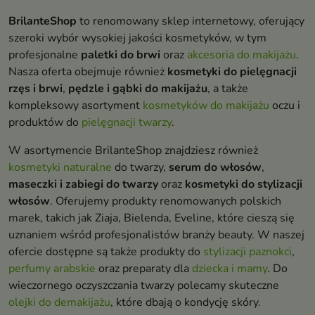
BrilanteShop
to renomowany sklep internetowy, oferujący
szeroki wybór wysokiej jakości kosmetyków, w tym
profesjonalne
paletki do brwi
oraz
akcesoria do makijażu
.
Nasza oferta obejmuje również
kosmetyki do pielęgnacji
rzęs i brwi
,
pędzle i gąbki do makijażu
, a także
kompleksowy asortyment
kosmetyków do makijażu
oczu i
produktów do
pielęgnacji twarzy
.
W asortymencie BrilanteShop znajdziesz również
kosmetyki naturalne
do twarzy,
serum do włosów
,
maseczki i zabiegi do twarzy
oraz
kosmetyki do stylizacji
włosów
. Oferujemy produkty renomowanych polskich
marek, takich jak Ziaja, Bielenda, Eveline, które cieszą się
uznaniem wśród profesjonalistów branży beauty. W naszej
ofercie dostępne są także produkty do
stylizacji paznokci
,
perfumy arabskie
oraz preparaty dla
dziecka i mamy
. Do
wieczornego oczyszczania twarzy polecamy skuteczne
olejki do demakijażu
, które dbają o kondycję skóry.