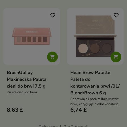
favorite_border
favorite_border


BrushUp! by
Hean Brow Palette
Maxineczka Paleta
Paleta do
cieni do brwi 7,5 g
konturowania brwi /01/
Paleta cieni do brwi
Blond/Brown 6 g
Poprawiają i podkreślają kształt
brwi, korygując niedoskonałości
8,63 £
6,74 £