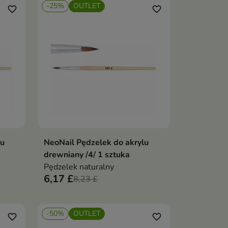
-25%
OUTLET
favorite_border
favorite_border
lu
NeoNail Pędzelek do akrylu
ka
Dodaj do koszyka

drewniany /4/ 1 sztuka
Pędzelek naturalny
6,17 £
8,23 £
-50%
OUTLET
favorite_border
favorite_border