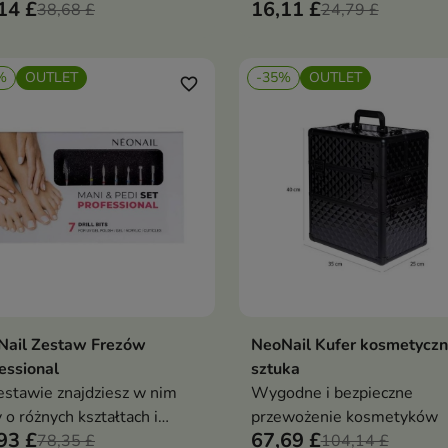
14 £
16,11 £
38,68 £
24,79 £
%
OUTLET
-35%
OUTLET
favorite_border
Nail Zestaw Frezów
NeoNail Kufer kosmetyczn
Dodaj do koszyka
Dodaj do koszy


essional
sztuka
stawie znajdziesz w nim
Wygodne i bezpieczne
y o różnych kształtach i
przewożenie kosmetyków
93 £
67,69 £
osowaniu
78,35 £
104,14 £