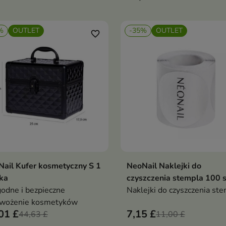
%
OUTLET
-35%
OUTLET
favorite_border
ail Kufer kosmetyczny S 1
NeoNail Naklejki do
Dodaj do koszyka
Dodaj do koszy


ka
czyszczenia stempla 100 
dne i bezpieczne
Naklejki do czyszczenia st
ewożenie kosmetyków
01 £
7,15 £
44,63 £
11,00 £