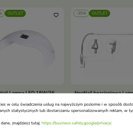
%
OUTLET
-35%
OUTLET
favorite_border
Nail Lampa LED 18W/36
NeoNail bezcieniowa Lam
Dodaj do koszyka
Dodaj do koszy


wyświetlacz 1 sztuka
blatu 1 sztuka
ookies w celu świadczenia usług na najwyższym poziomie i w sposób dos
Bezcieniowa lampa nablat
u danych statystycznych lub dostarczaniu spersonalizowanych reklam, w 
16 £
41,90 £
52,56 £
64,46 £
dane, znajdziesz tutaj:
https://business.safety.google/privacy/
.