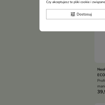
Czy akceptujesz te pliki cookie i związ
-35
tune
Dostosuj
Neo
ECO
Prof
man
39,