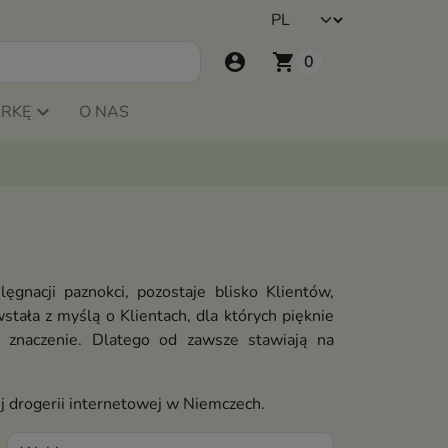
account_circle
shopping_cart
0
ARKĘ
O NAS
lęgnacji paznokci, pozostaje blisko Klientów,
tała z myślą o Klientach, dla których pięknie
 znaczenie. Dlatego od zawsze stawiają na
j drogerii internetowej w Niemczech.