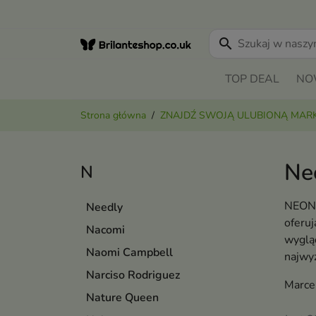
search
TOP DEAL
NO
Strona główna
ZNAJDŹ SWOJĄ ULUBIONĄ MAR
Ne
N
NEONA
Needly
oferu
Nacomi
wyglą
Naomi Campbell
najwy
Narciso Rodriguez
Marce 
Nature Queen