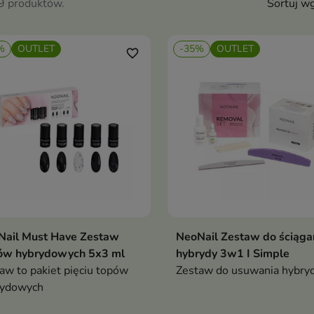
29 produktów.
Sortuj wg
%
OUTLET
-35%
OUTLET
favorite_border
Nail Must Have Zestaw
NeoNail Zestaw do ściąga
Dodaj do koszyka
Dodaj do koszy


ów hybrydowych 5x3 ml
hybrydy 3w1 I Simple
aw to pakiet pięciu topów
Zestaw do usuwania hybry
rydowych