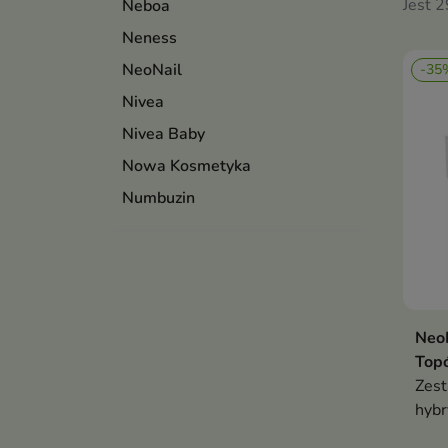
Jest 
Neboa
Neness
NeoNail
-35
Nivea
Nivea Baby
Nowa Kosmetyka
Numbuzin
Neo
Top
Zest
hyb