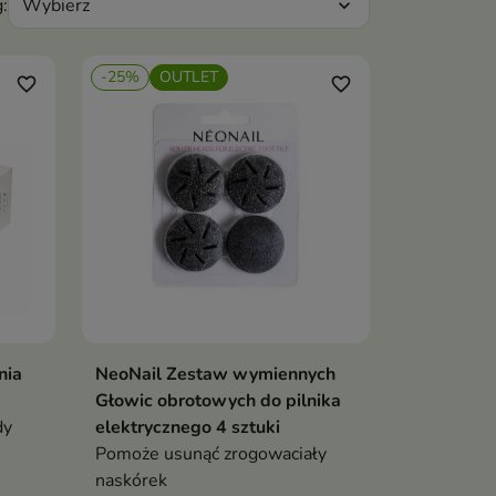
Wybierz
:
expand_more
-25%
OUTLET
favorite_border
favorite_border
nia
NeoNail Zestaw wymiennych
ka
Dodaj do koszyka

Głowic obrotowych do pilnika
dy
elektrycznego 4 sztuki
Pomoże usunąć zrogowaciały
naskórek