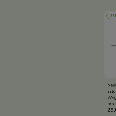
-35
NeoN
sztu
Wygo
prz
29,