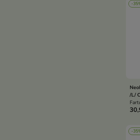
-35
NeoN
/L/ 
Fart
30,
-35