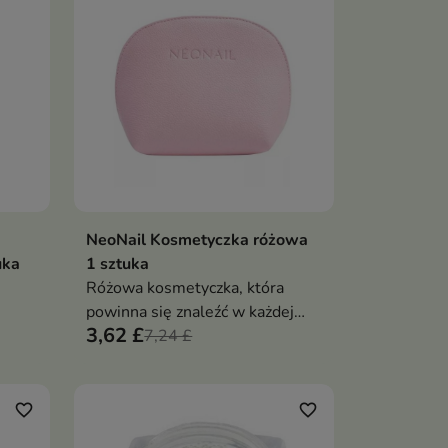
NeoNail Kosmetyczka różowa
ka
Dodaj do koszyka

uka
1 sztuka
Różowa kosmetyczka, która
powinna się znaleźć w każdej
3,62 £
kobiecej torebce. Z pewnością
7,24 £
pomieści Twoje wszystkie
najpotrzebniejsze drobiazgi.
favorite_border
favorite_border