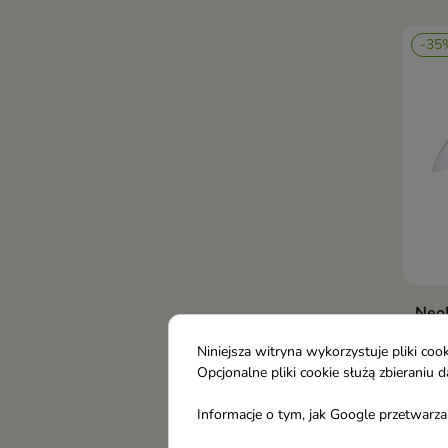
-35
Neo
LCD 
Niniejsza witryna wykorzystuje pliki c
Opcjonalne pliki cookie służą zbierani
34,
Informacje o tym, jak Google przetwarza 