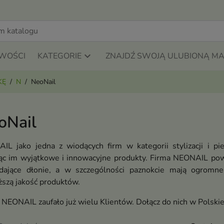
WOŚCI
KATEGORIE
ZNAJDŹ SWOJĄ ULUBIONĄ M
KĘ
N
NeoNail
oNail
IL jako jedna z wiodących firm w kategorii stylizacji i pie
jąc im wyjątkowe i innowacyjne produkty. Firma NEONAIL pows
dające dłonie, a w szczególności paznokcie mają ogromne
ższą jakość produktów.
NEONAIL zaufało już wielu Klientów. Dołącz do nich w Polskie