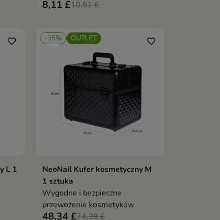
8,11 £
10,81 £
-35%
OUTLET
favorite_border
favorite_border
y L 1
NeoNail Kufer kosmetyczny M
ka
Dodaj do koszyka

1 sztuka
Wygodne i bezpieczne
przewożenie kosmetyków
48,34 £
74,38 £