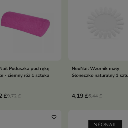
ail Poduszka pod rękę
NeoNail Wzornik mały
Dodaj do koszyka
Dodaj do koszy


te - ciemny róż 1 sztuka
Słoneczko naturalny 1 szt
2 £
4,19 £
9,72 £
6,44 £
favorite_border