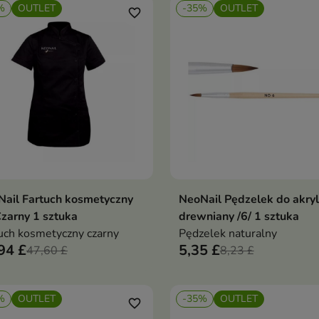
%
OUTLET
-35%
OUTLET
favorite_border
ail Fartuch kosmetyczny
NeoNail Pędzelek do akry
Dodaj do koszyka
Dodaj do koszy


Czarny 1 sztuka
drewniany /6/ 1 sztuka
uch kosmetyczny czarny
Pędzelek naturalny
94 £
5,35 £
47,60 £
8,23 £
%
OUTLET
-35%
OUTLET
favorite_border