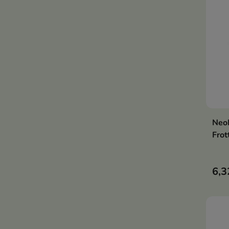
NeoN
Frot
6,3