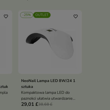
-25%
OUTLET
favorite_border
favorite_border
NeoNail Lampa LED 8W/24 1
ka
Dodaj do koszyka

sztuk
sztuka
empla
Kompaktowa lampa LED do
paznokci ułatwia utwardzanie
29,01 £
produktów
38,68 £