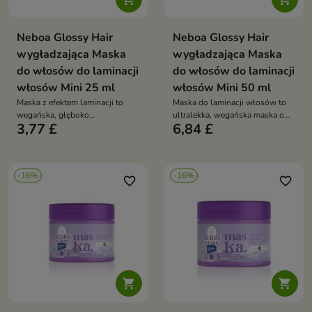
Neboa Glossy Hair
Neboa Glossy Hair
wygładzająca Maska
wygładzająca Maska
do włosów do laminacji
do włosów do laminacji
włosów Mini 25 ml
włosów Mini 50 ml
Maska z efektem laminacji to
Maska do laminacji włosów to
wegańska, głęboko
ultralekka, wegańska maska o
3,77 £
6,84 £
wygładzająca pielęgnacja do
żelowo-kremowej konsystencji,
każdego rodzaju włosów, która
która intensywnie nawilża,
nadaje intensywny blask,
wygładza i nadaje włosom efekt
miękkość i ochronę przed
tafli – miękkość, blask i
-16%
-16%
puszeniem dzięki kompleksowi
sprężystość bez obciążenia
favorite_border
favorite_border
protein i olejów roślinnych

