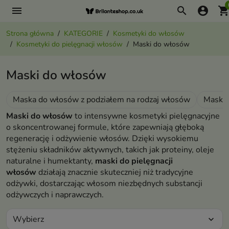
menu
search
account_circle
shopping_ca
Strona główna
KATEGORIE
Kosmetyki do włosów
Kosmetyki do pielęgnacji włosów
Maski do włosów
Maski do włosów
Maska do włosów z podziałem na rodzaj włosów
Maski 
Maski do włosów
to intensywne kosmetyki pielęgnacyjne
o skoncentrowanej formule, które zapewniają głęboką
regenerację i odżywienie włosów. Dzięki wysokiemu
stężeniu składników aktywnych, takich jak proteiny, oleje
naturalne i humektanty,
maski do pielęgnacji
włosów
działają znacznie skuteczniej niż tradycyjne
odżywki, dostarczając włosom niezbędnych substancji
odżywczych i naprawczych.
Wybierz
expand_more