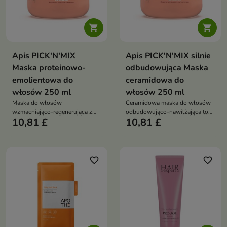


Apis PICK'N'MIX
Apis PICK'N'MIX silnie
Maska proteinowo-
odbudowująca Maska
emolientowa do
ceramidowa do
włosów 250 ml
włosów 250 ml
Maska do włosów
Ceramidowa maska do włosów
wzmacniająco-regenerująca z
odbudowująco-nawilżająca to
10,81 £
10,81 £
proteinami ryżowymi to
intensywnie regenerujący
intensywnie odżywiający
kosmetyk do pielęgnacji włosów
kosmetyk, który odbudowuje
suchych, zniszczonych i
strukturę włosów, wzmacnia je i
łamliwych. Wzmacnia strukturę
przywraca zdrowy wygląd.
włosów, przywraca im
favorite_border
favorite_border
Zapewnia optymalne nawilżenie,
elastyczność, blask oraz
wygładzenie i naturalny blask
jedwabistą gładkość