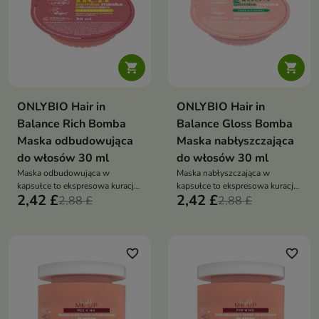


ONLYBIO Hair in
ONLYBIO Hair in
Balance Rich Bomba
Balance Gloss Bomba
Maska odbudowująca
Maska nabłyszczająca
do włosów 30 ml
do włosów 30 ml
Maska odbudowująca w
Maska nabłyszczająca w
kapsułce to ekspresowa kuracja
kapsułce to ekspresowa kuracja
2,42 £
2,42 £
regenerująca, która w kilka minut
2,88 £
do włosów, która w zaledwie
2,88 £
wzmacnia włosy, odbudowuje
kilka minut wygładza, nawilża i
ich strukturę i przywraca im
nadaje spektakularny efekt tafli
zdrowy wygląd
favorite_border
favorite_border