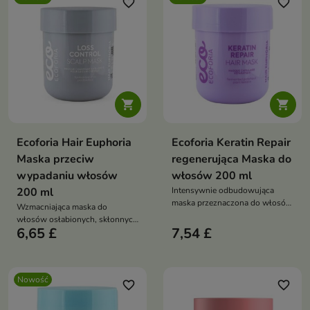
favorite_border
favorite_border


Ecoforia Hair Euphoria
Ecoforia Keratin Repair
Maska przeciw
regenerująca Maska do
wypadaniu włosów
włosów 200 ml
200 ml
Intensywnie odbudowująca
maska przeznaczona do włosów
Wzmacniająca maska do
zniszczonych, osłabionych i
włosów osłabionych, skłonnych
wymagających wzmocnienia.
6,65 £
7,54 £
do wypadania i utraty gęstości.
Nowość
favorite_border
favorite_border