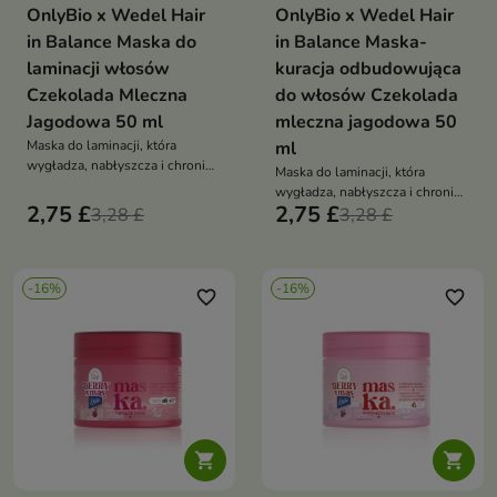
OnlyBio x Wedel Hair
OnlyBio x Wedel Hair
in Balance Maska do
in Balance Maska-
laminacji włosów
kuracja odbudowująca
Czekolada Mleczna
do włosów Czekolada
Jagodowa 50 ml
mleczna jagodowa 50
Maska do laminacji, która
ml
wygładza, nabłyszcza i chroni
Maska do laminacji, która
włosy, otulając je zapachem
wygładza, nabłyszcza i chroni
mlecznej czekolady z jagodami
2,75 £
2,75 £
3,28 £
włosy, otulając je zapachem
3,28 £
mlecznej czekolady z jagodami
-16%
-16%
favorite_border
favorite_border

