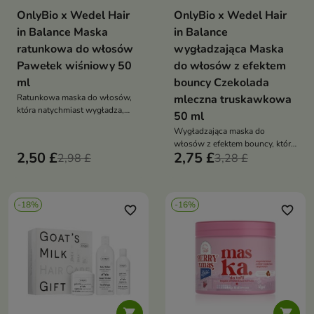
OnlyBio x Wedel Hair
OnlyBio x Wedel Hair
in Balance Maska
in Balance
ratunkowa do włosów
wygładzająca Maska
Pawełek wiśniowy 50
do włosów z efektem
ml
bouncy Czekolada
Ratunkowa maska do włosów,
mleczna truskawkowa
która natychmiast wygładza,
50 ml
nabłyszcza i daje efekt tafli,
Wygładzająca maska do
otulając pasma zapachem
włosów z efektem bouncy, która
Pawełka wiśniowego
2,50 £
2,75 £
2,98 £
nadaje pasmom sprężystość,
3,28 £
blask i otula je zapachem
mlecznej truskawkowej
czekolady
-18%
-16%
favorite_border
favorite_border

