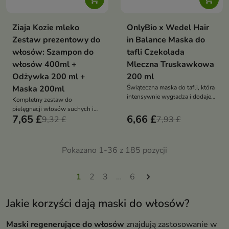
Ziaja Kozie mleko
OnlyBio x Wedel Hair
Zestaw prezentowy do
in Balance Maska do
włosów: Szampon do
tafli Czekolada
włosów 400ml +
Mleczna Truskawkowa
Odżywka 200 ml +
200 ml
Maska 200ml
Świąteczna maska do tafli, która
intensywnie wygładza i dodaje
Kompletny zestaw do
włosom lustrzanego blasku w
pielęgnacji włosów suchych i
słodkim zapachu mlecznej
7,65 £
6,66 £
zniszczonych, który intensywnie
9,32 £
7,93 £
truskawki
nawilża, regeneruje i poprawia
strukturę włosów od nasady aż
po końce
Pokazano 1-36 z 185 pozycji
1
2
3
…
6

Jakie korzyści dają maski do włosów?
Maski regenerujące do włosów
znajdują zastosowanie w