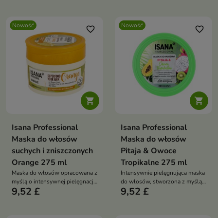
nawilżenia i odżywienia.
gładkość i zdrowy wygląd.
Nowość
Nowość
favorite_border
favorite_border


Isana Professional
Isana Professional
Maska do włosów
Maska do włosów
suchych i zniszczonych
Pitaja & Owoce
Orange 275 ml
Tropikalne 275 ml
Maska do włosów opracowana z
Intensywnie pielęgnująca maska
myślą o intensywnej pielęgnacji
do włosów, stworzona z myślą
9,52 £
9,52 £
włosów suchych, zniszczonych
o włosach suchych, matowych i
i osłabionych.
wymagających regeneracji.