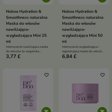
Neboa Hydration &
Neboa Hydration &
Smoothness naturalna
Smoothness naturalna
Maska do włosów
Maska do włosów
nawilżająco-
nawilżająco-
wygładzająca Mini 25
wygładzająca Mini 50
ml
ml
Intensywnie nawilżająca maska
Intensywnie wygładzająca i
do włosów to wegańska
regenerująca maska do włosów
3,77 £
6,84 £
pielęgnacja z kwasem
z olejem z czarnuszki, kwasem
hialuronowym i neem, która
hialuronowym i neem głęboko
głęboko nawilża, wygładza i
nawilża, redukuje puszenie i
redukuje puszenie, przywracając
wzmacnia pasma, przywracając
włosom jedwabistą miękkość
im miękkość oraz zdrowy blask
favorite_border
favorite_border

