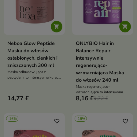


Neboa Glow Peptide
ONLYBIO Hair in
Maska do włosów
Balance Repair
osłabionych, cienkich i
intensywnie
zniszczonych 300 ml
regenerująco-
Maska odbudowująca z
wzmacniająca Maska
peptydami to intensywna kuracja
do włosów 240 ml
anti-age dla włosów, która
Maska regenerująco-
przywraca im elastyczność,
wzmacniająca to intensywna
gęstość i zdrowy blask
14,77 £
8,16 £
kuracja, która odbudowuje
9,72 £
włosy, wzmacnia je i przywraca
im blask oraz jedwabistą
gładkość
-16%
-16%
favorite_border
favorite_border