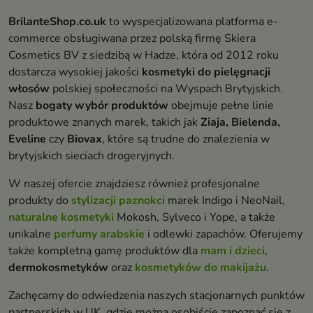
BrilanteShop.co.uk
to wyspecjalizowana platforma e-
commerce obsługiwana przez polską firmę Skiera
Cosmetics BV z siedzibą w Hadze, która od 2012 roku
dostarcza wysokiej jakości
kosmetyki do pielęgnacji
włosów
polskiej społeczności na Wyspach Brytyjskich.
Nasz
bogaty wybór produktów
obejmuje pełne linie
produktowe znanych marek, takich jak
Ziaja, Bielenda,
Eveline
czy
Biovax
, które są trudne do znalezienia w
brytyjskich sieciach drogeryjnych.
W naszej ofercie znajdziesz również profesjonalne
produkty do
stylizacji paznokci
marek Indigo i NeoNail,
naturalne kosmetyki
Mokosh, Sylveco i Yope, a także
unikalne
perfumy arabskie
i odlewki zapachów. Oferujemy
także kompletną gamę produktów dla
mam i dzieci
,
dermokosmetyków
oraz
kosmetyków do makijażu
.
Zachęcamy do odwiedzenia naszych stacjonarnych punktów
partnerskich w UK, gdzie można osobiście zapoznać się z