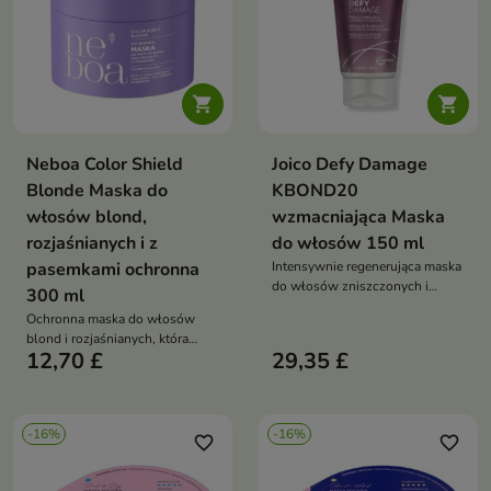


Neboa Color Shield
Joico Defy Damage
Blonde Maska do
KBOND20
włosów blond,
wzmacniająca Maska
rozjaśnianych i z
do włosów 150 ml
pasemkami ochronna
Intensywnie regenerująca maska
do włosów zniszczonych i
300 ml
farbowanych, która pomaga
Ochronna maska do włosów
odbudować strukturę włosa,
blond i rozjaśnianych, która
zwiększyć jego odporność i
12,70 £
29,35 £
pomaga neutralizować żółte
chronić kolor przed blaknięciem
tony, wspiera regenerację oraz
przywraca włosom miękkość,
blask i chłodny odcień
-16%
-16%
favorite_border
favorite_border