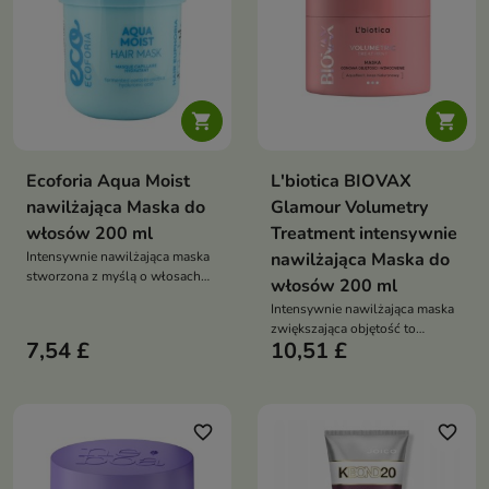


Ecoforia Aqua Moist
L'biotica BIOVAX
nawilżająca Maska do
Glamour Volumetry
włosów 200 ml
Treatment intensywnie
Intensywnie nawilżająca maska
nawilżająca Maska do
stworzona z myślą o włosach
włosów 200 ml
suchych, matowych i
Intensywnie nawilżająca maska
odwodnionych.
zwiększająca objętość to
7,54 £
10,51 £
pielęgnacja stworzona z myślą o
włosach wymagających
nawilżenia, wzmocnienia i
uniesienia u nasady
favorite_border
favorite_border