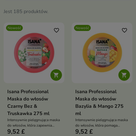
Jest 185 produktów.
Nowość
Nowość
favorite_border
favorite_border


Isana Professional
Isana Professional
Maska do włosów
Maska do włosów
Czarny Bez &
Bazylia & Mango 275
Truskawka 275 ml
ml
Intensywnie pielęgnująca maska
Intensywnie pielęgnująca maska
do włosów, która zapewnia
do włosów, która pomaga
9,52 £
9,52 £
pasmom odpowiednią dawkę
przywrócić pasmom miękkość,