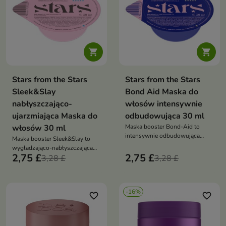


Stars from the Stars
Stars from the Stars
Sleek&Slay
Bond Aid Maska do
nabłyszczająco-
włosów intensywnie
ujarzmiająca Maska do
odbudowująca 30 ml
włosów 30 ml
Maska booster Bond-Aid to
intensywnie odbudowująca
Maska booster Sleek&Slay to
kuracja, która wzmacnia włosy,
wygładzająco-nabłyszczająca
poprawia ich elastyczność i
2,75 £
2,75 £
pielęgnacja, która redukuje
3,28 £
3,28 £
przywraca im zdrowy wygląd
puszenie, dodaje blasku i
ułatwia stylizację włosów
-16%
favorite_border
favorite_border