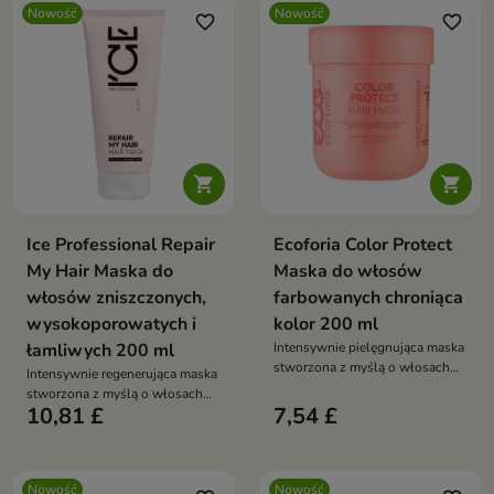
Nowość
Nowość
favorite_border
favorite_border


Ice Professional Repair
Ecoforia Color Protect
My Hair Maska do
Maska do włosów
włosów zniszczonych,
farbowanych chroniąca
wysokoporowatych i
kolor 200 ml
łamliwych 200 ml
Intensywnie pielęgnująca maska
stworzona z myślą o włosach
Intensywnie regenerująca maska
po koloryzacji
stworzona z myślą o włosach
10,81 £
7,54 £
wymagających odbudowy i
wzmocnienia.
Nowość
Nowość