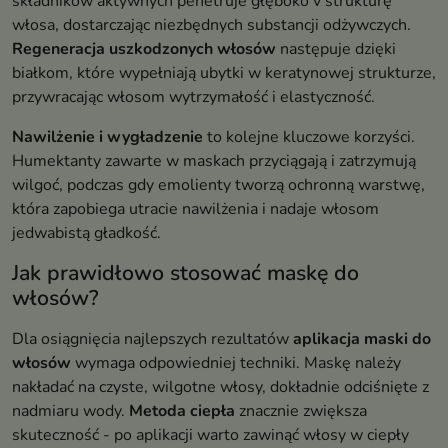
składników aktywnych penetruje głęboko v strukturę
włosa, dostarczając niezbędnych substancji odżywczych.
Regeneracja uszkodzonych włosów
następuje dzięki
białkom, które wypełniają ubytki w keratynowej strukturze,
przywracając włosom wytrzymałość i elastyczność.
Nawilżenie i wygładzenie
to kolejne kluczowe korzyści.
Humektanty zawarte w maskach przyciągają i zatrzymują
wilgoć, podczas gdy emolienty tworzą ochronną warstwę,
która zapobiega utracie nawilżenia i nadaje włosom
jedwabistą gładkość.
Jak prawidłowo stosować maskę do
włosów?
Dla osiągnięcia najlepszych rezultatów
aplikacja maski do
włosów
wymaga odpowiedniej techniki. Maskę należy
nakładać na czyste, wilgotne włosy, dokładnie odciśnięte z
nadmiaru wody.
Metoda ciepła
znacznie zwiększa
skuteczność - po aplikacji warto zawinąć włosy w ciepły