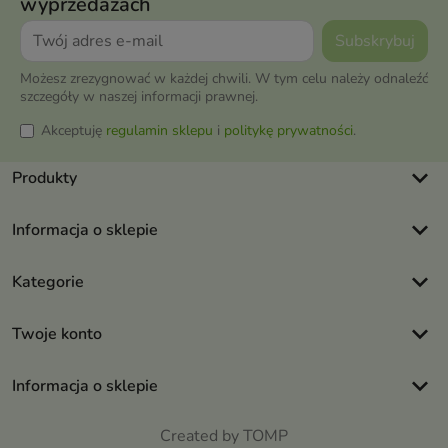
wyprzedażach
Możesz zrezygnować w każdej chwili. W tym celu należy odnaleźć
szczegóły w naszej informacji prawnej.
Akceptuję
regulamin sklepu
i
politykę prywatności
.
keyboard_arrow_down
Produkty
keyboard_arrow_down
Informacja o sklepie
keyboard_arrow_down
Kategorie
keyboard_arrow_down
Twoje konto
keyboard_arrow_down
Informacja o sklepie
Created by TOMP