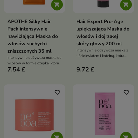


APOTHE Silky Hair
Hair Expert Pro-Age
Pack intensywnie
upiększająca Maska do
nawilżająca Maska do
włosów i dojrzałej
włosów suchych i
skóry głowy 200 ml
zniszczonych 35 ml
Intensywnie odżywcza maska z
liściokwiatem i kofeiną, która
Intensywnie odżywcza maska do
wzmacnia włosy, przywraca im
włosów w formie czepka, która
sprężystość, miękkość i
7,54 £
9,72 £
nawilża, regeneruje zniszczone
jedwabistą gładkość już po
pasma i nadaje im miękkość oraz
pierwszym użyciu
blask
favorite_border
favorite_border

