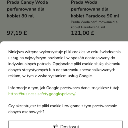
Prada Candy Woda
Prada Woda
perfumowana dla
perfumowana dla
kobiet 80 ml
kobiet Paradoxe 90 ml
Prada Woda perfumowana dla
kobiet Paradoxe 90 ml
97,19 £
121,00 £
Pokazano 1-4 z 4 pozycji
Niniejsza witryna wykorzystuje pliki cookies w celu świadczenia
P
usług na najwyższym poziomie i w sposób dostosowany do
indywidualnych potrzeb. Opcjonalne pliki cookie służą zbieraniu
danych statystycznych lub dostarczaniu spersonalizowanych
Pax Moly
reklam, w tym z wykorzystaniem usług Google.
Parnell
Informacje o tym, jak Google przetwarza dane, znajdziesz tutaj:
Poppy Head
https://business.safety.google/privacy/
.
Purito
Czy akceptujesz te pliki cookie i związane z tym przetwarzanie
P.Calm
danych osobowych?
Paco Rabanne
tune
Dostosuj