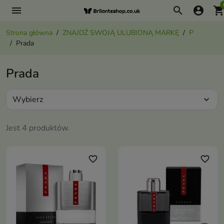
menu
search
account_circle
shopping_ca
Strona główna
ZNAJDŹ SWOJĄ ULUBIONĄ MARKĘ
P
Prada
Prada
Wybierz
expand_more
Jest 4 produktów.
favorite_border
favorite_border