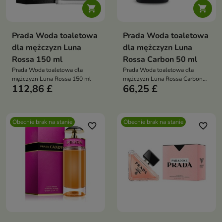


Prada Woda toaletowa
Prada Woda toaletowa
dla mężczyzn Luna
dla mężczyzn Luna
Rossa 150 ml
Rossa Carbon 50 ml
Prada Woda toaletowa dla
Prada Woda toaletowa dla
mężczyzn Luna Rossa 150 ml
mężczyzn Luna Rossa Carbon
112,86 £
66,25 £
50 ml
Obecnie brak na stanie
Obecnie brak na stanie
favorite_border
favorite_border