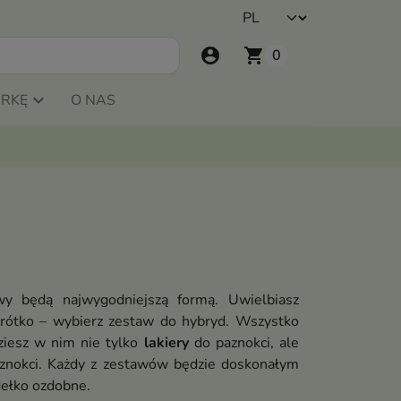
account_circle
shopping_cart
0
ARKĘ
O NAS
y będą najwygodniejszą formą. Uwielbiasz
krótko – wybierz zestaw do hybryd. Wszystko
dziesz w nim nie tylko
lakiery
do paznokci, ale
znokci. Każdy z zestawów będzie doskonałym
dełko ozdobne.