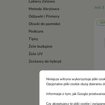
Lakiery Żelowe
Jest 3
Metoda Akrylowa
Odżywki i Primery
-35
Oliwki do paznokci
Pedicure
Tipsy
Żele budujace
Żele UV
Zestawy do hybryd
Niniejsza witryna wykorzystuje pliki c
Opcjonalne pliki cookie służą zbierani
Neo
Top
Informacje o tym, jak Google przetwarza 
Zest
hyb
Czy akceptujesz te pliki cookie i związ