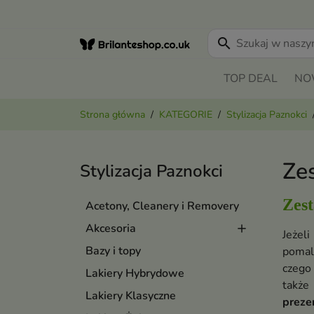
search
TOP DEAL
NO
Strona główna
KATEGORIE
Stylizacja Paznokci
Ze
Stylizacja Paznokci
Zes
Acetony, Cleanery i Removery
Akcesoria
Jeżel
Bazy i topy
poma
czego
Lakiery Hybrydowe
także
Lakiery Klasyczne
preze