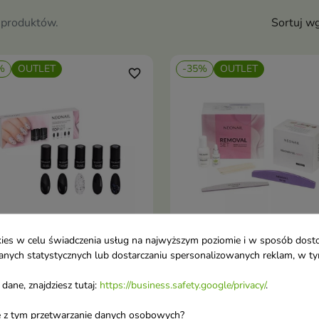
 produktów.
Sortuj wg
%
OUTLET
-35%
OUTLET
favorite_border
ookies w celu świadczenia usług na najwyższym poziomie i w sposób dos
u danych statystycznych lub dostarczaniu spersonalizowanych reklam, w 
Nail Must Have Zestaw
NeoNail Zestaw do ściąga
Dodaj do koszyka
Dodaj do koszy


ów hybrydowych 5x3 ml
hybrydy 3w1 I Simple
dane, znajdziesz tutaj:
https://business.safety.google/privacy/
.
aw to pakiet pięciu topów
Zestaw do usuwania hybry
rydowych
ane z tym przetwarzanie danych osobowych?