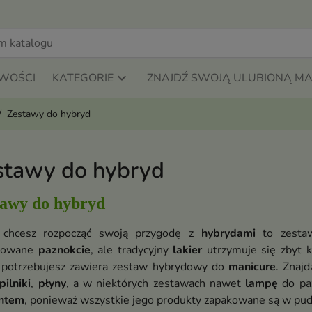
WOŚCI
KATEGORIE
ZNAJDŹ SWOJĄ ULUBIONĄ M
Zestawy do hybryd
stawy do hybryd
tawy do hybryd
i chcesz rozpocząć swoją przygodę z
hybrydami
to zestaw
lowane
paznokcie
, ale tradycyjny
lakier
utrzymuje się zbyt 
 potrzebujesz zawiera zestaw hybrydowy do
manicure
. Znaj
pilniki
,
płyny
, a w niektórych zestawach nawet
lampę
do pa
ntem
, ponieważ wszystkie jego produkty zapakowane są w pu