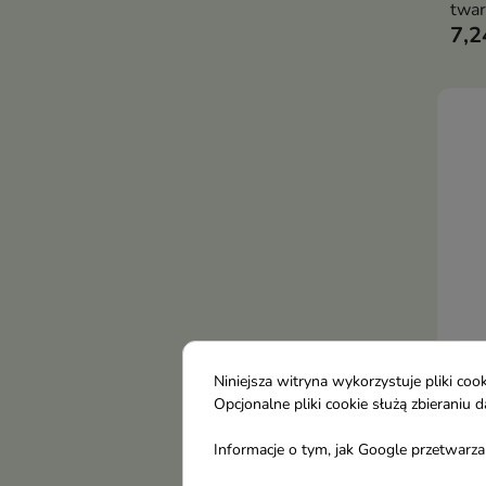
twar
7,2
skut
usuw
nadm
dbaj
skór
Niniejsza witryna wykorzystuje pliki c
AA 
Opcjonalne pliki cookie służą zbierani
pod 
Informacje o tym, jak Google przetwarza 
zmar
15 