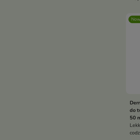
Now
Der
do t
50 
Lekk
codz