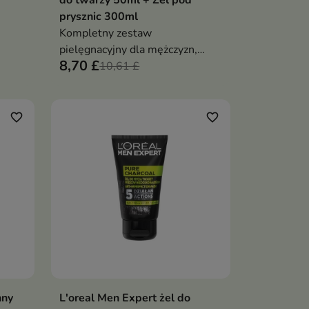
do twarzy 50ml + Żel pod
prysznic 300ml
Kompletny zestaw
pielęgnacyjny dla mężczyzn,
8,70 £
za,
który zapewnia oczyszczenie,
10,61 £
nawilżenie, ochronę i
długotrwałą świeżość każdego
muła
dnia
favorite_border
favorite_border
ie
owany
nny
L'oreal Men Expert żel do
ka
Dodaj do koszyka
