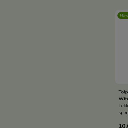
Now
Tołp
Wit
Lekk
spec
deli
10,