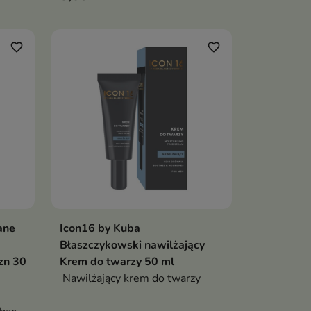
favorite_border
favorite_border
ane
Icon16 by Kuba
ka
Dodaj do koszyka

Błaszczykowski nawilżający
zn 30
Krem do twarzy 50 ml
Nawilżający krem do twarzy