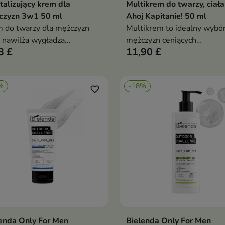
talizujący krem dla
Multikrem do twarzy, ciała 
czyzn 3w1 50 ml
Ahoj Kapitanie! 50 ml
 do twarzy dla mężczyzn
Multikrem to idealny wybór
nawilża wygładza
mężczyzn ceniących
3 £
11,90 £
talizuje 94 procent natury
funkcjonalność i prostotę w
ński kwas hialuronowy
codziennej pielęgnacji
o shea pantenol roślinna
%
-18%
yna szybkie wchłanianie
favorite_border
enda Only For Men
Bielenda Only For Men