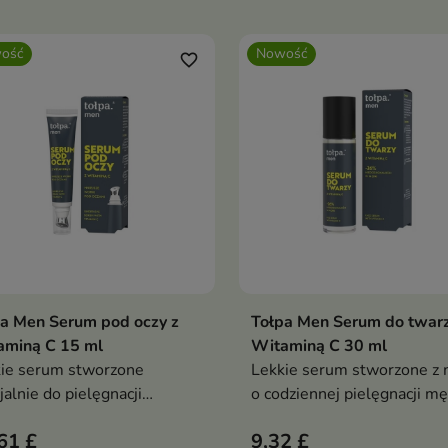
ość
Nowość
favorite_border
a Men Serum pod oczy z
Tołpa Men Serum do twarz
Dodaj do koszyka
Dodaj do koszy


aminą C 15 ml
Witaminą C 30 ml
ie serum stworzone
Lekkie serum stworzone z 
jalnie do pielęgnacji
o codziennej pielęgnacji mę
katnej skóry wokół oczu.
skóry.
61 £
9,32 £