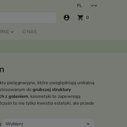
account_circle
shopping_cart
0
ARKĘ
O NAS
n
ty pielęgnacyjne, które uwzględniają unikalną
dostosowanym do
grubszej struktury
ch z goleniem
, kosmetyki te zapewniają
zyzn to nie tylko kwestia estetyki, ale przede
Wybierz
:
expand_more