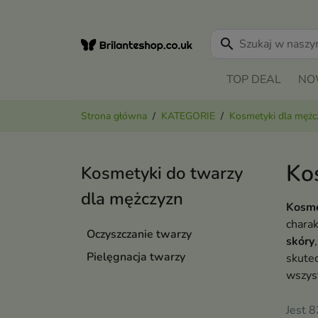
search
TOP DEAL
NO
Strona główna
KATEGORIE
Kosmetyki dla mężc
Ko
Kosmetyki do twarzy
dla mężczyzn
Kosme
chara
Oczyszczanie twarzy
skóry
Pielęgnacja twarzy
skutec
wszyst
Jest 