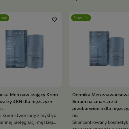
ość
Nowość
favorite_border
mika Men nawilżający Krem
Dermika Men zaawansow
Dodaj do koszyka
Dodaj do koszy


warzy 48H dla mężczyzn
Serum na zmarszczki i
ml
przebarwienia dla mężczy
i krem stworzony z myślą o
ml
iennej pielęgnacji męskiej
Skoncentrowany kosmetyk