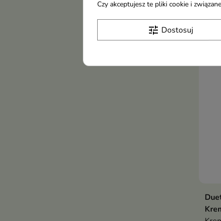
Czy akceptujesz te pliki cookie i związ
Krem
wiel
tune
Dostosuj
11,
mężc
zmęc
i na
oczu
Duet
Krem