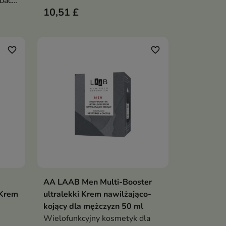
ebach
10,51 £
favorite_border
favorite_border
AA LAAB Men Multi-Booster
ka
Dodaj do koszyka

 Krem
ultralekki Krem nawilżająco-
kojący dla mężczyzn 50 ml
Wielofunkcyjny kosmetyk dla