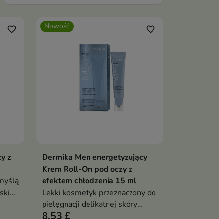
Nowość
favorite_border
favorite_border
y z
Dermika Men energetyzujący
ka
Dodaj do koszyka

Krem Roll-On pod oczy z
myślą
efektem chłodzenia 15 ml
skiej
Lekki kosmetyk przeznaczony do
pielęgnacji delikatnej skóry
8,53 £
wokół oczu.