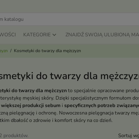
WOŚCI
KATEGORIE
ZNAJDŹ SWOJĄ ULUBIONĄ M
zyzn
Kosmetyki do twarzy dla mężczyzn
smetyki do twarzy dla mężczyz
tyki do twarzy dla mężczyzn
to specjalnie opracowane produk
kterystykę męskiej skóry. Dzięki specjalistycznym formułom 
,
większej produkcji sebum
i
specyficznych potrzeb związany
zną pielęgnację i ochronę. Nowoczesna pielęgnacja twarzy mężc
kim dbałość o zdrowie i komfort skóry na co dzień.
82 produktów.
Sortuj wg