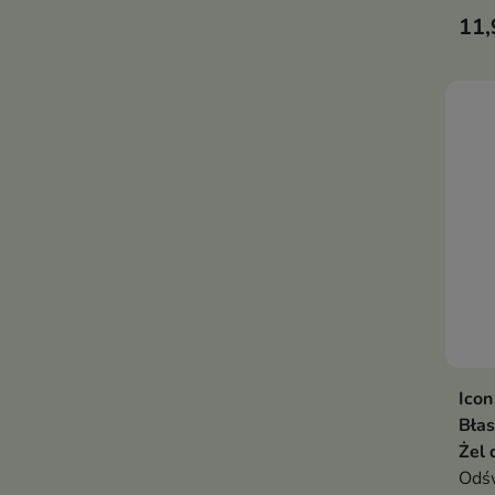
skór
11,
Ico
Błas
Żel 
Odśw