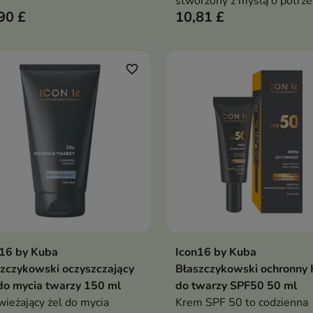
y
stworzony z myślą o potrz
90 £
10,81 £
męskiej skóry.
favorite_border
n16 by Kuba
Icon16 by Kuba
Dodaj do koszyka
Dodaj do koszy


zczykowski oczyszczający
Błaszczykowski ochronny
do mycia twarzy 150 ml
do twarzy SPF50 50 ml
ieżający żel do mycia
Krem SPF 50 to codzienna