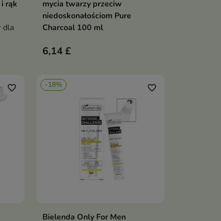
i rąk
mycia twarzy przeciw
niedoskonałościom Pure
 dla
Charcoal 100 ml
6,14 £
-18%
favorite_border
favorite_border
Bielenda Only For Men