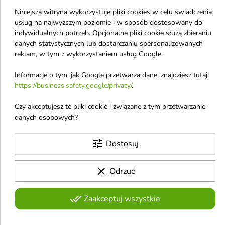
zastosowanie w codziennym życiu każdego człowieka.
Niniejsza witryna wykorzystuje pliki cookies w celu świadczenia
Regularne stosowanie kremów jest niezbędne po każdym
usług na najwyższym poziomie i w sposób dostosowany do
myciu rąk, aby uzupełnić utracone nawilżenie. W
indywidualnych potrzeb. Opcjonalne pliki cookie służą zbieraniu
danych statystycznych lub dostarczaniu spersonalizowanych
środowisku domowym
pielęgnacja dłoni
obejmuje
reklam, w tym z wykorzystaniem usług Google.
również ochronę przed detergentami podczas sprzątania.
Informacje o tym, jak Google przetwarza dane, znajdziesz tutaj:
Osoby pracujące w branży beauty, gdzie dłonie są
https://business.safety.google/privacy/
.
narzędziem pracy, potrzebują intensywnej
regeneracji.
Kremy do rąk
z wysoką zawartością
Czy akceptujesz te pliki cookie i związane z tym przetwarzanie
składników aktywnych pomagają przywrócić skórze
danych osobowych?
właściwy stan, co jest idealnym dopełnieniem dla
zabiegów takich jak profesjonalna
stylizacja paznokci
. W
tune
Dostosuj
warunkach zewnętrznych niezbędna jest też
ochrona
dłoni
przed mrozem i wiatrem.
clear
Odrzuć
Jakie korzyści daje regularna pielęgnacja?
done_all
Zaakceptuj wszystkie
Systematyczna dbałość o ręce zapobiega przedwczesnemu
starzeniu się skóry i powstawaniu