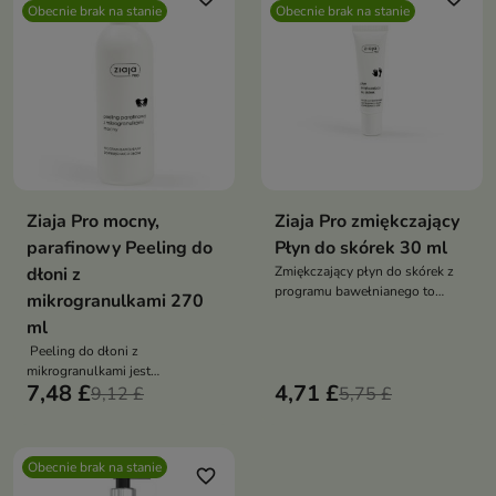
Obecnie brak na stanie
Obecnie brak na stanie
Ziaja Pro mocny,
Ziaja Pro zmiękczający
parafinowy Peeling do
Płyn do skórek 30 ml
dłoni z
Zmiękczający płyn do skórek z
programu bawełnianego to
mikrogranulkami 270
produkt przeznaczony do
ml
pielęgnacji dłoni oraz stóp
Peeling do dłoni z
mikrogranulkami jest
7,48 £
4,71 £
skutecznym produktem, który
9,12 £
5,75 £
pozwoli Ci zadbać o gładkość i
miękkość skóry dłoni
Obecnie brak na stanie
favorite_border