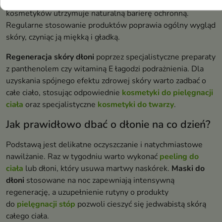
przebarwień.
Nawilżanie dłoni
za pomocą odpowiednich
kosmetyków utrzymuje naturalną barierę ochronną.
Regularne stosowanie produktów poprawia ogólny wygląd
skóry, czyniąc ją miękką i gładką.
Regeneracja skóry dłoni
poprzez specjalistyczne preparaty
z panthenolem czy witaminą E łagodzi podrażnienia. Dla
uzyskania spójnego efektu zdrowej skóry warto zadbać o
całe ciało, stosując odpowiednie
kosmetyki do pielęgnacji
ciała
oraz specjalistyczne
kosmetyki do twarzy
.
Jak prawidłowo dbać o dłonie na co dzień?
Podstawą jest delikatne oczyszczanie i natychmiastowe
nawilżanie. Raz w tygodniu warto wykonać
peeling do
ciała
lub dłoni, który usuwa martwy naskórek.
Maski do
dłoni
stosowane na noc zapewniają intensywną
regenerację, a uzupełnienie rutyny o produkty
do
pielęgnacji stóp
pozwoli cieszyć się jedwabistą skórą
całego ciała.