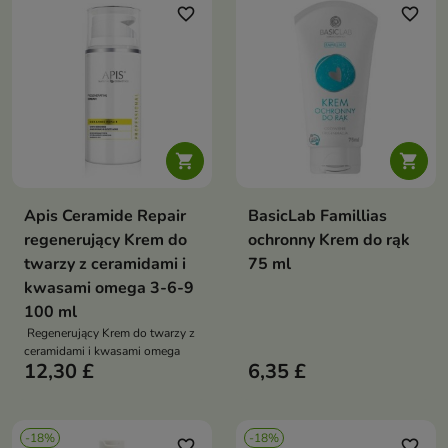
który szybko przywraca dłoniom
favorite_border
favorite_border
gładkość, nawilżenie i
odporność na czynniki
zewnętrzne – nawet przy bardzo
wymagającej, wrażliwej skórze


Apis Ceramide Repair
BasicLab Famillias
regenerujący Krem do
ochronny Krem do rąk
twarzy z ceramidami i
75 ml
kwasami omega 3-6-9
100 ml
Regenerujący Krem do twarzy z
ceramidami i kwasami omega
12,30 £
6,35 £
-18%
-18%
favorite_border
favorite_border