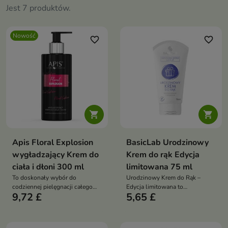
Jest 7 produktów.
Nowość
favorite_border
favorite_border


Apis Floral Explosion
BasicLab Urodzinowy
wygładzający Krem do
Krem do rąk Edycja
ciała i dłoni 300 ml
limitowana 75 ml
To doskonały wybór do
Urodzinowy Krem do Rąk –
codziennej pielęgnacji całego
Edycja limitowana to
9,72 £
5,65 £
ciała i dłoni dla osób, które cenią
regenerujący krem o działaniu
skuteczne działanie oraz
kojącym i ochronnym,
długotrwały, elegancki zapach.
stworzony z okazji 8-lecia marki.
Działa jak intensywny kompres,