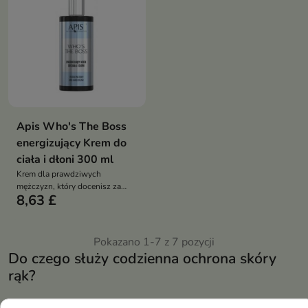
Apis Who's The Boss
energizujący Krem do
ciała i dłoni 300 ml
Krem dla prawdziwych
mężczyzn, który docenisz za
8,63 £
uniwersalność oraz szybkość
działania
Pokazano 1-7 z 7 pozycji
Do czego służy codzienna ochrona skóry
rąk?
Kosmetyki do pielęgnacji dłoni
znajdują szerokie