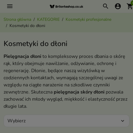
menu
search
account_circle
shopping_ca
Strona główna
KATEGORIE
Kosmetyki profesjonalne
Kosmetyki do dłoni
Kosmetyki do dłoni
Pielęgnacja dłoni
to kompleksowy proces dbania o skórę
rąk, który obejmuje nawilżanie, odżywianie, ochronę i
regenerację. Dłonie, będące naszą wizytówką w
codziennych kontaktach, wymagają szczególnej uwagi ze
względu na ciągłe narażenie na szkodliwe czynniki
zewnętrzne. Skuteczna
pielęgnacja skóry dłoni
pozwala
zachować ich młody wygląd, miękkość i elastyczność przez
długie lata.
Wybierz
expand_more