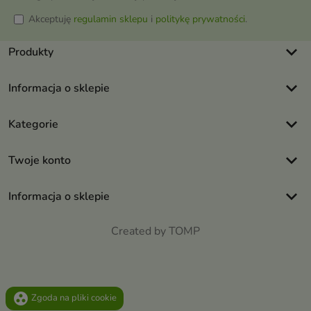
Akceptuję
regulamin sklepu
i
politykę prywatności
.
keyboard_arrow_down
Produkty
keyboard_arrow_down
Informacja o sklepie
keyboard_arrow_down
Kategorie
keyboard_arrow_down
Twoje konto
keyboard_arrow_down
Informacja o sklepie
Created by TOMP
group_work
Zgoda na pliki cookie