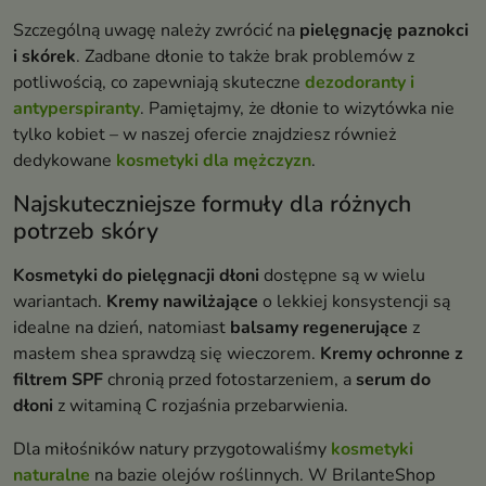
Szczególną uwagę należy zwrócić na
pielęgnację paznokci
i skórek
. Zadbane dłonie to także brak problemów z
potliwością, co zapewniają skuteczne
dezodoranty i
antyperspiranty
. Pamiętajmy, że dłonie to wizytówka nie
tylko kobiet – w naszej ofercie znajdziesz również
dedykowane
kosmetyki dla mężczyzn
.
Najskuteczniejsze formuły dla różnych
potrzeb skóry
Kosmetyki do pielęgnacji dłoni
dostępne są w wielu
wariantach.
Kremy nawilżające
o lekkiej konsystencji są
idealne na dzień, natomiast
balsamy regenerujące
z
masłem shea sprawdzą się wieczorem.
Kremy ochronne z
filtrem SPF
chronią przed fotostarzeniem, a
serum do
dłoni
z witaminą C rozjaśnia przebarwienia.
Dla miłośników natury przygotowaliśmy
kosmetyki
naturalne
na bazie olejów roślinnych. W BrilanteShop