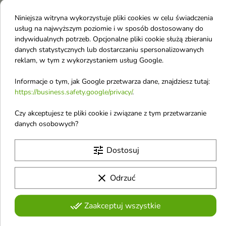
Odżywka stworzona z myślą o
włosów zniszczonych,
włosach cienkich, delikatnych i
Niniejsza witryna wykorzystuje pliki cookies w celu świadczenia
osłabionych i wymagających
8,53 £
8,53 £
pozbawionych objętości
odbudowy.
usług na najwyższym poziomie i w sposób dostosowany do
indywidualnych potrzeb. Opcjonalne pliki cookie służą zbieraniu
danych statystycznych lub dostarczaniu spersonalizowanych
Nowość
Nowość
favorite_border
favorite_border
reklam, w tym z wykorzystaniem usług Google.
Informacje o tym, jak Google przetwarza dane, znajdziesz tutaj:
https://business.safety.google/privacy/
.
Czy akceptujesz te pliki cookie i związane z tym przetwarzanie
danych osobowych?


tune
Dostosuj
Ecoforia Hair Euphoria
Ecoforia Aqua Moist
Odżywka przeciw
nawilżająca Odżywka
clear
Odrzuć
wypadaniu włosów
do włosów 400 ml
400 ml
Intensywnie nawilża, wygładza
done_all
Zaakceptuj wszystkie
oraz ułatwia rozczesywanie, nie
Odżywka przeznaczona do
obciążając przy tym pasm.
pielęgnacji włosów osłabionych