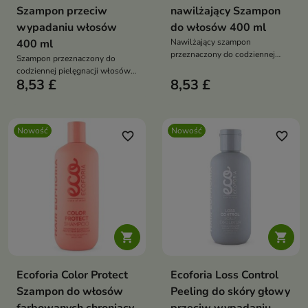
Szampon przeciw
nawilżający Szampon
wypadaniu włosów
do włosów 400 ml
400 ml
Nawilżający szampon
przeznaczony do codziennej
Szampon przeznaczony do
pielęgnacji włosów suchych,
codziennej pielęgnacji włosów
odwodnionych i pozbawionych
8,53 £
8,53 £
osłabionych i skłonnych do
blasku.
wypadania.
Nowość
Nowość
favorite_border
favorite_border


Ecoforia Color Protect
Ecoforia Loss Control
Szampon do włosów
Peeling do skóry głowy