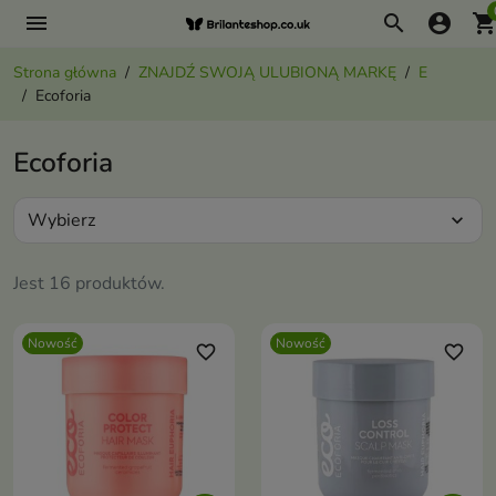
menu
search
account_circle
shopping_ca
Strona główna
ZNAJDŹ SWOJĄ ULUBIONĄ MARKĘ
E
Ecoforia
Ecoforia
Wybierz
expand_more
Jest 16 produktów.
Nowość
Nowość
favorite_border
favorite_border