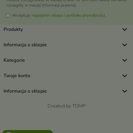
szczegóły w naszej informacji prawnej.
Akceptuję
regulamin sklepu
i
politykę prywatności
.
keyboard_arrow_down
Produkty
keyboard_arrow_down
Informacja o sklepie
keyboard_arrow_down
Kategorie
keyboard_arrow_down
Twoje konto
keyboard_arrow_down
Informacja o sklepie
Created by TOMP