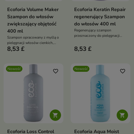
Ecoforia Volume Maker
Ecoforia Keratin Repair
Szampon do włosów
regenerujący Szampon
zwiększający objętość
do włosów 400 ml
400 ml
Regenerujący szampon
przeznaczony do pielęgnacji
Szampon opracowany z myślą o
włosów zniszczonych,
pielęgnacji włosów cienkich,
osłabionych i podatnych na
8,53 £
8,53 £
delikatnych i pozbawionych
łamanie.
objętości.
Nowość
Nowość
favorite_border
favorite_border


Ecoforia Loss Control
Ecoforia Aqua Moist