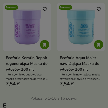
Nowość
Nowość
favorite_border
favorite_border


Ecoforia Keratin Repair
Ecoforia Aqua Moist
regenerująca Maska do
nawilżająca Maska do
włosów 200 ml
włosów 200 ml
Intensywnie odbudowująca
Intensywnie nawilżająca maska
maska przeznaczona do włosów
stworzona z myślą o włosach
7,54 £
7,54 £
zniszczonych, osłabionych i
suchych, matowych i
wymagających wzmocnienia.
odwodnionych.
Pokazano 1-16 z 16 pozycji
E