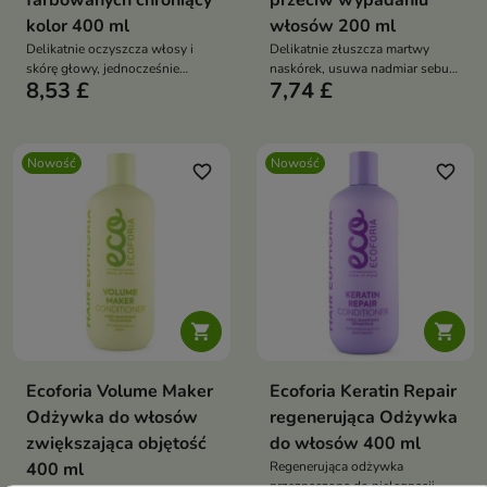
farbowanych chroniący
przeciw wypadaniu
kolor 400 ml
włosów 200 ml
Delikatnie oczyszcza włosy i
Delikatnie złuszcza martwy
skórę głowy, jednocześnie
naskórek, usuwa nadmiar sebum
8,53 £
7,74 £
pomagając chronić
oraz pozostałości kosmetyków
intensywność koloru przed
do stylizacji
przedwczesnym blaknięciem.
Nowość
Nowość
favorite_border
favorite_border


Ecoforia Volume Maker
Ecoforia Keratin Repair
Odżywka do włosów
regenerująca Odżywka
zwiększająca objętość
do włosów 400 ml
400 ml
Regenerująca odżywka
przeznaczona do pielęgnacji