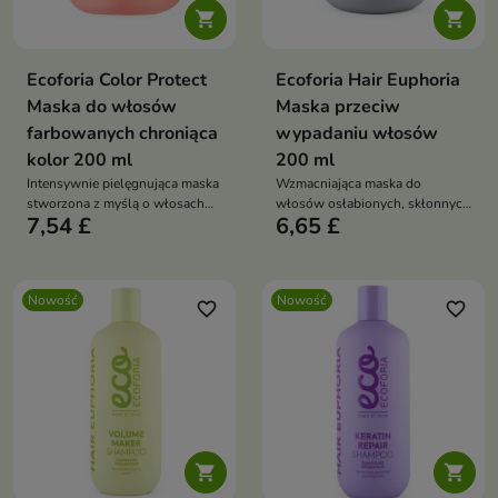


Ecoforia Color Protect
Ecoforia Hair Euphoria
Maska do włosów
Maska przeciw
farbowanych chroniąca
wypadaniu włosów
kolor 200 ml
200 ml
Intensywnie pielęgnująca maska
Wzmacniająca maska do
stworzona z myślą o włosach
włosów osłabionych, skłonnych
7,54 £
6,65 £
po koloryzacji
do wypadania i utraty gęstości.
Nowość
Nowość
favorite_border
favorite_border

