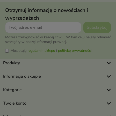
Otrzymuj informację o nowościach i
wyprzedażach
Możesz zrezygnować w każdej chwili. W tym celu należy odnaleźć
szczegóły w naszej informacji prawnej.
Akceptuję
regulamin sklepu
i
politykę prywatności
.
keyboard_arrow_down
Produkty
keyboard_arrow_down
Informacja o sklepie
keyboard_arrow_down
Kategorie
keyboard_arrow_down
Twoje konto