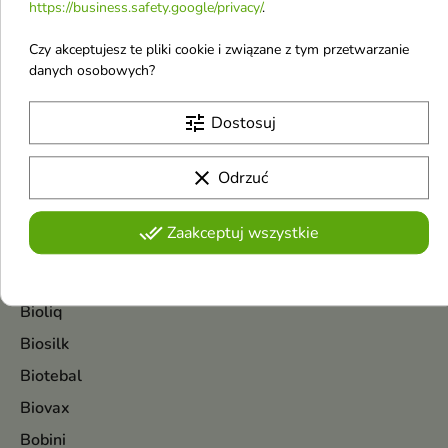
https://business.safety.google/privacy/
.
Biała Perła
Czy akceptujesz te pliki cookie i związane z tym przetwarzanie
Biały Jeleń
danych osobowych?
BIC
Bielenda
tune
Dostosuj
Bielenda Professional
clear
Odrzuć
Bio Olja
Biodance
done_all
Zaakceptuj wszystkie
Bioderma
BioElixire
Bioliq
Biosilk
Biotebal
Biovax
Bobini