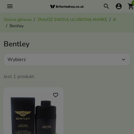
menu
search
account_circle
shopping_ca
Strona główna
ZNAJDŹ SWOJĄ ULUBIONĄ MARKĘ
B
Bentley
Bentley
Wybierz
expand_more
Jest 1 produkt.
favorite_border