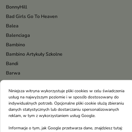
BonnyHill
Bad Girls Go To Heaven
Balea
Balenciaga
Bambino
Bambino Artykuły Szkolne
Bandi
Barwa
BasicLab
Niniejsza witryna wykorzystuje pliki cookies w celu świadczenia
Baśka
usług na najwyższym poziomie i w sposób dostosowany do
Batiste
indywidualnych potrzeb. Opcjonalne pliki cookie służą zbieraniu
danych statystycznych lub dostarczaniu spersonalizowanych
BE BIO Ewa Chodakowska
reklam, w tym z wykorzystaniem usług Google.
Beauty of Joseon
Informacje o tym, jak Google przetwarza dane, znajdziesz tutaj:
Bentley