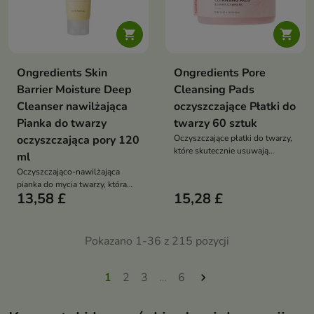


Ongredients Skin
Ongredients Pore
Barrier Moisture Deep
Cleansing Pads
Cleanser nawilżająca
oczyszczające Płatki do
Pianka do twarzy
twarzy 60 sztuk
oczyszczająca pory 120
Oczyszczające płatki do twarzy,
które skutecznie usuwają
ml
makijaż, nawilżają skórę i
Oczyszczająco-nawilżająca
przywracają jej świeży,
pianka do mycia twarzy, która
promienny wygląd
13,58 £
15,28 £
skutecznie usuwa
zanieczyszczenia, reguluje
sebum i wspiera regenerację
skóry, pozostawiając ją miękką i
Pokazano 1-36 z 215 pozycji
komfortową
1
2
3
…
6
