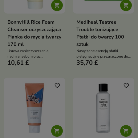


BonnyHill Rice Foam
Mediheal Teatree
Cleanser oczyszczająca
Trouble tonizujące
Pianka do mycia twarzy
Płatki do twarzy 100
170 ml
sztuk
Usuwa zanieczyszczenia,
Nasączone esencją płatki
nadmiar sebum oraz
pielęgnacyjne przeznaczone do
10,61 £
35,70 £
pozostałości makijażu,
codziennej pielęgnacji skóry
jednocześnie dbając o komfort
mieszanej, tłustej oraz
skóry
problematycznej.
favorite_border
favorite_border

