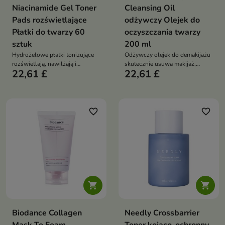
Niacinamide Gel Toner
Cleansing Oil
Pads rozświetlające
odżywczy Olejek do
Płatki do twarzy 60
oczyszczania twarzy
sztuk
200 ml
Hydrożelowe płatki tonizujące
Odżywczy olejek do demakijażu
rozświetlają, nawilżają i
skutecznie usuwa makijaż,
22,61 £
22,61 £
wspierają wyrównanie kolorytu
sebum i zanieczyszczenia,
skóry matowej oraz z
pozostawiając skórę gładką oraz
przebarwieniami. Formuła z
miękką. Formuła z naturalnymi
niacynamidem 20 000 ppm,
olejami, ekstraktem z kolagenu
wodą ananasową 107 800 ppm,
100 ppb i kompleksem
favorite_border
favorite_border
glutationem i kompleksem
peptydów wspiera elastyczność,
kwasu hialuronowego wygładza
regenerację i komfort skóry
oraz przywraca cerze promienny
wygląd


Biodance Collagen
Needly Crossbarrier