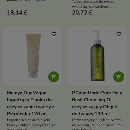
Tonizujące płatki do twarzy
zaczerwienienia i wspiera
wspierają rozświetlenie,
pielęgnację skóry
18,14 £
20,72 £
wygładzenie i wyrównanie
problematycznej. Formuła z
kolorytu skóry. Formuła z
pstrolistką sercowatą, aloesem,
niacynamidem, witaminą C,
wąkrotą azjatycką, zieloną
pantenolem, witaminą E,
herbatą i drzewem herbacianym
kwasem LHA i kwasem
favorite_border
favorite_border
nawilża, odświeża i wspiera
traneksamowym pomaga
regenerację cery
redukować przebarwienia,
niedoskonałości oraz
widoczność porów


Ma:nyo Our Vegan
P.Calm UnderPore Holy
łagodząca Pianka do
Basil Cleansing Oil
oczyszczania twarzy z
oczyszczający Olejek
Pstrolistką 120 ml
do twarzy 190 ml
Łagodząca pianka do mycia
Oczyszczający olejek do twarzy
twarzy delikatnie oczyszcza, koi
usuwa makijaż, nadmiar sebum i