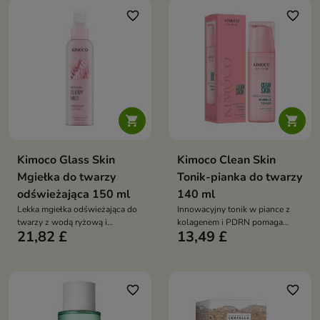
probiotykami, ceramidem NP i
salicylowym, kwasem
favorite_border
favorite_border
centellą pomaga wzmacniać
hialuronowym, pantenolem i
barierę ochronną oraz koić
alantoiną koi, nawilża oraz
podrażnienia
wspiera komfort skóry
problematycznej


Kimoco Glass Skin
Kimoco Clean Skin
Mgiełka do twarzy
Tonik-pianka do twarzy
odświeżająca 150 ml
140 ml
Lekka mgiełka odświeżająca do
Innowacyjny tonik w piance z
twarzy z wodą ryżową i
kolagenem i PDRN pomaga
21,82 £
13,49 £
ekstraktem Yuzu, która pomaga
nawilżać, wygładzać oraz
nawilżać, odświeżać oraz
wspierać elastyczność skóry,
przywracać skórze promienny
pozostawiając ją miękką,
wygląd
promienną i odświeżoną
favorite_border
favorite_border