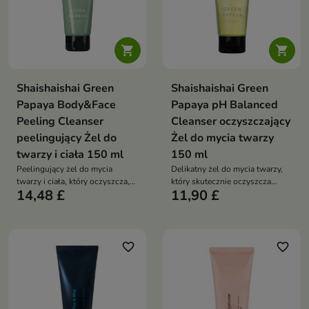


Shaishaishai Green
Shaishaishai Green
Papaya Body&Face
Papaya pH Balanced
Peeling Cleanser
Cleanser oczyszczający
peelingujący Żel do
Żel do mycia twarzy
twarzy i ciała 150 ml
150 ml
Peelingujący żel do mycia
Delikatny żel do mycia twarzy,
twarzy i ciała, który oczyszcza,
który skutecznie oczyszcza
14,48 £
11,90 £
wygładza skórę i pomaga
skórę, wygładza ją i przywraca
regulować wydzielanie sebum,
jej naturalny blask bez uczucia
pozostawiając ją świeżą i miękką
ściągnięcia
favorite_border
favorite_border