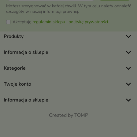
Możesz zrezygnować w każdej chwili. W tym celu należy odnaleźć
szczegóły w naszej informacji prawnej.
Akceptuję
regulamin sklepu
i
politykę prywatności
.
keyboard_arrow_down
Produkty
keyboard_arrow_down
Informacja o sklepie
keyboard_arrow_down
Kategorie
keyboard_arrow_down
Twoje konto
keyboard_arrow_down
Informacja o sklepie
Created by TOMP