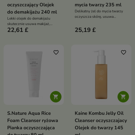
oczyszczający Olejek
mycia twarzy 235 ml
do demakijażu 240 ml
Delikatny żel do mycia twarzy
oczyszcza skórę, usuwa
Lekki olejek do demakijażu
zanieczyszczenia i wspiera
skutecznie usuwa makijaż,
pielęgnację cery
22,61 £
25,19 £
sebum i zanieczyszczenia,
problematycznej. Formuła z
jednocześnie pielęgnując skórę.
saponinami, kwasem
Formuła z oliwą z oliwek,
salicylowym i gliceryną pomaga
olejem tsubaki, ryżowym, jojoba,
oczyszczać pory, wygładzać
arganowym i z pestek winogron
favorite_border
favorite_border
skórę i ograniczać uczucie
odżywia, zmiękcza oraz chroni
ściągnięcia po myciu
przed przesuszeniem


S.Nature Aqua Rice
Kaine Kombu Jelly Oil
Foam Cleanser ryżowa
Cleanser oczyszczajacy
Pianka oczyszczająca
Olejek do twarzy 145