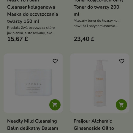
Mask To Foam
Toner kojąco-ochronny
Cleanser kolagenowa
Toner do twarzy 200
Maska do oczyszczania
ml
twarzy 150 ml
Mleczny toner do twarzy koi,
nawilża i natychmiastowo
Produkt 2w1 oczyszcza skórę
przywraca skórze uczucie
jak pianka, a stosowany jako
komfortu. Formuła z ceramidem
15,67 £
23,40 £
ekspresowa maska pomaga
NP, cholesterolem, pantenolem,
wygładzić i odświeżyć cerę.
wąkrotą azjatycką, alantoiną i
Formuła z ekstraktem z
skwalanem wzmacnia barierę
kolagenu, kwasem
hydrolipidową oraz wspiera
hialuronowym, niacynamidem,
favorite_border
favorite_border
regenerację skóry suchej i
kaolinem i peptydem wspiera
wrażliwej
nawilżenie, elastyczność oraz
miękkość skóry


Needly Mild Cleansing
Fraijour Alchemic
Balm delikatny Balsam
Ginsenoside Oil to