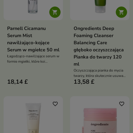


Parnell Cicamanu
Ongredients Deep
Serum Mist
Foaming Cleanser
nawilżająco-kojące
Balancing Care
Serum w mgiełce 50 ml
głęboko oczyszczająca
Łagodząco-nawilżające serum w
Pianka do twarzy 120
formie mgiełki, które koi
ml
podrażnienia, wspiera
Oczyszczająca pianka do mycia
regenerację i pomaga utrzymać
twarzy, która skutecznie usuwa
skórę w dobrej kondycji,
18,14 £
13,58 £
zanieczyszczenia, reguluje
zapewniając jej komfort i
wydzielanie sebum i wspiera
świeżość
redukcję niedoskonałości,
pozostawiając skórę świeżą i
gładką
favorite_border
favorite_border