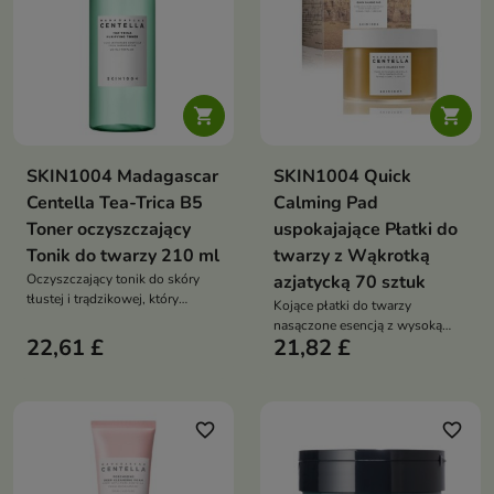


SKIN1004 Madagascar
SKIN1004 Quick
Centella Tea-Trica B5
Calming Pad
Toner oczyszczający
uspokajające Płatki do
Tonik do twarzy 210 ml
twarzy z Wąkrotką
Oczyszczający tonik do skóry
azjatycką 70 sztuk
tłustej i trądzikowej, który
Kojące płatki do twarzy
pomaga regulować sebum,
nasączone esencją z wysoką
łagodzić stany zapalne i
22,61 £
21,82 £
zawartością Centella Asiatica,
wspierać redukcję
które pomagają łagodzić
niedoskonałości
podrażnienia, zaczerwienienia i
wspierają nawilżenie skóry
favorite_border
favorite_border