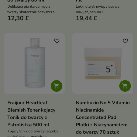
do twarzy 80 ml
ml
Delikatna pianka do mycia
Lekki olejek myjący usuwa
twarzy skutecznie oczyszcza
makijaż, sebum i
12,30 £
19,44 £
skórę z sebum i zanieczyszczeń,
zanieczyszczenia, wspierając
nie naruszając jej bariery
łagodne dwuetapowe
ochronnej. Formuła z ekstraktem
oczyszczanie twarzy. Formuła z
z ryżu, pestek dyni i fasoli azuki
olejem jojoba, olejem
odżywia, nawilża, wygładza i
słonecznikowym, pantenolem,
favorite_border
favorite_border
wspiera komfort skóry wrażliwej
figą, wąkrotą azjatycką, kwasem
hialuronowym i ceramidem NP
nawilża, koi i wygładza skórę


Fraijour Heartleaf
Numbuzin No.5 Vitamin
Blemish Toner kojacy
Niacinamide
Tonik do twarzy z
Concentrated Pad
Pstrolistką 500 ml
Płatki z Niacynamidem
Kojący tonik do twarzy łagodzi
do twarzy 70 sztuk
podrażnienia, zmniejsza