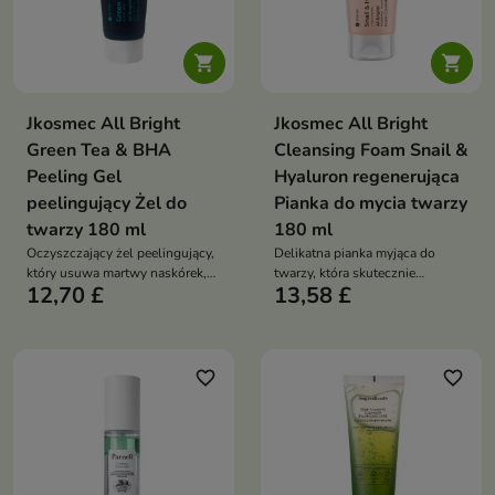


Jkosmec All Bright
Jkosmec All Bright
Green Tea & BHA
Cleansing Foam Snail &
Peeling Gel
Hyaluron regenerująca
peelingujący Żel do
Pianka do mycia twarzy
twarzy 180 ml
180 ml
Oczyszczający żel peelingujący,
Delikatna pianka myjąca do
który usuwa martwy naskórek,
twarzy, która skutecznie
12,70 £
13,58 £
wygładza skórę i przywraca jej
oczyszcza skórę, jednocześnie
świeżość oraz blask
nawilżając ją i chroniąc przed
podrażnieniami.
favorite_border
favorite_border