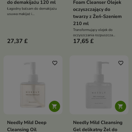
do demakijażu 120 ml
Foam Cleanser Olejek
Łagodny balsam do demakijażu
oczyszczający do
usuwa makijaż i
twarzy z Żeń-Szeniem
zanieczyszczenia, jednocześnie
210 ml
zmiękczając, wygładzając i
pielęgnując skórę. Formuła z
Transformujący olejek do
olejem z nasion kamelii, olejem
oczyszczania rozpuszcza
27,37 £
17,65 £
jojoba, arganowym, z pestek
makijaż i zanieczyszczenia, a po
winogron i ekstraktem z
kontakcie z wodą zmienia się w
mydlnicy lekarskiej koi oraz
delikatną piankę. Formuła z żeń-
chroni przed przesuszeniem
szeniem, ginsenozydami,
fermentami roślinnymi, olejem z
favorite_border
favorite_border
dzikiej róży i olejem makadamia
nawilża, odżywia i wspiera
barierę skóry


Needly Mild Deep
Needly Mild Cleansing
Cleansing Oil
Gel delikatny Żel do