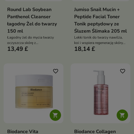
Round Lab Soybean
Jumiso Snail Mucin +
Panthenol Cleanser
Peptide Facial Toner
łagodny Żel do twarzy
Tonik peptydowy ze
150 ml
Śluzem Ślimaka 205 ml
Łagodny żel do mycia twarzy
Lekki tonik do twarzy nawilża,
oczyszcza skórę z
koi i wspiera regenerację skóry
13,49 £
18,14 £
zanieczyszczeń, nadmiaru
suchej, wrażliwej oraz
sebum i resztek makijażu bez
trądzikowej. Formuła ze śluzem
uczucia ściągnięcia. Formuła z
ślimaka, pantenolem, kwasem
ekstraktem z nasion soi,
hialuronowym, wąkrotą
pantenolem, ceramidem NP,
azjatycką i kompleksem 12
favorite_border
favorite_border
cholesterolem i lecytyną
peptydów wygładza, poprawia
hydrogenowaną koi oraz
komfort oraz przygotowuje cerę
wspiera barierę hydrolipidową
do kolejnych etapów pielęgnacji
skóry


Biodance Vita
Biodance Collagen