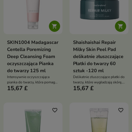


SKIN1004 Madagascar
Shaishaishai Repair
Centella Poremizing
Milky Skin Peel Pad
Deep Cleansing Foam
delikatnie złuszczające
oczyszczająca Pianka
Płatki do twarzy 60
do twarzy 125 ml
sztuk -120 ml
Intensywnie oczyszczająca
Delikatnie złuszczające płatki do
pianka do twarzy, która pomaga
twarzy, które wygładzają skórę,
15,67 £
15,67 £
usuwać nadmiar sebum,
nawilżają ją i przywracają jej
zanieczyszczenia i pozostałości
promienny wygląd
makijażu, jednocześnie
wspierając ukojenie skóry
favorite_border
favorite_border