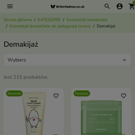
menu
search
account_circle
shopping_ca
Strona główna
KATEGORIE
Kosmetyki koreańskie
Kosmetyki koreańskie do pielęgnacji twarzy
Demakijaż
Demakijaż
Wybierz
expand_more
Jest 215 produktów.
Nowość
Nowość
favorite_border
favorite_border