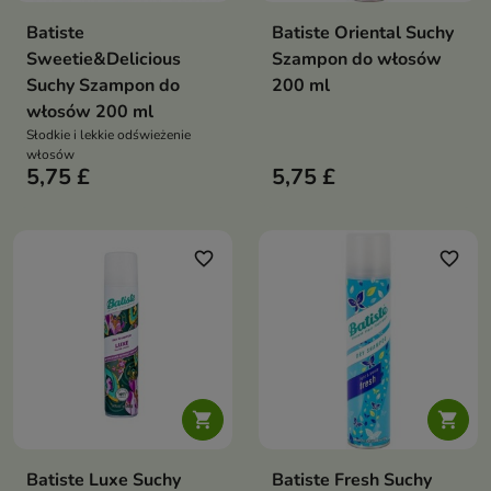
Batiste
Batiste Oriental Suchy
Sweetie&Delicious
Szampon do włosów
Suchy Szampon do
200 ml
włosów 200 ml
Słodkie i lekkie odświeżenie
włosów
5,75 £
5,75 £
favorite_border
favorite_border


Batiste Luxe Suchy
Batiste Fresh Suchy