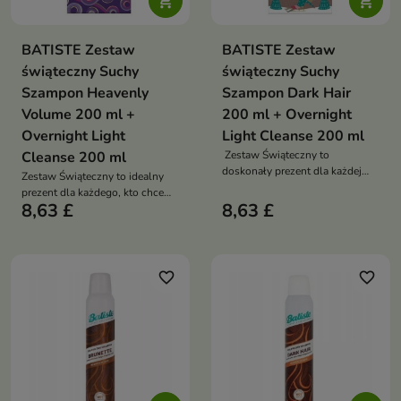


BATISTE Zestaw
BATISTE Zestaw
świąteczny Suchy
świąteczny Suchy
Szampon Heavenly
Szampon Dark Hair
Volume 200 ml +
200 ml + Overnight
Overnight Light
Light Cleanse 200 ml
Cleanse 200 ml
Zestaw Świąteczny to
doskonały prezent dla każdej
Zestaw Świąteczny to idealny
osoby, która ceni sobie wygodę,
prezent dla każdego, kto chce
pielęgnację i piękne, świeże
8,63 £
8,63 £
zadbać o swoje włosy w szybki i
włosy każdego dnia!
skuteczny sposób – zamów już
dziś i ciesz się świeżymi,
pięknymi włosami każdego
dnia!
favorite_border
favorite_border