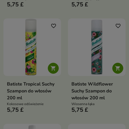
5,75 £
5,75 £
favorite_border
favorite_border


Batiste Tropical Suchy
Batiste Wildflower
Szampon do włosów
Suchy Szampon do
200 ml
włosów 200 ml
Kokosowe odświeżenie
Wiosenna łąka
5,75 £
5,75 £