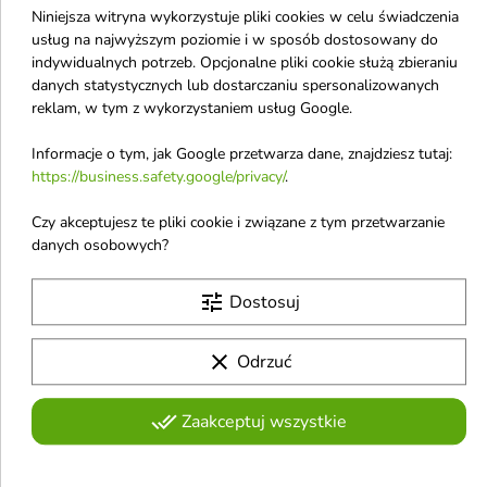
Niniejsza witryna wykorzystuje pliki cookies w celu świadczenia
usług na najwyższym poziomie i w sposób dostosowany do
indywidualnych potrzeb. Opcjonalne pliki cookie służą zbieraniu
danych statystycznych lub dostarczaniu spersonalizowanych


reklam, w tym z wykorzystaniem usług Google.
Informacje o tym, jak Google przetwarza dane, znajdziesz tutaj:
Batiste Sunset Vibes
Batiste
https://business.safety.google/privacy/
.
Suchy Szampon do
Sweet&Romantic
włosów 200 ml
Tempt Suchy Szampon
Czy akceptujesz te pliki cookie i związane z tym przetwarzanie
Cytrusowe orzeźwienie
do włosów 200 ml
danych osobowych?
Uwodzicielski suchy szampon
5,75 £
5,75 £
tune
Dostosuj
clear
Odrzuć
favorite_border
favorite_border
done_all
Zaakceptuj wszystkie