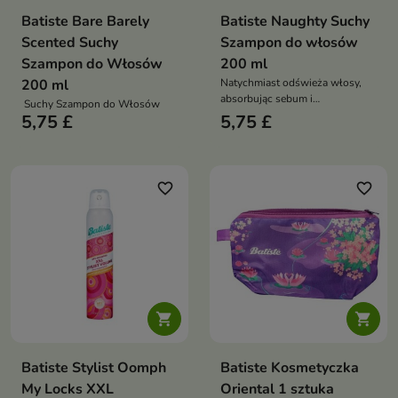
Batiste Bare Barely
Batiste Naughty Suchy
Scented Suchy
Szampon do włosów
Szampon do Włosów
200 ml
200 ml
Natychmiast odświeża włosy,
absorbując sebum i
Suchy Szampon do Włosów
zanieczyszczenia bez użycia
5,75 £
5,75 £
wody
favorite_border
favorite_border


Batiste Stylist Oomph
Batiste Kosmetyczka
My Locks XXL
Oriental 1 sztuka