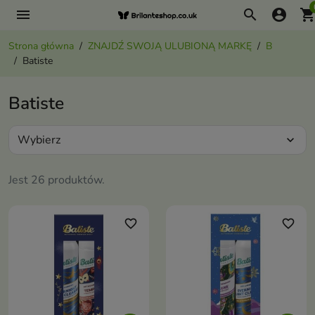
menu
search
account_circle
shopping_ca
Strona główna
ZNAJDŹ SWOJĄ ULUBIONĄ MARKĘ
B
Batiste
Batiste
Wybierz
expand_more
Jest 26 produktów.
favorite_border
favorite_border