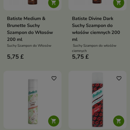


Batiste Medium &
Batiste Divine Dark
Brunette Suchy
Suchy Szampon do
Szampon do Włosów
włośów ciemnych 200
200 ml
ml
Suchy Szampon do Włosów
Suchy Szampon do włośów
ciemnych
5,75 £
5,75 £
favorite_border
favorite_border

