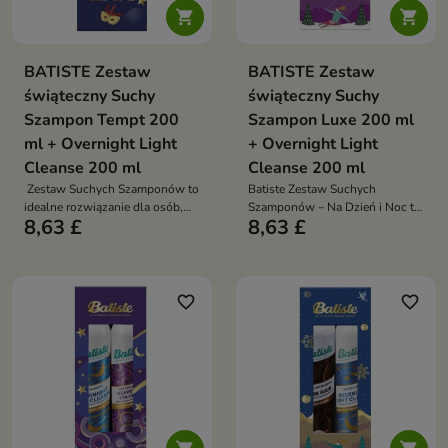


BATISTE Zestaw
BATISTE Zestaw
świąteczny Suchy
świąteczny Suchy
Szampon Tempt 200
Szampon Luxe 200 ml
ml + Overnight Light
+ Overnight Light
Cleanse 200 ml
Cleanse 200 ml
Zestaw Suchych Szamponów to
Batiste Zestaw Suchych
idealne rozwiązanie dla osób,
Szamponów – Na Dzień i Noc to
8,63 £
8,63 £
które chcą dbać o swoje włosy
doskonały wybór dla osób, które
w wygodny i skuteczny sposób
chcą dbać o swoje włosy w
szybki i skuteczny sposób
favorite_border
favorite_border