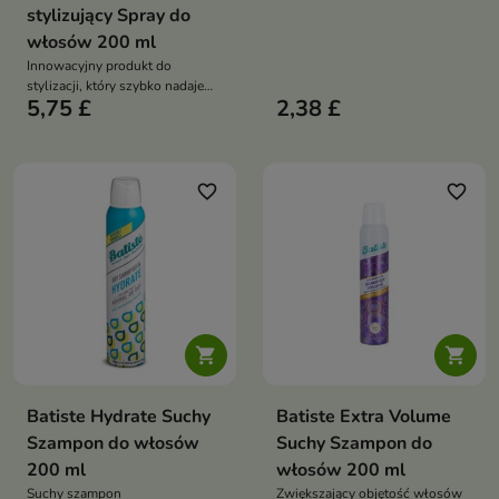
stylizujący Spray do
włosów 200 ml
Innowacyjny produkt do
stylizacji, który szybko nadaje
5,75 £
2,38 £
włosom imponującą objętość
favorite_border
favorite_border


Batiste Hydrate Suchy
Batiste Extra Volume
Szampon do włosów
Suchy Szampon do
200 ml
włosów 200 ml
Suchy szampon
Zwiększający objętość włosów