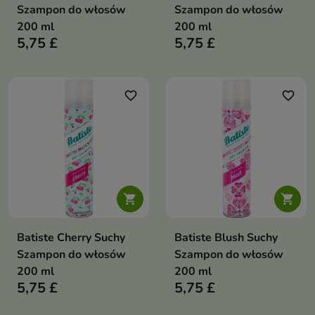
Szampon do włosów
Szampon do włosów
200 ml
200 ml
5,75 £
5,75 £
favorite_border
favorite_border


Batiste Cherry Suchy
Batiste Blush Suchy
Szampon do włosów
Szampon do włosów
200 ml
200 ml
5,75 £
5,75 £