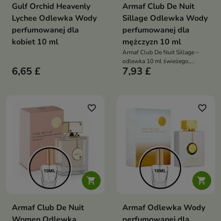
Gulf Orchid Heavenly
Armaf Club De Nuit
Lychee Odlewka Wody
Sillage Odlewka Wody
perfumowanej dla
perfumowanej dla
kobiet 10 ml
mężczyzn 10 ml
Armaf Club De Nuit Sillage –
odlewka 10 ml świeżego,
6,65 £
7,93 £
eleganckiego męskiego zapachu,
łączącego iskrzące cytrusy,
kwiatowe serce i nowoczesną
drzewno-ambrową bazę.
favorite_border
favorite_border


Armaf Club De Nuit
Armaf Odlewka Wody
Women Odlewka
perfumowanej dla