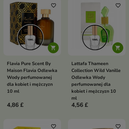
favorite_border
favorite_border


Flavia Pure Scent By
Lattafa Thameen
Maison Flavia Odlewka
Collection Wild Vanille
Wody perfumowanej
Odlewka Wody
dla kobiet i mężczyzn
perfumowanej dla
10 ml
kobiet i mężczyzn 10
ml
4,86 £
4,56 £
favorite_border
favorite_border