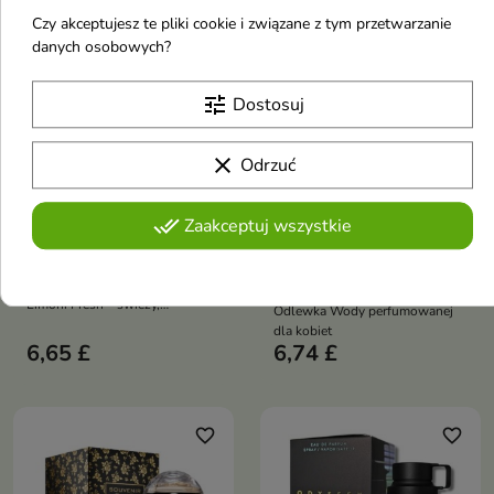
Czy akceptujesz te pliki cookie i związane z tym przetwarzanie
danych osobowych?
tune
Dostosuj


clear
Odrzuć
Armaf Odyssey Mega
Al Haramain
Odlewka Wody
L'Aventure Rose
done_all
Zaakceptuj wszystkie
perfumowanej dla
Odlewka Wody
mężczyzn 10 ml
perfumowanej dla
Odlewka 10 ml Armaf Odyssey
kobiet 10 ml
Limoni Fresh – świeży,
Odlewka Wody perfumowanej
cytrusowy, energetyczny zapach
dla kobiet
unisex idealny na lato i ciepłe
6,65 £
6,74 £
dni
favorite_border
favorite_border