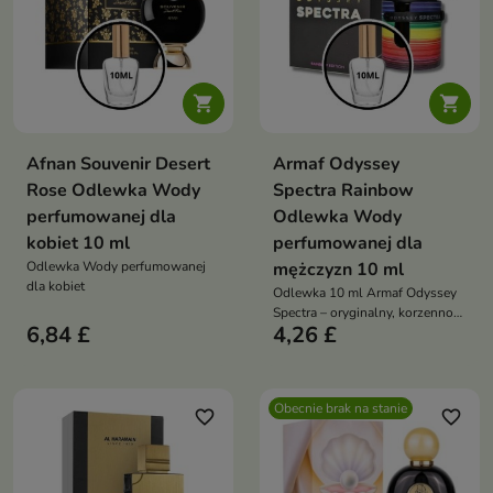


Afnan Souvenir Desert
Armaf Odyssey
Rose Odlewka Wody
Spectra Rainbow
perfumowanej dla
Odlewka Wody
kobiet 10 ml
perfumowanej dla
Odlewka Wody perfumowanej
mężczyzn 10 ml
dla kobiet
Odlewka 10 ml Armaf Odyssey
Spectra – oryginalny, korzenno-
6,84 £
4,26 £
słodki zapach unisex w
poręcznej, podręcznej formie
Obecnie brak na stanie
favorite_border
favorite_border