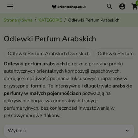
menu
search
account_circle
shopping_ca
Strona główna
KATEGORIE
Odlewki Perfum Arabskich
Odlewki Perfum Arabskich
Odlewki Perfum Arabskich Damskich
Odlewki Perfum A
Odlewki perfum arabskich
to ręcznie przelane próbki
autentycznych orientalnych kompozycji zapachowych,
oferujące możliwość poznania luksusowych zapachów w
przystępnej formie. Te intensywne i długotrwałe
arabskie
perfumy w małych pojemnościach
pozwalają na
odkrywanie bogactwa orientalnych tradycji
perfumeryjnych, bez konieczności inwestowania w
pełnowymiarowe flakony.
Wybierz
expand_more