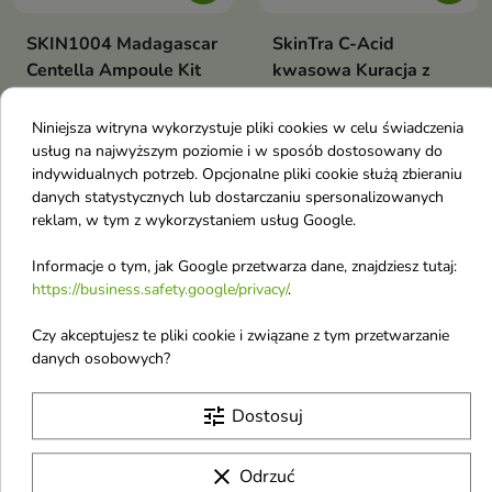
SKIN1004 Madagascar
SkinTra C-Acid
Centella Ampoule Kit
kwasowa Kuracja z
Zestaw 4xSerum do
Witaminą C 30 ml
twarzy 30 ml
Zaawansowane serum łączące
Niniejsza witryna wykorzystuje pliki cookies w celu świadczenia
10% witaminy C z kwasami i
Lekkie serum z ekstraktem z
usług na najwyższym poziomie i w sposób dostosowany do
składnikami rozjaśniającymi,
wąkroty azjatyckiej, które
indywidualnych potrzeb. Opcjonalne pliki cookie służą zbieraniu
które wspiera redukcję
36,40 £
25,19 £
pomaga łagodzić podrażnienia,
danych statystycznych lub dostarczaniu spersonalizowanych
przebarwień, poprawę kolorytu
wspiera regenerację skóry i
reklam, w tym z wykorzystaniem usług Google.
skóry, wygładzenie tekstury oraz
zapewnia codzienne nawilżenie
ograniczenie niedoskonałości i
zaskórników
Informacje o tym, jak Google przetwarza dane, znajdziesz tutaj:
favorite_border
favorite_border
https://business.safety.google/privacy/
.
Czy akceptujesz te pliki cookie i związane z tym przetwarzanie
danych osobowych?
tune
Dostosuj


clear
Odrzuć