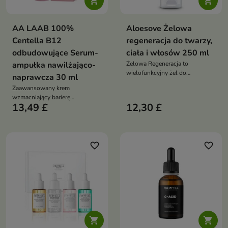


AA LAAB 100%
Aloesove Żelowa
Centella B12
regeneracja do twarzy,
odbudowujące Serum-
ciała i włosów 250 ml
ampułka nawilżająco-
Żelowa Regeneracja to
wielofunkcyjny żel do
naprawcza 30 ml
pielęgnacji twarzy, ciała i
Zaawansowany krem
włosów, który intensywnie
wzmacniający barierę
nawilża, koi podrażnienia,
13,49 £
12,30 £
hydrolipidową skóry, stworzony
wspiera regenerację oraz
z myślą o cerze wrażliwej,
pomaga chronić skórę i włosy
odwodnionej i skłonnej do
przed przesuszeniem
podrażnień. Intensywnie koi,
regeneruje i wspiera odbudowę
favorite_border
favorite_border
naturalnej ochrony skóry

