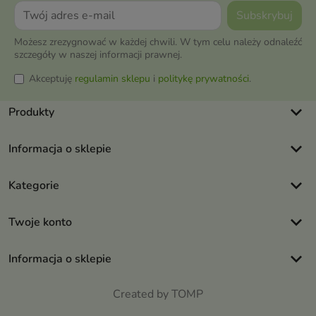
Możesz zrezygnować w każdej chwili. W tym celu należy odnaleźć
szczegóły w naszej informacji prawnej.
Akceptuję
regulamin sklepu
i
politykę prywatności
.
keyboard_arrow_down
Produkty
keyboard_arrow_down
Informacja o sklepie
keyboard_arrow_down
Kategorie
keyboard_arrow_down
Twoje konto
keyboard_arrow_down
Informacja o sklepie
Created by TOMP