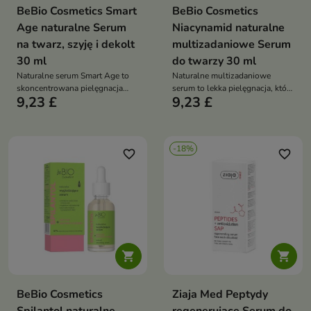
BeBio Cosmetics Smart
BeBio Cosmetics
Age naturalne Serum
Niacynamid naturalne
na twarz, szyję i dekolt
multizadaniowe Serum
30 ml
do twarzy 30 ml
Naturalne serum Smart Age to
Naturalne multizadaniowe
skoncentrowana pielęgnacja
serum to lekka pielęgnacja, która
9,23 £
9,23 £
anti-aging, która wygładza
reguluje sebum, redukuje
zmarszczki, rozświetla skórę i
niedoskonałości i przywraca
zapewnia intensywne
skórze równowagę
nawilżenie
-18%
favorite_border
favorite_border


BeBio Cosmetics
Ziaja Med Peptydy