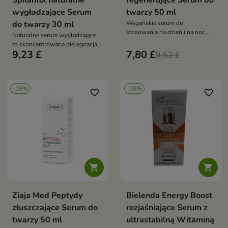
Spilantol naturalne
regenerujące Serum do
wygładzające Serum
twarzy 50 ml
do twarzy 30 ml
Wegańskie serum do
stosowania na dzień i na noc,
Naturalne serum wygładzające
które wspiera odbudowę skóry,
to skoncentrowana pielęgnacja
regenerację oraz wzmocnienie
9,23 £
7,80 £
anti-aging, która poprawia
9,52 £
bariery hydrolipidowej naskórka
jędrność skóry, redukuje drobne
zmarszczki i przywraca cerze
młodszy wygląd
-18%
-18%
favorite_border
favorite_border


Ziaja Med Peptydy
Bielenda Energy Boost
złuszczające Serum do
rozjaśniające Serum z
twarzy 50 ml
ultrastabilną Witaminą