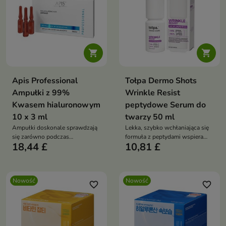


Apis Professional
Tołpa Dermo Shots
Ampułki z 99%
Wrinkle Resist
Kwasem hialuronowym
peptydowe Serum do
10 x 3 ml
twarzy 50 ml
Ampułki doskonale sprawdzają
Lekka, szybko wchłaniająca się
się zarówno podczas
formuła z peptydami wspiera
18,44 £
10,81 £
profesjonalnych zabiegów
poprawę jędrności i
kosmetycznych, jak i w
elastyczności skóry.
codziennej pielęgnacji domowej.
Nowość
Nowość
favorite_border
favorite_border