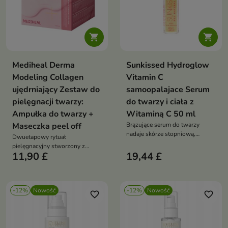


Mediheal Derma
Sunkissed Hydroglow
Modeling Collagen
Vitamin C
ujędrniający Zestaw do
samoopalajace Serum
pielęgnacji twarzy:
do twarzy i ciała z
Ampułka do twarzy +
Witaminą C 50 ml
Maseczka peel off
Brązujące serum do twarzy
nadaje skórze stopniową,
Dwuetapowy rytuał
naturalnie wyglądającą
pielęgnacyjny stworzony z
opaleniznę bez smug. Formuła z
11,90 £
19,44 £
myślą o skórze wymagającej
DHA, witaminą C, aloesem,
intensywnego nawilżenia,
gliceryną, witaminą E i olejem
ujędrnienia i odświeżenia
słonecznikowym rozświetla,
nawilża i działa
-12%
Nowość
-12%
Nowość
favorite_border
favorite_border
antyoksydacyjnie