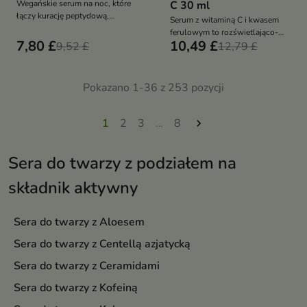
Wegańskie serum na noc, które
C 30 ml
łączy kurację peptydową,
Serum z witaminą C i kwasem
antyoksydacyjną pochodną
ferulowym to rozświetlająco-
witaminy C SAP oraz składniki
7,80 £
10,49 £
9,52 £
rozjaśniająca kuracja, która
12,79 £
złuszczające. Formuła z 1%
wyrównuje koloryt, redukuje
kwasu glikolowego, kwasem
przebarwienia i przywraca
laktobionowym, kwasem
skórze świeży, promienny
Pokazano 1-36 z 253 pozycji
hialuronowym i pantenolem
wygląd
pomaga odświeżyć, wygładzić i
rozjaśnić naskórek, wspierając
1
2
3
…
8

promienny oraz wypoczęty
wygląd skóry
Sera do twarzy z podziałem na
składnik aktywny
Sera do twarzy z Aloesem
Sera do twarzy z Centellą azjatycką
Sera do twarzy z Ceramidami
Sera do twarzy z Kofeiną