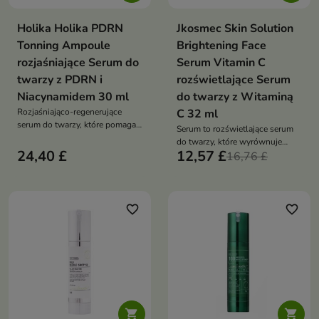
Holika Holika PDRN
Jkosmec Skin Solution
Tonning Ampoule
Brightening Face
rozjaśniające Serum do
Serum Vitamin C
twarzy z PDRN i
rozświetlające Serum
Niacynamidem 30 ml
do twarzy z Witaminą
Rozjaśniająco-regenerujące
C 32 ml
serum do twarzy, które pomaga
Serum to rozświetlające serum
wyrównać koloryt skóry, wspiera
do twarzy, które wyrównuje
regenerację i przywraca cerze
24,40 £
12,57 £
koloryt skóry, redukuje
16,76 £
zdrowy blask
przebarwienia i przywraca cerze
zdrowy blask
favorite_border
favorite_border

