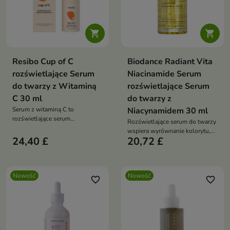


Resibo Cup of C
Biodance Radiant Vita
rozświetlające Serum
Niacinamide Serum
do twarzy z Witaminą
rozświetlające Serum
C 30 ml
do twarzy z
Serum z witaminą C to
Niacynamidem 30 ml
rozświetlające serum
Rozświetlające serum do twarzy
antyoksydacyjne na dzień, które
wspiera wyrównanie kolorytu,
wspiera ochronę skóry przed
24,40 £
20,72 £
wygładzenie i redukcję
stresem oksydacyjnym, pomaga
widoczności przebarwień.
wygładzić i ujędrnić cerę oraz
Formuła z 20% niacynamidem,
poprawić jej koloryt
glutationem, wodą ananasową i
Nowość
Nowość
ekstraktem z korzenia Coptis
favorite_border
favorite_border
Japonica pomaga przywrócić
cerze promienny wygląd oraz
równowagę