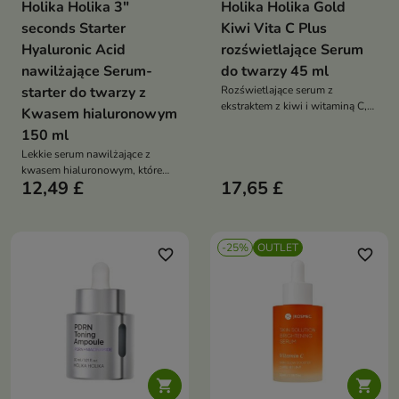
Holika Holika 3"
Holika Holika Gold
seconds Starter
Kiwi Vita C Plus
Hyaluronic Acid
rozświetlające Serum
nawilżające Serum-
do twarzy 45 ml
starter do twarzy z
Rozświetlające serum z
ekstraktem z kiwi i witaminą C,
Kwasem hialuronowym
które pomaga wyrównać koloryt
150 ml
skóry, nawilżyć cerę i przywrócić
Lekkie serum nawilżające z
jej zdrowy blask
kwasem hialuronowym, które
12,49 £
17,65 £
pomaga utrzymać odpowiedni
poziom nawodnienia skóry,
wspiera jej jędrność oraz
przygotowuje cerę do dalszych
-25%
OUTLET
etapów pielęgnacji
favorite_border
favorite_border

