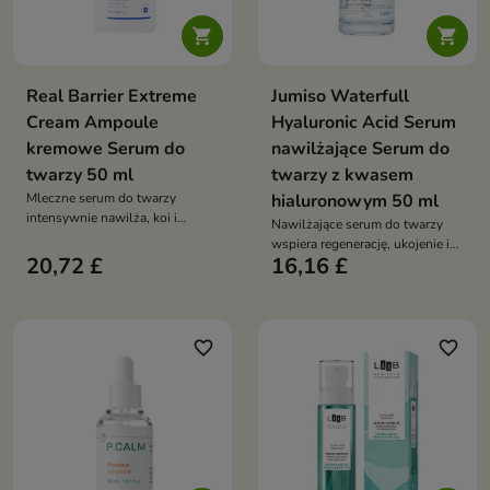


Real Barrier Extreme
Jumiso Waterfull
Cream Ampoule
Hyaluronic Acid Serum
kremowe Serum do
nawilżające Serum do
twarzy 50 ml
twarzy z kwasem
Mleczne serum do twarzy
hialuronowym 50 ml
intensywnie nawilża, koi i
Nawilżające serum do twarzy
wspiera odbudowę bariery
wspiera regenerację, ukojenie i
ochronnej skóry. Emulsyjna
20,72 £
16,16 £
elastyczność skóry suchej,
formuła z ceramidem NP,
wrażliwej oraz odwodnionej.
pantenolem, madekasozydem,
Formuła z kwasem
skwalanem, ksylitolem i
hialuronowym, chlorellą,
fosfolipidami pozostawia
betainą, pantenolem, trehalozą i
favorite_border
favorite_border
satynowe, otulające
ceramidem NP pomaga
wykończenie
zatrzymać wilgoć w naskórku
oraz poprawić komfort cery