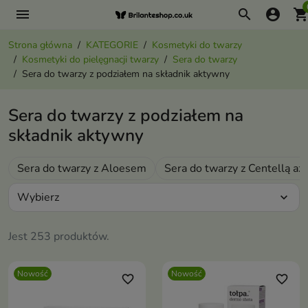
menu
search
account_circle
shopping_ca
Strona główna
KATEGORIE
Kosmetyki do twarzy
Kosmetyki do pielęgnacji twarzy
Sera do twarzy
Sera do twarzy z podziałem na składnik aktywny
Sera do twarzy z podziałem na
składnik aktywny
Sera do twarzy z Aloesem
Sera do twarzy z Centellą azj
Wybierz
expand_more
Jest 253 produktów.
Nowość
Nowość
favorite_border
favorite_border