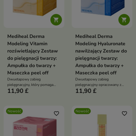


Mediheal Derma
Mediheal Derma
Modeling Vitamin
Modeling Hyaluronate
rozświetlający Zestaw
nawilżający Zestaw do
do pielęgnacji twarzy:
pielęgnacji twarzy:
Ampułka do twarzy +
Ampułka do twarzy +
Maseczka peel off
Maseczka peel off
Dwuetapowy zabieg
Dwuetapowy zabieg
pielęgnacyjny, który pomaga
pielęgnacyjny opracowany z
11,90 £
11,90 £
przywrócić skórze zdrowy blask
myślą o intensywnym
i promienny wygląd.
nawilżeniu i odświeżeniu skóry.
Nowość
Nowość
favorite_border
favorite_border