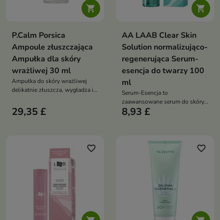


P.Calm Porsica
AA LAAB Clear Skin
Ampoule złuszczająca
Solution normalizująco-
Ampułka dla skóry
regenerująca Serum-
wrażliwej 30 ml
esencja do twarzy 100
Ampułka do skóry wrażliwej
ml
delikatnie złuszcza, wygładza i
Serum-Esencja to
wspiera oczyszczanie porów.
zaawansowane serum do skóry
Formuła z 76,38% ekstraktu z
29,35 £
8,93 £
mieszanej, tłustej i skłonnej do
wąkroty azjatyckiej,
niedoskonałości. Formuła z
niacynamidem, retinolem,
kwasem azelainowym, betainą
papainą, bromelainą i kwasem
salicylanową, kwasem
hialuronowym pomaga
glikolowym i glutationem
favorite_border
favorite_border
redukować zaskórniki oraz
wspiera redukcję zmian
poprawić teksturę skóry
skórnych, przebarwień oraz
blizn potrądzikowych,
jednocześnie zapewniając
nawilżenie i komfort skóry