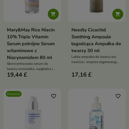


Mary&May Rice Niacin
Needly Cicachid
10% Triple Vitamin
Soothing Ampoule
Serum potrójne Serum
łagodząca Ampułka do
witaminowe z
twarzy 30 ml
Niacynamidem 80 ml
Lekka ampułka do twarzy koi,
nawilża i wspiera regenerację
Skoncentrowane serum do
skóry wrażliwej, suchej oraz
twarzy rozświetla, wygładza i
podrażnionej. Formuła z wodą z
19,44 £
17,16 £
wspiera wyrównanie kolorytu
cyprysiku, pantenolem, betainą,
skóry. Mleczna formuła z 10%
wąkrotą azjatycką, trehalozą i
niacynamidem, witaminą C,
kwasem hialuronowym pomaga
glutationem, pantenolem i
przywrócić cerze komfort bez
Nowość
ekstraktem z ryżu pomaga
favorite_border
favorite_border
lepkiej warstwy
redukować przebarwienia,
zaczerwienienia oraz szorstkość