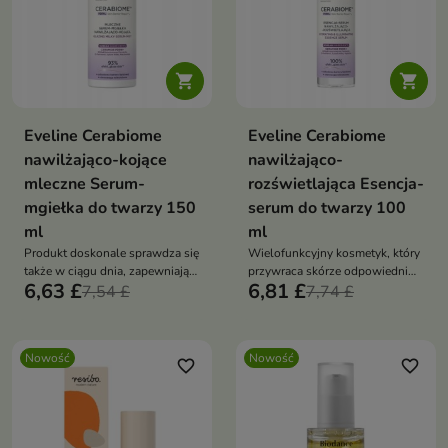


Eveline Cerabiome
Eveline Cerabiome
nawilżająco-kojące
nawilżająco-
mleczne Serum-
rozświetlająca Esencja-
mgiełka do twarzy 150
serum do twarzy 100
ml
ml
Produkt doskonale sprawdza się
Wielofunkcyjny kosmetyk, który
także w ciągu dnia, zapewniając
przywraca skórze odpowiedni
6,63 £
6,81 £
natychmiastowe odświeżenie i
7,54 £
poziom nawilżenia, wspiera
7,74 £
ukojenie.
odbudowę bariery
hydrolipidowej
Nowość
Nowość
favorite_border
favorite_border