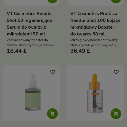
VT Cosmetics Reedle
VT Cosmetics Pro Cica
Shot 50 regenerujące
Reedle Shot 100 kojący
Serum do twarzy z
mikroigłowy Booster
mikroigłami 50 ml
do twarzy 50 ml
Zaawansowany booster do
Mikroigłowy booster do twarzy,
twarzy, który stymuluje odnowę
który stymuluje odnowę skóry,
18,44 £
36,49 £
skóry, poprawia jej strukturę i
koi podrażnienia i poprawia
zwiększa skuteczność działania
skuteczność pielęgnacji
składników aktywnych
favorite_border
favorite_border

