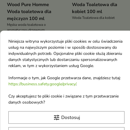
Wood Pure Homme
Woda Toaletowa dla
Woda toaletowa dla
kobiet 100 ml
mężczyzn 100 ml
Woda Toaletowa dla kobiet
Męska woda toaletowa o
aromatyczno-drzewnym
52,16 £
49,19 £
charakterze z nutami santoliny,
bourbon pieprzu, cytryny, cedru,
Niniejsza witryna wykorzystuje pliki cookies w celu świadczenia
wetywerii, żywicy, ambroksanu,
usług na najwyższym poziomie i w sposób dostosowany do
piżma i papirusu
indywidualnych potrzeb. Opcjonalne pliki cookie służą zbieraniu
Obecnie brak na stanie
favorite_border
danych statystycznych lub dostarczaniu spersonalizowanych
reklam, w tym z wykorzystaniem usług Google.
Informacje o tym, jak Google przetwarza dane, znajdziesz tutaj:
https://business.safety.google/privacy/
.
Czy akceptujesz te pliki cookie i związane z tym przetwarzanie
danych osobowych?
Dsquared2 Woda
tune
Dostosuj
perfumowana dla