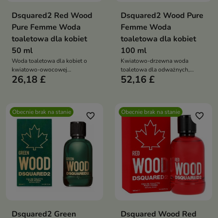
Dsquared2 Red Wood
Dsquared2 Wood Pure
Pure Femme Woda
Femme Woda
toaletowa dla kobiet
toaletowa dla kobiet
50 ml
100 ml
Woda toaletowa dla kobiet o
Kwiatowo-drzewna woda
kwiatowo-owocowej
toaletowa dla odważnych,
26,18 £
52,16 £
kompozycji z nutami różowego
nowoczesnych kobiet z nutami
pieprzu, żurawiny, róży, liczi,
mandarynki, liści malin, jaśminu,
magnolii oraz ciepłej bazy z
osmantusa i białego drzewa
ambry, cedru i piżma
Obecnie brak na stanie
Obecnie brak na stanie
favorite_border
favorite_border
Dsquared2 Green
Dsquared Wood Red