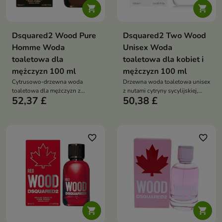


Dsquared2 Wood Pure
Dsquared2 Two Wood
Homme Woda
Unisex Woda
toaletowa dla
toaletowa dla kobiet i
mężczyzn 100 ml
mężczyzn 100 ml
Cytrusowo-drzewna woda
Drzewna woda toaletowa unisex
toaletowa dla mężczyzn z
z nutami cytryny sycylijskiej,
52,37 £
50,38 £
nutami bergamotki, cytryny,
bergamotki, mandarynki,
mandarynki, imbiru, kardamonu,
kardamonu, liści fiołka, imbiru,
liścia fiołka, wetywerii, białego
ambroxanu, białego drzewa i
drzewa i ambroksanu
wetiwerii
favorite_border
favorite_border

