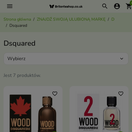
menu
search
account_circle
shopping_ca
Strona główna
ZNAJDŹ SWOJĄ ULUBIONĄ MARKĘ
D
Dsquared
Dsquared
Wybierz
expand_more
Jest 7 produktów.
favorite_border
favorite_border