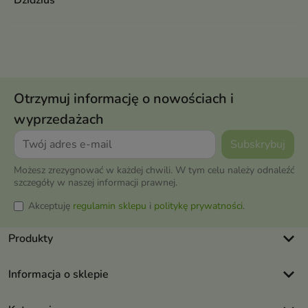
Dzidziuś
Otrzymuj informację o nowościach i
wyprzedażach
Możesz zrezygnować w każdej chwili. W tym celu należy odnaleźć
szczegóły w naszej informacji prawnej.
Akceptuję
regulamin sklepu
i
politykę prywatności
.
keyboard_arrow_down
Produkty
keyboard_arrow_down
Informacja o sklepie