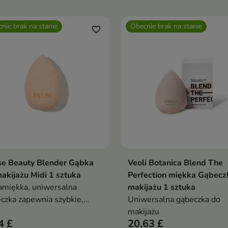
rzona do aplikacji
równomierne wykończenie
uktów płynnych i
makijażu bez smug. Idealne
nie brak na stanie
Obecnie brak na stanie
mowych
aplikacji kosmetyków suchy
favorite_border
mokrych — komfortowe w
użyciu i dopasowujące się 
każdego kształtu twarzy
se Beauty Blender Gąbka
Veoli Botanica Blend The
Pokaż szczegóły
Pokaż szczegóły
akijażu Midi 1 sztuka
Perfection miękka Gąbecz
amiękka, uniwersalna
makijażu 1 sztuka
czka zapewnia szybkie,
Uniwersalna gąbeczka do
omierne krycie i naturalne
makijażu
4 £
20,63 £
ńczenie makijażu —