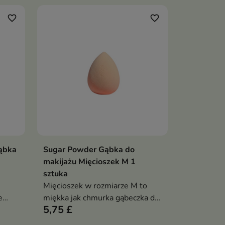
favorite_border
favorite_border
ąbka
Sugar Powder Gąbka do
ka
Dodaj do koszyka

makijażu Mięcioszek M 1
sztuka
Mięcioszek w rozmiarze M to
e
miękka jak chmurka gąbeczka do
5,75 £
,
makijażu, która zapewnia
trolę
gładkie, równomierne