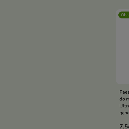
stwo
prod
Obec
kre
Pae
do m
Ultr
gąbe
równ
7,5
wyko