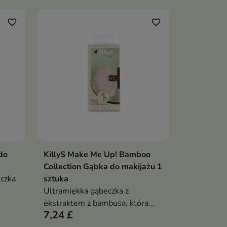
wykończenie bez smug i
 na
zacieków. Idealna do precyzyjnej
favorite_border
favorite_border
rając
aplikacji korektora, różu i
rzy —
rozświetlacza, a także do
podkładu — delikatna dla skóry,
wygodna w użyciu i łatwa w
czyszczeniu
do
KillyS Make Me Up! Bamboo
ka
Dodaj do koszyka

Collection Gąbka do makijażu 1
czka
sztuka
Ultramiękka gąbeczka z
ekstraktem z bambusa, która
7,24 £
cie
równomiernie rozprowadza