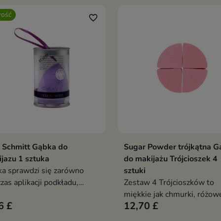
ość
favorite_border
 Schmitt Gąbka do
Sugar Powder trójkątna G
Dodaj do koszyka
Dodaj do koszy


jazu 1 sztuka
do makijażu Trójcioszek 4
a sprawdzi się zarówno
sztuki
zas aplikacji podkładu,
Zestaw 4 Trójcioszków to
ktora, jak i produktów do
miękkie jak chmurki, różow
6 £
12,70 £
urowania czy rozświetlania
gąbki o trójkątnym kształcie
zy.
które zapewniają pełną kon