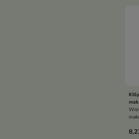
Kill
maki
Wiel
maki
rozp
8,2
umoż