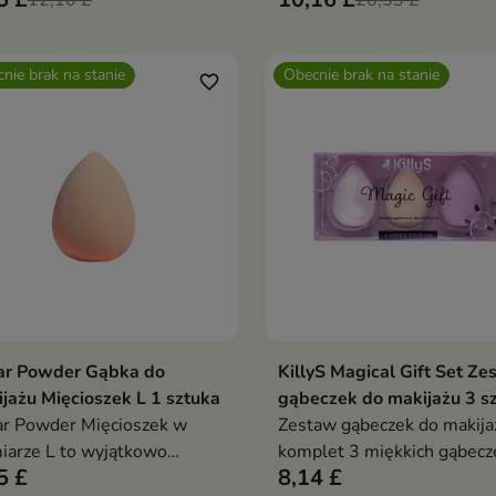
12,10 £
20,33 £
nie brak na stanie
Obecnie brak na stanie
favorite_border
ar Powder Gąbka do
KillyS Magical Gift Set Ze
Pokaż szczegóły
Pokaż szczegóły
jażu Mięcioszek L 1 sztuka
gąbeczek do makijażu 3 sz
r Powder Mięcioszek w
Zestaw gąbeczek do makija
iarze L to wyjątkowo
komplet 3 miękkich gąbecz
5 £
8,14 £
ka gąbeczka do makijażu,
3D, które zapewniają gładki