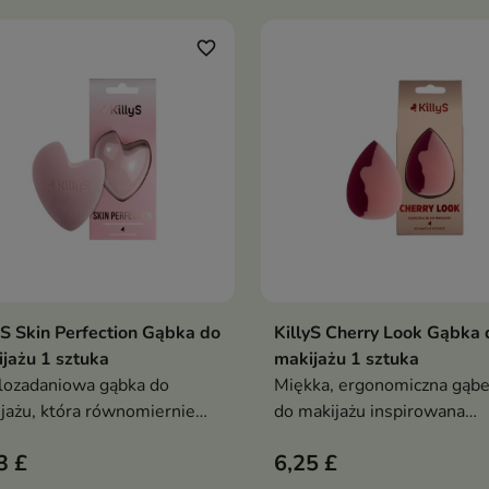
i perfekcyjne wykończenie
makijażu. Działają zarówno
favorite_border
mokro, jak i na sucho, docie
do każdego zakamarka twa
precyzyjnie, delikatnie i bez
smug
yS Skin Perfection Gąbka do
KillyS Cherry Look Gąbka 
Dodaj do koszyka
Dodaj do koszy


jażu 1 sztuka
makijażu 1 sztuka
ozadaniowa gąbka do
Miękka, ergonomiczna gąbe
jażu, która równomiernie
do makijażu inspirowana
rowadza produkty i
trendem Cherry Look —
3 £
6,25 £
liwia precyzyjną aplikację
zapewnia równomierne kry