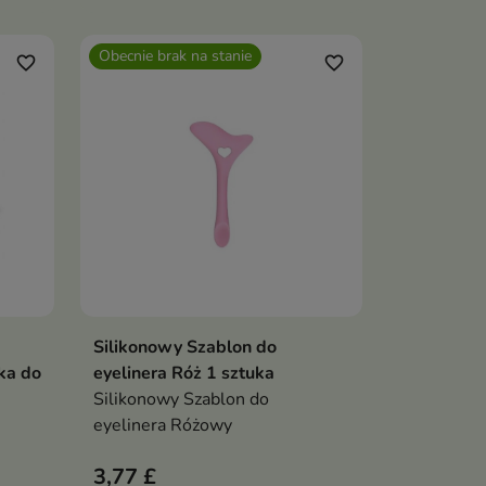
płynnych/kremowych/sypkich.
 do
Równomierna aplikacja,
Obecnie brak na stanie
ch i
perfekcyjne blendowanie,
favorite_border
favorite_border
naturalne wykończenie.
do
Silikonowy Szablon do
Pokaż szczegóły
ka do
eyelinera Róż 1 sztuka
Silikonowy Szablon do
eyelinera Różowy
3,77 £