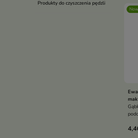
Produkty do czyszczenia pędzli
Now
Ewa
maki
Gąbk
podc
kore
4,4
kont
twar