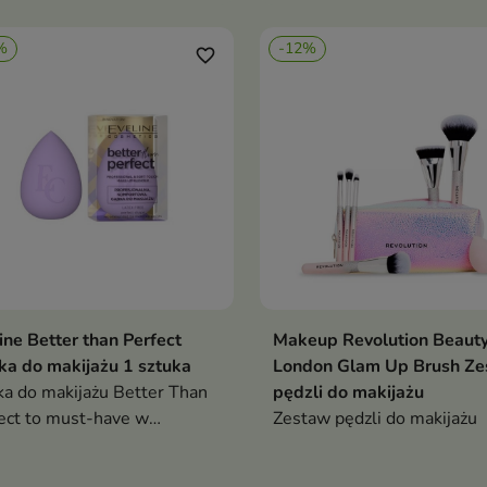
smug, zapewniając naturalny
bez smug i umożliwia precy
t perfekcyjnego
aplikację produktów mokryc
%
-12%
ończenia
suchych
favorite_border
ine Better than Perfect
Makeup Revolution Beaut
Dodaj do koszyka
Dodaj do koszy


a do makijażu 1 sztuka
London Glam Up Brush Z
a do makijażu Better Than
pędzli do makijażu
ect to must-have w
Zestaw pędzli do makijażu
etyczce każdej miłośniczki
jażu