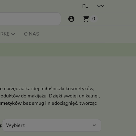
account_circle
shopping_cart
0
ARKĘ
O NAS
ne narzędzia każdej miłośniczki kosmetyków,
produktów do makijażu. Dzięki swojej unikalnej,
osmetyków
bez smug i niedociągnięć, tworząc
Wybierz
:
expand_more