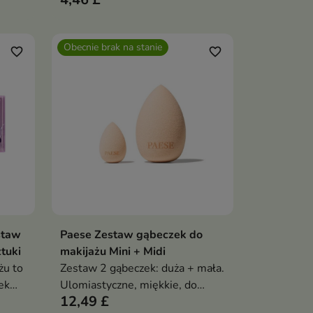
kosmetyków o płynnej,
kremowej i prasowanej
konsystencji.
Obecnie brak na stanie
favorite_border
favorite_border
staw
Paese Zestaw gąbeczek do
Pokaż szczegóły
tuki
makijażu Mini + Midi
żu to
Zestaw 2 gąbeczek: duża + mała.
ek
Ulomiastyczne, miękkie, do
12,49 £
e,
produktów