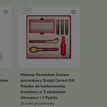
zyjną
makijaż, zapewniając efekt
h i
idealnie gładkiej, naturalnej cery
-12%
bez smug i maski
favorite_border
favorite_border
y
Makeup Revolution Zestaw
ka
Dodaj do koszyka

estaw
prezentowy Sculpt Correct Kit:
Paletka do konturowania,
Korektory w 3 odcieniach,
Utrwalacz i 2 Pędzle
Zestaw prezentowy