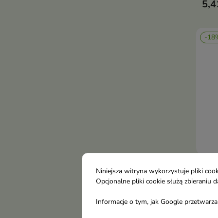
5,4
-18
Make
Niniejsza witryna wykorzystuje pliki c
Mak
Opcjonalne pliki cookie służą zbierani
maki
Informacje o tym, jak Google przetwarza 
Ulep
z tą