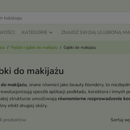
WOŚCI
KATEGORIE
ZNAJDŹ SWOJĄ ULUBIONĄ M
ażu
Pędzle i gąbki do makijażu
Gąbki do makijażu
bki do makijażu
 do makijażu
, znane również jako beauty blendery, to niezbęd
rewolucjonizują sposób aplikacji podkładu, korektora i innych 
atej strukturze umożliwiają
równomierne rozprowadzenie k
lny efekt drugiej skóry.
24 produktów.
Sortuj wg