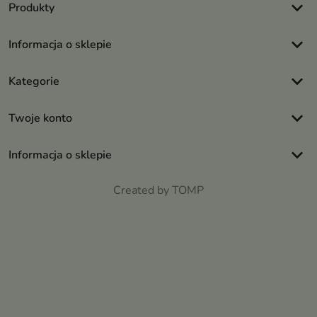
keyboard_arrow_down
Produkty
keyboard_arrow_down
Informacja o sklepie
keyboard_arrow_down
Kategorie
keyboard_arrow_down
Twoje konto
keyboard_arrow_down
Informacja o sklepie
Created by TOMP