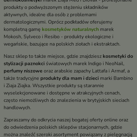
dermokosmetyki
marek Ziaja Med i Biovax - profesjonalne
produkty o podwyższonym stężeniu składników
aktywnych, idealne dla osób z problemami
dermatologicznymi. Oprócz podkładów oferujemy
kompletną gamę
kosmetyków naturalnych
marek
Mokosh, Sylveco i Resibo - produkty ekologiczne i
wegańskie, bazujące na polskich ziołach i ekstraktach.
Nasz sklep to także miejsce, gdzie znajdziesz
kosmetyki do
stylizacji paznokci
światowych marek Indigo i NeoNail,
perfumy niszowe
oraz arabskie zapachy Lattafa i Armaf, a
także tradycyjne
produkty dla mam i dzieci
marki Bambino
i Ziaja Ziajka. Wszystkie produkty są starannie
wyselekcjonowane i dostępne w atrakcyjnych cenach,
często niemożliwych do znalezienia w brytyjskich sieciach
handlowych.
Zapraszamy do odkrycia naszej bogatej oferty online oraz
do odwiedzenia polskich sklepów stacjonarnych, gdzie
można znaleźć szeroki asortyment powiązany z pielęgnacją