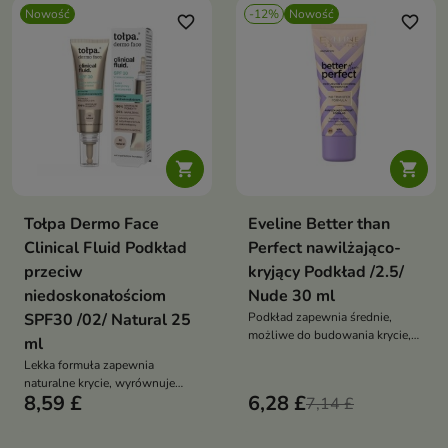
Nowość
-12%
Nowość
favorite_border
favorite_border


Tołpa Dermo Face
Eveline Better than
Clinical Fluid Podkład
Perfect nawilżająco-
przeciw
kryjący Podkład /2.5/
niedoskonałościom
Nude 30 ml
SPF30 /02/ Natural 25
Podkład zapewnia średnie,
możliwe do budowania krycie,
ml
jednocześnie wyrównując
Lekka formuła zapewnia
koloryt skóry i pozostawiając ją
naturalne krycie, wyrównuje
świeżą oraz promienną
8,59 £
6,28 £
koloryt cery oraz pomaga
7,14 £
zamaskować niedoskonałości