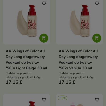
zapewnia naturalne, matowe
zapewnia naturalne, matowe
favorite_border
favorite_border
wykończenie nawet do 24
wykończenie nawet do 24
godzin, bez efektu maski,
godzin, bez efektu maski,
jednocześnie wspierając
jednocześnie wspierając
nawilżenie i barierę
nawilżenie i barierę
hydrolipidową skóry
hydrolipidową skóry


AA Wings of Color All
AA Wings of Color All
Day Long długotrwały
Day Long długotrwały
Podkład do twarzy
Podkład do twarzy
/503/ Light Beige 30 ml
/502/ Vanilla 30 ml
Podkład w płynie to
Podkład w płynie to
oddychający podkład, który
oddychający podkład, który
17,16 £
17,16 £
łączy krycie od średniego do
łączy krycie od średniego do
pełnego z uczuciem lekkości i
pełnego z uczuciem lekkości i
komfortu noszenia przez cały
komfortu noszenia przez cały
dzień. Długotrwała formuła
dzień. Długotrwała formuła
-18%
zapewnia naturalne, matowe
zapewnia naturalne, matowe
favorite_border
favorite_border
wykończenie nawet do 24
wykończenie nawet do 24