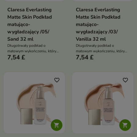
Claresa Everlasting
Claresa Everlasting
Matte Skin Podkład
Matte Skin Podkład
matująco-
matująco-
wygładzający /05/
wygładzający /03/
Sand 32 ml
Vanilla 32 ml
Długotrwały podkład o
Długotrwały podkład o
matowym wykończeniu, który
matowym wykończeniu, który
7,54 £
7,54 £
wygładza skórę, wyrównuje
wygładza skórę, wyrównuje
koloryt i zapewnia średnie do
koloryt i zapewnia średnie do
pełnego krycie, jednocześnie
pełnego krycie, jednocześnie
pielęgnując cerę
pielęgnując cerę
favorite_border
favorite_border

