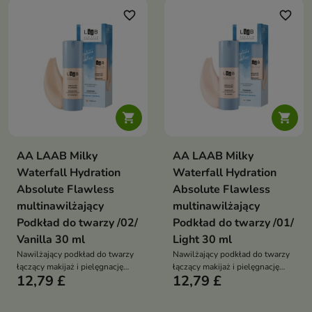
favorite_border
favorite_border


AA LAAB Milky
AA LAAB Milky
Waterfall Hydration
Waterfall Hydration
Absolute Flawless
Absolute Flawless
multinawilżający
multinawilżający
Podkład do twarzy /02/
Podkład do twarzy /01/
Vanilla 30 ml
Light 30 ml
Nawilżający podkład do twarzy
Nawilżający podkład do twarzy
łączący makijaż i pielęgnację
łączący makijaż i pielęgnację
12,79 £
12,79 £
skóry. Zapewnia naturalne
skóry. Zapewnia naturalne
krycie, efekt glass skin oraz
krycie, efekt glass skin oraz
długotrwałe nawilżenie,
długotrwałe nawilżenie,