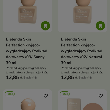


Bielenda Skin
Bielenda Skin
Perfection kryjąco-
Perfection kryjąco-
wygładzający Podkład
wygładzający Podkład
do twarzy /03/ Sunny
do twarzy /02/ Natural
30 ml
30 ml
Podkład kryjąco-wygładzający
Podkład kryjąco-wygładzający
to makijażowa pielęgnacja, która
to makijażowa pielęgnacja, która
12,85 £
12,85 £
wyrównuje koloryt, maskuje
15,67 £
wyrównuje koloryt, maskuje
15,67 £
niedoskonałości i zapewnia
niedoskonałości i zapewnia
naturalnie gładkie, promienne
naturalnie gładkie, promienne
wykończenie bez efektu maski
wykończenie bez efektu maski
-18%
-16%
favorite_border
favorite_border