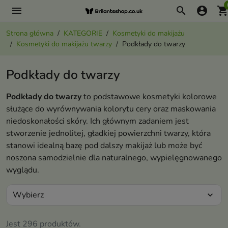
menu
search
account_circle
shopping_ca
Strona główna
KATEGORIE
Kosmetyki do makijażu
Kosmetyki do makijażu twarzy
Podkłady do twarzy
Podkłady do twarzy
Podkłady do twarzy
to podstawowe kosmetyki kolorowe
służące do wyrównywania kolorytu cery oraz maskowania
niedoskonałości skóry. Ich głównym zadaniem jest
stworzenie jednolitej, gładkiej powierzchni twarzy, która
stanowi idealną bazę pod dalszy makijaż lub może być
noszona samodzielnie dla naturalnego, wypielęgnowanego
wyglądu.
Wybierz
expand_more
Jest 296 produktów.