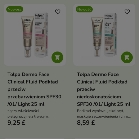
Nowość
Nowość
favorite_border
favorite_border


Tołpa Dermo Face
Tołpa Dermo Face
Clinical Fluid Podkład
Clinical Fluid Podkład
przeciw
przeciw
przebarwieniom SPF30
niedoskonałościom
/01/ Light 25 ml
SPF30 /01/ Light 25 ml
Łączy właściwości
Podkład wyrównuje koloryt,
pielęgnacyjne z trwałym
maskuje zaczerwienienia i chroni
9,25 £
8,59 £
makijażem, skutecznie maskując
skórę przed promieniowaniem
plamy pigmentacyjne,
UV
zaczerwienienia i drobne
niedoskonałości