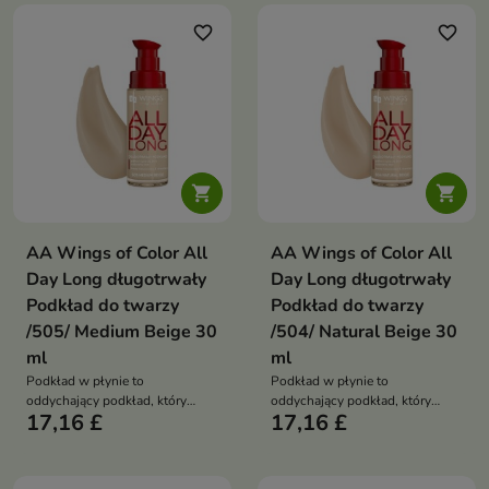
jednocześnie wspierając
jednocześnie wspierając
regenerację i komfort skóry
regenerację i komfort skóry
favorite_border
favorite_border
odwodnionej, szorstkiej oraz
odwodnionej, szorstkiej oraz
napiętej
napiętej


AA Wings of Color All
AA Wings of Color All
Day Long długotrwały
Day Long długotrwały
Podkład do twarzy
Podkład do twarzy
/505/ Medium Beige 30
/504/ Natural Beige 30
ml
ml
Podkład w płynie to
Podkład w płynie to
oddychający podkład, który
oddychający podkład, który
17,16 £
17,16 £
łączy krycie od średniego do
łączy krycie od średniego do
pełnego z uczuciem lekkości i
pełnego z uczuciem lekkości i
komfortu noszenia przez cały
komfortu noszenia przez cały
dzień. Długotrwała formuła
dzień. Długotrwała formuła