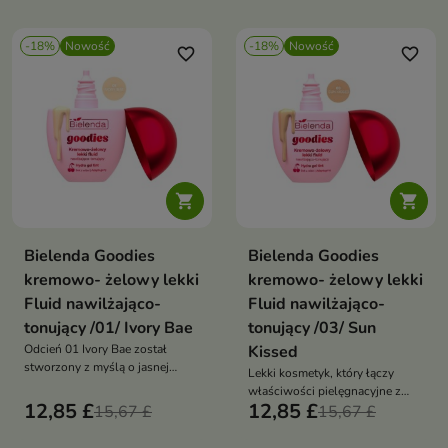
-18%
Nowość
-18%
Nowość
favorite_border
favorite_border


Bielenda Goodies
Bielenda Goodies
kremowo- żelowy lekki
kremowo- żelowy lekki
Fluid nawilżająco-
Fluid nawilżająco-
tonujący /01/ Ivory Bae
tonujący /03/ Sun
Odcień 01 Ivory Bae został
Kissed
stworzony z myślą o jasnej
Lekki kosmetyk, który łączy
karnacji, zapewniając subtelne i
właściwości pielęgnacyjne z
naturalne dopasowanie.
12,85 £
12,85 £
15,67 £
delikatnym kryciem.
15,67 £