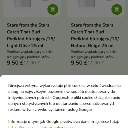


Stars from the Stars
Stars from the Stars
Catch That Burl
Catch That Burl
Podkład blurujący /15/
Podkład blurujący /10/
Light Olive 25 ml
Natural Beige 25 ml
Podkład wygładzający to lekki,
Podkład wygładzający to lekki,
pielęgnujący podkład, który
pielęgnujący podkład, który
9,50 £
9,50 £
wyrównuje koloryt skóry,
11,30 £
wyrównuje koloryt skóry,
11,30 £
wygładza jej strukturę i
wygładza jej strukturę i
zapewnia naturalne, promienne
zapewnia naturalne, promienne
wykończenie. Łączy efekt
wykończenie. Łączy efekt
-16%
makijażu z właściwościami
makijażu z właściwościami
favorite_border
favorite_border
Niniejsza witryna wykorzystuje pliki cookies w celu świadczenia
pielęgnacyjnymi
pielęgnacyjnymi
usług na najwyższym poziomie i w sposób dostosowany do
indywidualnych potrzeb. Opcjonalne pliki cookie służą zbieraniu
danych statystycznych lub dostarczaniu spersonalizowanych
reklam, w tym z wykorzystaniem usług Google.
Informacje o tym, jak Google przetwarza dane, znajdziesz tutaj:


https://business.safety.google/privacy/
.