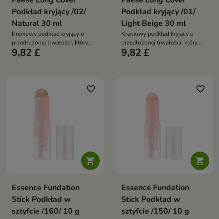
Paese Long Cover
Paese Long Cover
Podkład kryjący /02/
Podkład kryjący /01/
Natural 30 ml
Light Beige 30 ml
Kremowy podkład kryjący o
Kremowy podkład kryjący o
przedłużonej trwałości, który
przedłużonej trwałości, który
9,82 £
9,82 £
skutecznie wyrównuje koloryt i
skutecznie wyrównuje koloryt i
maskuje niedoskonałości.
maskuje niedoskonałości.
Zapewnia satynowe
Zapewnia satynowe
wykończenie oraz pielęgnacyjne
wykończenie oraz pielęgnacyjne
wsparcie dzięki bogatej formule
wsparcie dzięki bogatej formule
favorite_border
favorite_border
z witaminami i składnikami
z witaminami i składnikami
regenerującymi
regenerującymi


Essence Fundation
Essence Fundation
Stick Podkład w
Stick Podkład w
sztyfcie /160/ 10 g
sztyfcie /150/ 10 g