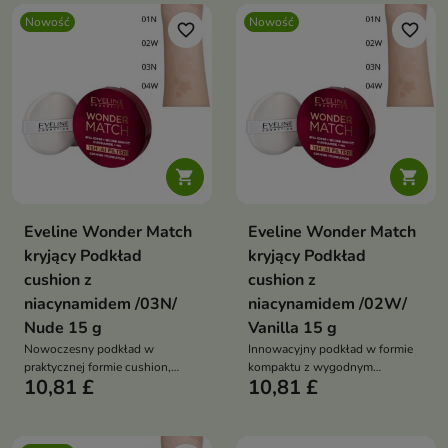
Nowość
Nowość
favorite_border
favorite_border


Eveline Wonder Match
Eveline Wonder Match
kryjący Podkład
kryjący Podkład
cushion z
cushion z
niacynamidem /03N/
niacynamidem /02W/
Nude 15 g
Vanilla 15 g
Nowoczesny podkład w
Innowacyjny podkład w formie
praktycznej formie cushion,
kompaktu z wygodnym
10,81 £
10,81 £
który łączy wygodę aplikacji z
aplikatorem, który łączy efekt
efektem perfekcyjnie
makijażu z pielęgnacją skóry.
wygładzonej skóry.