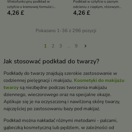
Wielofunkcyjny podkład w
Podkład w sztyfcie o jasnym
sztyfcie o kremowej formule i
odcieniu z ciepłym, różowym
4,26 £
4,26 £
naturalnym, matowym
podtonem, który zapewnia
wykończeniu. Średnio jasny
naturalny, lekko matowy efekt i
odcień z ciepłym, różowo-
niewyczuwalne wykończenie.
brzoskwiniowym podtonem
Kremowa formuła pozwala
Pokazano 1-36 z 296 pozycji
zapewnia lekki, niewymuszony
szybko wyrównać koloryt skóry i
efekt oraz możliwość szybkich
wykonać makijaż bez wysiłku
poprawek w każdej sytuacji
1
2
3
…
9

Jak stosować podkład do twarzy?
Podkłady do twarzy znajdują szerokie zastosowanie w
codziennej pielęgnacji i makijażu.
Kosmetyki do makijażu
twarzy
są niezbędne podczas tworzenia makijażu
dziennego, wieczorowego oraz na specjalne okazje.
Aplikuje się je na oczyszczoną i nawilżoną skórę twarzy,
najczęściej po zastosowaniu bazy pod makijaż.
Podkład można nakładać różnymi metodami - palcami,
gąbeczką kosmetyczną lub pędzlem, w zależności od