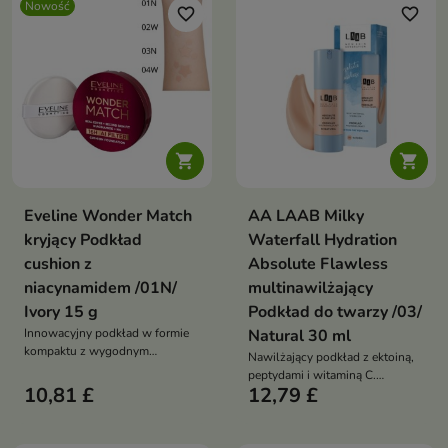
Nowość
favorite_border
favorite_border


Eveline Wonder Match
AA LAAB Milky
kryjący Podkład
Waterfall Hydration
cushion z
Absolute Flawless
niacynamidem /01N/
multinawilżający
Ivory 15 g
Podkład do twarzy /03/
Innowacyjny podkład w formie
Natural 30 ml
kompaktu z wygodnym
Nawilżający podkład z ektoiną,
aplikatorem, który łączy efekt
peptydami i witaminą C.
makijażu z pielęgnacją skóry.
10,81 £
12,79 £
Wyrównuje koloryt, wygładza
cerę i daje efekt glass skin