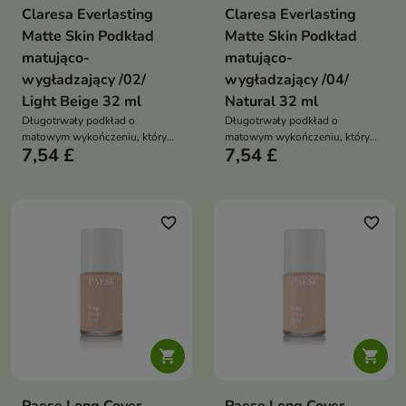
Claresa Everlasting
Claresa Everlasting
Matte Skin Podkład
Matte Skin Podkład
matująco-
matująco-
wygładzający /02/
wygładzający /04/
Light Beige 32 ml
Natural 32 ml
Długotrwały podkład o
Długotrwały podkład o
matowym wykończeniu, który
matowym wykończeniu, który
7,54 £
7,54 £
wygładza skórę, wyrównuje
wygładza skórę, wyrównuje
koloryt i zapewnia średnie do
koloryt i zapewnia średnie do
pełnego krycie, jednocześnie
pełnego krycie, jednocześnie
pielęgnując cerę
pielęgnując cerę
favorite_border
favorite_border

