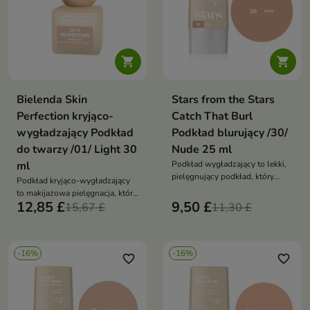


Bielenda Skin
Stars from the Stars
Perfection kryjąco-
Catch That Burl
wygładzający Podkład
Podkład blurujący /30/
do twarzy /01/ Light 30
Nude 25 ml
ml
Podkład wygładzający to lekki,
pielęgnujący podkład, który
Podkład kryjąco-wygładzający
wyrównuje koloryt skóry,
to makijażowa pielęgnacja, która
wygładza jej strukturę i
12,85 £
9,50 £
wyrównuje koloryt, maskuje
15,67 £
11,30 £
zapewnia naturalne, promienne
niedoskonałości i zapewnia
wykończenie. Łączy efekt
naturalnie gładkie, promienne
makijażu z właściwościami
wykończenie bez efektu maski
pielęgnacyjnymi
-16%
-16%
favorite_border
favorite_border