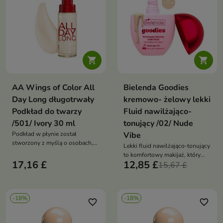
godzin, bez efektu maski,
godzin, bez efektu maski,
jednocześnie wspierając
jednocześnie wspierając
nawilżenie i barierę
nawilżenie i barierę
hydrolipidową skóry
hydrolipidową skóry


AA Wings of Color All
Bielenda Goodies
Day Long długotrwały
kremowo- żelowy lekki
Podkład do twarzy
Fluid nawilżająco-
/501/ Ivory 30 ml
tonujący /02/ Nude
Podkład w płynie został
Vibe
stworzony z myślą o osobach,
Lekki fluid nawilżająco-tonujący
które oczekują trwałego krycia,
to komfortowy makijaż, który
lekkiej formuły i naturalnego
17,16 £
12,85 £
wyrównuje koloryt, nawilża
15,67 £
efektu na skórze
skórę i zapewnia naturalny,
świeży efekt
-18%
-18%
favorite_border
favorite_border