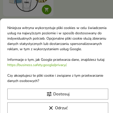

Lattafa Victoria
Niniejsza witryna wykorzystuje pliki cookies w celu świadczenia
Odlewka Wody
usług na najwyższym poziomie i w sposób dostosowany do
toaletowej dla kobiet i
indywidualnych potrzeb. Opcjonalne pliki cookie służą zbieraniu
mężczyzn 10 ml
danych statystycznych lub dostarczaniu spersonalizowanych
6,84 £
reklam, w tym z wykorzystaniem usług Google.
Informacje o tym, jak Google przetwarza dane, znajdziesz tutaj:
Pokazano 1-1 z 1 pozycji
https://business.safety.google/privacy/
.
Odlewki Perfum Arabskich Damskich
Czy akceptujesz te pliki cookie i związane z tym przetwarzanie
danych osobowych?
Odlewki Esencji Perfum Arabskich
Odlewki Wód Kolońskich Arabskich
tune
Dostosuj
Odlewki Wód Perfumowanych Arabskich
Odlewki Wód Toaletowych Arabskich
clear
Odrzuć