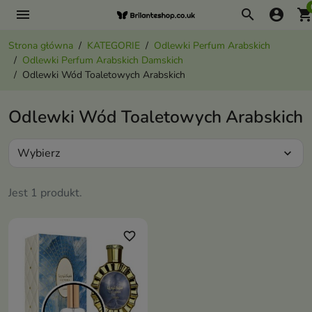
menu
search
account_circle
shopping_ca
Strona główna
KATEGORIE
Odlewki Perfum Arabskich
Odlewki Perfum Arabskich Damskich
Odlewki Wód Toaletowych Arabskich
Odlewki Wód Toaletowych Arabskich
Wybierz
expand_more
Jest 1 produkt.
favorite_border