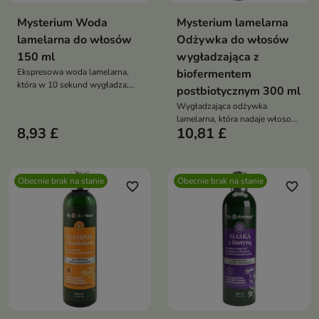
Mysterium Woda
Mysterium lamelarna
lamelarna do włosów
Odżywka do włosów
150 ml
wygładzająca z
Ekspresowa woda lamelarna,
biofermentem
która w 10 sekund wygładza,
postbiotycznym 300 ml
regeneruje i nadaje włosom
Wygładzająca odżywka
jedwabisty blask
lamelarna, która nadaje włosom
8,93 £
10,81 £
efekt tafli, ogranicza puszenie i
ułatwia stylizację
Obecnie brak na stanie
Obecnie brak na stanie
favorite_border
favorite_border