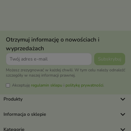
Otrzymuj informację o nowościach i
wyprzedażach
Możesz zrezygnować w każdej chwili. W tym celu należy odnaleźć
szczegóły w naszej informacji prawnej.
Akceptuję
regulamin sklepu
i
politykę prywatności
.
keyboard_arrow_down
Produkty
keyboard_arrow_down
Informacja o sklepie
keyboard_arrow_down
Kategorie