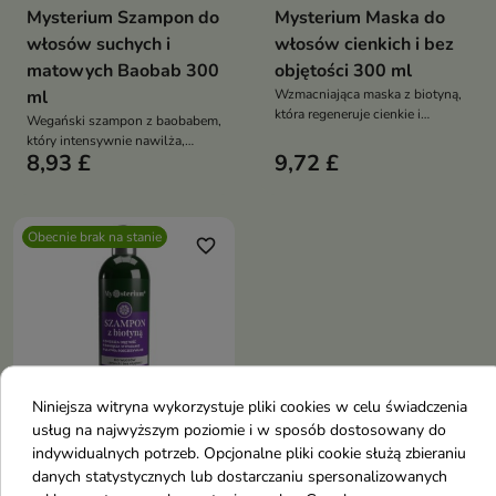
Mysterium Szampon do
Mysterium Maska do
włosów suchych i
włosów cienkich i bez
matowych Baobab 300
objętości 300 ml
ml
Wzmacniająca maska z biotyną,
która regeneruje cienkie i
Wegański szampon z baobabem,
osłabione włosy, dodaje im
który intensywnie nawilża,
objętości, miękkości i zdrowego
8,93 £
9,72 £
wygładza i chroni włosy suche
blasku
oraz matowe przed puszeniem
Obecnie brak na stanie
favorite_border
Niniejsza witryna wykorzystuje pliki cookies w celu świadczenia
usług na najwyższym poziomie i w sposób dostosowany do
indywidualnych potrzeb. Opcjonalne pliki cookie służą zbieraniu
Mysterium Szampon do
danych statystycznych lub dostarczaniu spersonalizowanych