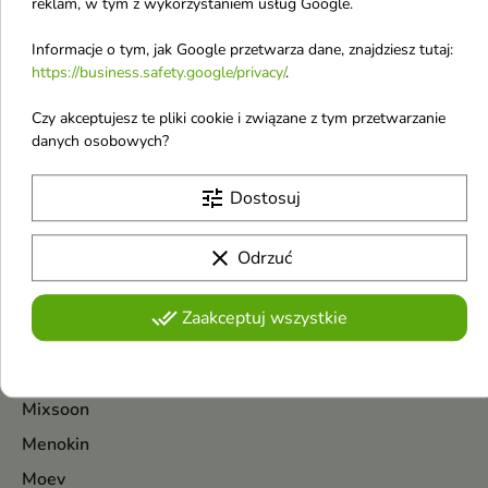
włosów cienkich i bez
reklam, w tym z wykorzystaniem usług Google.
objętości Biotyna 300
Informacje o tym, jak Google przetwarza dane, znajdziesz tutaj:
ml
https://business.safety.google/privacy/
.
Wzmacniający szampon z
biotyną, który delikatnie
9,72 £
oczyszcza, odżywia i dodaje
Czy akceptujesz te pliki cookie i związane z tym przetwarzanie
objętości cienkim, osłabionym
danych osobowych?
włosom
Pokazano 1-7 z 7 pozycji
tune
Dostosuj
M
clear
Odrzuć
Maison Asrar
Ministry of Gourmand
done_all
Zaakceptuj wszystkie
Mysterium
Mediderm
Mixsoon
Menokin
Moev