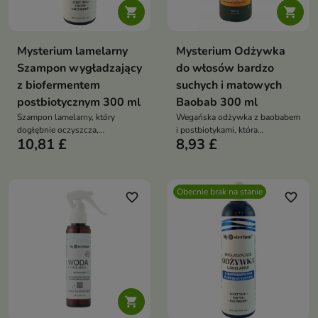


Mysterium lamelarny
Mysterium Odżywka
Szampon wygładzający
do włosów bardzo
z biofermentem
suchych i matowych
postbiotycznym 300 ml
Baobab 300 ml
Szampon lamelarny, który
Wegańska odżywka z baobabem
dogłębnie oczyszcza,
i postbiotykami, która
10,81 £
8,93 £
intensywnie nawilża i wygładza
intensywnie nawilża, wygładza
włosy, nadając im efekt tafli i
włosy i wspiera równowagę
zdrowy połysk
skóry głowy
Obecnie brak na stanie
favorite_border
favorite_border
