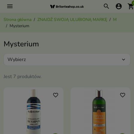
menu
search
account_circle
shopping_ca
Strona główna
ZNAJDŹ SWOJĄ ULUBIONĄ MARKĘ
M
Mysterium
Mysterium
Wybierz
expand_more
Jest 7 produktów.
favorite_border
favorite_border