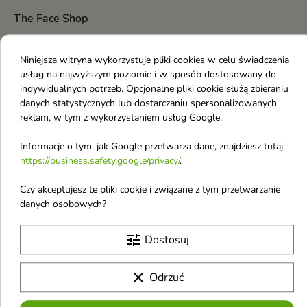
The Face Shop
The Ordinary
Niniejsza witryna wykorzystuje pliki cookies w celu świadczenia
The Saem
usług na najwyższym poziomie i w sposób dostosowany do
theBalm
indywidualnych potrzeb. Opcjonalne pliki cookie służą zbieraniu
danych statystycznych lub dostarczaniu spersonalizowanych
Tiziana Terenzi
reklam, w tym z wykorzystaniem usług Google.
Tocobo
Informacje o tym, jak Google przetwarza dane, znajdziesz tutaj:
Tom Ford
https://business.safety.google/privacy/
.
Tommy
Czy akceptujesz te pliki cookie i związane z tym przetwarzanie
Top Choice
danych osobowych?
Torriden
Tołpa
tune
Dostosuj
Trust My Sister
clear
Odrzuć