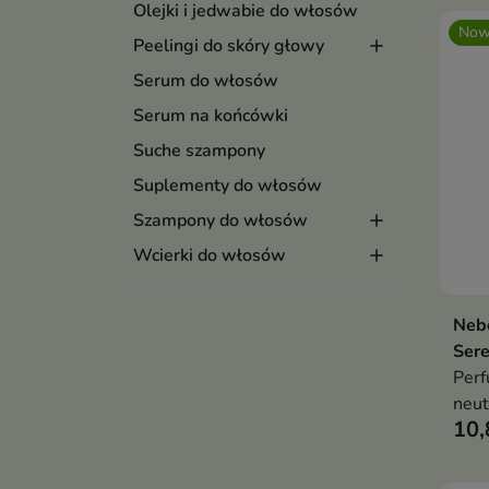
Olejki i jedwabie do włosów
Now
Peelingi do skóry głowy
Serum do włosów
Serum na końcówki
Suche szampony
Suplementy do włosów
Szampony do włosów
Wcierki do włosów
Neb
Sere
Per
neut
10,
zapa
pach
natu