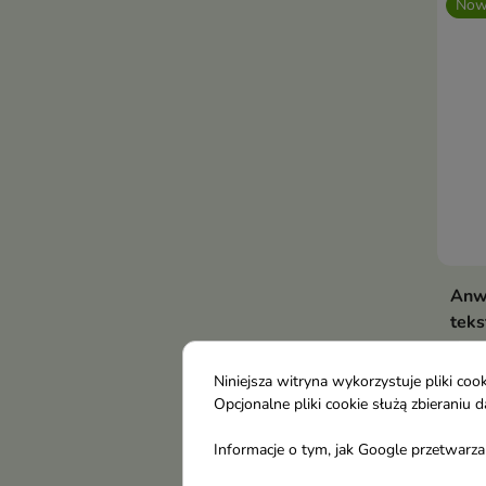
Now
Anw
teks
włos
Size
Niniejsza witryna wykorzystuje pliki c
Lekk
Opcjonalne pliki cookie służą zbierani
któr
8,5
Informacje o tym, jak Google przetwarza 
natu
efek