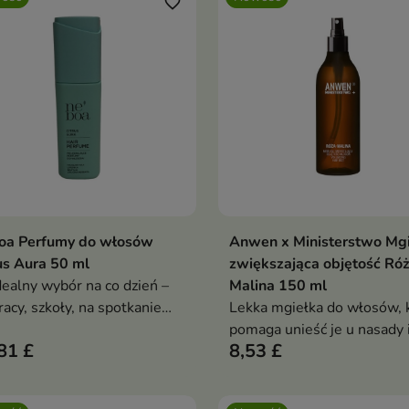
ń, jak i na wyjątkowe
favorite_border
cia.
oa Perfumy do włosów
Anwen x Ministerstwo Mg
Dodaj do koszyka
Dodaj do koszy


us Aura 50 ml
zwiększająca objętość Ró
dealny wybór na co dzień –
Malina 150 ml
racy, szkoły, na spotkanie
Lekka mgiełka do włosów, 
po treningu, gdy chcesz
pomaga unieść je u nasady 
81 £
8,53 £
ko odświeżyć fryzurę bez
nadać fryzurze większą obj
eczności mycia włosów.
bez efektu obciążenia.