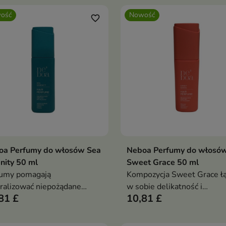
ość
Nowość
favorite_border
oa Perfumy do włosów Sea
Neboa Perfumy do włosó
Dodaj do koszyka
Dodaj do koszy


nity 50 ml
Sweet Grace 50 ml
fumy pomagają
Kompozycja Sweet Grace łą
ralizować niepożądane
w sobie delikatność i
81 £
10,81 £
chy i pozostawiają włosy
zmysłowość, tworząc przy
nące, lekkie oraz pełne
zapachowy akcent idealny 
ralnego blasku.
każdą okazję.