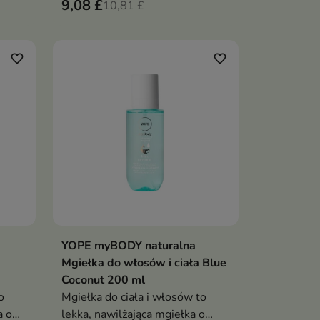
9,08 £
atem
aromatem soczystej truskawki,
10,81 £
puszystego marshmallow i
cukru
favorite_border
favorite_border
YOPE myBODY naturalna
ka
Dodaj do koszyka

Mgiełka do włosów i ciała Blue
Coconut 200 ml
o
Mgiełka do ciała i włosów to
a o
lekka, nawilżająca mgiełka o