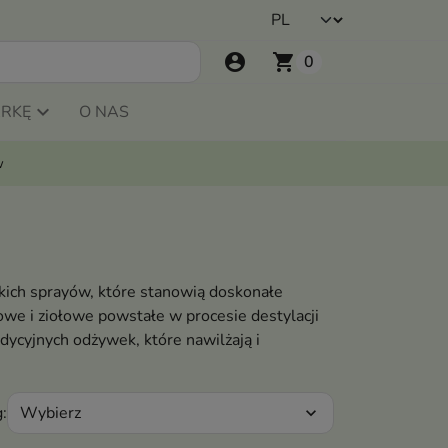
account_circle
shopping_cart
0
ARKĘ
O NAS
w
kich sprayów, które stanowią doskonałe
we i ziołowe powstałe w procesie destylacji
adycyjnych odżywek, które nawilżają i
Wybierz
:
expand_more