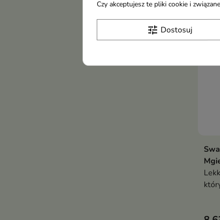
Czy akceptujesz te pliki cookie i związ
Now
tune
Dostosuj
Swa
Mgi
Lekk
któr
ich 
natu
8,6