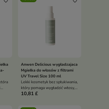
favorite_border
favorite_border
iełka
Anwen Delicious wygładzajaca
ka
Dodaj do koszyka

ża-
Mgiełka do włosów z filtrami
UV Travel Size 100 ml
która
Lekki kosmetyk bez spłukiwania,
i
który pomaga wygładzić włosy,
10,81 £
ętość
ograniczyć ich puszeni