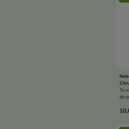
dzie
wyjś
Neb
Citr
To i
do p
czy 
10,
szyb
koni