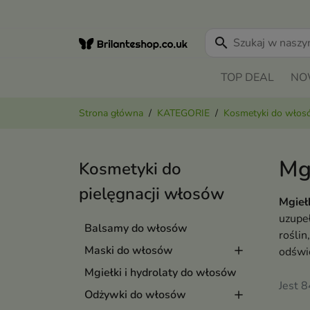
search
TOP DEAL
NO
Strona główna
KATEGORIE
Kosmetyki do wło
Mg
Kosmetyki do
pielęgnacji włosów
Mgieł
uzupeł
Balsamy do włosów
roślin
Maski do włosów
odświe
Mgiełki i hydrolaty do włosów
Jest 
Odżywki do włosów