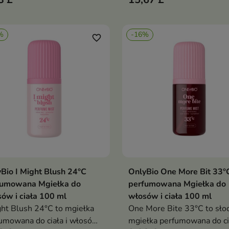
chroni pasma przed działan
wysokiej temperatury aż d
230°C, co zostało potwier
%
-16%
badaniami
favorite_border
Bio I Might Blush 24°C
OnlyBio One More Bit 33°
Dodaj do koszyka
Dodaj do koszy


fumowana Mgiełka do
perfumowana Mgiełka do
ów i ciała 100 ml
włosów i ciała 100 ml
ght Blush 24°C to mgiełka
One More Bite 33°C to sło
umowana do ciała i włosów
mgiełka perfumowana do cia