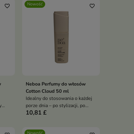
Nowość
favorite_border
favorite_border
w
Neboa Perfumy do włosów
ka
Dodaj do koszyka

Cotton Cloud 50 ml
Idealny do stosowania o każdej
y
porze dnia – po stylizacji, po
10,81 £
kter
treningu lub wtedy, gdy chcesz
szybko odświeżyć zapach
włosów.
Nowość