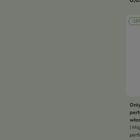
-16
Only
per
włos
I Mi
perf