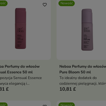
ość
Nowość
favorite_border
oa Perfumy do włosów
Neboa Perfumy do włosó
Dodaj do koszyka
Dodaj do koszy


ual Essence 50 ml
Pure Bloom 50 ml
ozycja Sensual Essence
To idealny dodatek do
wyca elegancją i
codziennej pielęgnacji, któr
81 £
10,81 £
łowością, tworząc subtelny
podkreśla wyjątkowy chara
nt zapachowy idealny na
każdej stylizacji.
ą okazję – zarówno na co
ość
Nowość