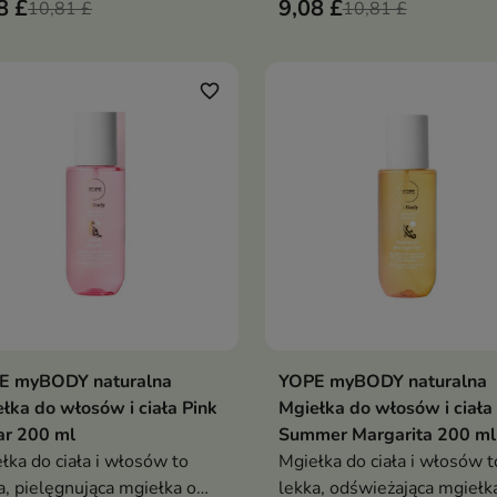
8 £
9,08 £
wieżo-kwiatowym
10,81 £
włosów inspirowana arom
10,81 £
akterze. Połączenie
wiśniowego deseru
rbaru, piwonii i kadzidła
zy elegancką, zmysłową
favorite_border
ozycję pełną subtelnych
ji i kobiecego uroku
E myBODY naturalna
YOPE myBODY naturalna
Dodaj do koszyka
Dodaj do koszy


łka do włosów i ciała Pink
Mgiełka do włosów i ciała
ar 200 ml
Summer Margarita 200 ml
łka do ciała i włosów to
Mgiełka do ciała i włosów t
a, pielęgnująca mgiełka o
lekka, odświeżająca mgiełk