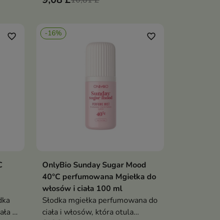
iem
kremową pistację, delikatną
10,81 £
o
konwalię i puszystą bitą
dzone
śmietanę. To gourmandowy
-16%
zapach pełen słodyczy, lekkości i
favorite_border
favorite_border
przyjemnego otulenia
C
OnlyBio Sunday Sugar Mood
ka
Dodaj do koszyka

40°C perfumowana Mgiełka do
włosów i ciała 100 ml
dka
Słodka mgiełka perfumowana do
ła i
ciała i włosów, która otula