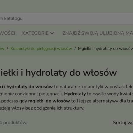
WOŚCI
KATEGORIE
ZNAJDŹ SWOJĄ ULUBIONĄ M
sów
Kosmetyki do pielęgnacji włosów
Mgiełki i hydrolaty do włosó
iełki i hydrolaty do włosów
ki i hydrolaty do włosów
to naturalne kosmetyki w postaci lek
nienie codziennej pielęgnacji.
Hydrolaty
to czyste wody kwiato
, podczas gdy
mgiełki do włosów
to lżejsze alternatywy dla tr
żają włosy bez obciążania ich struktury.
84 produktów.
Sortuj wg