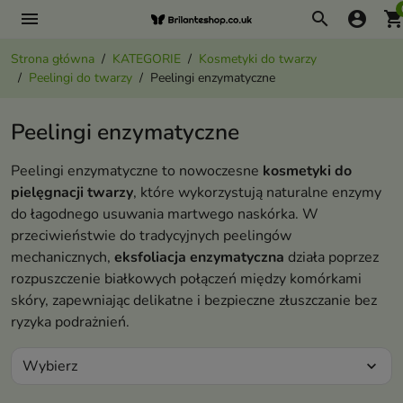
menu
search
account_circle
shopping_ca
Strona główna
KATEGORIE
Kosmetyki do twarzy
Peelingi do twarzy
Peelingi enzymatyczne
Peelingi enzymatyczne
Peelingi enzymatyczne to nowoczesne
kosmetyki do
pielęgnacji twarzy
, które wykorzystują naturalne enzymy
do łagodnego usuwania martwego naskórka. W
przeciwieństwie do tradycyjnych peelingów
mechanicznych,
eksfoliacja enzymatyczna
działa poprzez
rozpuszczenie białkowych połączeń między komórkami
skóry, zapewniając delikatne i bezpieczne złuszczanie bez
ryzyka podrażnień.
Wybierz
expand_more