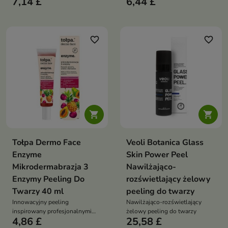
7,14 £
6,44 £
o osobach z cerą tłustą,
mieszaną i skłonną do
zaskórników
favorite_border
favorite_border


Tołpa Dermo Face
Veoli Botanica Glass
Enzyme
Skin Power Peel
Mikrodermabrazja 3
Nawilżająco-
Enzymy Peeling Do
rozświetlający żelowy
Twarzy 40 ml
peeling do twarzy
Innowacyjny peeling
Nawilżająco-rozświetlający
inspirowany profesjonalnymi
żelowy peeling do twarzy
4,86 £
25,58 £
zabiegami klinicznymi, który