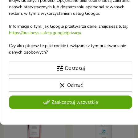
indywidualnych potrzeb. Opcjonalne pliki cookie służą zbieraniu
danych statystycznych lub dostarczaniu spersonalizowanych
reklam, w tym z wykorzystaniem usług Google.


Informacje o tym, jak Google przetwarza dane, znajdziesz tutaj:
https://business.safety.google/privacy/
.
Tołpa Dermo Face
Bandi Delicate Care
Czy akceptujesz te pliki cookie i związane z tym przetwarzanie
Sebio+. Peeling do
Delikatny Peeling
danych osobowych?
twarzy 3 kwasy 50 ml
enzymatyczny do
Peeling do twarzy 3 kwasy
twarzy 75 ml
tune
Dostosuj
Peeling oczyszczający bez
podrażnień to doskonały wybór
8,33 £
11,90 £
dla każdego rodzaju cery, w tym
clear
Odrzuć
także wrażliwej, delikatnej i
skłonnej do podrażnień
done_all
Zaakceptuj wszystkie
favorite_border
favorite_border