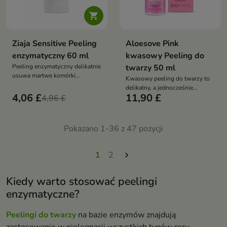

Ziaja Sensitive Peeling
Aloesove Pink
enzymatyczny 60 ml
kwasowy Peeling do
Peeling enzymatyczny delikatnie
twarzy 50 ml
usuwa martwe komórki
Kwasowy peeling do twarzy to
naskórka, wygładza i łagodzi
delikatny, a jednocześnie
wrażliwą skórę, przygotowując
4,06 £
11,90 £
4,96 £
skuteczny peeling chemiczny
ją do dalszej pielęgnacji bez
przeznaczony do pielęgnacji
podrażnień
każdego rodzaju skóry
Pokazano 1-36 z 47 pozycji
1
2

Kiedy warto stosować peelingi
enzymatyczne?
Peelingi do twarzy
na bazie enzymów znajdują