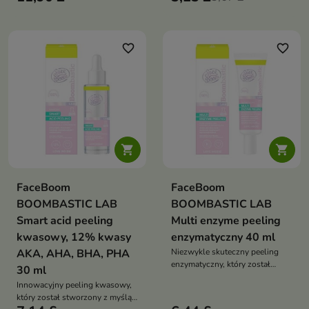
favorite_border
favorite_border


FaceBoom
FaceBoom
BOOMBASTIC LAB
BOOMBASTIC LAB
Smart acid peeling
Multi enzyme peeling
kwasowy, 12% kwasy
enzymatyczny 40 ml
AKA, AHA, BHA, PHA
Niezwykle skuteczny peeling
enzymatyczny, który został
30 ml
stworzony z myślą o każdym
Innowacyjny peeling kwasowy,
rodzaju cery, w tym również
który został stworzony z myślą
problematycznej