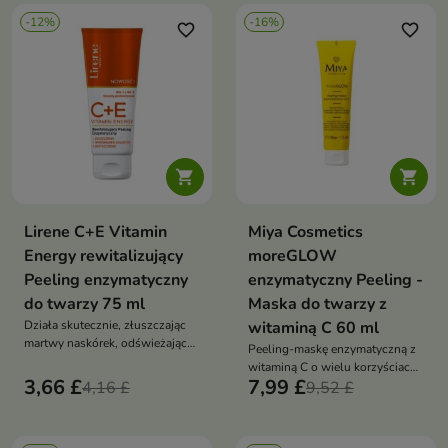
-12%
-16%
favorite_border
favorite_border


Lirene C+E Vitamin
Miya Cosmetics
Energy rewitalizujący
moreGLOW
Peeling enzymatyczny
enzymatyczny Peeling -
do twarzy 75 ml
Maska do twarzy z
Działa skutecznie, złuszczając
witaminą C 60 ml
martwy naskórek, odświeżając
Peeling-maskę enzymatyczną z
skórę i oczyszczając pory
witaminą C o wielu korzyściach
3,66 £
7,99 £
4,16 £
dla skóry
9,52 £