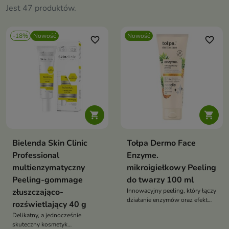
Jest 47 produktów.
-18%
Nowość
Nowość
favorite_border
favorite_border


Bielenda Skin Clinic
Tołpa Dermo Face
Professional
Enzyme.
multienzymatyczny
mikroigiełkowy Peeling
Peeling-gommage
do twarzy 100 ml
złuszczająco-
Innowacyjny peeling, który łączy
działanie enzymów oraz efekt
rozświetlający 40 g
mikroigiełek, aby skutecznie
Delikatny, a jednocześnie
wygładzić skórę i poprawić jej
skuteczny kosmetyk
wygląd.