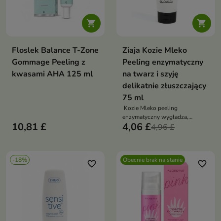


Floslek Balance T-Zone
Ziaja Kozie Mleko
Gommage Peeling z
Peeling enzymatyczny
kwasami AHA 125 ml
na twarz i szyję
delikatnie złuszczający
75 ml
Kozie Mleko peeling
enzymatyczny wygładza,
10,81 £
4,06 £
złuszcza i zmiękcza skórę.
4,96 £
Zawiera papainę, oliwę z oliwek
i proteiny koziego mleka. Idealny
na noc
-18%
Obecnie brak na stanie
favorite_border
favorite_border