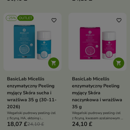
zaczerwienienia i wygładza bez
skórę
ściągnięcia
-25%
OUTLET
favorite_border
favorite_border


BasicLab Micellis
BasicLab Micellis
enzymatyczny Peeling
enzymatyczny Peeling
myjący Skóra sucha i
myjący Skóra
wrażliwa 35 g (30-11-
naczynkowa i wrażliwa
2026)
35 g
Wegański pudrowy peeling-żel
Wegański pudrowy peeling-żel
z ficyną, HA, ektoiną i
z ficyną, kwasem azelainowym i
18,07 £
24,10 £
aminokwasami łagodnie
24,10 £
glicyryzyną delikatnie złuszcza,
złuszcza i oczyszcza skórę
koi rumień i oczyszcza skórę