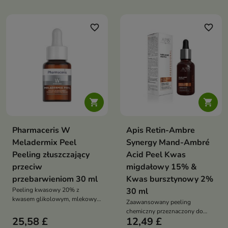
suchą/wrażliwą, wygładza i
naczynkową bez naruszania
nawilża bez ściągnięcia
bariery
favorite_border
favorite_border


Pharmaceris W
Apis Retin-Ambre
Meladermix Peel
Synergy Mand-Ambré
Peeling złuszczający
Acid Peel Kwas
przeciw
migdałowy 15% &
przebarwieniom 30 ml
Kwas bursztynowy 2%
Peeling kwasowy 20% z
30 ml
kwasem glikolowym, mlekowym
Zaawansowany peeling
i migdałowym to intensywna
chemiczny przeznaczony do
kuracja rozjaśniająca
25,58 £
12,49 £
powierzchniowej rewitalizacji
przebarwienia, wygładzająca