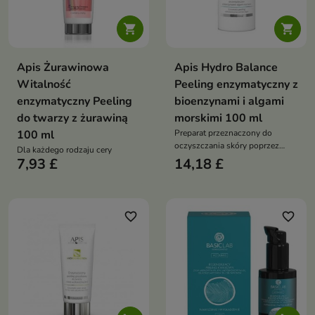


Apis Żurawinowa
Apis Hydro Balance
Witalność
Peeling enzymatyczny z
enzymatyczny Peeling
bioenzynami i algami
do twarzy z żurawiną
morskimi 100 ml
100 ml
Preparat przeznaczony do
oczyszczania skóry poprzez
Dla każdego rodzaju cery
enzymatyczne złuszczanie
7,93 £
14,18 £
martwych komórek dzięki
zawartej papainie
favorite_border
favorite_border