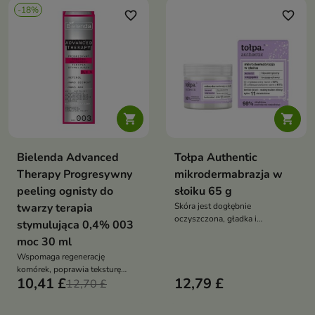
-18%
favorite_border
favorite_border


Bielenda Advanced
Tołpa Authentic
Therapy Progresywny
mikrodermabrazja w
peeling ognisty do
słoiku 65 g
twarzy terapia
Skóra jest dogłębnie
oczyszczona, gładka i
stymulująca 0,4% 003
długotrwale nawilżona
moc 30 ml
Wspomaga regenerację
komórek, poprawia teksturę
10,41 £
12,79 £
skóry i wyrównuje jej koloryt
12,70 £