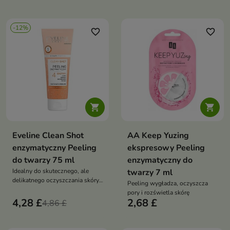
łączy w sobie działanie
enzymatyczne i mechaniczne
-12%
favorite_border
favorite_border


Eveline Clean Shot
AA Keep Yuzing
enzymatyczny Peeling
ekspresowy Peeling
do twarzy 75 ml
enzymatyczny do
Idealny do skutecznego, ale
twarzy 7 ml
delikatnego oczyszczania skóry,
Peeling wygładza, oczyszcza
również wrażliwej
pory i rozświetla skórę
4,28 £
2,68 £
4,86 £