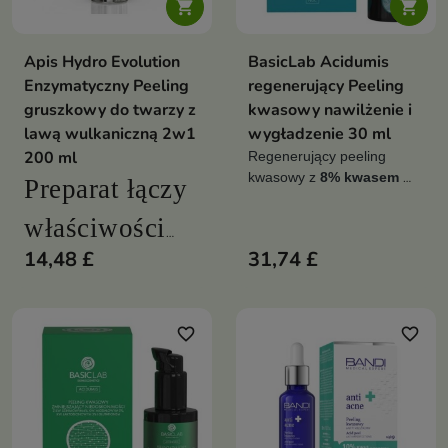


Apis Hydro Evolution
BasicLab Acidumis
Enzymatyczny Peeling
regenerujący Peeling
gruszkowy do twarzy z
kwasowy nawilżenie i
lawą wulkaniczną 2w1
wygładzenie 30 ml
200 ml
Regenerujący peeling 
kwasowy z 
8% kwasem 
Preparat łączy
mlekowym
, 
6% kwasem 
laktobionowym
, 
3% 
właściwości
glukonolaktonem
 oraz 
14,48 £
31,74 £
peelingu enzymatycznego
dwoma silnymi 
antyoksydantami, 
(papaina) i
glutationem i 
resweratrolem.
favorite_border
favorite_border
ziarnistego