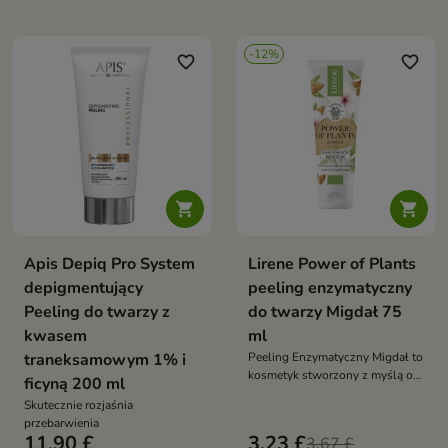
skóry
skórę i stymulująca odnowę
komórkową – idealna dla skóry z
nierównym kolorytem, bliznami i
-12%
favorite_border
favorite_border
zmarszczkami


Apis Depiq Pro System
Lirene Power of Plants
depigmentujący
peeling enzymatyczny
Peeling do twarzy z
do twarzy Migdał 75
kwasem
ml
traneksamowym 1% i
Peeling Enzymatyczny Migdał to
kosmetyk stworzony z myślą o
ficyną 200 ml
delikatnym, a jednocześnie
Skutecznie rozjaśnia
skutecznym oczyszczaniu skóry
przebarwienia
11,90 £
3,23 £
3,67 £