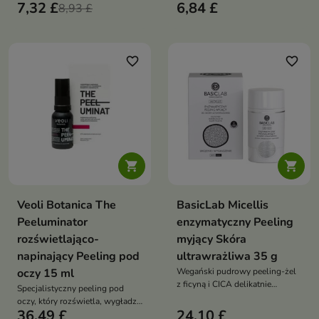
7,32 £
6,84 £
przeznaczony do odnowy i
8,93 £
wygładzenia skóry twarzy.
favorite_border
favorite_border


Veoli Botanica The
BasicLab Micellis
Peeluminator
enzymatyczny Peeling
rozświetlająco-
myjący Skóra
napinający Peeling pod
ultrawrażliwa 35 g
oczy 15 ml
Wegański pudrowy peeling-żel
z ficyną i CICA delikatnie
Specjalistyczny peeling pod
złuszcza i oczyszcza skórę
oczy, który rozświetla, wygładza
ultrawrażliwą, koi
36,49 £
24,10 £
i natychmiast napina delikatną