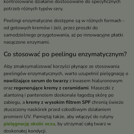
kontrolowane działanie dostosowane do specyficznych
potrzeb różnych typów cery.
Peelingi enzymatyczne dostępne są w różnych formach -
od gotowych kremów i żeli, przez proszki do
samodzielnego przygotowania, aż po innowacyjne płatki
nasączone enzymami.
Co stosować po peelingu enzymatycznym?
Aby zmaksymalizować korzyści płynące ze stosowania
peelingów enzymatycznych, warto uzupełnić pielęgnację o
nawilżające serum do twarzy
z kwasem hialuronowym
oraz
regenerujące kremy z ceramidami
. Maseczki z
alantoiną i pantenolem doskonale łagodzą skórę po
zabiegu, a
kremy z wysokim filtrem SPF
chronią świeżo
złuszczony naskórek przed szkodliwym działaniem
promieni UV. Pamiętaj także, aby włączyć do rutyny
pielęgnację okolic oczu
, by utrzymać całą twarz w
doskonałej kondycji.