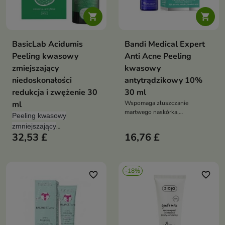


BasicLab Acidumis
Bandi Medical Expert
Peeling kwasowy
Anti Acne Peeling
zmiejszający
kwasowy
niedoskonałości
antytrądzikowy 10%
redukcja i zwężenie 30
30 ml
ml
Wspomaga złuszczanie
martwego naskórka,
Peeling kwasowy
odblokowuje pory oraz pomaga
zmniejszający
ograniczyć powstawanie zmian
32,53 £
16,76 £
niedoskonałości z
6%
trądzikowych.
kwasem szikimowym
,
5%
kwasem migdałowym
,
3%
kwasem
-18%
favorite_border
favorite_border
laktobionowym
oraz
dwoma silnymi
antyoksydantami,
glutationem
i resweratrolem.