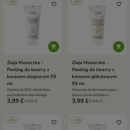
-18%
-18%
favorite_border
favorite_border


Ziaja Maseczka -
Ziaja Maseczka -
Peeling do twarzy z
Peeling do twarzy z
kwasem elagowym 55
kwasem glikolowym
ml
55 ml
Zawiera aż 92% składników
Maseczka działa nawilżająco,
pochodzenia naturalnego
jednocześnie delikatnie
3,99 £
3,99 £
4,86 £
usuwając martwe komórki
4,86 £
naskórka dzięki obecności
kwasu glikolowego
-18%
-18%
favorite_border
favorite_border