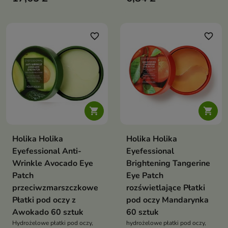
jej zdrowy blask
zanieczyszczenia, odświeżyć
cerę i przywrócić jej promienny
wygląd
favorite_border
favorite_border


Holika Holika
Holika Holika
Eyefessional Anti-
Eyefessional
Wrinkle Avocado Eye
Brightening Tangerine
Patch
Eye Patch
przeciwzmarszczkowe
rozświetlające Płatki
Płatki pod oczy z
pod oczy Mandarynka
Awokado 60 sztuk
60 sztuk
Hydrożelowe płatki pod oczy,
hydrożelowe płatki pod oczy,