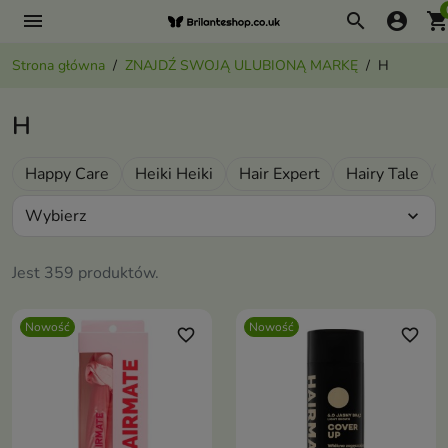
menu
search
account_circle
shopping_ca
Strona główna
ZNAJDŹ SWOJĄ ULUBIONĄ MARKĘ
H
H
Happy Care
Heiki Heiki
Hair Expert
Hairy Tale
Wybierz
expand_more
Jest 359 produktów.
Nowość
Nowość
favorite_border
favorite_border