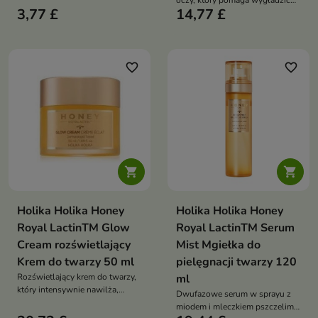
oczy, który pomaga wygładzić
oczyścić pory i wygładzić skórę
3,77 £
14,77 £
drobne zmarszczki, rozjaśnić
cienie i przywrócić skórze wokół
oczu świeży, młodszy wygląd
favorite_border
favorite_border


Holika Holika Honey
Holika Holika Honey
Royal LactinTM Glow
Royal LactinTM Serum
Cream rozświetlający
Mist Mgiełka do
Krem do twarzy 50 ml
pielęgnacji twarzy 120
Rozświetlający krem do twarzy,
ml
który intensywnie nawilża,
Dwufazowe serum w sprayu z
odżywia skórę i pomaga
miodem i mleczkiem pszczelim,
przywrócić jej zdrowy,