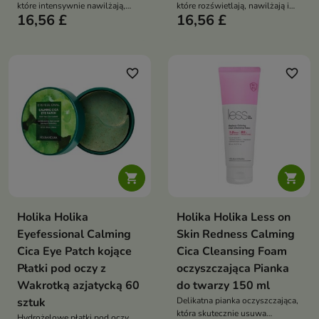
które intensywnie nawilżają,
które rozświetlają, nawilżają i
16,56 £
16,56 £
odżywiają i pomagają wygładzić
pomagają zmniejszyć oznaki
drobne zmarszczki oraz oznaki
zmęczenia oraz cienie pod
zmęczenia
oczami
favorite_border
favorite_border


Holika Holika
Holika Holika Less on
Eyefessional Calming
Skin Redness Calming
Cica Eye Patch kojące
Cica Cleansing Foam
Płatki pod oczy z
oczyszczająca Pianka
Wakrotką azjatycką 60
do twarzy 150 ml
sztuk
Delikatna pianka oczyszczająca,
która skutecznie usuwa
Hydrożelowe płatki pod oczy,