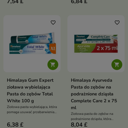
7,54 £
6,84 £
wygładza i przywraca pasmom
oraz przywracać skórze
miękkość oraz naturalny połysk.
miękkość i elastyczność
Wegańska formuła z systemem
pielęgnacji PEH, trehalozą,
fruktozą, kwasem
favorite_border
favorite_border
hialuronowym, pantenolem i
masłem shea zawiera 96%
składników pochodzenia
naturalnego


Himalaya Gum Expert
Himalaya Ayurveda
zioława wybielająca
Pasta do zębów na
Pasta do zębów Total
podrażnione dziąsła
White 100 g
Complete Care 2 x 75
Ziołowa pasta wybielająca, która
ml
pomaga usuwać przebarwienia,
Ziołowa pasta do zębów na
wspiera zdrowie dziąseł oraz
podrażnione dziąsła, która
zapewnia świeży oddech i
6,38 £
8,04 £
pomaga ograniczać krwawienie
widocznie bielsze zęby już po 2