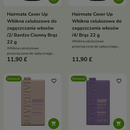
Hairmate Cover Up
Hairmate Cover Up
Włókna celulozowe do
Włókna celulozowe do
zagęszczania włosów
zagęszczania włosów
/2/ Bardzo Ciemny Brąz
/4/ Brąz 22 g
22 g
Włókna celulozowe
przeznaczone do optycznego
Włókna celulozowe
zagęszczania włosów oraz
przeznaczone do optycznego
maskowania miejsc, w których
11,90 £
11,90 £
zagęszczania włosów oraz
widoczna jest skóra głowy.
maskowania miejsc, w których
widoczna jest skóra głowy.
Nowość
Nowość
favorite_border
favorite_border

