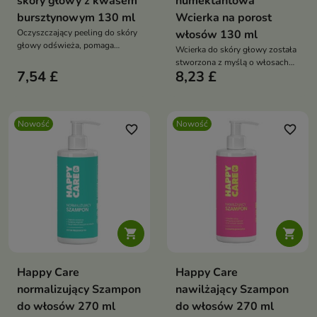
skóry głowy z kwasem
humektantowa
bursztynowym 130 ml
Wcierka na porost
Oczyszczający peeling do skóry
włosów 130 ml
głowy odświeża, pomaga
Wcierka do skóry głowy została
regulować nadmiar sebum i
stworzona z myślą o włosach
unosi włosy u nasady.
7,54 £
8,23 £
osłabionych, wypadających,
Wegańska formuła z systemem
łamliwych i wymagających
pielęgnacji PEH, kwasem
wzmocnienia już u źródła. Lekka
bursztynowym, sokiem z aceroli,
formuła nie obciąża pasm, nie
pantenolem, gliceryną i kwasem
Nowość
Nowość
zmniejsza ich objętości i
favorite_border
favorite_border
hialuronowym zawiera 96%
sprawdzi się w codziennym
składników pochodzenia
stosowaniu
naturalnego


Happy Care
Happy Care
normalizujący Szampon
nawilżający Szampon
do włosów 270 ml
do włosów 270 ml