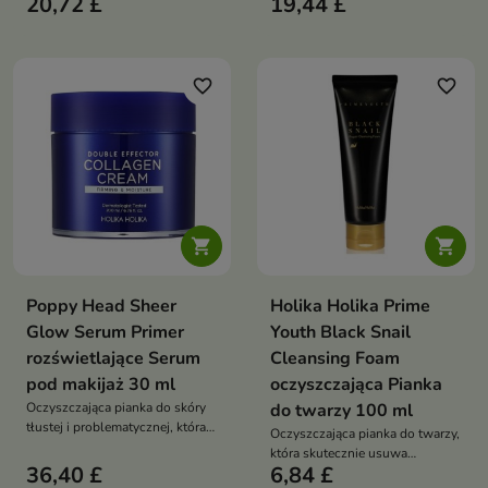
20,72 £
19,44 £
które intensywnie nawilża,
promienny wygląd
odżywia i przywraca skórze
zdrowy, promienny wygląd
favorite_border
favorite_border


Poppy Head Sheer
Holika Holika Prime
Glow Serum Primer
Youth Black Snail
rozświetlające Serum
Cleansing Foam
pod makijaż 30 ml
oczyszczająca Pianka
Oczyszczająca pianka do skóry
do twarzy 100 ml
tłustej i problematycznej, która
Oczyszczająca pianka do twarzy,
pomaga regulować sebum,
która skutecznie usuwa
wspiera redukcję
36,40 £
6,84 £
zanieczyszczenia, wspiera
niedoskonałości i pozostawia