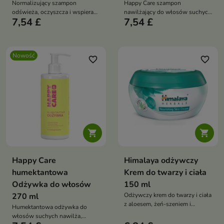
Normalizujący szampon
Happy Care szampon
odświeża, oczyszcza i wspiera
nawilżający do włosów suchych
7,54 £
7,54 £
równowagę skóry głowy oraz
z D-pantenolem, sorbitolem i
włosów skłonnych do
alantoiną oczyszcza, koi i
przetłuszczania. Wegańska
przywraca miękkość
formuła z mentolem,
Nowość
pantenolem, proteinami
favorite_border
favorite_border
roślinnymi, proteinami pszenicy
oraz olejkami eterycznymi z
neroli i may chang zawiera 95%
składników pochodzenia
naturalnego


Happy Care
Himalaya odżywczy
humektantowa
Krem do twarzy i ciała
Odżywka do włosów
150 ml
270 ml
Odżywczy krem do twarzy i ciała
z aloesem, żeń-szeniem i
Humektantowa odżywka do
indyjskim drzewem kino, który
włosów suchych nawilża,
pomaga nawilżać, wygładzać