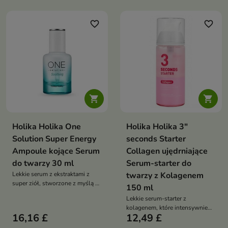
zapewnia świeży oddech na
poprawia jej elastyczność oraz
długi czas
wspiera młody i promienny
wygląd cery
favorite_border
favorite_border


Holika Holika One
Holika Holika 3"
Solution Super Energy
seconds Starter
Ampoule kojące Serum
Collagen ujędrniające
do twarzy 30 ml
Serum-starter do
Lekkie serum z ekstraktami z
twarzy z Kolagenem
super ziół, stworzone z myślą o
150 ml
skórze problematycznej,
Lekkie serum-starter z
mieszanej i tłustej. Produkt
kolagenem, które intensywnie
skutecznie nawilża, koi
16,16 £
12,49 £
nawilża skórę, poprawia jej
podrażnienia oraz pomaga
elastyczność i przygotowuje