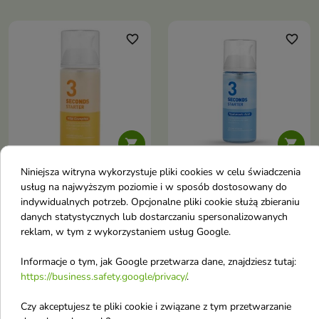
regulować nadmiar sebum
cerę do dalszych etapów
pielęgnacji
favorite_border
favorite_border


Niniejsza witryna wykorzystuje pliki cookies w celu świadczenia
Holika Holika 3"
Holika Holika 3"
usług na najwyższym poziomie i w sposób dostosowany do
seconds Starter Vita
seconds Starter
indywidualnych potrzeb. Opcjonalne pliki cookie służą zbieraniu
Complex Serum-starter
Hyaluronic Acid
danych statystycznych lub dostarczaniu spersonalizowanych
reklam, w tym z wykorzystaniem usług Google.
do twarzy z
nawilżające Serum-
Kompleksem witamin
starter do twarzy z
Informacje o tym, jak Google przetwarza dane, znajdziesz tutaj:
150 ml
Kwasem hialuronowym
https://business.safety.google/privacy/
.
Serum-starter, które intensywnie
150 ml
nawilża, rozświetla i wygładza
Lekkie serum nawilżające z
Czy akceptujesz te pliki cookie i związane z tym przetwarzanie
skórę, jednocześnie
kwasem hialuronowym, które