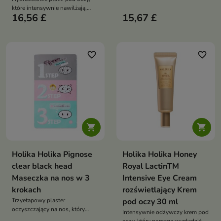
zanieczyszczenia, koi
które intensywnie nawilżają,
podrażnienia i pomaga
16,56 £
15,67 £
koją podrażnienia i pomagają
zmniejszyć widoczność
przywrócić świeży, wypoczęty
zaczerwienień
wygląd okolicy oka
favorite_border
favorite_border


Holika Holika Pignose
Holika Holika Honey
clear black head
Royal LactinTM
Maseczka na nos w 3
Intensive Eye Cream
krokach
rozświetlający Krem
Trzyetapowy plaster
pod oczy 30 ml
oczyszczający na nos, który
Intensywnie odżywczy krem pod
pomaga usunąć zaskórniki,