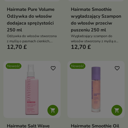
Hairmate Pure Volume
Hairmate Smoothie
Odżywka do włosów
wygładzający Szampon
dodajaca sprężystości
do włosów przeciw
250 ml
puszeniu 250 ml
Odżywka do włosów stworzona
Wygładzający szampon do
z myślą o pasmach cienkich,
włosów stworzony z myślą o
12,70 £
12,70 £
delikatnych i pozbawionych
pasmach niesfornych, suchych i
objętości
podatnych na puszenie
Nowość
Nowość
favorite_border
favorite_border


Hairmate Salt Wave
Hairmate Smoothie Oil