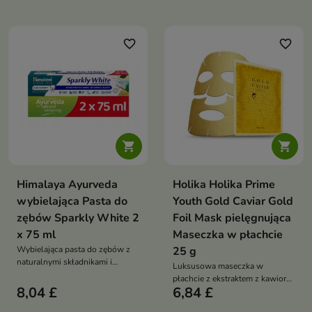
dziąseł, wspiera ochronę przed
tygodniach
próchnicą oraz zapewnia
długotrwałą świeżość oddechu
favorite_border
favorite_border


Himalaya Ayurveda
Holika Holika Prime
wybielająca Pasta do
Youth Gold Caviar Gold
zębów Sparkly White 2
Foil Mask pielęgnująca
x 75 ml
Maseczka w płachcie
Wybielająca pasta do zębów z
25 g
naturalnymi składnikami i
Luksusowa maseczka w
enzymami roślinnymi, która
płachcie z ekstraktem z kawioru i
pomaga usuwać przebarwienia,
8,04 £
6,84 £
złotem koloidalnym, która
wspiera ochronę dziąseł oraz
intensywnie odżywia skórę,