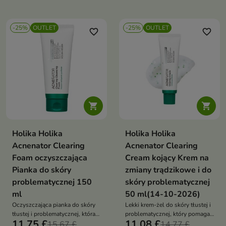
nawilżenie skóry i pomaga
skórę świeżą oraz komfortową
utrzymać jej miękkość oraz
komfort
-25%
OUTLET
-25%
OUTLET
favorite_border
favorite_border


Holika Holika
Holika Holika
Acnenator Clearing
Acnenator Clearing
Foam oczyszczająca
Cream kojący Krem na
Pianka do skóry
zmiany trądzikowe i do
problematycznej 150
skóry problematycznej
ml
50 ml(14-10-2026)
Oczyszczająca pianka do skóry
Lekki krem-żel do skóry tłustej i
tłustej i problematycznej, która
problematycznej, który pomaga
11,75 £
11,08 £
pomaga regulować sebum,
15,67 £
regulować sebum, wspiera
14,77 £