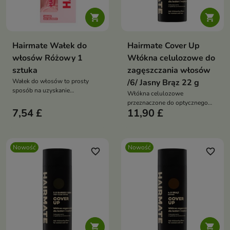


Hairmate Wałek do
Hairmate Cover Up
włosów Różowy 1
Włókna celulozowe do
sztuka
zagęszczania włosów
Wałek do włosów to prosty
/6/ Jasny Brąz 22 g
sposób na uzyskanie
Włókna celulozowe
efektownych loków i miękkich
przeznaczone do optycznego
fal bez użycia wysokiej
7,54 £
11,90 £
zagęszczania włosów oraz
temperatury.
maskowania miejsc, w których
widoczna jest skóra głowy.
Nowość
Nowość
favorite_border
favorite_border

