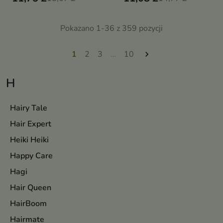
wspiera redukcję
redukcję niedoskonałości i koi
niedoskonałości i pozostawia
podrażnioną skórę
skórę świeżą oraz komfortową
Pokazano 1-36 z 359 pozycji
1
2
3
…
10

H
Hairy Tale
Hair Expert
Heiki Heiki
Happy Care
Hagi
Hair Queen
HairBoom
Hairmate