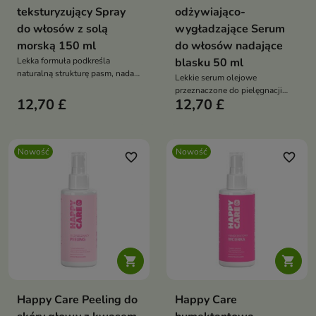
teksturyzujący Spray
odżywiająco-
do włosów z solą
wygładzające Serum
morską 150 ml
do włosów nadające
Lekka formuła podkreśla
blasku 50 ml
naturalną strukturę pasm, nadaje
Lekkie serum olejowe
im matowe wykończenie i
przeznaczone do pielęgnacji
zapewnia swobodny, lekko
12,70 £
12,70 £
włosów wymagających
niedbały wygląd fryzury.
wygładzenia, odżywienia i
ochrony przed przesuszeniem.
Nowość
Nowość
favorite_border
favorite_border


Happy Care Peeling do
Happy Care