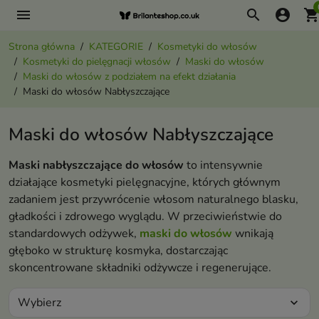
menu
search
account_circle
shopping_ca
Strona główna
KATEGORIE
Kosmetyki do włosów
Kosmetyki do pielęgnacji włosów
Maski do włosów
Maski do włosów z podziałem na efekt działania
Maski do włosów Nabłyszczające
Maski do włosów Nabłyszczające
Maski nabłyszczające do włosów
to intensywnie
działające kosmetyki pielęgnacyjne, których głównym
zadaniem jest przywrócenie włosom naturalnego blasku,
gładkości i zdrowego wyglądu. W przeciwieństwie do
standardowych odżywek,
maski do włosów
wnikają
głęboko w strukturę kosmyka, dostarczając
skoncentrowane składniki odżywcze i regenerujące.
Wybierz
expand_more