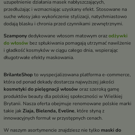
uzupełnienie działania masek nabłyszczających,
przedłużając i wzmacniając uzyskany efekt. Stosowane na
suche włosy jako wykończenie stylizacji, natychmiastowo
dodają blasku i chronia przed czynnikami zewnętrznymi.
Szampony
dedykowane włosom matowym oraz
odżywki
do włosów
bez spłukiwania pomagają utrzymać nawilżenie
i gładkość kosmyków w ciągu całego dnia, wspierając
długotrwałe efekty maskowania.
BrilanteShop
to wyspecjalizowana platforma e-commerce,
która od ponad dekady dostarcza najwyższej jakości
kosmetyki do pielęgnacji włosów
oraz szeroką gamę
produktów beauty dla polskiej społeczności w Wielkiej
Brytanii. Nasza oferta obejmuje renomowane polskie marki
takie jak
Ziaja, Bielenda, Eveline
, które słyną z
innowacyjnych formuł w przystępnych cenach.
W naszym asortymencie znajdziesz nie tylko
maski do