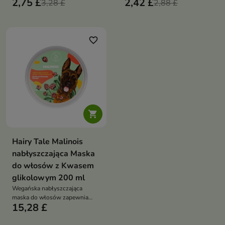
2,75 £
2,42 £
pielęgnacja, która redukuje
3,28 £
2,88 £
nadaje spektakularny efekt tafli
puszenie, dodaje blasku i
ułatwia stylizację włosów
favorite_border

Hairy Tale Malinois
nabłyszczająca Maska
do włosów z Kwasem
glikolowym 200 ml
Wegańska nabłyszczająca
maska do włosów zapewnia
15,28 £
efekt tafli bez obciążenia dzięki
lekkiej mieszance emolientów,
humektantów i protein