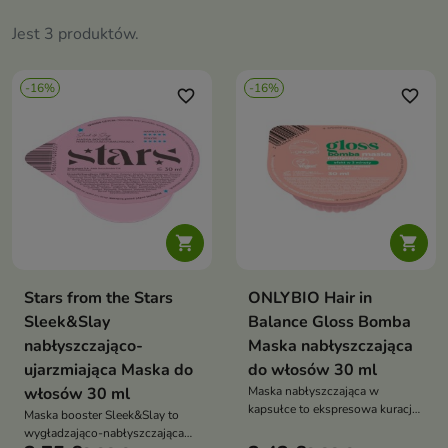
Jest 3 produktów.
-16%
-16%
favorite_border
favorite_border


Stars from the Stars
ONLYBIO Hair in
Sleek&Slay
Balance Gloss Bomba
nabłyszczająco-
Maska nabłyszczająca
ujarzmiająca Maska do
do włosów 30 ml
włosów 30 ml
Maska nabłyszczająca w
kapsułce to ekspresowa kuracja
Maska booster Sleek&Slay to
do włosów, która w zaledwie
wygładzająco-nabłyszczająca
kilka minut wygładza, nawilża i