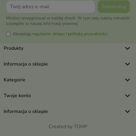
Możesz zrezygnować w każdej chwili. W tym celu należy odnaleźć
szczegóły w naszej informacji prawnej.
Akceptuję
regulamin sklepu
i
politykę prywatności
.
keyboard_arrow_down
Produkty
keyboard_arrow_down
Informacja o sklepie
keyboard_arrow_down
Kategorie
keyboard_arrow_down
Twoje konto
keyboard_arrow_down
Informacja o sklepie
Created by TOMP