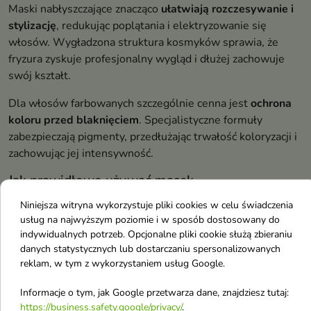
Maski nabłyszczające znacząco
ułatwiają rozczesywanie i
stylizację
, redukując poplątania i elektryzowanie się
włosów. Wygładzona struktura kosmyków sprawia, że
fryzura zyskuje profesjonalny wygląd i dłużej zachowuje
swój kształt.
Dla włosów farbowanych szczególnie cenna jest
ochrona
koloru przed blaknięciem
. Specjalistyczne formuły
zabezpieczają pigmenty, przedłużając trwałość koloryzacji i
zachowując jej intensywność.
Jak prawidłowo używać masek
nabłyszczających?
Niniejsza witryna wykorzystuje pliki cookies w celu świadczenia
usług na najwyższym poziomie i w sposób dostosowany do
Prawidłowe stosowanie masek nabłyszczających wymaga
indywidualnych potrzeb. Opcjonalne pliki cookie służą zbieraniu
przestrzegania określonej procedury. Maskę należy
danych statystycznych lub dostarczaniu spersonalizowanych
nakładać na świeżo umyte, wilgotne włosy, rozprowadzając
reklam, w tym z wykorzystaniem usług Google.
równomiernie na długościach i końcówkach, omijając skórę
głowy.
Informacje o tym, jak Google przetwarza dane, znajdziesz tutaj:
https://business.safety.google/privacy/
.