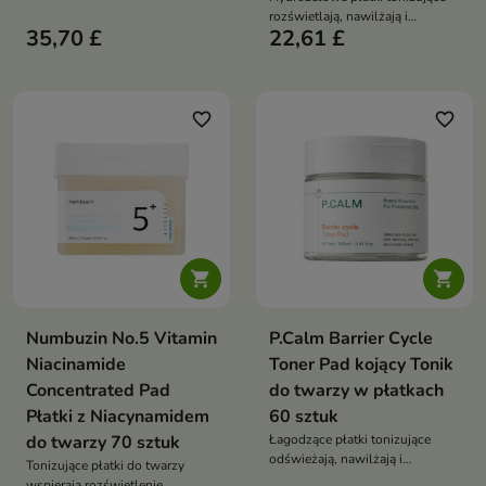
codziennej pielęgnacji skóry
rozświetlają, nawilżają i
mieszanej, tłustej oraz
35,70 £
22,61 £
wspierają wyrównanie kolorytu
problematycznej.
skóry matowej oraz z
przebarwieniami. Formuła z
niacynamidem 20 000 ppm,
wodą ananasową 107 800 ppm,
favorite_border
favorite_border
glutationem i kompleksem
kwasu hialuronowego wygładza
oraz przywraca cerze promienny
wygląd


Numbuzin No.5 Vitamin
P.Calm Barrier Cycle
Niacinamide
Toner Pad kojący Tonik
Concentrated Pad
do twarzy w płatkach
Płatki z Niacynamidem
60 sztuk
do twarzy 70 sztuk
Łagodzące płatki tonizujące
odświeżają, nawilżają i
Tonizujące płatki do twarzy
wspierają komfort każdego
wspierają rozświetlenie,