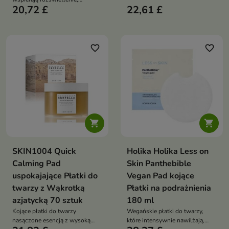
rodzaju skóry. Formuła z
20,72 £
22,61 £
wygładzenie i wyrównanie
niacynamidem, pantenolem,
kolorytu skóry. Formuła z
alantoiną, hialuronianem sodu,
niacynamidem, witaminą C,
probiotykami, ceramidem NP i
pantenolem, witaminą E,
centellą pomaga wzmacniać
kwasem LHA i kwasem
favorite_border
favorite_border
barierę ochronną oraz koić
traneksamowym pomaga
podrażnienia
redukować przebarwienia,
niedoskonałości oraz
widoczność porów


SKIN1004 Quick
Holika Holika Less on
Calming Pad
Skin Panthebible
uspokajające Płatki do
Vegan Pad kojące
twarzy z Wąkrotką
Płatki na podrażnienia
azjatycką 70 sztuk
180 ml
Kojące płatki do twarzy
Wegańskie płatki do twarzy,
nasączone esencją z wysoką
które intensywnie nawilżają,