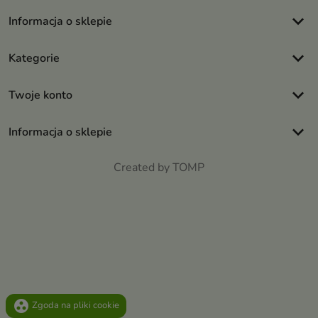
keyboard_arrow_down
Informacja o sklepie
keyboard_arrow_down
Kategorie
keyboard_arrow_down
Twoje konto
keyboard_arrow_down
Informacja o sklepie
Created by TOMP
group_work
Zgoda na pliki cookie