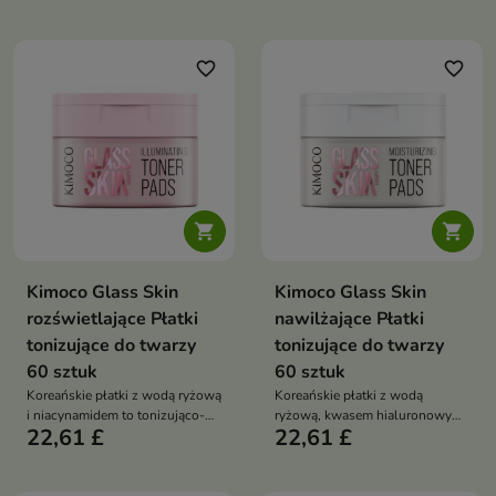
promienny wygląd
favorite_border
favorite_border


Kimoco Glass Skin
Kimoco Glass Skin
rozświetlające Płatki
nawilżające Płatki
tonizujące do twarzy
tonizujące do twarzy
60 sztuk
60 sztuk
Koreańskie płatki z wodą ryżową
Koreańskie płatki z wodą
i niacynamidem to tonizująco-
ryżową, kwasem hialuronowym i
22,61 £
22,61 £
rozświetlająca pielęgnacja, która
peptydami to intensywnie
wyrównuje koloryt skóry,
nawilżająca pielęgnacja, która
nawilża i przywraca jej zdrowy
wzmacnia skórę i zapewnia efekt
blask
#GlassSkin