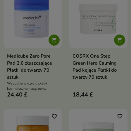


Medicube Zero Pore
COSRX One Step
Pad 2.0 złuszczające
Green Hero Calming
Płatki do twarzy 70
Pad kojące Płatki do
sztuk
twarzy 70 sztuk
Wygodne w użyciu płatki
kosmetyczne nasączone
24,40 £
18,44 £
aktywnym płynem
złuszczającym, które zapewniają
skuteczne oczyszczenie i
wygładzenie skóry
favorite_border
favorite_border