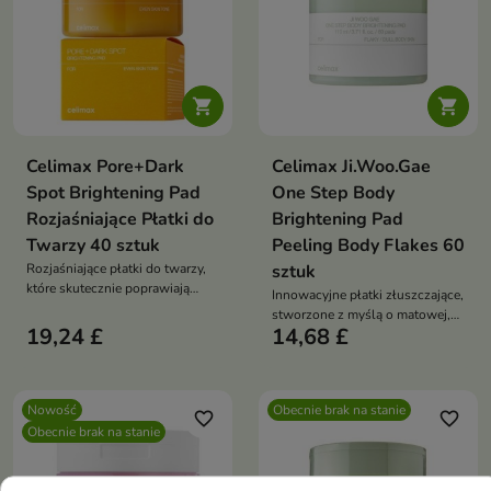


Celimax Pore+Dark
Celimax Ji.Woo.Gae
Spot Brightening Pad
One Step Body
Rozjaśniające Płatki do
Brightening Pad
Twarzy 40 sztuk
Peeling Body Flakes 60
Rozjaśniające płatki do twarzy,
sztuk
które skutecznie poprawiają
Innowacyjne płatki złuszczające,
koloryt cery, dodając jej
stworzone z myślą o matowej,
zdrowego blasku
19,24 £
14,68 £
łuszczącej się skórze ciała
Nowość
Obecnie brak na stanie
favorite_border
favorite_border
Obecnie brak na stanie