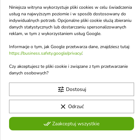
Niniejsza witryna wykorzystuje pliki cookies w celu świadczenia
usług na najwyższym poziomie i w sposób dostosowany do
indywidualnych potrzeb. Opcjonalne pliki cookie służą zbieraniu
danych statystycznych lub dostarczaniu spersonalizowanych
reklam, w tym z wykorzystaniem usług Google.
Biodance Collagen Gel
Celimax Ji.Woo.Gae
Informacje o tym, jak Google przetwarza dane, znajdziesz tutaj:
Toner Pads
One Step Mild
https://business.safety.google/privacy/
.
kolagenowe Płatki
Cleansing Pad Płatki
ujędrniające do twarzy
Oczyszczające do
Czy akceptujesz te pliki cookie i związane z tym przetwarzanie
60 sztuk
Twarzy 60 sztuk
danych osobowych?
Kolagenowe płatki tonizujące
Płatki do oczyszczania twarzy,
wspierają nawilżenie, jędrność i
które skutecznie usuwają
tune
Dostosuj
22,61 £
19,44 £
elastyczność skóry. Formuła z
makijaż i zanieczyszczenia,
wodą kolagenową, ekstraktem
pozostawiając skórę
kolagenowym, kwasem
odświeżoną i czystą
clear
Odrzuć
hialuronowym, hydrolizatem
Obecnie brak na stanie
elastyny, Galactomyces i
favorite_border
peptydami pomaga wygładzić,
done_all
Zaakceptuj wszystkie
zregenerować i ukoić cerę