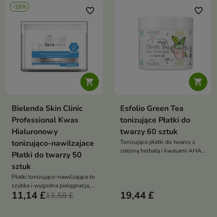
-18%
favorite_border
favorite_border


Bielenda Skin Clinic
Esfolio Green Tea
Professional Kwas
tonizujące Płatki do
Hialuronowy
twarzy 60 sztuk
tonizująco-nawilzajace
Tonizujące płatki do twarzy z
zieloną herbatą i kwasami AHA,
Płatki do twarzy 50
które oczyszczają, delikatnie
sztuk
złuszczają i nawilżają skórę,
Płatki tonizująco-nawilżające to
przygotowując ją do dalszej
szybka i wygodna pielęgnacja,
pielęgnacji
11,14 £
19,44 £
która odświeża, nawilża i
13,58 £
przygotowuje skórę do
kolejnych etapów rutyny