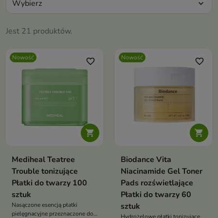
Wybierz
expand_more
Jest 21 produktów.
Nowość
Nowość
favorite_border
favorite_border


Mediheal Teatree
Biodance Vita
Trouble tonizujące
Niacinamide Gel Toner
Płatki do twarzy 100
Pads rozświetlające
sztuk
Płatki do twarzy 60
Nasączone esencją płatki
sztuk
pielęgnacyjne przeznaczone do
Hydrożelowe płatki tonizujące