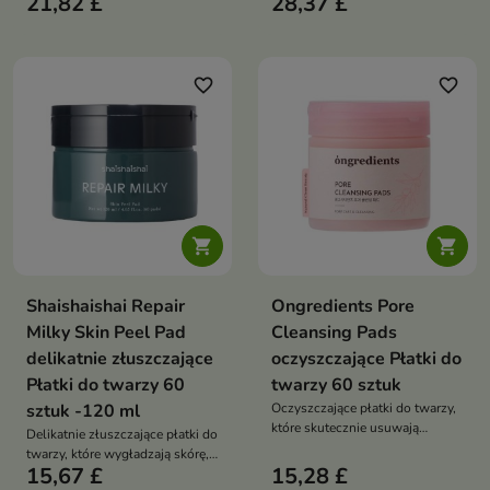
21,82 £
28,37 £
zawartością Centella Asiatica,
koją podrażnienia i wspierają
które pomagają łagodzić
regenerację skóry wrażliwej oraz
podrażnienia, zaczerwienienia i
suchej
wspierają nawilżenie skóry
favorite_border
favorite_border


Shaishaishai Repair
Ongredients Pore
Milky Skin Peel Pad
Cleansing Pads
delikatnie złuszczające
oczyszczające Płatki do
Płatki do twarzy 60
twarzy 60 sztuk
sztuk -120 ml
Oczyszczające płatki do twarzy,
które skutecznie usuwają
Delikatnie złuszczające płatki do
makijaż, nawilżają skórę i
twarzy, które wygładzają skórę,
przywracają jej świeży,
15,67 £
15,28 £
nawilżają ją i przywracają jej
promienny wygląd