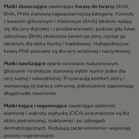
Płatki złuszczające
zawierające
kwasy do twarzy
(AHA,
BHA, PHA) stanowią najpopularniejszą kategorię. Formuły
z kwasem glikolowym i mlekowym (AHA) idealnie nadają
się dla cery dojrzałej i z przebarwieniami, podczas gdy kwas
salicylowy (BHA) skutecznie penetruje pory, czyniąc go
idealnym dla skóry tłustej i trądzikowej. Najłagodniejsze
kwasy PHA polecane są dla cery wrażliwej i naczynkowej.
Płatki nawilżające
oparte na kwasie hialuronowym,
glicerynie i trehalozie stanowią wybór numer jeden dla
cery suchej i odwodnionej. Przywracają komfort skóry i
wzmacniają jej barierę ochronną, jednocześnie zapewniając
długotrwałe nawilżenie.
Płatki kojące i regenerujące
zawierające pantenol,
alantoinę i wąkrotę azjatycką (CICA) przeznaczone są dla
skóry podrażnionej, reaktywnej i po zabiegach
dermatologicznych. Redukują zaczerwienienia i wspierają
procesy regeneracyjne.