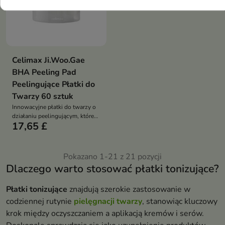
Celimax Ji.Woo.Gae
BHA Peeling Pad
Peelingujące Płatki do
Twarzy 60 sztuk
Innowacyjne płatki do twarzy o
działaniu peelingującym, które
17,65 £
zapewniają efektywne
złuszczenie skóry i odświeżenie
jej wyglądu
Pokazano 1-21 z 21 pozycji
Dlaczego warto stosować płatki tonizujące?
Płatki tonizujące
znajdują szerokie zastosowanie w
codziennej rutynie
pielęgnacji twarzy
, stanowiąc kluczowy
krok między oczyszczaniem a aplikacją kremów i serów.