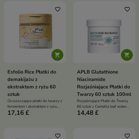
favorite_border
favorite_border


Esfolio Rice Płatki do
APLB Glutathione
demakijażu z
Niacinamide
ekstraktem z ryżu 60
Rozjaśniające Płatki do
sztuk
Twarzy 60 sztuk 100ml
Oczyszczające płatki do twarzy z
Rozjaśniające Płatki do Twarzy
fermentem i ekstraktem z ryżu,
60 sztuk z Centella leaf water
17,16 £
14,48 £
które skutecznie usuwają
13,1%, 1000 ppm niacynamidu i
makijaż i zanieczyszczenia,
glutationu oraz HA/pantenolem
jednocześnie nawilżając, kojąc i
rozjaśnia koloryt, koi, nawilża i
wspierając mikrobiom skóry
wzmacnia barierę skóry
favorite_border
favorite_border