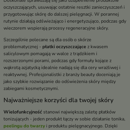
Doskonale sprawdzają się jako uzupełnienie produktów
oczyszczających, usuwając ostatnie resztki zanieczyszczeń i
przygotowując skórę do dalszej pielęgnacji. W porannej
rutynie działają odświeżająco i energetyzująco, podczas gdy
wieczorem wspierają procesy regeneracyjne skóry.
Szczególnie polecane są dla osób o skórze
problematycznej -
płatki oczyszczające
z kwasem
salicylowym pomagają w walce z trądzikiem i
rozszerzonymi porami, podczas gdy formuły kojące z
wąkrotą azjatycką idealnie nadają się dla cery wrażliwej i
reaktywnej. Profesjonalistki z branży beauty doceniają je
jako szybkie rozwiązanie do odświeżenia skóry między
zabiegami kosmetycznymi.
Najważniejsze korzyści dla twojej skóry
Wielofunkcyjność
stanowi największą zaletę płatków
tonizujących - jeden produkt łączy w sobie działanie tonika,
peelingu do twarzy
i produktu pielęgnacyjnego. Dzięki