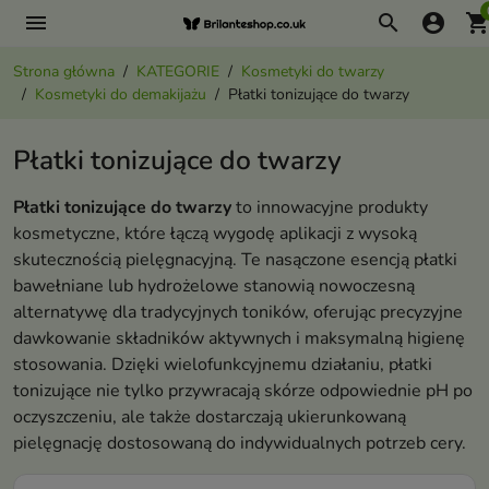
menu
search
account_circle
shopping_ca
Strona główna
KATEGORIE
Kosmetyki do twarzy
Kosmetyki do demakijażu
Płatki tonizujące do twarzy
Płatki tonizujące do twarzy
Płatki tonizujące do twarzy
to innowacyjne produkty
kosmetyczne, które łączą wygodę aplikacji z wysoką
skutecznością pielęgnacyjną. Te nasączone esencją płatki
bawełniane lub hydrożelowe stanowią nowoczesną
alternatywę dla tradycyjnych toników, oferując precyzyjne
dawkowanie składników aktywnych i maksymalną higienę
stosowania. Dzięki wielofunkcyjnemu działaniu, płatki
tonizujące nie tylko przywracają skórze odpowiednie pH po
oczyszczeniu, ale także dostarczają ukierunkowaną
pielęgnację dostosowaną do indywidualnych potrzeb cery.