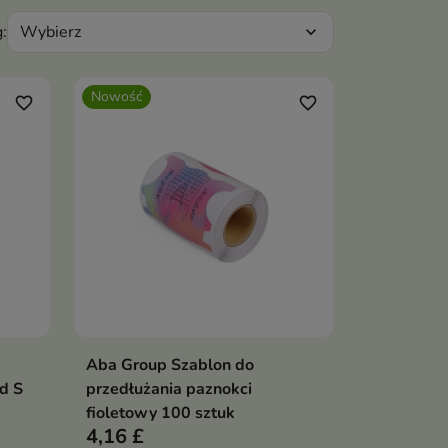
Wybierz
:
expand_more
Nowość
favorite_border
favorite_border
Aba Group Szablon do
ka
Dodaj do koszyka

d S
przedłużania paznokci
fioletowy 100 sztuk
4,16 £