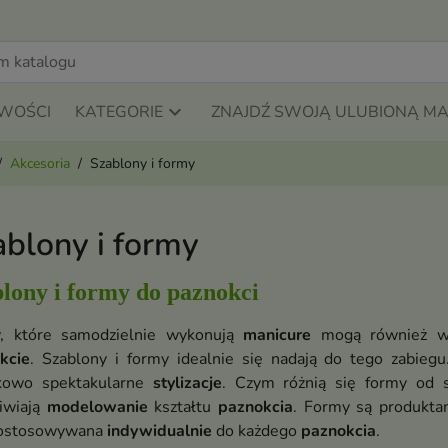
WOŚCI
KATEGORIE
ZNAJDŹ SWOJĄ ULUBIONĄ M
Akcesoria
Szablony i formy
ablony i formy
lony i formy do paznokci
, które samodzielnie wykonują
manicure
mogą również w
kcie
. Szablony i formy idealnie się nadają do tego zabieg
kowo spektakularne
stylizacje
. Czym różnią się formy od 
iwiają
modelowanie
kształtu
paznokcia
. Formy są produkta
dostosowywana
indywidualnie
do każdego
paznokcia
.