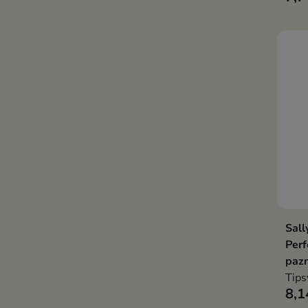
stab
idea
dzię
oraz
Sall
Perf
pazn
Tips
8,1