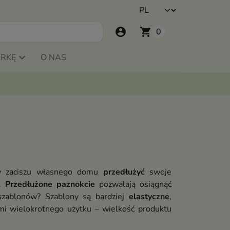
account_circle
shopping_cart
0
ARKĘ
O NAS
 zaciszu własnego domu
przedłużyć
swoje
u.
Przedłużone paznokcie
pozwalają osiągnąć
szablonów? Szablony są bardziej
elastyczne
,
mi wielokrotnego użytku – wielkość produktu