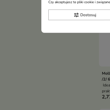
Czy akceptujesz te pliki cookie i związ
tune
Dostosuj
Moll
/2/ 
Idea
prak
2,7
do s
pazn