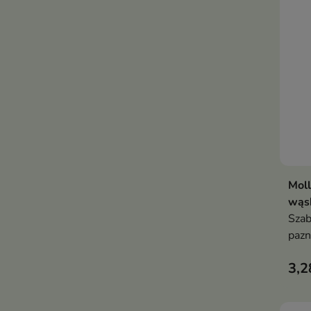
Moll
wąs
Szab
pazn
narz
3,2
pięk
przy