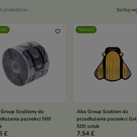
28 produktów.
Sortuj wg
ość
Nowość
favorite_border
 Group Szablony do
Aba Group Szablon do
Dodaj do koszyka
Dodaj do koszy


dłużania paznokci 500
przedłużania paznokci Gol
k
500 sztuk
6 £
7,54 £