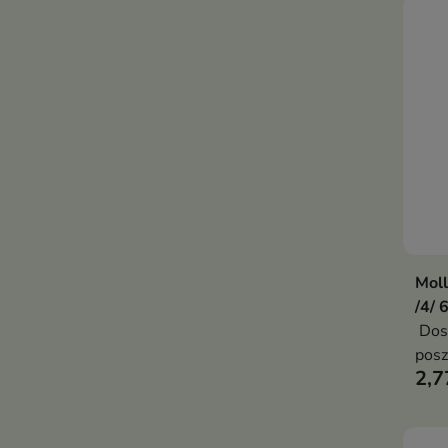
Moll
/4/ 
Dosk
posz
2,7
trwa
proj