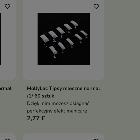
favorite_border
favorite_border
ormal
MollyLac Tipsy mleczne normal
ka
Dodaj do koszyka

/1/ 60 sztuk
Dzięki nim możesz osiągnąć
perfekcyjny efekt manicure
2,77 £