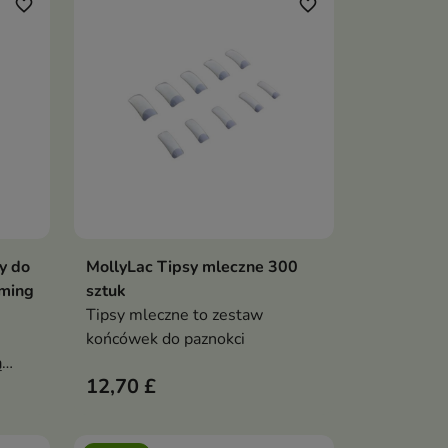
favorite_border
favorite_border
y do
MollyLac Tipsy mleczne 300
ka
Dodaj do koszyka

aming
sztuk
Tipsy mleczne to zestaw
końcówek do paznokci
ą
12,70 £