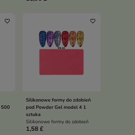
twiają
modelowania krzywej C,
raz
zapewniające estetyczny kształt
i trwałość stylizacji paznokci
favorite_border
favorite_border
i i
Silikonowe formy do zdobień
ka
Dodaj do koszyka

 500
pod Powder Gel model 4 1
sztuka
Silikonowe formy do zdobień
1,58 £