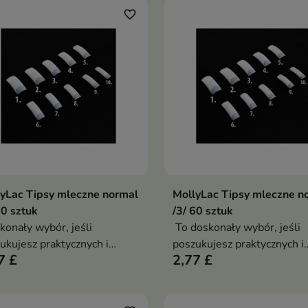
favorite_border
yLac Tipsy mleczne normal
MollyLac Tipsy mleczne n
Dodaj do koszyka
Dodaj do koszy


60 sztuk
/3/ 60 sztuk
onały wybór, jeśli
To doskonały wybór, jeśli
ukujesz praktycznych i
poszukujesz praktycznych i
7 £
2,77 £
łych tipsów do swoich
trwałych tipsów do swoich
ektów paznokciowych
projektów paznokciowych