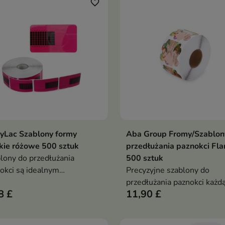
favorite_border
yLac Szablony formy
Aba Group Fromy/Szablon
Dodaj do koszyka
Dodaj do koszy


kie różowe 500 sztuk
przedłużania paznokci Fl
lony do przedłużania
500 sztuk
okci są idealnym
Precyzyjne szablony do
ędziem do tworzenia
przedłużania paznokci każd
8 £
11,90 £
nych i trwałych paznokci
metodą
 użyciu że-la lub akrylu