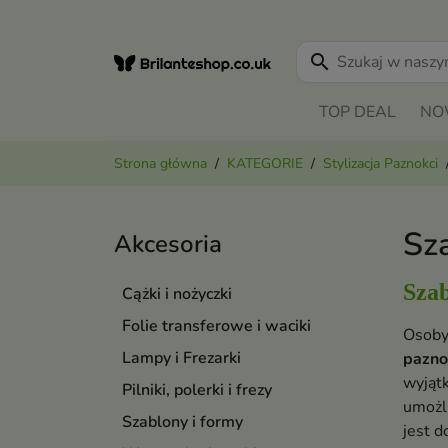
search
TOP DEAL
NO
Strona główna
KATEGORIE
Stylizacja Paznokci
Sz
Akcesoria
Szab
Cążki i nożyczki
Folie transferowe i waciki
Osoby
Lampy i Frezarki
pazno
wyjąt
Pilniki, polerki i frezy
umożl
Szablony i formy
jest 