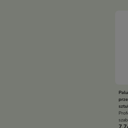
Palu
prze
sztu
Prof
szab
7,7
pazn