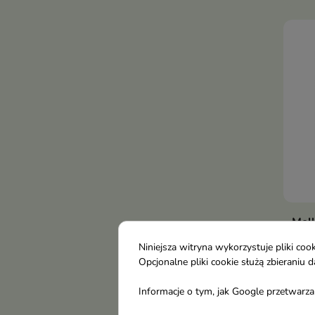
Moll
/7/ 
Niniejsza witryna wykorzystuje pliki c
Idea
Opcjonalne pliki cookie służą zbierani
prak
2,7
do s
Informacje o tym, jak Google przetwarza 
pazn