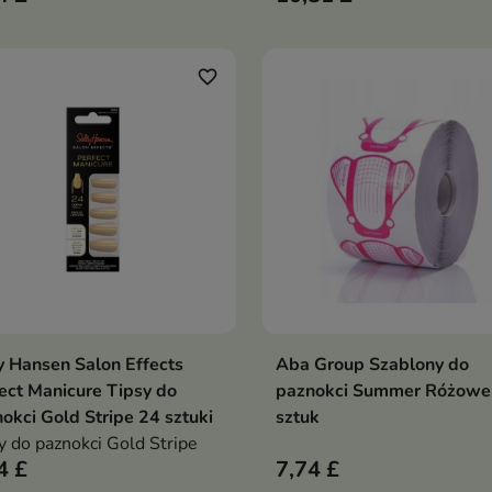
ilność, precyzję pracy i
wytrzymałej folii, które uła
lną architekturę stylizacji
budowę idealnego tunelu o
ki wytrzymałemu papierowi
precyzyjne modelowanie
favorite_border
 mocnemu klejowi
paznokci o dowolnej długośc
kształcie
y Hansen Salon Effects
Aba Group Szablony do
Dodaj do koszyka
Dodaj do koszy


ect Manicure Tipsy do
paznokci Summer Różowe
okci Gold Stripe 24 sztuki
sztuk
y do paznokci Gold Stripe
4 £
7,74 £