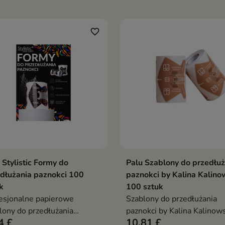
favorite_border
 Stylistic Formy do
Palu Szablony do przedłuż
Dodaj do koszyka
Dodaj do koszy


dłużania paznokci 100
paznokci by Kalina Kalin
k
100 sztuk
esjonalne papierowe
Szablony do przedłużania
lony do przedłużania
paznokci by Kalina Kalinow
4 £
10,81 £
okci, które zapewniają
profesjonalne formy wykon