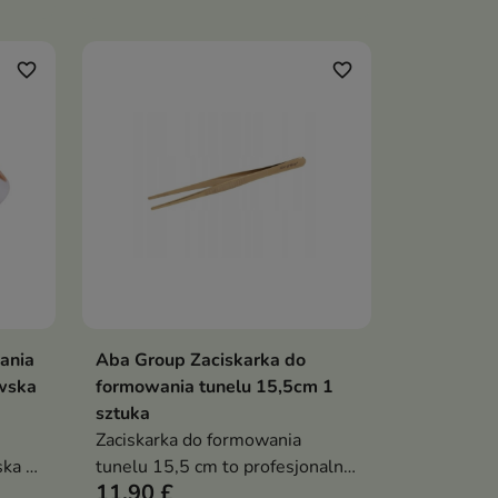
favorite_border
favorite_border
ania
Aba Group Zaciskarka do
ka
Dodaj do koszyka

owska
formowania tunelu 15,5cm 1
sztuka
Zaciskarka do formowania
ska to
tunelu 15,5 cm to profesjonalne
11,90 £
ane z
narzędzie do precyzyjnego