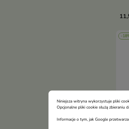
ochr
zabe
11,
pro
jedn
zape
-18
sytu
Niniejsza witryna wykorzystuje pliki c
Opcjonalne pliki cookie służą zbierani
Biel
Informacje o tym, jak Google przetwarza 
supe
opal