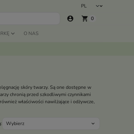
account_circle
shopping_cart
0
ARKĘ
O NAS
pielęgnację skóry twarzy. Są one dostępne w
twarzy chronią przed szkodliwymi czynnikami
również właściwości nawilżające i odżywcze,
Wybierz
:
expand_more