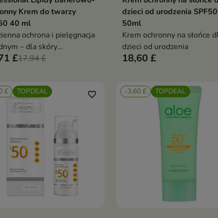
essional Lipidy barierowo-
Krem ochronny na słońce d
onny Krem do twarzy
dzieci od urodzenia SPF5
50 40 ml
50ml
ienna ochrona i pielęgnacja
Krem ochronny na słońce d
dnym – dla skóry
dzieci od urodzenia
71 £
18,60 £
gającej komfortu,
17,94 £
lżenia i fotoprotekcji
0 £
TOPDEAL
-3,60 £
TOPDEAL
favorite_border