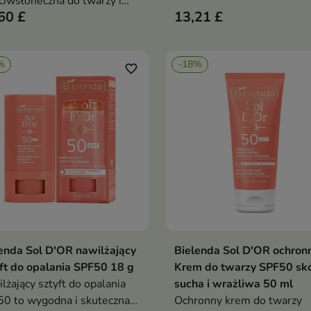
ciwsłoneczna do twarzy i
kroku, która chroni skórę p
60 £
13,21 £
a SPF50 to fotostabilna,
słońcem, nawilża ją i nadaj
alergiczna formuła
zdrowy, promienny wygląd
znaczona dla dorosłych i
%
-18%
ci od 6. miesiąca życia
favorite_border
enda Sol D'OR nawilżający
Bielenda Sol D'OR ochron
Dodaj do koszyka
Dodaj do koszy


ft do opalania SPF50 18 g
Krem do twarzy SPF50 sk
lżający sztyft do opalania
sucha i wrażliwa 50 ml
0 to wygodna i skuteczna
Ochronny krem do twarzy