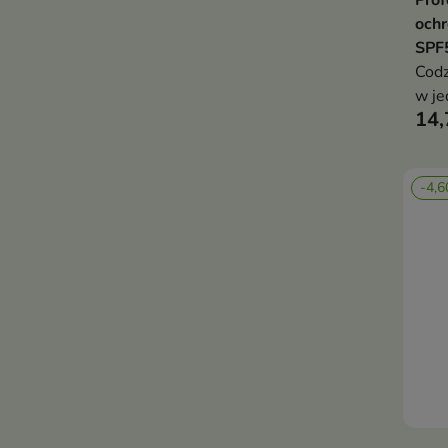
Prof
ochr
SPF
Codz
w je
14,
wyma
nawi
-4,6