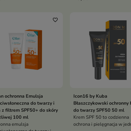
lża i koi skórę podczas
zapewniający bardzo wysok
ozycji na słońce
ochronę skóry przed
promieniowaniem UVA, UV
favorite_border
oraz HEV. Hipoalergiczna,
fotostabilna formuła został
opracowana z myślą o dzieci
dorosłych ze skórą wrażliw
suchą, atopową, skłonną do
alergii i podrażnień
an ochronna Emulsja
Icon16 by Kuba
Dodaj do koszyka
Dodaj do koszy


ciwsłoneczna do twarzy i
Błaszczykowski ochronny
a z filtrem SPF50+ do skóry
do twarzy SPF50 50 ml
liwej 100 ml
Krem SPF 50 to codzienna
onna emulsja
ochrona i pielęgnacja w je