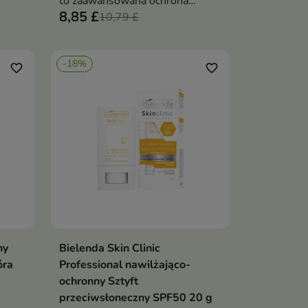
rzed
to zaawansowana ochrona
8,85 £
e
przeciwsłoneczna, która chroni
10,79 £
skórę przed promieniowaniem i
jednocześnie dba o jej
-18%
równowagę oraz komfort
favorite_border
favorite_border
ny
Bielenda Skin Clinic
ka
Dodaj do koszyka

óra
Professional nawilżająco-
ochronny Sztyft
przeciwsłoneczny SPF50 20 g