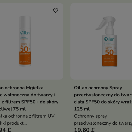
favorite_border
an ochronna Mgiełka
Oillan ochronny Spray
Dodaj do koszyka
Dodaj do koszy


ciwsłoneczna do twarzy i
przeciwsłoneczny do twarz
a z filtrem SPF50+ do skóry
ciała SPF50 do skóry wraż
liwej 75 ml
125 ml
łka ochronna z filtrem UV
Ochronny spray
ekki produkt
przeciwsłoneczny do twarzy
94 £
19,60 £
ciwsłoneczny, który chroni,
ciała SPF50 to produkt