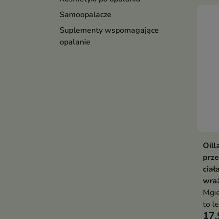
Samoopalacze
Suplementy wspomagające
opalanie
Oill
prze
ciał
wraż
Mgie
to l
17,
prze