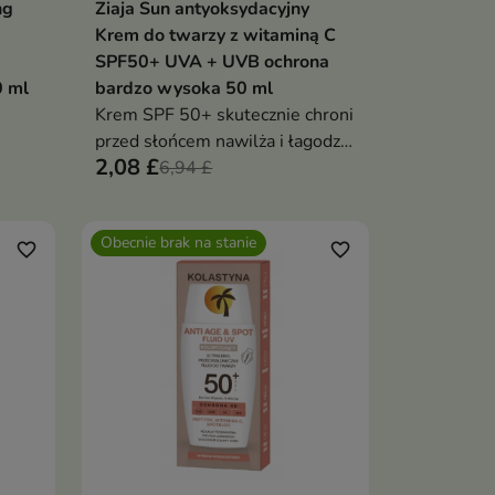
ng
Ziaja Sun antyoksydacyjny
ka
Dodaj do koszyka

Krem do twarzy z witaminą C
SPF50+ UVA + UVB ochrona
 ml
bardzo wysoka 50 ml
Krem SPF 50+ skutecznie chroni
przed słońcem nawilża i łagodzi
2,08 £
skórę twarzy szyi i dekoltu
6,94 £
zmniejszając ryzyko podrażnień
VB.
oraz objawów fotostarzenia
Obecnie brak na stanie
 soku
favorite_border
favorite_border
ów ani