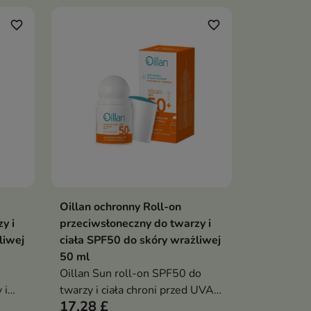
favorite_border
favorite_border
Oillan ochronny Roll-on
ka
Dodaj do koszyka

y i
przeciwsłoneczny do twarzy i
liwej
ciała SPF50 do skóry wrażliwej
50 ml
Oillan Sun roll-on SPF50 do
 i
twarzy i ciała chroni przed UVA,
17,28 £
UVB, IR i HEV, nawilża i