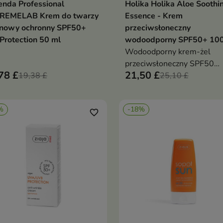
enda Professional
Holika Holika Aloe Soothi
Dodaj do koszyka
Dodaj do koszy


REMELAB Krem do twarzy
Essence - Krem
ynowy ochronny SPF50+
przeciwsłoneczny
Protection 50 ml
wodoodporny SPF50+ 100
Wodoodporny krem-żel
przeciwsłoneczny SPF50
78 £
21,50 £
19,38 £
PA++++ zapewnia bardzo
25,10 £
wysoką ochronę przed
promieniowaniem UVA i U
%
-18%
Formuła z 78% ekstraktu z
favorite_border
liści aloesu nawilża, koi i
odświeża skórę, nie
pozostawiając białych ślad
ciężkiego filmu