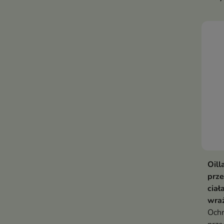
nawi
eksp
Oill
prze
ciał
wraż
Ochr