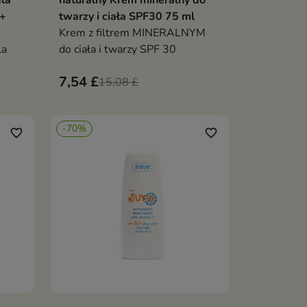
la
naturalny Krem mineralny do
0+
twarzy i ciała SPF30 75 ml
Krem z filtrem MINERALNYM
la
do ciała i twarzy SPF 30
7,54 £
15,08 £
-70%
favorite_border
favorite_border