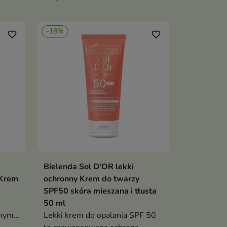
ą
sprawdza się przy skórze
wrażliwej
-18%
B, IR
favorite_border
favorite_border
a
ach i
ą,
Bielenda Sol D'OR lekki
ka
Dodaj do koszyka

 Krem
ochronny Krem do twarzy
SPF50 skóra mieszana i tłusta
50 ml
dnym
Lekki krem do opalania SPF 50