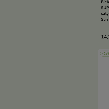
Biel
SUP
sat
Sun 
14,
-18