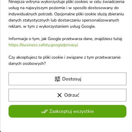
Niniejsza witryna wykorzystuje pliki cookies w celu świadczenia
Verona
usług na najwyższym poziomie i w sposób dostosowany do
indywidualnych potrzeb. Opcjonalne pliki cookie służą zbieraniu
Versace
danych statystycznych lub dostarczaniu spersonalizowanych
reklam, w tym z wykorzystaniem usług Google.
Vianek
Victoria`S Secret
Informacje o tym, jak Google przetwarza dane, znajdziesz tutaj:
https://business.safety.google/privacy/
.
Viktor & Rolf
Vis Plantis
Czy akceptujesz te pliki cookie i związane z tym przetwarzanie
danych osobowych?
VT Cosmetics
tune
Dostosuj
clear
Odrzuć
Otrzymuj informację o nowościach i
done_all
Zaakceptuj wszystkie
wyprzedażach