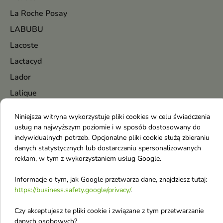
La Roche Posay
LABUBU
Lacoste
Lactacyd
Lador
Lalique
Lancaster
Niniejsza witryna wykorzystuje pliki cookies w celu świadczenia
Lancome
usług na najwyższym poziomie i w sposób dostosowany do
indywidualnych potrzeb. Opcjonalne pliki cookie służą zbieraniu
Lanvin
danych statystycznych lub dostarczaniu spersonalizowanych
LaQ
reklam, w tym z wykorzystaniem usług Google.
Lattafa
Informacje o tym, jak Google przetwarza dane, znajdziesz tutaj:
Le Labo
https://business.safety.google/privacy/
.
Lirene
Czy akceptujesz te pliki cookie i związane z tym przetwarzanie
Listerine
danych osobowych?