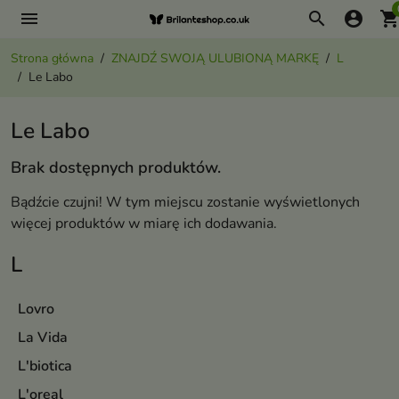
menu
search
account_circle
shopping_ca
Strona główna
ZNAJDŹ SWOJĄ ULUBIONĄ MARKĘ
L
Le Labo
Le Labo
Brak dostępnych produktów.
Bądźcie czujni! W tym miejscu zostanie wyświetlonych
więcej produktów w miarę ich dodawania.
L
Lovro
La Vida
L'biotica
L'oreal