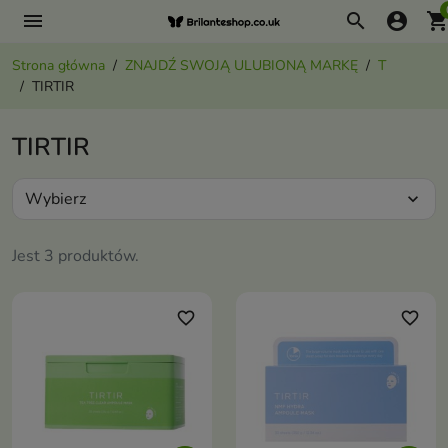
menu
search
account_circle
shopping_ca
Strona główna
ZNAJDŹ SWOJĄ ULUBIONĄ MARKĘ
T
TIRTIR
TIRTIR
Wybierz
expand_more
Jest 3 produktów.
favorite_border
favorite_border