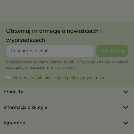
Otrzymuj informację o nowościach i
wyprzedażach
Możesz zrezygnować w każdej chwili. W tym celu należy odnaleźć
szczegóły w naszej informacji prawnej.
Akceptuję
regulamin sklepu
i
politykę prywatności
.
keyboard_arrow_down
Produkty
keyboard_arrow_down
Informacja o sklepie
keyboard_arrow_down
Kategorie