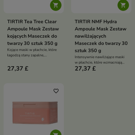


TIRTIR Tea Tree Clear
TIRTIR NMF Hydra
Ampoule Mask Zestaw
Ampoule Mask Zestaw
kojących Maseczek do
nawilżających
twarzy 30 sztuk 350 g
Maseczek do twarzy 30
Kojące maski w płachcie, które
sztuk 350 g
łagodzą stany zapalne,
Intensywnie nawilżające maski
wspierają regenerację skóry
w płachcie, które wzmacniają
trądzikowej i zapewniają efekt
27,37 £
27,37 £
barierę hydrolipidową,
świeżej, wyciszonej cery
regenerują skórę i zapewniają
efekt zdrowej, sprężystej cery
favorite_border