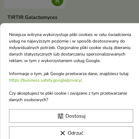

TIRTIR Galactomyces
Softening Ampoule
Mask Zestaw
Niniejsza witryna wykorzystuje pliki cookies w celu świadczenia
rozjaśniających
usług na najwyższym poziomie i w sposób dostosowany do
Maseczek do twarzy 30
indywidualnych potrzeb. Opcjonalne pliki cookie służą zbieraniu
sztuk 350 g
danych statystycznych lub dostarczaniu spersonalizowanych
reklam, w tym z wykorzystaniem usług Google.
Zestaw 30 rozjaśniająco-
regenerujących maseczek w
25,58 £
płachcie z Galactomyces,
Informacje o tym, jak Google przetwarza dane, znajdziesz tutaj:
niacynamidem i probiotykami —
https://business.safety.google/privacy/
.
dla napiętej, nawilżonej i
jednolitej skóry
Pokazano 1-3 z 3 pozycji
Czy akceptujesz te pliki cookie i związane z tym przetwarzanie
T
danych osobowych?
tune
Dostosuj
TIRTIR
Trussardi
clear
Odrzuć
Tri.Hee