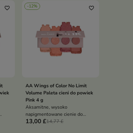
emocjami artystki
-12%
favorite_border
favorite_border
it
AA Wings of Color No Limit
ka
Dodaj do koszyka

wiek
Volume Paleta cieni do powiek
Pink 4 g
Aksamitne, wysoko
napigmentowane cienie do
13,00 £
powiek w ciepłej tonacji różu
14,77 £
łatwe
łatwe blendowanie, długotrwały