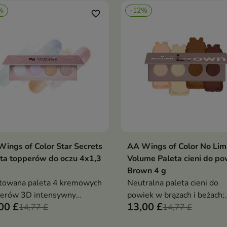
owych wykończeń pozwala
%
-12%
kać świeży, subtelny efekt
favorite_border
o dzień
ings of Color Star Secrets
AA Wings of Color No Lim
Dodaj do koszyka
Dodaj do koszy


ta topperów do oczu 4x1,3
Volume Paleta cieni do po
Brown 4 g
towana paleta 4 kremowych
Neutralna paleta cieni do
perów 3D intensywny
powiek w brązach i beżach;
00 £
13,00 £
sk, trwała formuła odporna
14,77 £
aksamitna, wysoko
14,77 £
laknięcie i ścieranie,
napigmentowana formuła, 