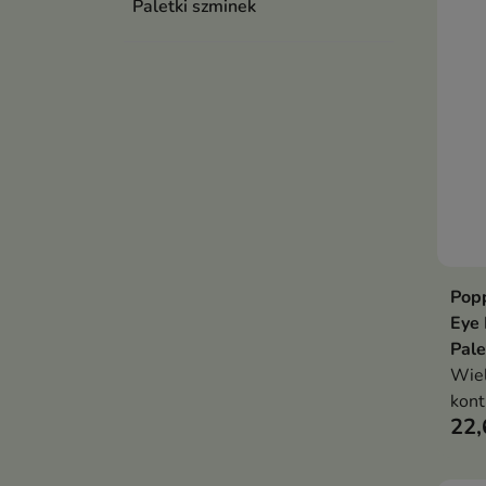
Paletki szminek
Popp
Eye 
Pale
Wiel
kont
22,
oczu
mode
rozś