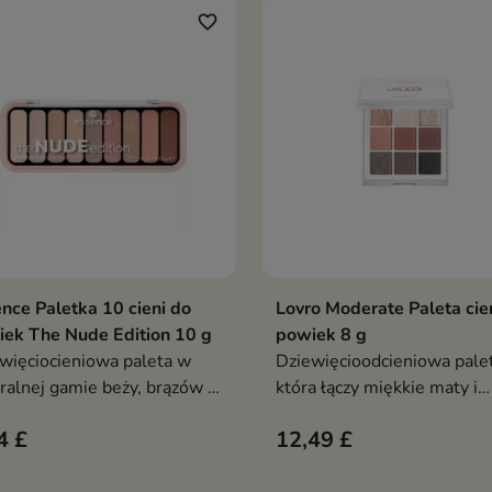
paktowym produkcie
intensywność makijażu do
favorite_border
każdej okazji, od subtelneg
wyrazisty look
nce Paletka 10 cieni do
Lovro Moderate Paleta cie
Dodaj do koszyka
Dodaj do koszy


ek The Nude Edition 10 g
powiek 8 g
więciocieniowa paleta w
Dziewięcioodcieniowa palet
ralnej gamie beży, brązów i
która łączy miękkie maty i
w, idealna do tworzenia
magiczne błyski w harmonij
4 £
12,49 £
ralnego makijażu oczu.
ponadczasowej kolorystyce
czenie matowych i