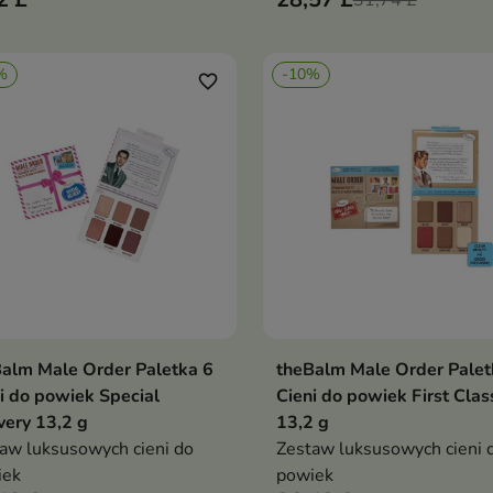
31,74 £
%
-10%
favorite_border
alm Male Order Paletka 6
theBalm Male Order Palet
Dodaj do koszyka
Dodaj do koszy


i do powiek Special
Cieni do powiek First Clas
very 13,2 g
13,2 g
aw luksusowych cieni do
Zestaw luksusowych cieni 
iek
powiek