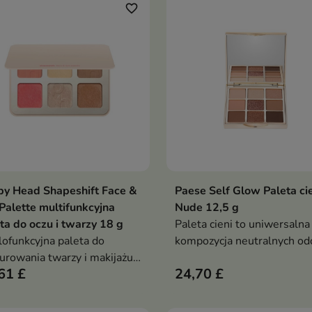
favorite_border
y Head Shapeshift Face &
Paese Self Glow Paleta ci
Dodaj do koszyka
Dodaj do koszy


Palette multifunkcyjna
Nude 12,5 g
ta do oczu i twarzy 18 g
Paleta cieni to uniwersalna
ofunkcyjna paleta do
kompozycja neutralnych odc
urowania twarzy i makijażu
w nowoczesnej formule
61 £
24,70 £
, która umożliwia
ułatwiającej blendowanie.
lowanie, ocieplanie i
Pozwala tworzyć płynne
wietlanie cery w jednym
przejścia kolorów i dopaso