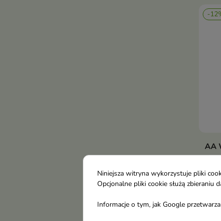
wega
-12
klini
AA W
Volu
Gold
Niniejsza witryna wykorzystuje pliki c
Aks
Opcjonalne pliki cookie służą zbierani
napi
13,
Informacje o tym, jak Google przetwarza 
powi
brąz