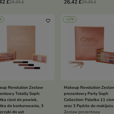
42 £
26,42 £
29,35 £
29,35 £
%
-12%
favorite_border
eup Revolution Zestaw
Makeup Revolution Zesta
Dodaj do koszyka
Dodaj do koszy


entowy Totally Soph:
prezentowy Party Soph
tka cieni do powiek,
Collection: Paletka 11 cien
tka do konturowania, 3
oraz 3 Pędzle do makijażu
zczyki do ust
Zestaw prezentowy