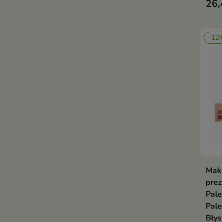
26,
-12
Mak
prez
Pale
Pale
Błys