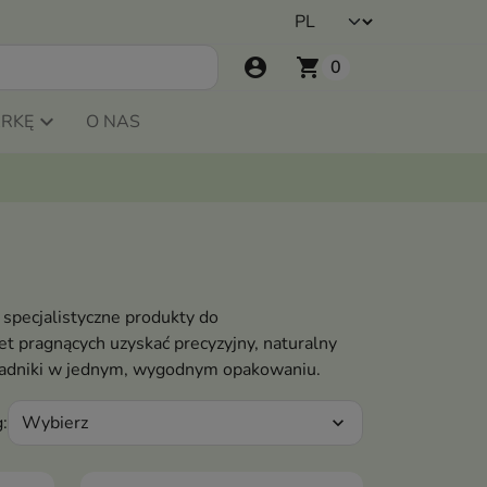
account_circle
shopping_cart
0
ARKĘ
O NAS
specjalistyczne produkty do
et pragnących uzyskać precyzyjny, naturalny
składniki w jednym, wygodnym opakowaniu.
Wybierz
:
expand_more