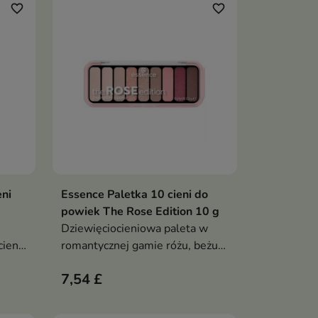
favorite_border
favorite_border
eni
Essence Paletka 10 cieni do
ka
Dodaj do koszyka

powiek The Rose Edition 10 g
Dziewięciocieniowa paleta w
ieni
romantycznej gamie różu, beżu i
brązu. Łączy matowe i
7,54 £
brokatowe wykończenia,
umożliwiając stworzenie
wać
makijażu od delikatnego nude po