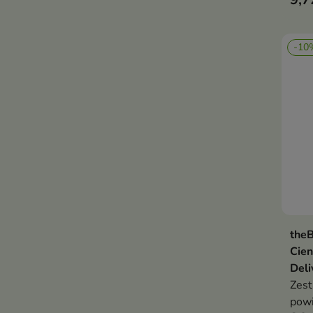
-10
theB
Cien
Deli
Zest
pow