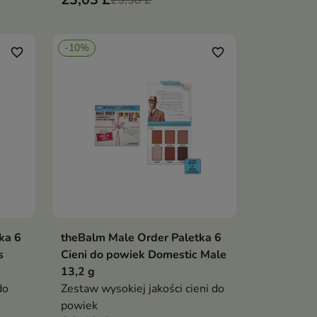
25,58 £
-10%
favorite_border
favorite_border
ka 6
theBalm Male Order Paletka 6
ka
Dodaj do koszyka

s
Cieni do powiek Domestic Male
13,2 g
do
Zestaw wysokiej jakości cieni do
powiek