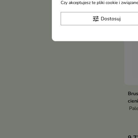
Czy akceptujesz te pliki cookie i związ
dług
budo
tune
Dostosuj
Brus
cien
Pale
9,7