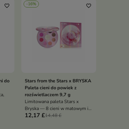
-16%
intensywny look z różanymi
favorite_border
favorite_border
o po
refleksami
ni do
Stars from the Stars x BRYSKA
ka
Dodaj do koszyka

Paleta cieni do powiek z
a,
rozświetlaczem 9,7 g
Limitowana paleta Stars x
nej,
Bryska — 8 cieni w matowym i
12,17 £
błyszczącym wykończeniu,
14,48 £
inspirowanych muzyką i