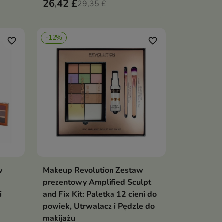
26,42 £
29,35 £
-12%
favorite_border
favorite_border
w
Makeup Revolution Zestaw
ka
Dodaj do koszyka

prezentowy Amplified Sculpt
i
and Fix Kit: Paletka 12 cieni do
powiek, Utrwalacz i Pędzle do
makijażu