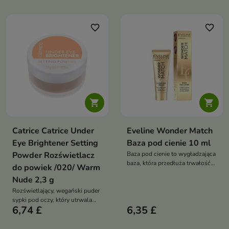
favorite_border
favorite_border


Catrice Catrice Under
Eveline Wonder Match
Eye Brightener Setting
Baza pod cienie 10 ml
Powder Rozświetlacz
Baza pod cienie to wygładzająca
baza, która przedłuża trwałość
do powiek /020/ Warm
makijażu oczu, zapobiega
Nude 2,3 g
rolowaniu i podbija
Rozświetlający, wegański puder
intensywność koloru.
sypki pod oczy, który utrwala
Dodatkowo pielęgnuje delikatną
6,74 £
6,35 £
korektor, wygładza okolicę oka i
skórę powiek
nadaje świeże, promienne
wykończenie