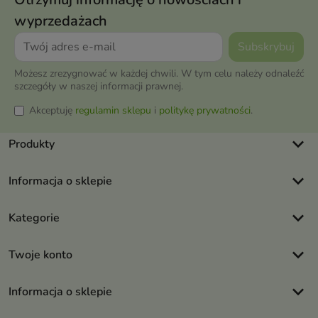
wyprzedażach
Możesz zrezygnować w każdej chwili. W tym celu należy odnaleźć
szczegóły w naszej informacji prawnej.
Akceptuję
regulamin sklepu
i
politykę prywatności
.
keyboard_arrow_down
Produkty
keyboard_arrow_down
Informacja o sklepie
keyboard_arrow_down
Kategorie
keyboard_arrow_down
Twoje konto
keyboard_arrow_down
Informacja o sklepie