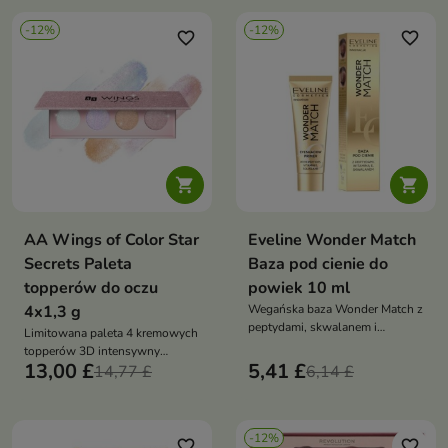
-12%
-12%
favorite_border
favorite_border


AA Wings of Color Star
Eveline Wonder Match
Secrets Paleta
Baza pod cienie do
topperów do oczu
powiek 10 ml
4x1,3 g
Wegańska baza Wonder Match z
peptydami, skwalanem i
Limitowana paleta 4 kremowych
witaminą E wygładza powiekę,
topperów 3D intensywny
podbija kolor cieni, zapobiega
13,00 £
5,41 £
połysk, trwała formuła odporna
14,77 £
6,14 £
rolowaniu i zapewnia
na blaknięcie i ścieranie,
całodzienną trwałość
wegańska i przebadana
klinicznie
-12%
favorite_border
favorite_border