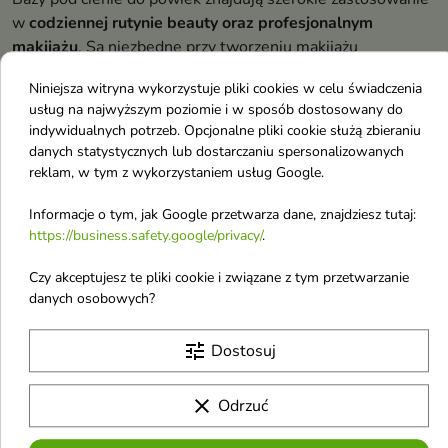
w
codziennej rutynie beauty oraz profesjonalnym
makijażu
. Są niezbędne przy tworzeniu makijażu
dziennego, który ma przetrwać długie godziny w pracy bez
Niniejsza witryna wykorzystuje pliki cookies w celu świadczenia
potrzeby poprawek. W makijażu wieczorowym i technice
usług na najwyższym poziomie i w sposób dostosowany do
"smoky eye" baza zapewnia, że intensywne, ciemne kolory
indywidualnych potrzeb. Opcjonalne pliki cookie służą zbieraniu
zachowują swoją głębię przez całą noc.
danych statystycznych lub dostarczaniu spersonalizowanych
reklam, w tym z wykorzystaniem usług Google.
Szczególnie przydatne okazują się przy
makijażu
okolicznościowym
, takim jak śluby czy ważne wydarzenia.
Informacje o tym, jak Google przetwarza dane, znajdziesz tutaj:
Profesjonaliści wykorzystują bazy przy tworzeniu makijażu
https://business.safety.google/privacy/
.
graficznego, gdzie precyzyjne kreski wymagają gładkiej
powierzchni. Aby Twój wieczorny rytuał był kompletny, po
Czy akceptujesz te pliki cookie i związane z tym przetwarzanie
danych osobowych?
zmyciu trwałego makijażu warto sięgnąć po aromatyczne
piany do kąpieli
, które ukoją zmysły.
tune
Dostosuj
Co zyskasz stosując bazę pod cienie?
clear
Odrzuć
Główną zaletą stosowania baz jest przedłużenie trwałości
cieni. Zapobiegają one zbieraniu się produktu w