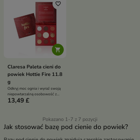
favorite_border

Claresa Paleta cieni do
powiek Hottie Fire 11.8
g
Odkryj moc ognia i wyraź swoją
niepowtarzalną osobowość z
13,49 £
paletą HOTTIE FIRE!
Pokazano 1-7 z 7 pozycji
Jak stosować bazę pod cienie do powiek?
Bazy pod cienie do powiek znajdują szerokie zastosowanie