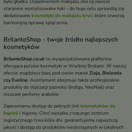
była gładka. Dopełnieniem makijażu oka są zawsze
starannie wystylizowane łuki – do tego celu sprawdzą się
dedykowane
kosmetyki do makijażu brwi
, które stworzą
harmonijną oprawę spojrzenia.
BrilanteShop - twoje źródło najlepszych
kosmetyków
BrilanteShop.co.uk
to wyspecjalizowana platforma
oferująca polskie kosmetyki w Wielkiej Brytanii. W naszej
ofercie znajdziesz bazy pod cienie marek
Ziaja, Bielenda
czy Eveline
. Asortyment obejmuje także profesjonalne
produkty do stylizacji paznokci (Indigo, NeoNail) oraz
niszowe perfumy arabskie.
Zapewniamy dostęp do pełnych linii
kosmetyków do
kąpieli
i higieny. Choć wysyłka z naszego centrum
logistycznego trwa kilka dni, gwarantujemy najwyższą
jakość i dostęp do produktów niedostępnych w lokalnych