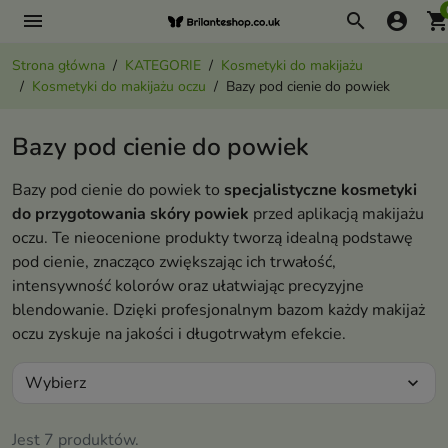
menu
search
account_circle
shopping_ca
Strona główna
KATEGORIE
Kosmetyki do makijażu
Kosmetyki do makijażu oczu
Bazy pod cienie do powiek
Bazy pod cienie do powiek
Bazy pod cienie do powiek to
specjalistyczne kosmetyki
do przygotowania skóry powiek
przed aplikacją makijażu
oczu. Te nieocenione produkty tworzą idealną podstawę
pod cienie, znacząco zwiększając ich trwałość,
intensywność kolorów oraz ułatwiając precyzyjne
blendowanie. Dzięki profesjonalnym bazom każdy makijaż
oczu zyskuje na jakości i długotrwałym efekcie.
Wybierz
expand_more
Jest 7 produktów.