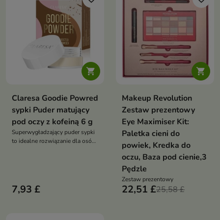


Claresa Goodie Powred
Makeup Revolution
sypki Puder matujący
Zestaw prezentowy
pod oczy z kofeiną 6 g
Eye Maximiser Kit:
Superwygładzający puder sypki
Paletka cieni do
to idealne rozwiązanie dla osób
powiek, Kredka do
szukających lekkiego, a zarazem
oczu, Baza pod cienie,3
skutecznego utrwalenia
makijażu pod oczami
Pędzle
Zestaw prezentowy
7,93 £
22,51 £
25,58 £