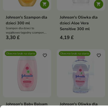


Johnson's Szampon dla
Johnson's Oliwka dla
dzieci 300 ml
dzieci Aloe Vera
Szampon dla dzieci to
Sensitive 300 ml
wyjątkowo łagodny szampon,
3,30 £
4,19 £
który delikatnie oczyszcza włosy
i skórę głowy, nie szczypie w
oczy i pozostawia włosy miękkie
oraz gładkie
Obecnie brak na stanie
Obecnie brak na stanie
favorite_border
favorite_border
Johnson's Baby Balsam
Johnson's Oliwka dla