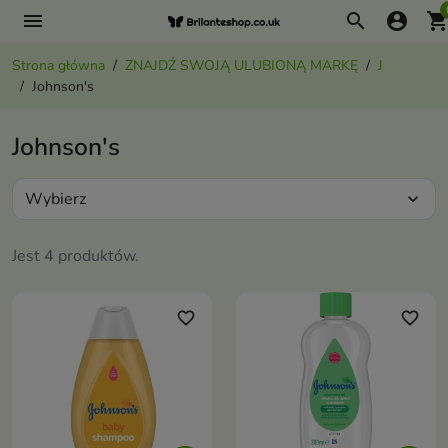
menu
search
account_circle
shopping_ca
Strona główna
ZNAJDŹ SWOJĄ ULUBIONĄ MARKĘ
J
Johnson's
Johnson's
Wybierz
expand_more
Jest 4 produktów.
favorite_border
favorite_border