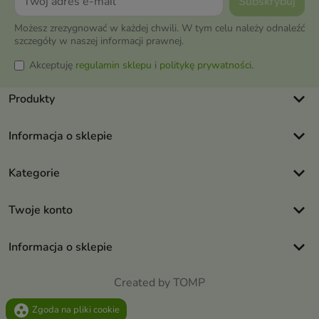
Możesz zrezygnować w każdej chwili. W tym celu należy odnaleźć
szczegóły w naszej informacji prawnej.
Akceptuję
regulamin sklepu
i
politykę prywatności
.
keyboard_arrow_down
Produkty
keyboard_arrow_down
Informacja o sklepie
keyboard_arrow_down
Kategorie
keyboard_arrow_down
Twoje konto
keyboard_arrow_down
Informacja o sklepie
Created by TOMP
group_work
Zgoda na pliki cookie