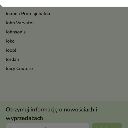
Joanna
Joanna Profesjonalna
John Varvatos
Johnson's
Joko
Joop!
Jordan
Juicy Couture
Otrzymuj informację o nowościach i
wyprzedażach