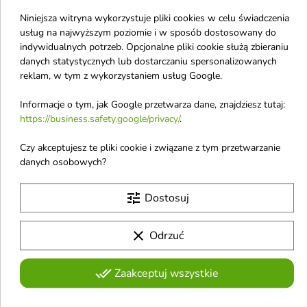
do ciała 300 ml
dzieci normalna 300 ml
Niniejsza witryna wykorzystuje pliki cookies w celu świadczenia
Balsam do ciała z olejem
Oliwka dla dzieci
usług na najwyższym poziomie i w sposób dostosowany do
kokosowym stworzony
4,62 £
3,77 £
specjalnie dla delikatnej skóry
indywidualnych potrzeb. Opcjonalne pliki cookie służą zbieraniu
niemowląt – odżywia, zmiękcza i
danych statystycznych lub dostarczaniu spersonalizowanych
nawilża przez 24 godziny, już od
reklam, w tym z wykorzystaniem usług Google.
pierwszego użycia
Pokazano 1-4 z 4 pozycji
J
Informacje o tym, jak Google przetwarza dane, znajdziesz tutaj:
https://business.safety.google/privacy/
.
Jkosmec
Czy akceptujesz te pliki cookie i związane z tym przetwarzanie
danych osobowych?
Joico
Jmella in France
tune
Dostosuj
Jumiso
Jaguar
clear
Odrzuć
Jean Paul Gaultier
done_all
Zaakceptuj wszystkie
Jimmy Choo
Jo Malone